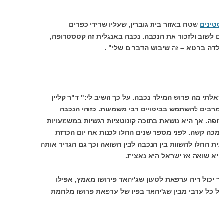
טינים
שטח באזור בית גוברין, שעליו שרידי כפרים
 לשוב ולזכור את הנכבה. נכבה באנגלית זה קטסטרופה,
דה בחטא – זה שיבוש הדברים שלי" .
תי מה פרוש המילה נכבה. על כך השיב לי:" ד"ר קליין
רבים להשתמש בביטויים רבי משמעות. כזוהי הנכבה
ה. אך היא נושאת בתוכה קונוטציות רגשיות במשמעויות
מכה קשה. לפני מספר שנים החלו לכנות את יום הכרזת
ת החלו להשוות בין הנכבה לבין השואה וכך גם הגדיר אותה
א שואה אז ישראל היא נאצית.
ך יכול היה ערפאת לטעון שג'יהאד פירושו מאמץ, אפילו
בל כל ערבי מבין שג'יהאד בפיו של ערפאת פרושו מלחמת