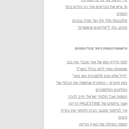
מי גרש את הבריטים ואיך היו החיים בימי
המנדט
מלובנגולו מלך זולו ועד מורה נבוכים
מכתב גלוי ל"אידיוטים שימושיים"
הרשומות הנצפות ביותר (בכל הזמנים)
למה הדירה אמו של אורי אבנרי את בנה
מצוואתה ומתי לחם בכלל באצ"ל
"חייל שלא אנס פלסטינית הוא גזען"
ג'ואן פיטרס – החוקרת שחשפה את הבלוף של
הפליטים הפלסטינים
המפות שכל תלמיד ישראלי חייב להכיר
אוצר צילומים של PALESTINE הריקה
איך להיפטר מזבובי הבית ולפתור את בעיית
היונים
המפה הגדולה של הארץ הריקה