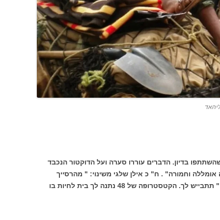
'יהאד
שהשתתפו בדיון. הדברים עוררו סערה ועל הדוקטור הנכבד
אומללה וחמורה" . ח" כ אילן שלגי משינוי: " מהרסייך
ומחריבייך ממך יצאו" . ח" כ מיכאל איתן: " תתבייש לך. הקטסטרופה של 48 נתנה לך בית לחיות בו