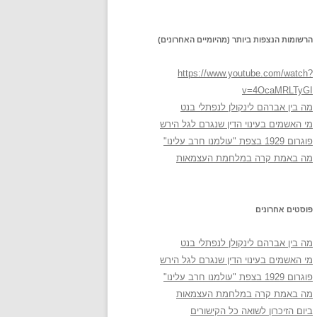
הרשומות הנצפות ביותר (מהיומיים האחרונים)
https://www.youtube.com/watch?
v=4OcaMRLTyGI
מה בין אברהם לינקולן לנפתלי בנט
מי האשמים בעינוי הדין שנגרם לגל הירש
פוגרום 1929 בצפת "עולמנו חרב עלינו"
מה באמת קרה במלחמת העצמאות
פוסטים אחרונים
מה בין אברהם לינקולן לנפתלי בנט
מי האשמים בעינוי הדין שנגרם לגל הירש
פוגרום 1929 בצפת "עולמנו חרב עלינו"
מה באמת קרה במלחמת העצמאות
ביום הזיכרון לשואה כל הקישורים