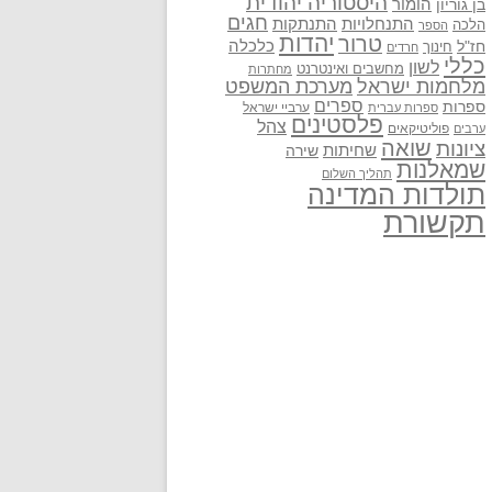
היסטוריה יהודית
בן גוריון
הומור
חגים
התנתקות
התנחלויות
הלכה
הספר
יהדות
טרור
חז"ל
כלכלה
חינוך
חרדים
כללי
לשון
מחשבים ואינטרנט
מחתרות
מלחמות ישראל
מערכת המשפט
ספרים
ספרות
ערביי ישראל
ספרות עברית
פלסטינים
צהל
פוליטיקאים
ערבים
שואה
ציונות
שחיתות
שירה
שמאלנות
תהליך השלום
תולדות המדינה
תקשורת