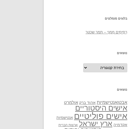
בלוגים מומלצים
רְסִיסִים מִמֶנִי – תמר שכטר
נושאים
נושאים
נושאים
אבטואנטישמיות
אולמרט
אהוד ברק
אישים היסטוריים
אישים פוליטיים
אנטישמיות
ארץ ישראל
אקדמיה
ארצות הברית