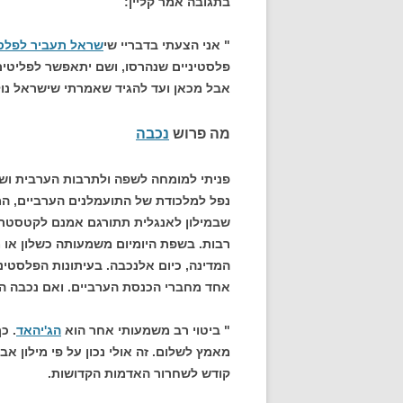
בתגובה אמר קליין:
" אני הצעתי בדבריי שי
שראל תעביר לפלס
פלסטיניים שנהרסו, ושם יתאפשר לפליטים
אבל מכאן ועד להגיד שאמרתי שישראל נול
מה פרוש
נכבה
פניתי למומחה לשפה ולתרבות הערבית ושאל
נפל למלכודת של התועמלנים הערביים, המ
שבמילון לאנגלית תתורגם אמנם לקטסטרופ
רבות. בשפת היומיום משמעותה כשלון או 
המדינה, כיום אלנכבה. בעיתונות הפלסטיני
אחד מחברי הכנסת הערביים. ואם נכבה הי
" ביטוי רב משמעותי אחר הוא
הג'יהאד
. כ
מאמץ לשלום. זה אולי נכון על פי מילון א
קודש לשחרור האדמות הקדושות.