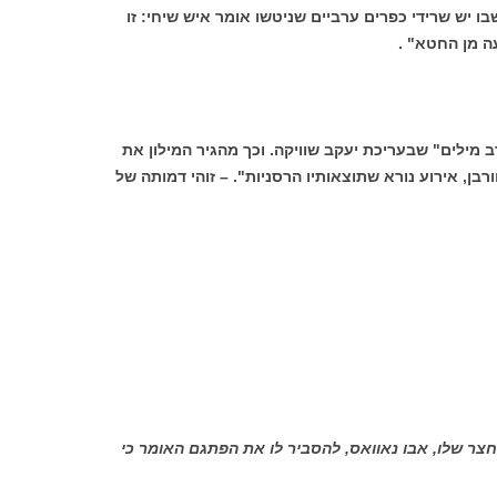
בו יש שרידי כפרים ערביים שניטשו אומר איש שיחי: זו
ה מן החטא" .
רב מילים" שבעריכת יעקב שוויקה. וכך מהגיר המילון את
בן, אירוע נורא שתוצאותיו הרסניות". – זוהי דמותה של
צר שלו, אבו נאוואס, להסביר לו את הפתגם האומר כי