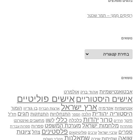
בלוגים מומלצים
רְסִיסִים מִמֶנִי – תמר שכטר
נושאים
נושאים
נושאים
אבטואנטישמיות
אולמרט
אהוד ברק
אישים פוליטיים
אישים היסטוריים
ארץ ישראל
אקדמיה
בן גוריון
הומור
אנטישמיות
ארצות הברית
היסטוריה יהודית
חגים
התנתקות
התנחלויות
חז"ל
הלכה
הספר
יהדות
כללי
טרור
לשון
כלכלה
מחשבים ואינטרנט
חינוך
חרדים
מלחמות ישראל
מערכת המשפט
ספרות
מחתרות
ספרות עברית
פלסטינים
ציונות
ספרים
צהל
ערביי ישראל
פוליטיקאים
ערבים
שואה
שמאלנות
שחיתות
שירה
תהליך השלום