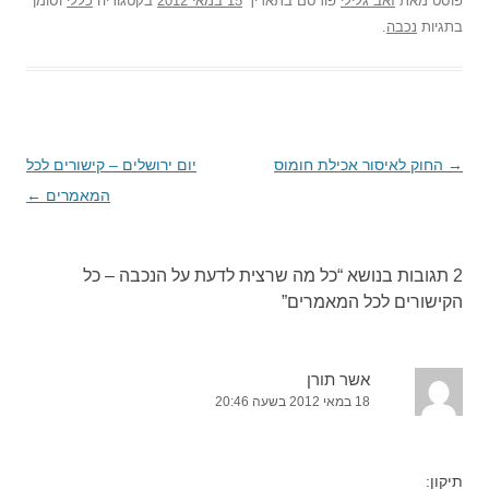
פוסט
מאת
זאב גלילי
פורסם בתאריך
15 במאי 2012
בקטגוריה
כללי
וסומן
בתגיות
נכבה
.
→
ניווט
החוק לאיסור אכילת חומוס
יום ירושלים – קישורים לכל
בפוסטים
המאמרים
←
2 תגובות בנושא “
כל מה שרצית לדעת על הנכבה – כל
הקישורים לכל המאמרים
”
אשר תורן
18 במאי 2012 בשעה 20:46
תיקון: