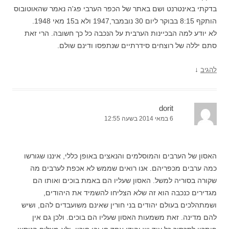
בדקתי באינטרנט ושם באתר של הכפר הערבי פג'ה נאמר שהאוטובוס
הותקף 8:15 בבוקר ליום 30 נובמבר,1947 ולא ב15 מאי 1948.
לא יודע למה הבכיינות הערבית על הנכבה כל כך חשובה. הרי זאת
סתם יללה של רוצחים סידרתיים שנתפסו ודינם שולם.
↓
להגיב
dorit
6 במאי 2014 בשעה 12:55
האסון של הערבים והמוסלמים והנאצים באופן כללי, איננו שגורשו
כמה ערבים מכפריהם. אנו רואים שממש לא אכפת לערבים מה
שקורה בסוריה למשל. האסון שעליו הם באמת בוכים ואותו הם
מגדירים כנכבה הוא זה שלא הצליחו להשמיד את היהודים,
ושמתהלכים בעולם יהודים בני חורין שאינם משועבדים להם, ושיש
להם מדינה. זאת משמעות האסון שעליו הם בוכים. ולכן גם אין