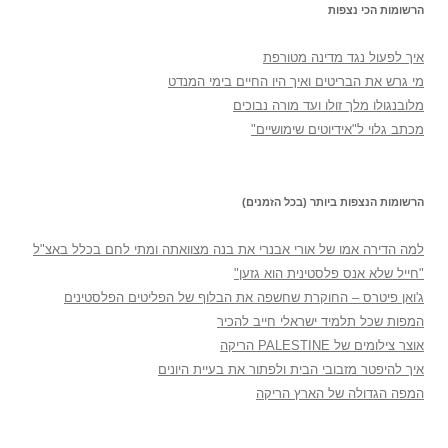
הרשומות הכי נצפות
איך לפעול נגד מדינה מטורפת
מי גרש את הבריטים ואיך היו החיים בימי המנדט
מלובנגולו מלך זולו ועד מורה נבוכים
מכתב גלוי ל"אידיוטים שימושיים"
הרשומות הנצפות ביותר (בכל הזמנים)
למה הדירה אמו של אורי אבנרי את בנה מצוואתה ומתי לחם בכלל באצ"ל
"חייל שלא אנס פלסטינית הוא גזען"
ג'ואן פיטרס – החוקרת שחשפה את הבלוף של הפליטים הפלסטינים
המפות שכל תלמיד ישראלי חייב להכיר
אוצר צילומים של PALESTINE הריקה
איך להיפטר מזבובי הבית ולפתור את בעיית היונים
המפה הגדולה של הארץ הריקה