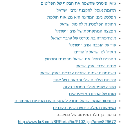
ג'ואן פיטרס שחשפה את הבלוף של הפליטים
תרומת אוסלו להקצנת ערביי ישראל
הפלסטינים: המדינה היא מציאות חולפת
החוקה הפלסטינית לחיסול ישראל
הפצצה המתקתקת של ערביי ישראל
אינתיפאדה באינטרנט של ערביי ישראל
עוד על הנכבה וערביי ישראל
הגליל לנו ישראל ליהודים
התכנית לחסל את ישראל מבפנים ומבחוץ
אנחנו וערביי ארץ ישראל
השתמרות שמות ישובים עבריים בארץ ישראל
זכרונות הילדות שלי והתאבון של אסד
מנורה שופר ולולב במסגד בעזה
מותו של אחרון המפאיניקים
פרופסור אומן: ישראל תחדל להתקיים עם מדיניות הוויתורים
משמעות המלה כיבוש בשפה העברית
סרטון: כך נולד המיתוס של הנאכבה
http://www.kr8.co.il/BRPortal/br/P102.jsp?arc=829672