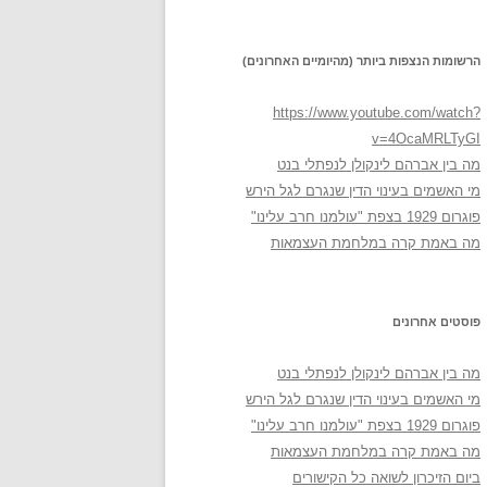
הרשומות הנצפות ביותר (מהיומיים האחרונים)
https://www.youtube.com/watch?
v=4OcaMRLTyGI
מה בין אברהם לינקולן לנפתלי בנט
מי האשמים בעינוי הדין שנגרם לגל הירש
פוגרום 1929 בצפת "עולמנו חרב עלינו"
מה באמת קרה במלחמת העצמאות
פוסטים אחרונים
מה בין אברהם לינקולן לנפתלי בנט
מי האשמים בעינוי הדין שנגרם לגל הירש
פוגרום 1929 בצפת "עולמנו חרב עלינו"
מה באמת קרה במלחמת העצמאות
ביום הזיכרון לשואה כל הקישורים