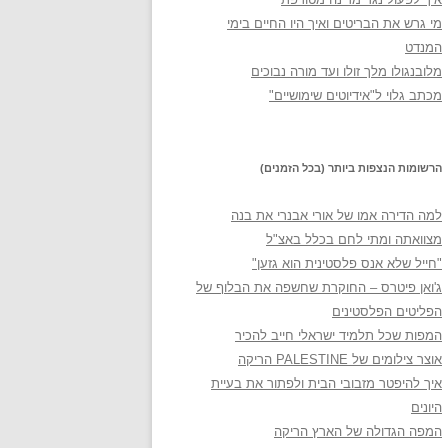
מי גרש את הבריטים ואיך היו החיים בימי
המנדט
מלובנגולו מלך זולו ועד מורה נבוכים
מכתב גלוי ל"אידיוטים שימושיים"
הרשומות הנצפות ביותר (בכל הזמנים)
למה הדירה אמו של אורי אבנרי את בנה
מצוואתה ומתי לחם בכלל באצ"ל
"חייל שלא אנס פלסטינית הוא גזען"
ג'ואן פיטרס – החוקרת שחשפה את הבלוף של
הפליטים הפלסטינים
המפות שכל תלמיד ישראלי חייב להכיר
אוצר צילומים של PALESTINE הריקה
איך להיפטר מזבובי הבית ולפתור את בעיית
היונים
המפה הגדולה של הארץ הריקה