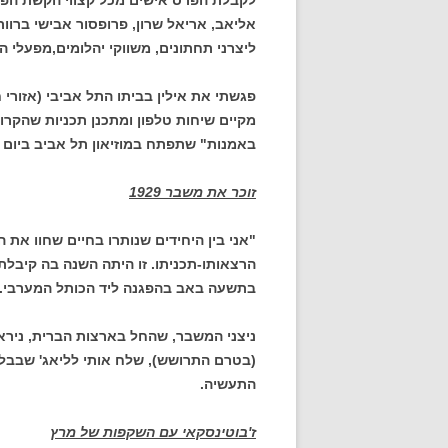
אליאב, אריאל שרון, פרופסור אבישי ברוו
ליצרני תחתונים, משווקי יהלומים,מפעלי הי
פגשתי את אילין בביתו התל אביבי (אזורי חן
מקיים שיחות טלפון ומתכנן תכניות שהקרו
באמנות" שתפתח במוזיאון תל אביב ביום שליש 25 בנובמבר בשע
זוכר את משבר 1929
הרצאותו-תכניתו. זו היתה השנה בה קיבל
בתשעה באב בהפגנה ליד הכותל המערבי.
ניצני המשבר, שהחל בארצות הברית, ניר
(בטרם התרושש), שלח אותי לליאג' שבבל
התעשיה.
ז'בוטינסקאי עם השקפות של מרץ