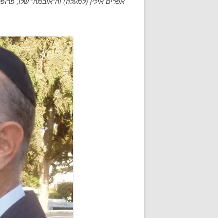
אפרים אילין (למעלה) וה"אובמה" שלו, פרופסו