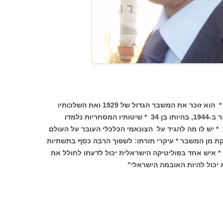
, בן 97, עדיין צלול וחד כתער * הוא זוכר את המשבר הגדול של 1929 ואת השלכותיו
החברתיות * הוא הפך מיליונר בדולרים כבר ב-1944, בהיותו בן 34 * שיטותיו המסחריות נלמדו
 יש לו מה להגיד על הצונאמי הכלכלי העובר על העולם
ת מן המשבר * עיקרי תורתו: לשפוך הרבה כסף בתשתיות
 * איש אחד בפוליטיקה הישראלית יכול לדעתו לחולל את
 יכול להיות האובמה הישראלי"