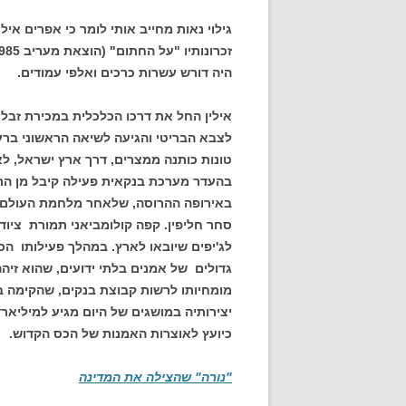
גילוי נאות מחייב אותי לומר כי אפרים איל
היה דורש עשרות כרכים ואלפי עמודים.
אילין החל את דרכו הכלכלית במכירת זבל 
לצבא הבריטי והגיעה לשיאה הראשוני ברע
טונות כותנה ממצרים, דרך ארץ ישראל, ל
בהעדר מערכת בנקאית פעילה קיבל מן הת
באירופה ההרוסה, שלאחר מלחמת העולם ה
סחר חליפין. קפה קולומביאני תמורת ציוד
לג'יפים שיובאו לארץ. במהלך פעילותו הכ
גדולים של אמנים בלתי ידועים, שהוא זי
מומחיותו לרשות קבוצת בנקים, שהקימה ב
יצירותיה במושגים של היום מגיע למיליארד
כיועץ לאוצרות האמנות של הכס הקדוש.
"נורה" שהצילה את המדינה