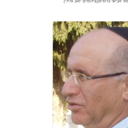
ר אבישי ברוורמן(צילומים: זאב גלילי)