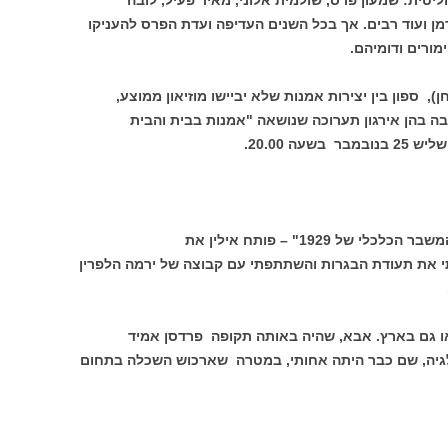
רמן ועוד רבים. אך בכל השנים העדיפה ועדת הפרס להעניקו
מורים ודומיהם.
), ספון בין יצירות אמנות שלא יביישו מוזיאון ממוצע,
בה בהן אירגון תערוכה שנושאה "אמנות בבית והבית
ה 20.00.
"אני בין היחידים שנותרו בחיים שחוו את המשבר הכלכלי של 1929" – פותח אילין את
תי את תעודת הבגרות והשתתפתי עם קבוצה של ירמה הלפרין
או גם בארץ. אבא, שהיה באותה תקופה פרדסן אמיד
גיה, שם כבר היתה אחותי, במטרה שארכוש השכלה בתחום