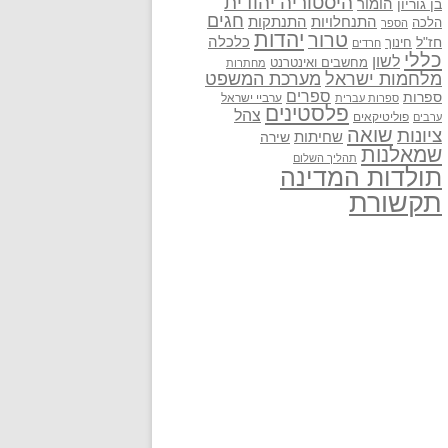
היסטוריה יהודית
בן גוריון
הומור
חגים
התנתקות
התנחלויות
הלכה
הספר
יהדות
טרור
חז"ל
כלכלה
חינוך
חרדים
כללי
לשון
מחשבים ואינטרנט
מחתרות
מלחמות ישראל
מערכת המשפט
ספרים
ספרות
ערביי ישראל
ספרות עברית
פלסטינים
צהל
פוליטיקאים
ערבים
שואה
ציונות
שחיתות
שירה
שמאלנות
תהליך השלום
תולדות המדינה
תקשורת