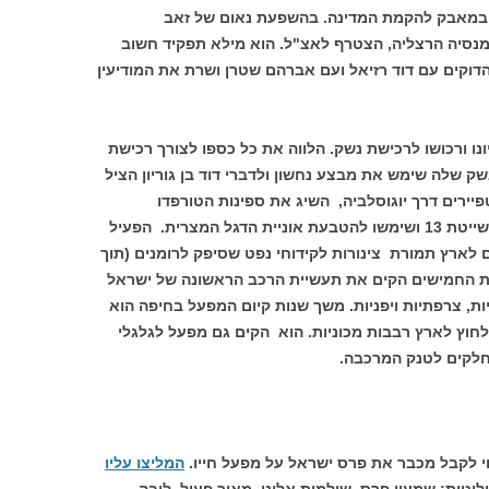
רץ במאבק להקמת המדינה. בהשפעת נאום של זאב
מנסיה הרצליה, הצטרף לאצ"ל. הוא מילא תפקיד חשוב
הדוקים עם דוד רזיאל ועם אברהם שטרן ושרת את המודיעין
נו ורכושו לרכישת נשק. הלווה את כל כספו לצורך רכישת
ק שלה שימש את מבצע נחשון ולדברי דוד בן גוריון הציל
ירים דרך יוגוסלביה, השיג את ספינות הטורפדו
האיטלקיות ("ספינות יוחאי") שהיו בסיס לשייטת 13 ושימשו להטבעת אוניית הדגל המצרית. הפעיל
 לארץ תמורת צינורות לקידוחי נפט שסיפק לרומנים (תוך
ת החמישים הקים את תעשיית הרכב הראשונה של ישראל
יות, צרפתיות ויפניות. משך שנות קיום המפעל בחיפה הוא
לחוץ לארץ רבבות מכוניות. הוא הקים גם מפעל לגלגלי
 חלקים לטנק המרכבה.
וי לקבל מכבר את פרס ישראל על מפעל חייו.
המליצו עליו
טית: שמעון פרס, שולמית אלוני, מאיר פעיל, לובה