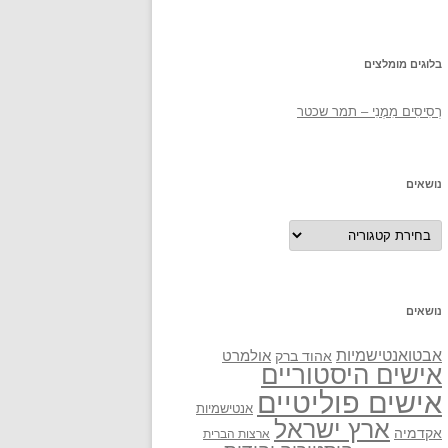
בלוגים מומלצים
רְסִיסִים מִמֶנִי – תמר שכטר
נושאים
נושאים
נושאים
אבטואנטישמיות
אולמרט
אהוד ברק
אישים היסטוריים
אישים פוליטיים
אנטישמיות
ארץ ישראל
אקדמיה
ארצות הברית