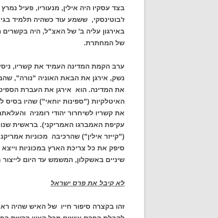
בצד עסקיו היה אילין, מנעוריו, פעיל נמ
ז'בוטינסקי, ששמע עוד כשהיה תלמיד בגי
באירגון עליה ב' של האצ"ל, היה בקשרים 
של המחתרת.
ערב הקמת המדינה העמיד את קשריו, ניסיו
נשק, אירגן את הבאת האוניה "נורה", שהנש
את המדינה. הוא אירגן את העברת הספיטפי
את קשריו לשיחרור יהודי רומניה והעלאתם
עקיפת האמברגו האמריקני). בראשית שנו
("קייזר אילין") שהרכיבה מכוניות אמריקנ
סיפק את כל צריכת הארץ במכוניות וייצא 
שיניים באשקלון, המשמש עד היום לייצור
לא קיבל את פרס ישראל
זהו בקצרה סיפור חייו של האיש שהיה רא
לקבלת הפרס אישים מכל קצווי הקשת הפולי