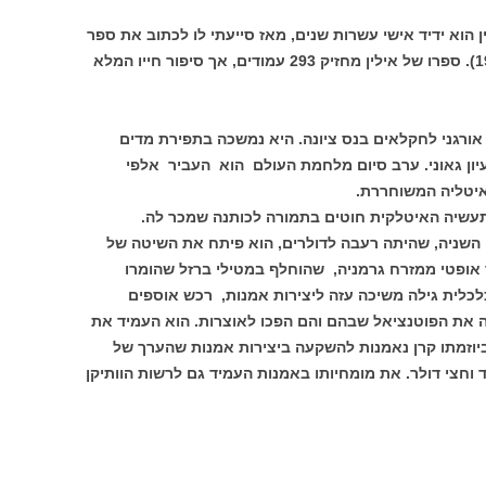
ין הוא ידיד אישי עשרות שנים, מאז סייעתי לו לכתוב את ספר
זכרונותיו "על החתום" (הוצאת מעריב 1985). ספרו של אילין מחזיק 293 עמודים, אך סיפור חייו המלא
אורגני לחקלאים בנס ציונה. היא נמשכה בתפירת מדים
יון גאוני. ערב סיום מלחמת העולם הוא העביר אלפי
איטליה המשוחררת.
עשיה האיטלקית חוטים בתמורה לכותנה שמכר לה.
שניה, שהיתה רעבה לדולרים, הוא פיתח את השיטה של
 אופטי ממזרח גרמניה, שהוחלף במטילי ברזל שהומרו
לכלית גילה משיכה עזה ליצירות אמנות, רכש אוספים
הה את הפוטנציאל שבהם והם הפכו לאוצרות. הוא העמיד את
יוזמתו קרן נאמנות להשקעה ביצירות אמנות שהערך של
 וחצי דולר. את מומחיותו באמנות העמיד גם לרשות הוותיקן