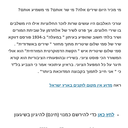
מי מכיר היום שירים אלה? מי שר אותם? מי משמיע אותם?
עורכי האלבום היו עושים שרות לזכר החלוציות אילו היו משלבים
בו שירי חלוצים. אך פרט לשיר של אלתרמן על שביתת המורים
ושיר בלתי חשוב שהופיע בעיתון " במעלה" ב-1934 פורסם דווקא
שיר של סמי שלום שיטרית מתוך מחזור " שירים באשדודית" .
סמי שלום שיטרית איש " הקשת הדמוקרטית המזרחית" הוא אולי
המשורר הכי פוסט ציוני. בשיריו ובהופעותיו הציבוריות הוא קורא
תיגר על כל המפעל הציוני. בראיון עיתונאי אמר כי הצביע בל"ד
כי " אני חייב לתמוך בקבוצה המדוכאת ביותר" .
ראה
מדוע אין מקום לזקנים בארץ ישראל
לחץ כאן
כדי להירשם כ
מנוי (חינם) להיגיון בשיגעון