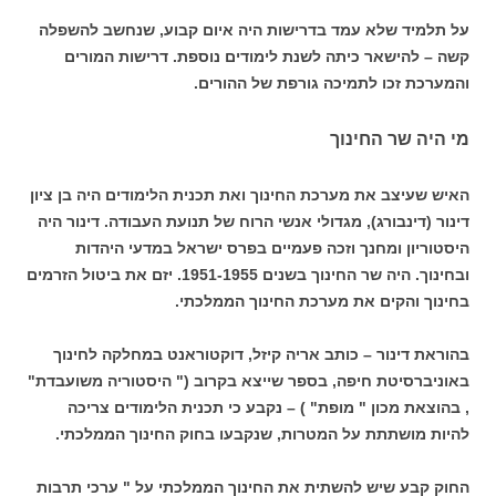
על תלמיד שלא עמד בדרישות היה איום קבוע, שנחשב להשפלה
קשה – להישאר כיתה לשנת לימודים נוספת. דרישות המורים
והמערכת זכו לתמיכה גורפת של ההורים.
מי היה שר החינוך
האיש שעיצב את מערכת החינוך ואת תכנית הלימודים היה בן ציון
דינור (דינבורג), מגדולי אנשי הרוח של תנועת העבודה. דינור היה
היסטוריון ומחנך וזכה פעמיים בפרס ישראל במדעי היהדות
ובחינוך. היה שר החינוך בשנים 1951-1955. יזם את ביטול הזרמים
בחינוך והקים את מערכת החינוך הממלכתי.
בהוראת דינור – כותב אריה קיזל, דוקטוראנט במחלקה לחינוך
באוניברסיטת חיפה, בספר שייצא בקרוב (" היסטוריה משועבדת"
, בהוצאת מכון " מופת" ) – נקבע כי תכנית הלימודים צריכה
להיות מושתתת על המטרות, שנקבעו בחוק החינוך הממלכתי.
החוק קבע שיש להשתית את החינוך הממלכתי על " ערכי תרבות