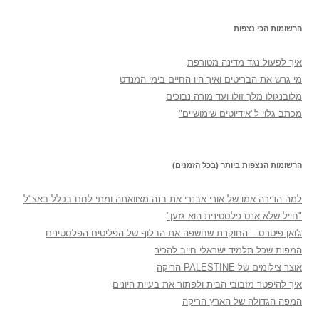
הרשומות הכי נצפות
איך לפעול נגד מדינה מטורפת
מי גרש את הבריטים ואיך היו החיים בימי המנדט
מלובנגולו מלך זולו ועד מורה נבוכים
מכתב גלוי ל"אידיוטים שימושיים"
הרשומות הנצפות ביותר (בכל הזמנים)
למה הדירה אמו של אורי אבנרי את בנה מצוואתה ומתי לחם בכלל באצ"ל
"חייל שלא אנס פלסטינית הוא גזען"
ג'ואן פיטרס – החוקרת שחשפה את הבלוף של הפליטים הפלסטינים
המפות שכל תלמיד ישראלי חייב להכיר
אוצר צילומים של PALESTINE הריקה
איך להיפטר מזבובי הבית ולפתור את בעיית היונים
המפה הגדולה של הארץ הריקה