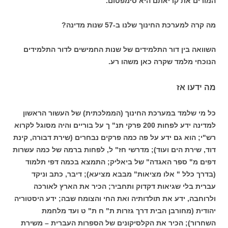
המורים את קריאתם היא סימפטום.
מה קרה למערכת החינוך שלנו ב-57 שנות מדינה?
השוואה בין דור התלמידים של שנות החמישים לדור התלמידים
הנוכחי מלמד שקרה כאן משהו רע.
מה ידעו אז
כל מי שלמד במערכת החינוך (הממלכתית) של העשור הראשון
למדינה ידע לפחות 200 פרקי תנ" ך על בוריים והיה מסוגל לקרוא
רש"י; הוא גם ידע על פה כמה פרקים נבחרים (שירת דבורה, קינת
דוד, שירת הים ועוד); מדרשי חז" ל, לפחות ברמה של כמה עשרות
דפים מ" ספר האגדה" של ביאליק; התמצא בכמה דפי תלמוד
(בדרך כלל " אלו מציאות" מבבא מציעא); דיבר, כתב וניקד
עברית בלי שגיאות דקדוק ותחביר; הכיר את הארץ לאורכה
ולרוחבה, ידע את תולדותיה ואת החי והצומח שבה; ידע היסטוריה
יהודית (מחורבן הבית דרך גזרות ת" ח ת" ט ועד מלחמת
השחרור); הכיר את הקלסיקונים של הספרות העברית – משירת