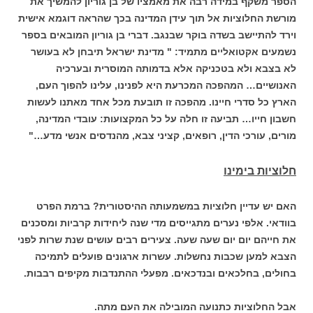
הספר משקף במידה רבה את מאמציו של בן גוריון להמשיך את
מורשת החלוציות אל תוך עידן המדינה בכך שהראה דוגמא אישית
וירד להתיישב בשדה בוקר שבנגב. דברי בן גוריון המובאים בספר
נשמעים אקטואליים מתמיד: " מדינת ישראל תיבחן לא בעושר
לא בצבא ולא בטכניקה אלא בדמותה המוסרית ובערכיה
האנושיים… המהפכה המכרעת היא לפנינו, עלינו להפוך העם,
הארץ כל סדרי חיינו. מהפכה זו תובעת מכל אחד מאתנו לעשות
חשבון חייו… תביעה זו חלה על כל המקצועות: עובדי המדינה,
מורים, עורכי הדין, רופאים, קציני צבא, מהנדסים אנשי מדע…"
חלוציות בימינו
האם יש עדיין חלוציות במשמעותה ההיסטורית? ברמת הפרט
בוודאי. אלפי נערים מתגייסים מדי שנה ליחידות קרביות ומסכנים
את חייהם יום יום שעה שעה. צעירים רבים עושים שנת שרות לפני
הצבא למען שכבות נחשלות. עשרות ארגונים פועלים לתמיכה
בחולים, בחלכאים ובנדכאים. מפעלי ההתנדבות מקיפים רבבות.
אבל החלוציות כתנועה המובילה את העם מתה.