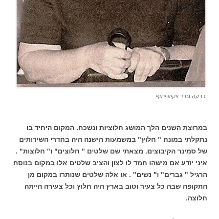
רבקה גובר ויקישיתוף
במרוצת השנים הלך המושג חלוציות ונשכח. המקום היחיד בו
נתקלתי במונח " חלוץ" במשמעות הישנה היה בחדרי השירותים
של סמינר הקיבוצים. מצאתי שם שלטים " חלוצים" ו" חלוצות" .
איני יודע אם מישהו חמד לו לצון והציב שלטים אלו במקום בנוסח
הרגיל " גברים" ו" נשים" . או אלה שלטים שנותרו במקום מן
התקופה שבה כל צעיר וטוב בארץ היה חלוץ וכל צעירה הייתה
חלוצה.