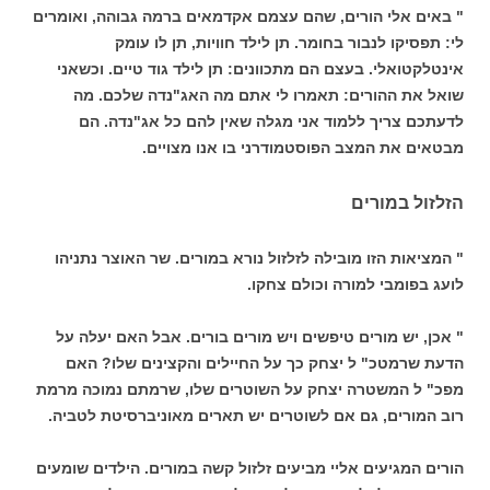
" באים אלי הורים, שהם עצמם אקדמאים ברמה גבוהה, ואומרים
לי: תפסיקו לנבור בחומר. תן לילד חוויות, תן לו עומק
אינטלקטואלי. בעצם הם מתכוונים: תן לילד גוד טיים. וכשאני
שואל את ההורים: תאמרו לי אתם מה האג"נדה שלכם. מה
לדעתכם צריך ללמוד אני מגלה שאין להם כל אג"נדה. הם
מבטאים את המצב הפוסטמודרני בו אנו מצויים.
הזלזול במורים
" המציאות הזו מובילה לזלזול נורא במורים. שר האוצר נתניהו
לועג בפומבי למורה וכולם צחקו.
" אכן, יש מורים טיפשים ויש מורים בורים. אבל האם יעלה על
הדעת שרמטכ" ל יצחק כך על החיילים והקצינים שלו? האם
מפכ" ל המשטרה יצחק על השוטרים שלו, שרמתם נמוכה מרמת
רוב המורים, גם אם לשוטרים יש תארים מאוניברסיטת לטביה.
הורים המגיעים אליי מביעים זלזול קשה במורים. הילדים שומעים