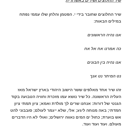
שיר החלוצים ושירים באשדודית
שיר החלוצים שחובר בידי י. הפטמן והלחן שלו עממי נפתח
במילים הבאות:
אנו נהיה הראשונים
כה אמרנו אח אל אח
אנו נהיה בין הבונים
נט המיתר נט אנך
זהו שיר אחד מאלפים ששר הישוב היהודי בארץ ישראל מאז
העליה הראשונה. כל שיר נושא עמו מזכרת וחוויה הטבועה בקוד
הגנטי של דורות: אנחנו שרים לך מולדת ואמא; ציון תמתי ציון
חמדתי; באה מנוחה ליגע; אלי, שלא ייגמר לעולם; סובבוני להט
אש בוערת; כחול ים המים נאווה ירושלים; ואולי לא היו הדברים
מעולם. ועוד ועוד ועוד.