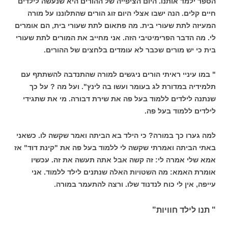
הספר ילמד אותנו. היום הציפייה של ההורים היא שנעשה לילדים
חיים קלים. הנה ישבו אצלי היום זוג הורים שהתלוננו על מורה
המעיזה לתת שעורי בית. מה פתאום לתת שעורי בית, הם אומרים
לי. מה הדבר הפרימיטיבי הזה. אני מחייב את המורים לתת שעורי
בית כי יש מורים שכבר לא עומדים בלחצים של ההורים.
" במו עיניי ראיתי הורים ניגשים למורה שהתנדבה להשתתף עם
תלמידיה במדורת לג בעומר ועשו בה לינץ". ועל מה ? על כך
שנתנה לילדים ללמוד בעל פה את שירת דבורה. מי את שתגידי
לילדים ללמוד בעל פה.
למה גערו כך במורה? כי הילד בא הביתה ואמר שקשה לו. כשאני
באתי הביתה ואמרתי שקשה לי ללמוד בעל פה את "קינת דוד" אז
אמא שלי אמרה לי: זה קשה אבל אתה תעשה את זה. עכשיו
אומרת האמא: מה השטויות האלה שנתנים לילד ללמוד. אני
עייפה, אין לי כוח לנדנוד שלו. ורצה להתעמר במורה.
" תנו לילד חוויות"