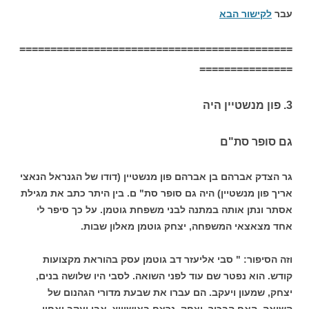
עבר
לקישור הבא
============================================
===============
3. פון מנשטיין היה
גם סופר סת"ם
גר הצדק אברהם בן אברהם פון מנשטיין (דודו של הגנראל הנאצי
אריך פון מנשטיין) היה גם סופר סת" ם. בין היתר כתב את מגילת
אסתר ונתן אותה במתנה לבני משפחת גוטמן. על כך סיפר לי
אחד מצאצאי המשפחה, יצחק גוטמן מאלון שבות.
וזה הסיפור: " סבי אליעזר דב גוטמן עסק בהוראת מקצועות
קודש. הוא נפטר שם עוד לפני השואה. לסבי היו שלושה בנים,
יצחק, שמעון ויעקב. הם עברו את שבעת מדורי הגהנום של
השואה. האח הבכור, יצחק, נרצח באושוויץ, אבי יעקב ואחיו