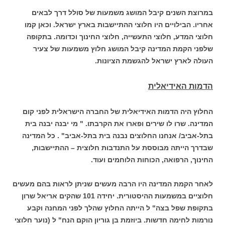
במרוצת השנים קיבל המושג משמעות של סולל דרך לבאים
אחריו. הבילויים היו חלוצי ההתיישבות בארץ ישראל. וכאן קמו
חלוצי המדע, חלוצי התעשייה, חלוצי החינוך וכדומה. בתקופה
שלפני הקמת המדינה קיבל המושג חלוץ משמעות של צעיר
העולה לארץ ישראל להגשמת הציונות.
הדמות האידיאלית
החלוץ היה הדמות האידיאלית של החברה הישראלית לפני קום
המדינה. שרו לו שירים ופארו את הקרבתו. " מי יבנה יבנה בית
בתל-אביב/ אנחנו החלוצים נבנה בית בתל-אביב" . כל המדינה
שבדרך הייתה מבוססת על התנדבות חלוצית – ההתיישבות,
החינוך, הרפואה, הכוחות הלוחמים ועוד.
לאחר הקמת המדינה היו הרבה מעשים שניתן לראות בהם מעשים
חלוציים במשמעות ההיסטורית. יחידה 101 שהקים אריאל שרון
בתקופת שפל בצה" ל הייתה החלוץ שהלך לפני המחנה וקבע
נורמות לחימה חדשות. ביוזמת בן גוריון הוקם הנח" ל (נוער חלוצי