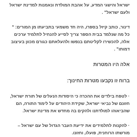
ישראל והישגי המדע, על אהבת המולדת ונאמנות למדינת ישראל
ולעם ישראל" .
דינור, כותב קיזל בספרו, היה חד משמעי בתביעתו מן המורים: "
כל מה שנלמד בבית הספר צריך לסייע להנחיל לתלמיד ערכים
אלה, להכשירו לקליטתם בנפשו ולהעלאתם כגורם מכוון בעיצוב
דמותו" .
אלה היו המטרות
ברוח זו נקבעו מטרות החינוך:
· לטפח בילדים את ההכרה כי היסודות הנעלים של תורת ישראל,
חזונם של נביאי ישראל, שקידת היהודים על לימוד התורה, הם
שהביאוהו למולדתנו ולהקים בה מחדש את מדינת ישראל.
· להקנות לתלמידים את ידיעת העבר הגדול של עם ישראל –
מורשתו הרוחנית, פועלו, וחזונו.