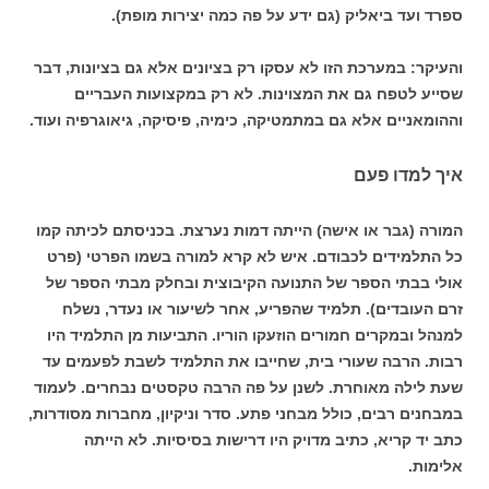
ספרד ועד ביאליק (גם ידע על פה כמה יצירות מופת).
והעיקר: במערכת הזו לא עסקו רק בציונים אלא גם בציונות, דבר
שסייע לטפח גם את המצוינות. לא רק במקצועות העבריים
וההומאניים אלא גם במתמטיקה, כימיה, פיסיקה, גיאוגרפיה ועוד.
איך למדו פעם
המורה (גבר או אישה) הייתה דמות נערצת. בכניסתם לכיתה קמו
כל התלמידים לכבודם. איש לא קרא למורה בשמו הפרטי (פרט
אולי בבתי הספר של התנועה הקיבוצית ובחלק מבתי הספר של
זרם העובדים). תלמיד שהפריע, אחר לשיעור או נעדר, נשלח
למנהל ובמקרים חמורים הוזעקו הוריו. התביעות מן התלמיד היו
רבות. הרבה שעורי בית, שחייבו את התלמיד לשבת לפעמים עד
שעת לילה מאוחרת. לשנן על פה הרבה טקסטים נבחרים. לעמוד
במבחנים רבים, כולל מבחני פתע. סדר וניקיון, מחברות מסודרות,
כתב יד קריא, כתיב מדויק היו דרישות בסיסיות. לא הייתה
אלימות.