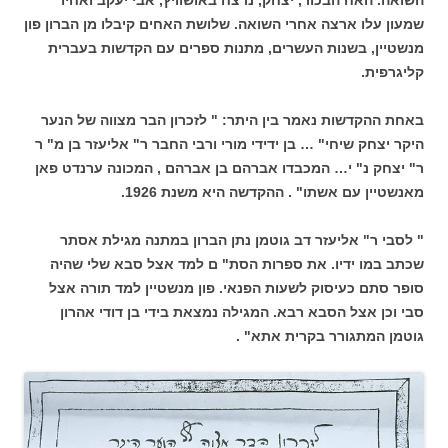
שמעון עלו ארצה אחרי השואה. שלושת האחים קיבלו מן הברון פון
מנשטיין, בשנות העשרים, מתנות ספרים עם הקדשות בעברית
קליגרפית.
באחת ההקדשות נאמר בין היתר: " לזכרון הבר מצווה של הנער
היקר יצחק שיחי" … בן ידידי מורי ורבי החבר ר" אליעזר בן מ" ר
ר" יצחק נ" י… המכבדו אברהם בן אברהם , המכונה ערנדט פאן
מאנשטיין עם אשתו" . ההקדשה היא משנת 1926.
" לסבי ר" אליעזר דב גוטמן נתן הברון במתנה מגילת אסתר
שכתב במו ידיו. את ספרות הסת" ם למד אצל סבא שלי שהיה
סופר סתם כעיסוק לשעות הפנאי. פון מנשטיין למד תורה אצל
סבי וכן אצל הסבא רבא. המגילה נמצאת בידי בן דודי אהרון
גוטמן המתגורר בקרית אתא" .