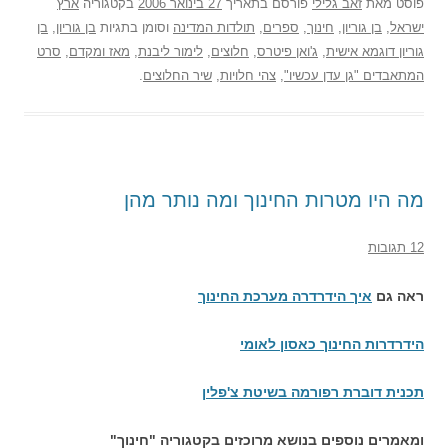
פוסט
מאת
זאב גלילי
פורסם בתאריך
27 בינואר 2006
בקטגוריה
ארץ
ישראל
,
בן גוריון
,
חינוך
,
ספרים
,
תולדות המדינה
וסומן בתגיות
בן גוריון
,
בן
גוריון דוגמא אישית
,
ג'ואן פיטרס
,
חלוצים
,
לימור ליבנת
,
מאז ומקדם
,
סרט
המתאבדים "גן עדן עכשיו"
,
צהי חלויות
,
שיר החלוצים
.
מה היו מטרות החינוך ומה נותר מהן
12 תגובות
ראה גם
איך הידרדרה מערכת החינוך
הידרדרות החינוך כאסון לאומי
תכנית דוברת רפורמה בשיטת צ'פלין
ומאמרים נוספים בנושא מרוכזים בקטגוריה "חינוך"