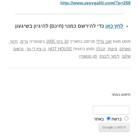
http://www.zeevgalili.com/?p=268
לחץ כאן
כדי להירשם כ
מנוי (חינם) להיגיון בשיגעון
פוסט
מאת
זאב גלילי
פורסם בתאריך
10 ביוני 2005
בקטגוריה
גרים
,
חינוך
,
נאציזם
,
ציונות
,
קבלה
וסומן בתגיות
HOT HOUSE
,
בן ציון די נור
,
גרשום
שלום
,
לימור ליבנת
,
פון מנשטיין
.
חיפוש באתר
ברשת
באתר