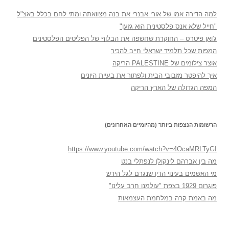
למה הדירה אמו של אורי אבנרי את בנה מצוואתה ומתי לחם בכלל באצ"ל
"חייל שלא אנס פלסטינית הוא גזען"
ג'ואן פיטרס – החוקרת שחשפה את הבלוף של הפליטים הפלסטינים
המפות שכל תלמיד ישראלי חייב להכיר
אוצר צילומים של PALESTINE הריקה
איך להיפטר מזבובי הבית ולפתור את בעיית היונים
המפה הגדולה של הארץ הריקה
הרשומות הנצפות ביותר (מהיומיים האחרונים)
https://www.youtube.com/watch?v=4OcaMRLTyGI
מה בין אברהם לינקולן לנפתלי בנט
מי האשמים בעינוי הדין שנגרם לגל הירש
פוגרום 1929 בצפת "עולמנו חרב עלינו"
מה באמת קרה במלחמת העצמאות