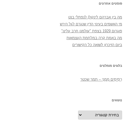
פוסטים אחרונים
מה בין אברהם לינקולן לנפתלי בנט
מי האשמים בעינוי הדין שנגרם לגל הירש
פוגרום 1929 בצפת "עולמנו חרב עלינו"
מה באמת קרה במלחמת העצמאות
ביום הזיכרון לשואה כל הקישורים
בלוגים מומלצים
רְסִיסִים מִמֶנִי – תמר שכטר
נושאים
נושאים