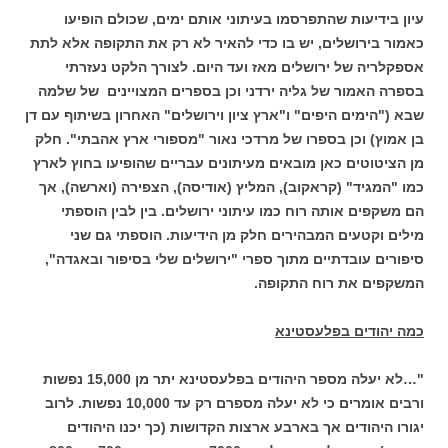
עיון בידיעות שהתפרסמו בעיתוני אותם ימים, שכולם הופיעו
כאמור בירושלים, יש בו כדי להאיר לא רק את התקופה אלא לתת
אספקלריה של ירושלים מאז ועד היום. לצורך הלקט נעזרתי
בספרה האמור של גליה ירדני וכן בספרים המצויינים של שלמה
שבא ("הימים היפים" ו"ארץ ציון וירושלים" האחרון בשיתוף עם דן
בן אמוץ) וכן בספרו של מרדכי נאור "מספורי ארץ אהבתי". חלק
מן הציטוטים כאן מובאים מעיתונים עבריים שהופיעו בחוץ לארץ
כמו "המגיד" (קראקוב), המליץ (אודיסה), הצפירה (וארשה), אך
הם משקפים אותה רוח כמו עיתוני ירושלים. בין לבין הוספתי
מילים וקטעים המבהירים חלק מן הידיעות. הוספתי גם שני
סיפורים עובדתיים מתוך ספרי "ירושלים שלי בסיפור ובאגדה",
המשקפים את רוח התקופה.
כמה יהודים בפלעסטינא
"…לא יעלה מספר היהודים בפלעסטינא יתר מן 15,000 נפשות
ורבים אומרים כי לא יעלה מספרם רק עד 10,000 נפשות. לרוב
יגורו היהודים אך בארבע ארצות הקדושות (כך יכנו היהודים