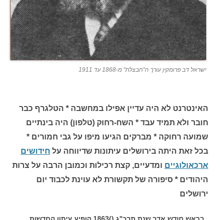
ישראל דב פרומקין עורך ה"חבצלת" מ-1868 עד 1911
האינטרנט לא היה עדיין אפילו במחשבה * הטלגרף כבר
חובר ולא תמיד עבד * השח-רחוק (טלפון) היה בינתיים
שמועה רחוקה * מברקים הגיעו מיפו על גבי חמורים *
בכל זאת היתה בירושלים עיתונות שדיווחה על
חידושים
ארכאולוגיים
ומדעיים, קצת רכילות וכמובן הרבה על צרות
היהודים * סיפורה של תקשורת לא עוינת לכבוד יום
ירושלים
בראש חודש אדר שנת תרכ"ג ()1863 הופיע עיתון החדשות