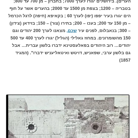
הערים). בירושלים יגורו לערך 7000; בחברון – מן 700 עד 800;
בטבריה – 1200; בצפת מן 1500 עד 2000; בהערים אשר על חוף
הים יגורו בעיר יפפו (יפו) לערך 60 ; בקאיפא (חיפה) לרגל הכרמל
– מן 150 עד 200; בעכו – 200; בתירו (צור) – 150; בזידאן (צידון)
– 300; בנאבלוס, לפנים עיר
שכם,
מצאנו לערך 200 יהודים וגם
150 מהשומרונים. במחוז גאלילי (הגליל) יגורו לערך 400 עד 500
יהודים… רוב היהודים בפאלעסטינא ידברו בלשון עברית… אבל
גם בלשון ערבי, שפאניש, דויטש ואיטאליעניש ידברו". (המגיד
1857)