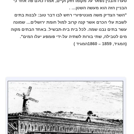
סערו והבנין נשאר על מקומו חזק וקיים, אמרו כולם פה אחד כי
הבניין הזה הוא מעשה השטן… .
"השר הצדיק משה מונטיפיורי רחש לבו דבר טוב: לבנות בתים
לשבת עלי הכרם אשר קנה קרוב למול חומת ירושלים… שמונה
עשר בתים נבנו שמה. לכל בית בית-תבשיל. באחד הבתים מקוה
מים לטבילה, שתי בורות לשתיה על-ידי פומפע יעלו המים".
(המגיד, 1859 –
1860
המגיד )