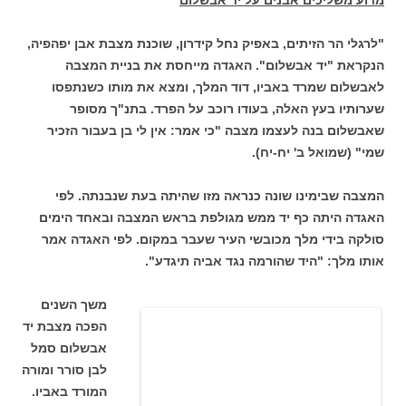
"לרגלי הר הזיתים, באפיק נחל קידרון, שוכנת מצבת אבן יפהפיה,
הנקראת "יד אבשלום". האגדה מייחסת את בניית המצבה
לאבשלום שמרד באביו, דוד המלך, ומצא את מותו כשנתפסו
שערותיו בעץ האלה, בעודו רוכב על הפרד. בתנ"ך מסופר
שאבשלום בנה לעצמו מצבה "כי אמר: אין לי בן בעבור הזכיר
שמי" (שמואל ב' יח-יח).
המצבה שבימינו שונה כנראה מזו שהיתה בעת שנבנתה. לפי
האגדה היתה כף יד ממש מגולפת בראש המצבה ובאחד הימים
סולקה בידי מלך מכובשי העיר שעבר במקום. לפי האגדה אמר
אותו מלך: "היד שהורמה נגד אביה תיגדע".
משך השנים
הפכה מצבת יד
אבשלום סמל
לבן סורר ומורה
המורד באביו.