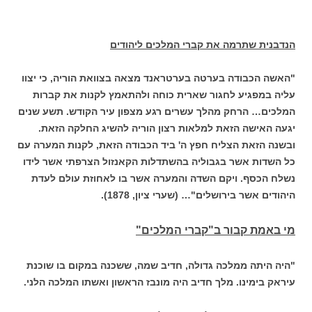
הנדבנית שתרמה את קברי המלכים ליהודים
"האשה הכבודה בערטה בערטראנד מצאה בצוואת הוריה, כי יצוו
עליה במפגיע לחגור שארית כוחה ולהתאמץ לקנות את קברות
המלכים… הרחק מהלך עשרים רגע מצפון עיר הקודש. תשע שנים
יגעה האישה הזאת למלאות רצון הוריה להשיג החלקה הזאת.
ובשנה הזאת הצליח חפץ ה' ביד הכבודה הזאת, לקנות המערה עם
כל השדות אשר בגבוליה בהשתדלות הקאנזול הצרפתי אשר לידו
נשלח הכסף. ויקם השדה והמערה אשר בו לאחוזת עולם לעדת
היהודים אשר בירושלים"… (שערי ציון, 1878).
מי באמת קבור ב"קברי המלכים"
"היה היתה ממלכה גדולה, חדיב שמה, ששכנה במקום בו שוכנת
עיראק בימינו. מלך חדיב היה מונבז הראשון ואשתו המלכה הלני.