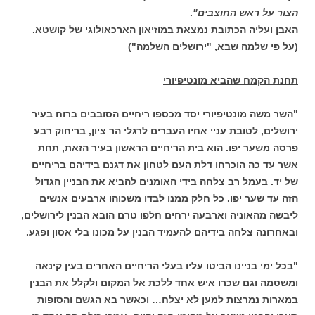
הצור על ראש החוצבים"
.
האבן ועליה הכתובת נמצאת במוזיאון הארכאולוגי של קושטא.
(על פי שלמה שבא, "ירושלים השלמה")
תחנת הקמח שהביא מונטיפיורי
"השר משה מונטיפיורי יסד מכספו ריחיים הסובבים ברוח בעיר
ירושלים, לטובת עניי אחיו העברים לרגלי הר ציון, בריחוק רבע
פרסה משער יפו. הוא בית הריחיים הראשון בעיר הזאת, תחת
אשר עד כה הוכרחו דלת העם לטחון את דגנם בידיהם בריחיים
של יד. בעמל רב צלחה בידי האומנים להביא את הבניין הגדול
הזה עד שער יפו. כל חלק ממנו לבדו משכוהו ארבעים אנשים
ליבשה מהאוניה וארבעה ירחים חלפו טרם הובא הבנין לירושלים,
ובאחרונה צלחה בידיהם להעמיד הבנין על מכונו בלי אסון ופגע.
"בכל ימי בניינו הביטו עליו בעלי הריחיים האחרים בעין קינאה
ומשטמה וגם שכרו איש אחד ללכת אל המקום ולקלל את הבנין
במארות נמרצות למען לא יצלח… וכאשר בא הגשם והסופות