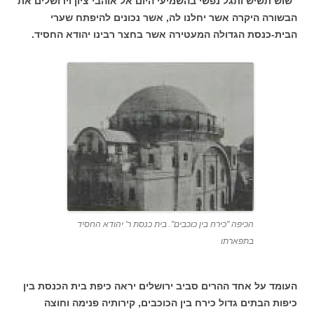
"שוש תשיש ותגל נפשי בהשמיעי היום אל אוהבי ציון וירושלים את
הבשורה היקרה אשר יחלנו לה, אשר נכונים להיפתח שערי
הבית-כנסת הגדולה המעטירה אשר בחצר רבינו יהודא החסיד.
הכיפה "כירח בין כוכבים". בית כנסת ר' יהודא החסיד
בתפארתו
העומד על אחד ההרים סביב ירושלים יראה כיפת בית הכנסת בין
כיפות הבתים גדול כירח בין הכוכבים, קירותיה פנימה וחוצה