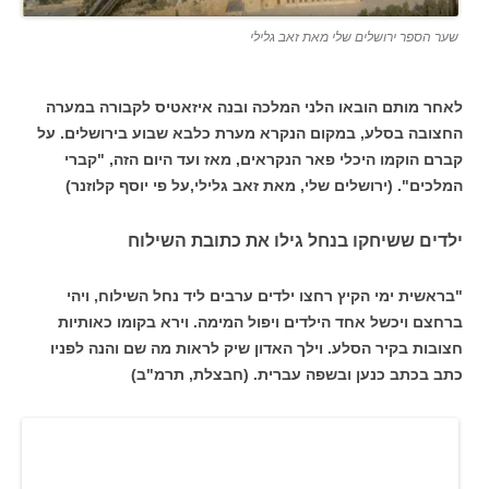
שער הספר ירושלים שלי מאת זאב גלילי
לאחר מותם הובאו הלני המלכה ובנה איזאטיס לקבורה במערה
החצובה בסלע, במקום הנקרא מערת כלבא שבוע בירושלים. על
קברם הוקמו היכלי פאר הנקראים, מאז ועד היום הזה, "קברי
המלכים". (ירושלים שלי, מאת זאב גלילי,על פי יוסף קלוזנר)
ילדים ששיחקו בנחל גילו את כתובת השילוח
"בראשית ימי הקיץ רחצו ילדים ערבים ליד נחל השילוח, ויהי
ברחצם ויכשל אחד הילדים ויפול המימה. וירא בקומו כאותיות
חצובות בקיר הסלע. וילך האדון שיק לראות מה שם והנה לפניו
כתב בכתב כנען ובשפה עברית. (חבצלת, תרמ"ב)