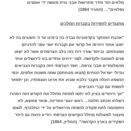
מלאים הוד והדר מחרושת אבני גזית מעשה ידי אומנים
נפלאים"… (המגיד 1864)
מתנגדים לחפירות בקברות המלכים
"אהבת המחקר בקדמוניות גברה כה בימינו עד כי השוגים בה לא
יסוגו אחור ויהרסו אל קדשי עם וקברות ישני עפר להרגיזם
ממנוחתם. וביחוד שורר רוח כזה בלב הצרפתים אשר לא ישאו
פנים לאמונה ולקדושה. לפני ירחים אחדים בא לירושלים אחד
מהמלומדים מבני צרפת.. חפר הצרפתי הזה בקברות הנביאים
וגדולי ישראל הנוחים (מצאו מנוחתם) שמה משנות אלפים, וכפי
הנשמע העלה מקבר כלבא שבוע את ארונו ועצמותיו, וכן יתפאר
לעשות עם קברי הנביאים.
"אך היהודים בציון לא יחשו למחזה מחלל את הקודש הזה וימהרו
וישלחו מכתב תלונה… ראש יועצי המדינה, פואד פאשא, לא
התמהמה לתת פקודה להפחה מירושלים על ידי התלגרף, לשום
מעצור לפעולות מחלל הקדשים הצרפתי ויודיע כזאת גם ליתר
הפקידים בארץ הקדושה". (המליץ, 1864)