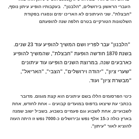
העברי הראשון בירושלים, "הלבנון". בעקבותיו הופיע עיתון נוסף,
"חבצלת". שני העיתונים לא האריכו ימים ונסגרו בפקודת
השלטונות הטורקיים בטרם חלפה שנה להופעתם
"הלבנון" עבר לפריז ושם המשיך להופיע עוד 23 שנים.
בשנת 1870 חודשה הופעת "חבצלת", שהמשיך להופיע
כארבעים שנה. במרוצת השנים הופיעו עוד עיתונים
"שערי ציון", "יהודה וירושלים", "הצבי", "האריאל",
"מבשרת ציון" ועוד.
כינוי הפרסומים הללו בשם עיתונים הוא קצת מוגזם. מדובר
בכתבי עת שיצאו בדפוס במועדים קבועים – אחת לחודש, אחת
לשבועיים, אחת לשבוע וגם פעמיים בשבוע. בשביל ישוב שמנה
בארץ כולה כ-15 אלף נפש ובירושלים כ-7000 נפש זו היתה העזה
להוציא לאור "עיתון".