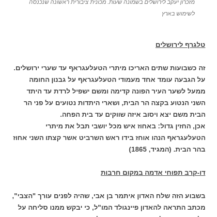
מזכרון יעקב לירושלים בשמונה שעות. מכונית ציבורית ראשונה שנכנסה
לשימוש בארץ
טלגרף לירושלים
זה כשבועות שתים האריכו מיתרי הטעלעגראף עד שערי ירושלים.
על הגבעה עומד אחד מעמודי הטעלעגראף על גבנון החומה
ממעל לשער העיר הפונה קדימה ומשם ישפיל לרדת עד היתד
השני הנטוע בקצה הר הבית, ושארי היתדות נטועים על פני הר
הבית משם יצא ויסוב איזה שווקים עד בית הפחה.
אכן, החזין גדול: באחוז איש מכל יושבי תבל את מיתרי
הטעלעגראף הנהו אוחז בידו ראש השרביט אשר קצתו השני אחוז
בהר הבית. (המגיד, 1865)
דו-קרב תפוחי אדמה במקום חרבות
בשבוע הזה שלח האדון איתמר בן אבי, שהיה לפנים עורך "הצבי",
מכתב התראה להאדון פיינגולד המו"ל, כי יבקש ממנו סליחה על