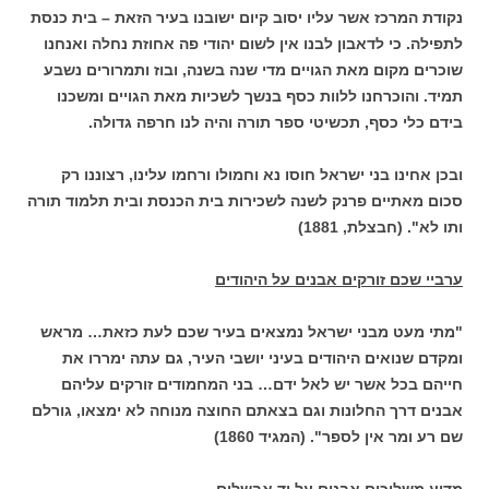
נקודת המרכז אשר עליו יסוב קיום ישובנו בעיר הזאת – בית כנסת
לתפילה. כי לדאבון לבנו אין לשום יהודי פה אחוזת נחלה ואנחנו
שוכרים מקום מאת הגויים מדי שנה בשנה, ובוז ותמרורים נשבע
תמיד. והוכרחנו ללוות כסף בנשך לשכיות מאת הגויים ומשכנו
בידם כלי כסף, תכשיטי ספר תורה והיה לנו חרפה גדולה.
ובכן אחינו בני ישראל חוסו נא וחמולו ורחמו עלינו, רצוננו רק
סכום מאתיים פרנק לשנה לשכירות בית הכנסת ובית תלמוד תורה
ותו לא". (חבצלת, 1881)
ערביי שכם זורקים אבנים על היהודים
"מתי מעט מבני ישראל נמצאים בעיר שכם לעת כזאת… מראש
ומקדם שנואים היהודים בעיני יושבי העיר, גם עתה ימררו את
חייהם בכל אשר יש לאל ידם… בני המחמודים זורקים עליהם
אבנים דרך החלונות וגם בצאתם החוצה מנוחה לא ימצאו, גורלם
שם רע ומר אין לספר". (המגיד 1860)
מדוע משליכים אבנים על יד אבשלום