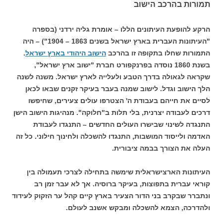
תמורות בהרכב הישוב
הרקע להופעת העיתונים הללו – אומרת גליה ירדני (בספרה
"העיתונות העברית בארץ ישראל בשנים 1863 – 1904") – היה
התמורות שחלו בתקופה זו בהרכב
הישוב היהודי בארץ ישראל
.
בשנת 1860 נוסדה בפרנקפורט חברת "ישוב ארץ ישראל",
שקראה לגאולה בדרך הטבע ולעלייה לארץ ישראל. משנה לשנה
הלך הישוב וגדל. לישוב שמנה בעבר בעיקר זקנים שבאו לכאן
לסיים את חייהם בעבודת ה' הצטרפו עולים צעירים, שחיפשו
דרכים לעבודה יצרנית, בלי תלות ב"חלוקה". מנהיגות הישוב הישן
התנגדה לשינוי שבישרו העולים החדשים – התנגדו לעבודת
האדמה ולייסוד המושבות, התנגדו להשכלה ולחינוך חילוני. כל זה
העלה את הצורך בבמה ציבורית.
העיתונות הארצישראלית שימשה בתחילה לצרכי תעמולה בין
קוראי עברית בתפוצות, בעיקר ברוסיה. אך לא עבר זמן רב
ונתברר שבקרב בני הדור הצעיר בארץ קיים קהל ער הזקוק לעידוד
ולהדרכה, הצמא להשכלה ומבקש אשנב לעולם.