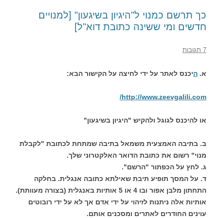
כך תרשם כמנוי ל"היגיון בשיגעון" [למנויים
חדשים ומי ששינה כתובת דוא"ל]
7 תגובות
א.
ה
יכנס לאתר על ידי לחיצה על הקישור הבא:
http://www.zeevgalili.com/
או להיכנס לגוגל ולהקיש "היגיון בשיגעון"
ב. בתיבה האמצעית משמאל בתיבה שמתחת לכתובת "לקבלת
מנוי" רשום את כתובת הדואר האלקטרוני שלך.
ג. לחץ על הכפתור "הרשם".
ד. על המסך תופיע תיבת שאילתא כתובה אנגלית. בחלקה
התחתון מלבן אפור ובו 4 או 5 אותיות באנגלית (בצורה מעוותת).
אותיות אלה ניתנות לזיהוי על ידי אדם אך לא על ידי רובוטים
עוינים החודרים לאתרים ומסכנים אותם.