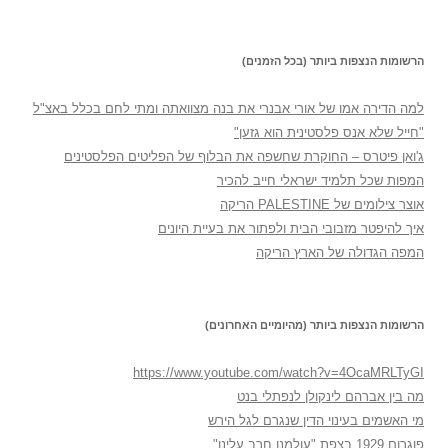
הרשומות הנצפות ביותר (בכל הזמנים)
למה הדירה אמו של אורי אבנרי את בנה מצוואתה ומתי לחם בכלל באצ"ל
"חייל שלא אנס פלסטינית הוא גזען"
ג'ואן פיטרס – החוקרת שחשפה את הבלוף של הפליטים הפלסטינים
המפות שכל תלמיד ישראלי חייב להכיר
אוצר צילומים של PALESTINE הריקה
איך להיפטר מזבובי הבית ולפתור את בעיית היונים
המפה הגדולה של הארץ הריקה
הרשומות הנצפות ביותר (מהיומיים האחרונים)
https://www.youtube.com/watch?v=4OcaMRLTyGI
מה בין אברהם לינקולן לנפתלי בנט
מי האשמים בעינוי הדין שנגרם לגל הירש
פוגרום 1929 בצפת "עולמנו חרב עלינו"