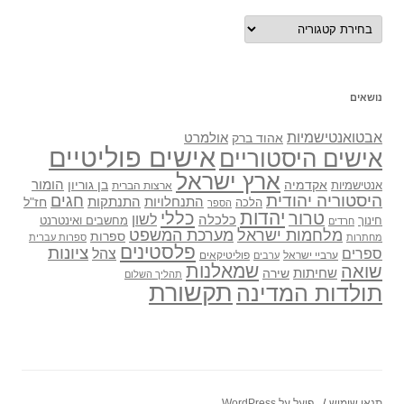
נושאים
נושאים
אבטואנטישמיות
אולמרט
אהוד ברק
אישים פוליטיים
אישים היסטוריים
ארץ ישראל
אקדמיה
בן גוריון
הומור
אנטישמיות
ארצות הברית
היסטוריה יהודית
חגים
התנתקות
התנחלויות
חז"ל
הלכה
הספר
יהדות
כללי
טרור
לשון
כלכלה
מחשבים ואינטרנט
חינוך
חרדים
מלחמות ישראל
מערכת המשפט
ספרות
מחתרות
ספרות עברית
פלסטינים
ציונות
ספרים
צהל
ערביי ישראל
פוליטיקאים
ערבים
שואה
שמאלנות
שחיתות
שירה
תהליך השלום
תקשורת
תולדות המדינה
תנאי שימוש
פועל על WordPress