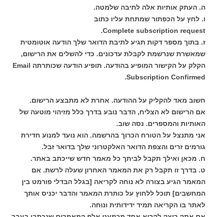
ה. העתק אותיות אלה לתיבה שלמטה.
ו. לחץ על הכפתור שמתחת עליו כתוב
Complete subscription request.
ז. בתוך מספר דקות תגיע לתיבת הדואר שלך הודעה אוטומטית
שמאשרת שנרשמת לקבלת עדכונים. כדי להשלים את הרישום,
הקלק על הקישור המופיע בהודעה. תופיע הודעה שכותרתה Email
Subscription Confirmed.
חשוב מאד להקליק על ההודעה. אחרת לא מתבצע הרישום.
אם הרישום לא הצליח, הדבר נובע בדרך כלל מזיהוי מוטעה של
האותיות והמספרים. נסה שוב.
אני מתנצל על הטורח הכרוך בהרשמה. הוא נועד למנוע חדירת
גורמים זרים והצפת הדואר האלקטרוני שלך בדואר זבל.
ח. מכאן ואילך תקבל לביתך כל מאמר חדש שייכתב באתר.
ט. בדרך זו תקבל רק את המאמר האחרון שעלה לרשת. אם
המאמר הגיע בצורה לא נוחה לקריאה [בגלל הבדלי פורמט בין
המחשבים] תוכל ללחוץ על כותרת המאמר והדבר יכניס אותך
לאתר בו הקריאה תמיד ידידותית ונוחה.
אם אתה רוצה לקרוא אחד מכמעט אלף המאמרים שנכתבו בעבר