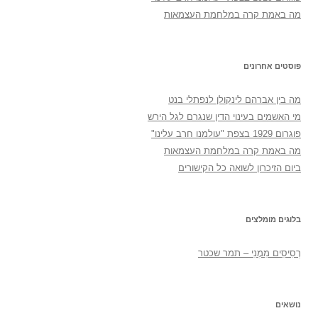
מה באמת קרה במלחמת העצמאות
פוסטים אחרונים
מה בין אברהם לינקולן לנפתלי בנט
מי האשמים בעינוי הדין שנגרם לגל הירש
פוגרום 1929 בצפת "עולמנו חרב עלינו"
מה באמת קרה במלחמת העצמאות
ביום הזיכרון לשואה כל הקישורים
בלוגים מומלצים
רְסִיסִים מִמֶנִי – תמר שכטר
נושאים