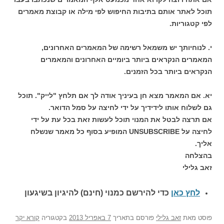
תוכל לאתר אותם בתיבות החיפוש לפי מילה או קבוצת מאמרים
לפי קטגוריות.
י. לנוחיותך יש משמאל רשימה של המאמרים האחרונים,
המאמרים הנקראים ביותר ביומיים האחרונים והמאמרים
הנקראים ביותר בכל הזמנים.
יא. אם המאמר מצא חן בעיניך אודה לך אם תלחץ "לייק". תוכל
גם לשלוח אותו לידידיך על ידי לחיצה על סמל הדואר.
אם תרצה לבטל את המנוי תוכל לעשות זאת בכל עת על ידי
לחיצה על UNSUBSCRIBE המופיע בסוף כל מאמר שנשלח
אליך.
בהצלחה
זאב גלילי
לחץ כאן
כדי להירשם כ
מנוי (חינם) להיגיון בשיגעון
פוסט
מאת
זאב גלילי
פורסם בתאריך
7 באפריל 2013
בקטגוריה
קורא יקר