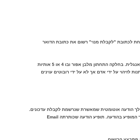
 לכתובת "לקבלת מנוי" רשום את כתובת הדואר
ד. על המסך תופיע תיבת שאילתא כתובה אנגלית. בחלקה התחתון מלבן אפור ובו 4 או 5 אותיות
ות לזיהוי על ידי אדם אך לא על ידי רובוטים עוינים
שלך הודעה אוטומטית שמאשרת שנרשמת לקבלת עדכונים.
כדי להשלים את הרישום, הקלק על הקישור המופיע בהודעה. תופיע הודעה שכותרתה Email
 מתבצע הרישום.