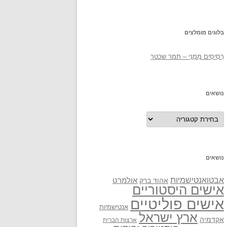
בלוגים מומלצים
רְסִיסִים מִמֶנִי – תמר שכטר
נושאים
נושאים
נושאים
אבטואנטישמיות
אולמרט
אהוד ברק
אישים היסטוריים
אישים פוליטיים
אנטישמיות
ארץ ישראל
אקדמיה
ארצות הברית