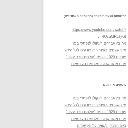
הרשומות הנצפות ביותר (מהיומיים האחרונים)
https://www.youtube.com/watch?
v=4OcaMRLTyGI
מה בין אברהם לינקולן לנפתלי בנט
מי האשמים בעינוי הדין שנגרם לגל הירש
פוגרום 1929 בצפת "עולמנו חרב עלינו"
מה באמת קרה במלחמת העצמאות
פוסטים אחרונים
מה בין אברהם לינקולן לנפתלי בנט
מי האשמים בעינוי הדין שנגרם לגל הירש
פוגרום 1929 בצפת "עולמנו חרב עלינו"
מה באמת קרה במלחמת העצמאות
ביום הזיכרון לשואה כל הקישורים