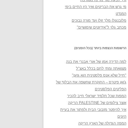
מי גרש את הבריטים ואיך היו החיים בימי
המנדט
מלובנגולו מלך זולו ועד מורה נבוכים
מכתב גלוי ל"אידיוטים שימושיים"
הרשומות הנצפות ביותר (בכל הזמנים)
למה הדירה אמו של אורי אבנרי את בנה
מצוואתה ומתי לחם בכלל באצ"ל
"חייל שלא אנס פלסטינית הוא גזען"
ג'ואן פיטרס – החוקרת שחשפה את הבלוף של
הפליטים הפלסטינים
המפות שכל תלמיד ישראלי חייב להכיר
אוצר צילומים של PALESTINE הריקה
איך להיפטר מזבובי הבית ולפתור את בעיית
היונים
המפה הגדולה של הארץ הריקה