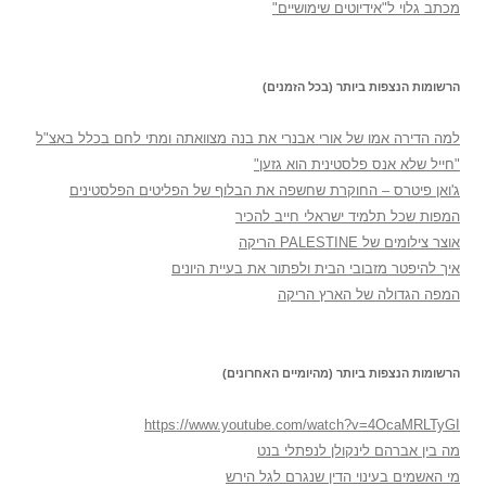
מכתב גלוי ל"אידיוטים שימושיים"
הרשומות הנצפות ביותר (בכל הזמנים)
למה הדירה אמו של אורי אבנרי את בנה מצוואתה ומתי לחם בכלל באצ"ל
"חייל שלא אנס פלסטינית הוא גזען"
ג'ואן פיטרס – החוקרת שחשפה את הבלוף של הפליטים הפלסטינים
המפות שכל תלמיד ישראלי חייב להכיר
אוצר צילומים של PALESTINE הריקה
איך להיפטר מזבובי הבית ולפתור את בעיית היונים
המפה הגדולה של הארץ הריקה
הרשומות הנצפות ביותר (מהיומיים האחרונים)
https://www.youtube.com/watch?v=4OcaMRLTyGI
מה בין אברהם לינקולן לנפתלי בנט
מי האשמים בעינוי הדין שנגרם לגל הירש