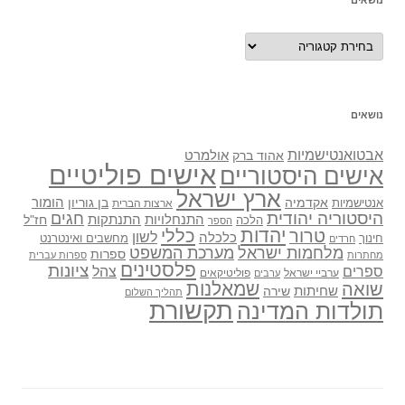
נושאים
נושאים
אבטואנטישמיות
אולמרט
אהוד ברק
אישים פוליטיים
אישים היסטוריים
ארץ ישראל
אקדמיה
בן גוריון
הומור
אנטישמיות
ארצות הברית
היסטוריה יהודית
חגים
התנתקות
התנחלויות
חז"ל
הלכה
הספר
יהדות
כללי
טרור
לשון
כלכלה
מחשבים ואינטרנט
חינוך
חרדים
מלחמות ישראל
מערכת המשפט
ספרות
מחתרות
ספרות עברית
פלסטינים
ציונות
ספרים
צהל
ערביי ישראל
פוליטיקאים
ערבים
שואה
שמאלנות
שחיתות
שירה
תהליך השלום
תקשורת
תולדות המדינה