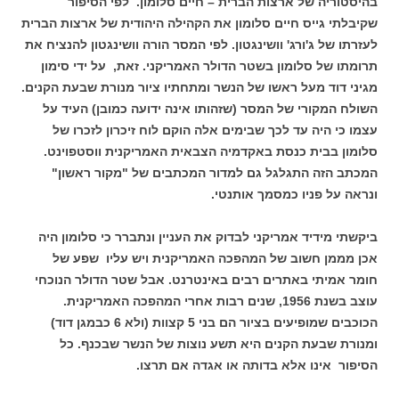
בהיסטוריה של ארצות הברית – חיים סלומון. לפי הסיפור
שקיבלתי גייס חיים סלומון את הקהילה היהודית של ארצות הברית
לעזרתו של ג'ורג' וושינגטון. לפי המסר הורה וושינגטון להנציח את
תרומתו של סלומון בשטר הדולר האמריקני. זאת, על ידי סימון
מגיני דוד מעל ראשו של הנשר ומתחתיו ציור מנורת שבעת הקנים.
השולח המקורי של המסר (שזהותו אינה ידועה כמובן) העיד על
עצמו כי היה עד לכך שבימים אלה הוקם לוח זיכרון לזכרו של
סלומון בבית כנסת באקדמיה הצבאית האמריקנית ווסטפוינט.
המכתב הזה התגלגל גם למדור המכתבים של "מקור ראשון"
ונראה על פניו כמסמך אותנטי.
ביקשתי מידיד אמריקני לבדוק את העניין ונתברר כי סלומון היה
אכן מממן חשוב של המהפכה האמריקנית ויש עליו שפע של
חומר אמיתי באתרים רבים באינטרנט. אבל שטר הדולר הנוכחי
עוצב בשנת 1956, שנים רבות אחרי המהפכה האמריקנית.
הכוכבים שמופיעים בציור הם בני 5 קצוות (ולא 6 כבמגן דוד)
ומנורת שבעת הקנים היא תשע נוצות של הנשר שבכנף. כל
הסיפור אינו אלא בדותה או אגדה אם תרצו.