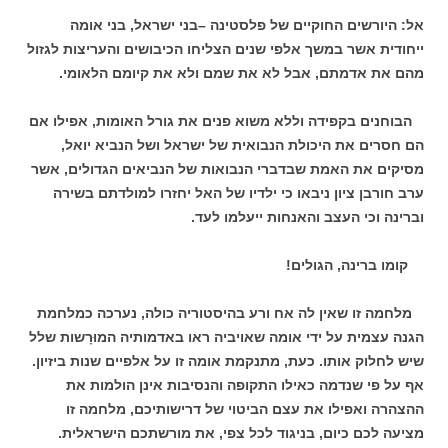
אל: היורשים החוקיים של פלסטינה –בני ישראל, בני אומה
ייחודית אשר במשך אלפי שנים הצליחו הכיבושים והעריצות לגזול
מהם את אדמתם, אבל לא את שמם ולא את קיומם הלאומי.
הבוחנים בקפידה וללא משוא פנים את גורל האומות, אפילו אם
הם חסרים את היכולת הנבואית של ישראל ושל הנביא יואל,
מסיקים את האמת שבדברי הנבואות של הנביאים הגדולים, אשר
ערב חורבן ציון ניבאו כי ילדיו של האל יחזרו למולדתם בשירה
וברינה וכי העצב והאנחות ייעלמו לעד.
קומו ברינה, הגולים!
מלחמה זו שאין לה אח ורע בהיסטוריה כולה, נערכה כמלחמת
הגנה עצמית על ידי אומה שאויביה ראו באדמותיה המוּרָשות שלל
שיש לחלוק אותו. כעת, מתנקמת אומה זו על אלפיים שנות ביזיון.
אף על פי שנדמה כאילו התקופה והנסיבות אינן הולמות את
ההצהרה ואפילו את עצם הביטוי של דרישותיכם, מלחמה זו
מציעה לכם כיום, בניגוד לכל צפי, את מורשתכם הישראלית.