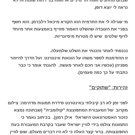
שבהם מחתנים זוגות חד מיניים או זוגות בני דתות שונות זה לא
נראה לי יוצא דופן.
מי שגילה לי את התרמית הוא הקורא מיכאל זילברמן. הוא חשף
בפניי את העובדה שהשלט האמור מזוייף באמצעות אתר מיוחד
לזיוף שלטים שיש לו מטרות מיסיונריות.
נכנסתי לאתר והכנתי את השלט שלמעלה.
זו ההזדמנות לספר משהו על הונאות אינטרנט ועל הדרך להיזהר
מפניהן (עכשיו אני חכם לאחר מעשה. להגנתי אומר כי כבר
כתבתי על כך כמה פעמים).
זהירות: "שתוקים"
לפני זמן לא רב קיבלתי באינטרנט סידרת תמונות מדהימה: צילום
מקרוב של המעבורת המתפוצצת "קולומביה" (שבתוכה נמצא
כזכור האסטרונאוט הישראלי אילן רמון). בכיתוב נאמר כי
התמונות צולמו בידי לוויין ישראלי שעבר בקרבת המעבורת בעת
התפוצצותה. ברור קצר העלה כי לא היו דברים מעולם. שום לוויין