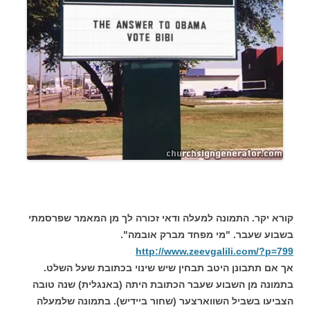
קורא יקר. התמונה למעלה ודאי זכורה לך מן המאמר שפרסמתי
בשבוע שעבר. "מי מפחד מברק אובמה".
http://www.zeevgalili.com/?p=799
אך אם תתבונן היטב תבחין שיש שינוי בכתובת שעל השלט.
בתמונה מן השבוע שעבר הכתובת היתה (באנגלית) שנה טובה
הצביעו בשביל השווארצער (שחור ביידיש). בתמונה שלמעלה