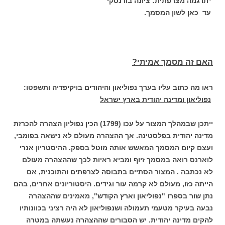
*תרגמה מצרפתית: ציונה בודנסקי
עד כאן לשון המסמך.
האם זה מסמך אמיתי?
ראו מה כתוב עליו בערך נפוליאון והיהודים בויקיפדיה ותשפטו:
נפוליאון ומדינה יהודית בארץ ישראל
ייתכן שבמהלך המצור על עכו (1799) הכין נפוליון הצהרה להכרזת
מדינה יהודית בפלסטינה. אך ההצהרה מעולם לא נישאה בפומבי,
ועצם קיום המסמך המאשש אותה מוטל בספק. ההיסטריון אנרי
לוארנס רואה במסמך זיוף ומביא ראיות לכך שההצהרה מעולם
לא נכתבה . המצור הסתיים בתבוסה לצרפתים והתוכנית, אם
הייתה כזו, מעולם לא קרמה עור וגידים. היסטוריונים אחרים, בהם
נתן שור בספרו "נפוליאון וארץ הקודש", מאמינים שההצהרה
נבעה בעיקר מטעמי תעמולה ושנפוליאון לא היה רציני בכוונותיו
להקים מדינה יהודית. יש הסבורים שההצהרה נעשתה במטרה