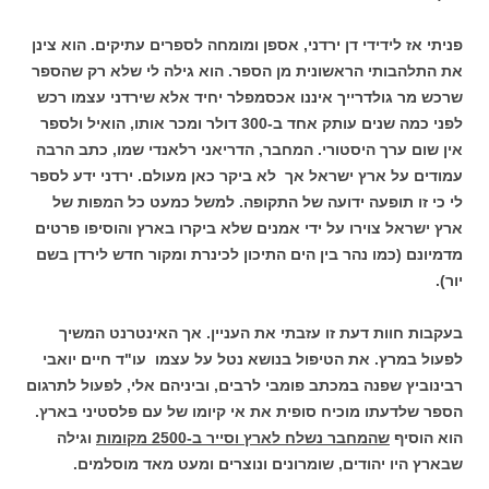
פניתי אז לידידי דן ירדני, אספן ומומחה לספרים עתיקים. הוא צינן
את התלהבותי הראשונית מן הספר. הוא גילה לי שלא רק שהספר
שרכש מר גולדרייך איננו אכסמפלר יחיד אלא שירדני עצמו רכש
לפני כמה שנים עותק אחד ב-300 דולר ומכר אותו, הואיל ולספר
אין שום ערך היסטורי. המחבר, הדריאני רלאנדי שמו, כתב הרבה
עמודים על ארץ ישראל אך לא ביקר כאן מעולם. ירדני ידע לספר
לי כי זו תופעה ידועה של התקופה. למשל כמעט כל המפות של
ארץ ישראל צוירו על ידי אמנים שלא ביקרו בארץ והוסיפו פרטים
מדמיונם (כמו נהר בין הים התיכון לכינרת ומקור חדש לירדן בשם
יור).
בעקבות חוות דעת זו עזבתי את העניין. אך האינטרנט המשיך
לפעול במרץ. את הטיפול בנושא נטל על עצמו עו"ד חיים יואבי
רבינוביץ שפנה במכתב פומבי לרבים, וביניהם אלי, לפעול לתרגום
הספר שלדעתו מוכיח סופית את אי קיומו של עם פלסטיני בארץ.
הוא הוסיף
שהמחבר נשלח לארץ וסייר ב-2500 מקומות
וגילה
שבארץ היו יהודים, שומרונים ונוצרים ומעט מאד מוסלמים.