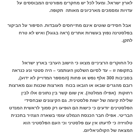
לארץ ישראל. ומעל לכל יש מחקרים מפורטים המבוססים על
עדויות ומסמכים מארכיונים מאותה תקופה.
אבל חסידים שוטים אינם מתייחסים לעובדות. הסיפור על הביקור
בפלסטינה נפוץ בעשרות אתרים (ראה בגוגל) ואיש לא טרח
לתקן.
כל החוקרים הרציניים מצאו כי הישוב הערבי בארץ ישראל
בתקופה זו – עד לסיום השלטון העותמני – היה סטטי ונע כנראה
בסביבות 300 אלף נפש או פחות (המספר המדוייק לא ידוע),
רובם מהגרים שבאו או הובאו בכוח מארצות שכנות וגם מארצות
רחוקות (אפילו ממלטה). אין שום קשר בין נתונים אלו לבין
שלילת קיומה של ישות פלסטינית. גם הקיצונים שבחסידי
הפלסטינים יודעים כי כישות הם הופיעו רק סמוך לראשית המנדט
הבריטי. אפילו חבר הכנסת הנמלט עזמי בשארה הצהיר בתכנית
טלוויזיה כי לדעתו אין עם פלסטיני וכי העם הפלסטיני הוא
המצאה של הקולוניאליזם.