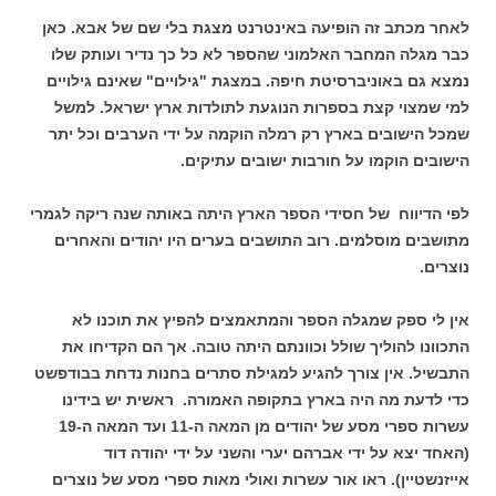
לאחר מכתב זה הופיעה באינטרנט מצגת בלי שם של אבא. כאן
כבר מגלה המחבר האלמוני שהספר לא כל כך נדיר ועותק שלו
נמצא גם באוניברסיטת חיפה. במצגת "גילויים" שאינם גילויים
למי שמצוי קצת בספרות הנוגעת לתולדות ארץ ישראל. למשל
שמכל הישובים בארץ רק רמלה הוקמה על ידי הערבים וכל יתר
הישובים הוקמו על חורבות ישובים עתיקים.
לפי הדיווח של חסידי הספר הארץ היתה באותה שנה ריקה לגמרי
מתושבים מוסלמים. רוב התושבים בערים היו יהודים והאחרים
נוצרים.
אין לי ספק שמגלה הספר והמתאמצים להפיץ את תוכנו לא
התכוונו להוליך שולל וכוונתם היתה טובה. אך הם הקדיחו את
התבשיל. אין צורך להגיע למגילת סתרים בחנות נדחת בבודפשט
כדי לדעת מה היה בארץ בתקופה האמורה. ראשית יש בידינו
עשרות ספרי מסע של יהודים מן המאה ה-11 ועד המאה ה-19
(האחד יצא על ידי אברהם יערי והשני על ידי יהודה דוד
אייזנשטיין). ראו אור עשרות ואולי מאות ספרי מסע של נוצרים