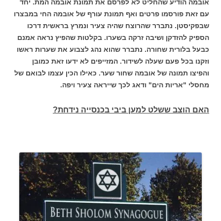
אובמה הודיע שהחליט לא לפרסם את תמונת אובמה המת. יחד
עם זאת פורסמו פרטים ואף תמונת עורף של אובמה החי במבצרו
שבפקיסטן. נתברר שהרוצח שהיה צעיר ונמרץ בראשית דרכו
הספיק להזדקן ושיבה זרקה בשערו.
בקלטות שהפיץ נראה אמנם
כבעל בלורית שחורה. נתברר שהוא נהג לצבוע את שערות ראשו
וזקנו בכל פעם שעלה לשידור. המזייפים לא ידעו זאת כמובן
והפיצו תמונה של אובמה שחור שער. כאילו הכין עצמו לבואם של
מחסלי "אריות הים" ודאג לכך שייראה צעיר ויפה.
האם הוצב ששלט למען ביבי בכנסייה נידחת?