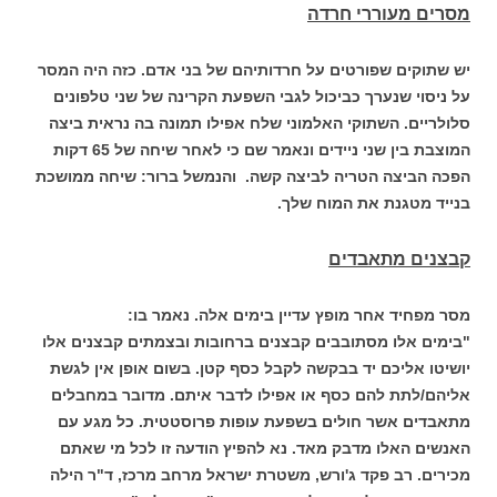
מסרים מעוררי חרדה
יש שתוקים שפורטים על חרדותיהם של בני אדם. כזה היה המסר
על ניסוי שנערך כביכול לגבי השפעת הקרינה של שני טלפונים
סלולריים. השתוקי האלמוני שלח אפילו תמונה בה נראית ביצה
המוצבת בין שני ניידים ונאמר שם כי לאחר שיחה של 65 דקות
הפכה הביצה הטריה לביצה קשה. והנמשל ברור: שיחה ממושכת
בנייד מטגנת את המוח שלך.
קבצנים מתאבדים
מסר מפחיד אחר מופץ עדיין בימים אלה. נאמר בו:
"בימים אלו מסתובבים קבצנים ברחובות ובצמתים קבצנים אלו
יושיטו אליכם יד בבקשה לקבל כסף קטן. בשום אופן אין לגשת
אליהם/לתת להם כסף או אפילו לדבר איתם. מדובר במחבלים
מתאבדים אשר חולים בשפעת עופות פרוסטטית. כל מגע עם
האנשים האלו מדבק מאד. נא להפיץ הודעה זו לכל מי שאתם
מכירים. רב פקד ג'ורש, משטרת ישראל מרחב מרכז, ד"ר הילה