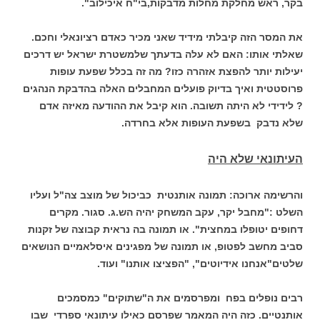
בקר, ראש מחלקת מחלות מדבקות,בי"ח איכילוב".
את המסר הזה קיבלתי מידיד שאני מכיר כאדם רציונאלי וחכם.
שאלתי אותו: האם לא עלה בדעתך שלמשטרת ישראל יש דרכים
יעילות יותר להפצת אזהרה כזו? מה זה בכלל שפעת עופות
פרוסטטית ואיך בדיוק פועלים המחבלים האלה בהדבקת הנהגים
? לידידי לא היתה תשובה. הוא קיבל את ההודעה מאיזה אדם
שלא נדבק בשפעת העופות אלא בחרדה.
העיתונאי שלא היה
והרשימה ארוכה: תמונה אותנטית כביכול של מוצב צה"ל ועליו
השלט :"מחבל יקר, עקב המשחק יהיה הש.ג. סגור. מקרים
דחופים יטופלו במחצית". או תמונה בה נראית קבוצה של זקנות
סביב מחשב לפטופ, או תמונה של מפגינים איסלאמיים הנושאים
שלטים"אנחנו אידיוטים", "הפציצו אותנו" ועוד.
רבים נופלים בפח ומפרסמים את ה"שתוקים" כמסמכים
אותנטיים. כזה היה המאמר שפרסם כאילו עיתונאי ספרדי שבו