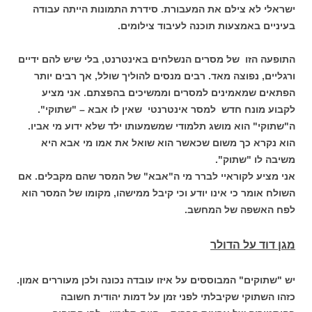
ישראלי לא צילם את המעבורת. סידרת התמונות הייתה עבודה
בעיניים באמצעות תוכנה לעיבוד צילומים.
התופעה הזו של מסרים הנשלחים באינטרנט, בלי שיש להם ידיים
ורגליים, נפוצה מאד. רבים מנסים להוליך שולל, אך רבים יותר
הפתאים שמאמינים למסרים וממשיכים בהפצתם. אני מציע
לקבוע מונח חדש למסר אינטרנטי שאין לו אבא – "שתוקי".
ה"שתוקי" הוא מושג תלמודי שמשמעותו ילד שלא ידוע מי אביו.
הוא נקרא כך משום שכאשר הוא שואל את אמו מי אבא היא
משיבה לו "שתוק".
אני מציע לקוראיי לברר מי ה"אבא" של המסר שהם מקבלים. אם
השולח אומר כי אינו יודע וכי קיבל ממישהו, מקומו של המסר הוא
לפח האשפה של המחשב.
מגן דוד על הדולר
יש "שתוקים" המבוססים על איזו עובדה נכונה ולכן מעוררים אמון.
כזהו השתוקי שקיבלתי לפני זמן על דמות יהודית חשובה