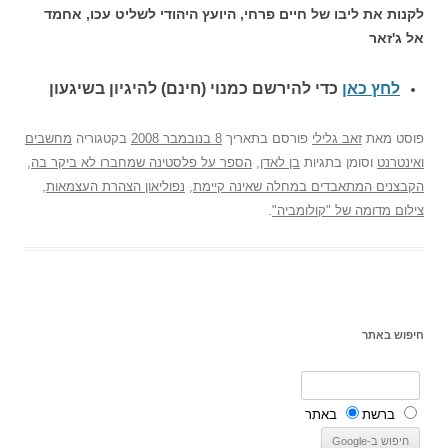
לקנות את ליבו של חיים פרחי, היועץ היהודי לשליט עכו, אחמד
אל ג'זאר
לחץ כאן
כדי להירשם כ
מנוי (חינם) להיגיון בשיגעון
פוסט
מאת
זאב גלילי
פורסם בתאריך
8 בנובמבר 2008
בקטגוריה
מחשבים
ואינטרנט
וסומן בתגיות
בן לאדן
,
הספר על פלסטינה שמחברו לא ביקר בה
,
הקבצנים המתאבדים במחלה שאינה קיימת
,
נפוליאון הצהרת העצמאות
,
צילום מדומה של "קולומביה"
.
חיפוש באתר
ברשת
באתר