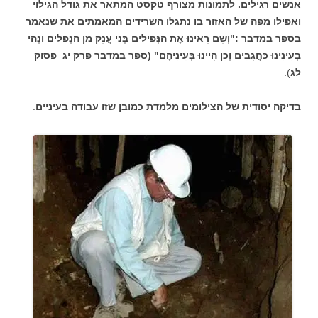
אנשים רגילים. לתמונות מצורף טקסט המתאר את גודל הגילוי
ואפילו מפה של האזור בו נתגלו השרידים המאמתים את שנאמר
בספר במדבר :"וְשָׁם רָאִינוּ אֶת הַנְּפִילִים בְּנֵי עֲנָק מִן הַנְּפִלִים וַנְּהִי
בְעֵינֵינוּ כַּחֲגָבִים וְכֵן הָיִינוּ בְּעֵינֵיהֶם" (ספר במדבר פרק יג פסוק
לג
).
בדיקה יסודית של הצילומים מלמדת כמובן שזו עבודה בעיניים
.