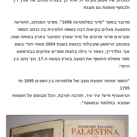
כמכתב של אספן מקיסריה. אחר כך בצורת מכתב של עורך דין
ולבסוף מופצת גם מצגת
.
מדובר בספר "סיור בפלסטינה 1696". מפיצי המכתב, ההודעה
והמצגת מגלים בקיאות רבה בשפה הלטינית בה נכתב הספר
ומביאים פרטי פרטים על סיור שערך המחבר בארץ באותה שנה.
במכתב הראשון שקיבלתי בנושא בשנת 2004 מאת יהודי בשם
אבי גולדרייך, נאמר כי גילה בחנות ספרים עתיקים בבודפשט
ספר מופלא החושף את המצב בארץ במאה ה-17. וכך כתב בין
היתר:
"הספר מתאר תמונת מצב של פלסטינה בין השנים 1695 עד
1705
הגיאוגרף תיעד עיר עיר, חורבה חורבה, הכל מבוסס על השמות
שמצא בתלמוד ובמשנה".