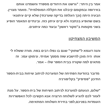
אמר בין היתר: "גרשנו את היהודים מספרד והשמדנו אותם
באירופה ובמקומם קיבלנו את הקללה המוסלמית". מאמר מצויין.
הבעיה היתה (וכך העלתה בדיקה שערכתי) שלא קיים עיתונאי
בשם שהופיע בכתבה ולא קיים עיתון כזה. ובינתיים המאמר הופיע
בשני מקומות ב"מקור ראשון" ובעוד כמה עיתונים.
המשיבון המצחיקון
והנה דוגמא ל"שתוקי" שגם בו נפלו רבים בפח. מורה ששלח לי
אותו היה מוכן להישבע שזה מסמך אמיתי. ונימוקו עמו: זה
מתאים למה שקורה בבית הספר שלו – אמר.
מדובר בהודעת הפתיחה של המערכת לניתוב שיחות בבית-הספר
התיכון "פסיפיק" בקליפורניה
"שלום, הגעתם למערכת לניתוב השיחות של בית-הספר. על מנת
לעזור לכם להגיע לשלוחה הרצויה אנא הקשיבו לכל האפשרויות
העומדות בפניכם,לפני בחירת השלוחה המתאימה.