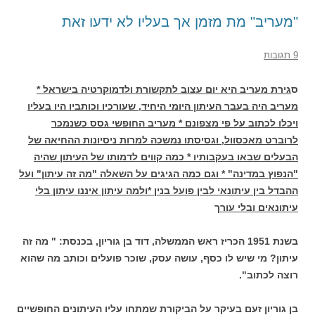
"מעריב" מת מזמן אך בעליו לא ידעו זאת
9 תגובות
ס
גירת מעריב היא יום עצוב לתקשורת ולדמוקרטיה בישראל *
מעריב היה בעבר העיתון היומי היחיד, שעורכיו וכותביו היו בעליו
ויכלו לכתוב על פי מצפונם * מעריב החופשי גסס כשנמכר
לרוברט מאכסוול, וגסיסתו נמשכה למרות ניסיונות ההחיאה של
הבעלים שבאו בעקבותיו * כמה קווים לדמותו של העיתון שהיה
"הנפוץ במדינה" * וגם כמה הגיגים על השאלה "מה זה עיתון" ועל
ההבדל בין עיתונאי לבין פועל בנין *ולמה עיתון איננו עיתון בלי
עיתונאים ובלי עור
ך
בשנת 1951 הכריז ראש הממשלה, דוד בן גוריון, בכנסת: " מה זה
עיתון? מי שיש לו כסף, עושה עסק, שוכר פועלים וכותב מה שהוא
רוצה לכתוב".
בן גוריון זעם בעיקר על הביקורת שמתחו עליו העיתונים החופשיים