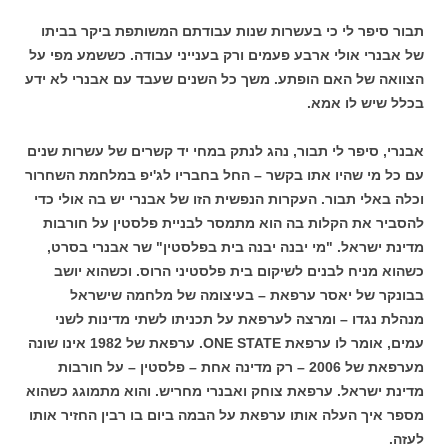
תבור סיפר לי כי בעשרות שנות עבודתם המשותפת ביקר בביתו
של אבנרי אולי ארבע פעמים ורק בענייני עבודה. כששמע מפי על
הצוואה של האם הופתע. משך כל השנים שעבד עם אבנרי לא ידע
בכלל שיש לו אמא.
אבנרי, סיפר לי תבור, נהג לנתק במחי יד קשרים של עשרות שנים
עם כל מי שהיו אתו בקשר – החל בחבריו לג'יפ במלחמת השחרור
וכלה באלי תבור. העקרות הנפשית הזו של אבנרי יש בה אולי כדי
להסביר את הקלות בה הוא מתמסר לבניית פלסטין על חורבות
מדינת ישראל. "מי יבנה יבנה בית בפלסטין" שר אבנרי בסרט,
כשהוא מניח לבנים לשיקום בית פלסטיני הרוס. וכשהוא יושב
בבונקר של יאסר ערפאת – בעיצומה של מלחמה שישראל
מנהלת נגדו – ומרצה לערפאת על תכניתו לשתי מדינות לשני
עמים, אומר לו ערפאת ONE STATE. ערפאת של 1982 אינו שונה
מערפאת של 2006 – רק מדינה אחת – פלסטין – על חורבות
מדינת ישראל. ערפאת צוחק ואבנרי מחריש. והוא מתמוגג כשהוא
מספר איך העלה אותו ערפאת על הבמה ביום בו רבין החזיר אותו
לעזה.