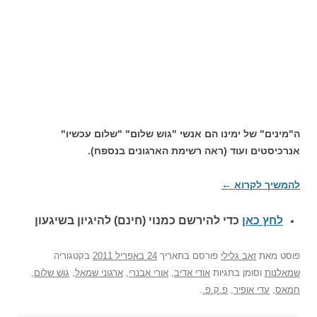
ה"מינים" של ימינו הם אנשי "גוש שלום" "שלום עכשיו"
אנרכיסטים ועוד (ראה רשימת הארגונים בנספח).
להמשיך לקרוא
←
לחץ כאן
כדי להירשם כ
מנוי (חינם) להיגיון בשיגעון
פוסט
מאת
זאב גלילי
פורסם בתאריך
24 באפריל 2011
בקטגוריה
שמאלנות
וסומן בתגיות
אודי אדיב
,
אורי אבנרי
,
ארגוני שמאל
,
גוש שלום
,
חמאס
,
עדי אופיר
,
פ.ק.פ.
.