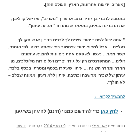
[מעריב, ידיעות אחרונות, הארץ, העולם הזה].
בתגובה לדברי בן גוריון כתב אז עורך "מעריב", עזריאל קרליבך,
את הדברים הבאים, במאמר שכותרתו " מה זה עיתון":
" אתה יכול לשכור יהודי שיניח לך לבנים בבניין או שיתקן לך
נעליים… אבל למצוא יהודי שיחשוב כפי שאתה רוצה, לפי הזמנה,
קשה מאד… נעשו ולא פעם אחת ניסיונות להוציא עיתונים
זולים… המתפרנסים רק על גירוי יצרים ועל סודות מלוכלכים, מן
החדר ומחדר השינה … עיתון שעיקרו בכסף ומטרתו בכסף בלבד,
עיתון של שכירי מחשבה וכתיבה, עיתון ללא רעיון ואמונה שבלב –
לא הולך".
להמשיך לקרוא
←
לחץ כאן
כדי להירשם כ
מנוי (חינם) להיגיון בשיגעון
פוסט
מאת
זאב גלילי
פורסם בתאריך
9 במרץ 2014
בקטגוריה
ידיעות