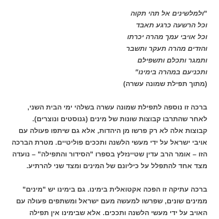
"
ולמלשינים אל תהי תקוה
וכל הרשעה כרגע תאבד
וכל אויבי עמך מהרה יכרתו
והזדים מהרה תעקר ותשבר
ותמגר ותכלם ותשפילם
ותכניעם במהרה בימינו"
(מתוך תפילת שמונה עשרה)
ברכה זו נוספה לתפילת שמונה עשרה בשלהי ימי הבית השני,
לאחר שהתרבו קבוצות שונות של מינים (גנוסטים ונוצרים).
קבוצות אלה לא רק פרשו מן היהדות, אלא גם שיתפו פעולה עם
אויבי ישראל על ידי מעשי הלשנה ותככים פוליטיים. מטרת הברכה
הזו – אומר הרב עדין שטיינזלץ בספרו "הסידור והתפילה" – נועדה
מצד אחד להתפלל על כיליונם של המינים ומצד שני להרתיע.
ברכה עתיקה זו הפכה אקטואלית בימינו. גם בימינו יש "מינים"
ממינים שונים, שפרשו למעשה מעם ישראל ומשתפים פעולה עם
האויב על ידי מעשי הלשנה ותככים. אלא שבימינו אין תפילה