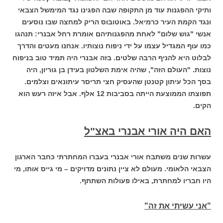
ותיקי ההפגנות עוד מן התקופה שבה הפגינו נגד המימשל הצבאי
ונגד הקמת העיר כרמיאל. באוטובוס הריק למחצה שבו נוסעים
אנשי "גוש שלום" לאחת מהפגנותיהם אומרת רחל אבנרי: תנהגו
כמו עוף המגדיל עצמו על ידי ניפוח נוצותיו. אנחנו מעטים והדרך
לבלוט היא להניף הרבה שלטים. בזה אבנרי היה תמיד טוב בניפוח
נוצות. "העולם הזה", שהיה אימת השלטון בעידן בן גוריון, היה
בסך הכל עיתון קטנטן שהעסיק חצי תריסר עיתונאים וצלמים.
תפוצתו הממוצעת הייתה בסביבות 12 אלף. אבל איזה רעש הוא
הקים.
האם היה אורי אבנרי באצ"ל
עשרות שנים משתבח אורי אבנרי בעברו המחתרתי כחבר הארגון
הצבאי הלאומי. מעולם לא ציין נתונים מדויקים – מי גייס אותו, מי
היו חבריו למחתרת, באילו פעולות השתתף.
"אני עשיתי את זה"