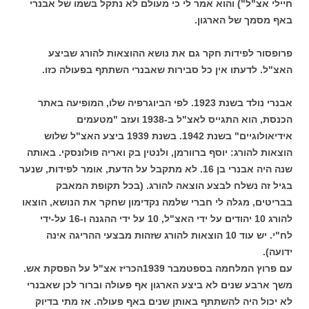
חיילי אצ"ל") והוא אמר לי כי מעולם לא נתקל בשמו של אבנרי
באף מסמך של הארגון.
פרופסור לפידות חקר גם את נושא ההוצאות להורג שביצע
האצ"ל. לדעתו אין כל סבירות שאבנרי השתתף בפעולה כזו.
אבנרי נולד בשנת 1923. לפי הביוגרפיה שלו, המופיעה באתר
הכנסת, הוא התגייס לאצ"ל ב-1938 ועזב "מטעמים
אידיאולוגיים" בשנת 1942. בשנת 1939 ביצע האצ"ל שלוש
הוצאות להורג: יוסף ברוורמן, ולנטין בק ואריה פולונסקי. באותה
שנה היה אבנרי בן 16. לא מתקבל על הדעת, אומר לפידות, שנער
בגיל זה נשלח לבצע הוצאה להורג. (בכל תקופת המאבק
בבריטים, מגלה לי חברי שלמה נקדימון שחקר את הנושא, הוצאו
להורג 10 יהודים על ידי האצ"ל, 10 על ידי ההגנה ו-16 על-ידי
לח"י. יש עוד 10 הוצאות להורג שזהות מבצעי ההריגה אינה
ידועה).
עם פרוץ המלחמה בספטמבר 1939הכריז אצ"ל על הפסקת אש.
משך ארבע שנים לא ביצע הארגון אף פעולה וברור לכן שאבנרי
לא יכול היה להשתתף באותן שנים באף פעולה. אז מתי בדיוק