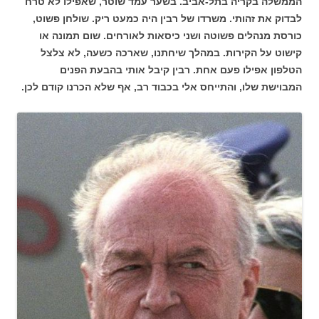
הממשלה בקריה בתל-אביב. בשער עמד שוטר, שאפילו לא טרח
לבדוק את זהותי. משרדו של רבין היה כמעט ריק. שולחן פשוט,
כורסת מנהלים פשוטה ושני כיסאות לאורחים. שום תמונה או
קישוט על הקירות. במהלך שיחתנו, שארכה כשעה, לא צלצל
הטלפון אפילו פעם אחת. רבין קיבל אותי בהבעת הפנים
המבוישת שלו, והתייחס אלי בכבוד רב, אף שלא הכרנו קודם לכן.