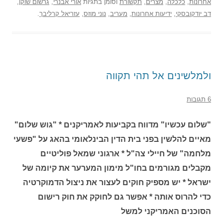
אחרונות
,
כלכלה
,
מצרים
,
תקשורת
וסומן בתגיות
אורי אבנרי
,
גרשום שוקן
,
דב יודקובסקי
,
ידיעות אחרונות
,
מעריב
,
נוני מוזס
,
עזריאל קרליבך
.
ולמלשינים אל תהי תקווה
6 תגובות
"שלום עכשיו" מדווח בקביעות לאמריקנים * "גוש שלום"
מאיים להלשין בפני בית הדין הבינלאומי בהאג על "פשעי
מלחמה" של חיילי צה"ל * ארגוני שמאל פוליטיים
מקבלים מגורמים בחו"ל מימון המערער את קיומה של
ישראל * יש מספיק חוקים לעצור את ניצול הדמוקרטיה
כדי להרוס אותה * אפשר גם לחוקק את חוק רישום
הסוכנים האמריקני למשל