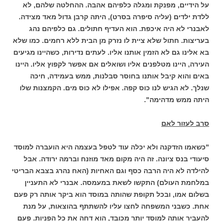
על הידיים, מפנקת ומגלה כלפיהם אהבה. ההחלטה שלהם, לא
ללדת ילדים (עליה סיפרה בסרט), היתה קרבן גדול מאד מצידה.
לאבנרי לא היה איכפת. הוא העדיף חתולים. גם כלפיהם נהג
בעריצות. חתול שלא ציית לו נזרק מן הבית ללא רחמים. כמו שלא
בא אלינו גם לא הזמין אותנו אליו. לעתים נדירות, כשהיינו מגיעים
העירה, היינו מטלפנים אליו ושואלים אם אפשר לקפוץ אליו. היינו
באים והוא קיבל אותנו בחוסר סבלנות, ממש בעמידה, חיכה
שנלך. לא הגיש לנו כוס קפה. אפילו לא כוס מים. הקמצנות שלו
היתה ממש מדהימה".
סרב לעזור לאם
"כשאמו הזדקנה ולא יכלה עוד לטפל בעצמה היא הועברה למוסד
סיעודי בנס ציונה. זה היה מקום מאד מוזנח וברמה ירודה. אבל
להילדה לא היה הרבה כסף וגם האחיות (האח נהרג בצבא הבריטי
במלחמת העולם) התקשו לשאת במעמסה. אבנרי לא התעניין
בשלום אמו, ובכל תקופת שהותה במוסד הוא ביקר אותה רק פעם
אחת. כשבני המשפחה לחצו עליו להשתתף בהוצאות, על מנת
להעביר אותה למוסד יותר מכובד, הוא דחה את כל הפניות. פעם