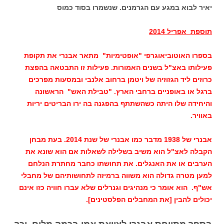
יאיר לבוא במגע עם הגרמנים. שנשמרו בסוד כמוס
תוספת אפריל 2014
בספרו האוטוביאוגרפי "אופטימיות" מתאר אבנרי את תקופת
פעילותו באצ"ל בשנים האמורות. פעילות זו התבטאה בהפצת
כרוזים ליד הגזוזיה של ויטמן ברחוב אלנבי ובמסעות מפרכים
ברגל או באופניים ברחבי הארץ. "טבילת האש" הראשונה
והיחידה שלו היתה כשהשתתף בהפגנה בה ירו הבריטים יריות
באוויר.
אבנרי של 1938 מדבר כמו אבנרי של שנת 2014. בעת מבחן
הקבלה לאצ"ל הוא משיב בשלילה לשאלות אם הוא שונא את
הערבים או את האנגלים. את תחושתו כחבר מחתרת הנלחם
למען מטרה גדולה הוא משווה ברמיזה לתחושותיהם של מחבלי
אש"ף. הוא אומר כי מנהיגים וגנרלים שלא עברו חוויה כזו אינם
יכולים להבין [את המחבלים הפלסטינים].