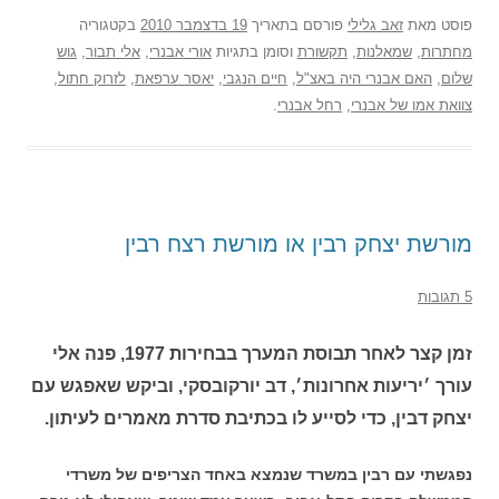
פוסט
מאת
זאב גלילי
פורסם בתאריך
19 בדצמבר 2010
בקטגוריה
מחתרות
,
שמאלנות
,
תקשורת
וסומן בתגיות
אורי אבנרי
,
אלי תבור
,
גוש
שלום
,
האם אבנרי היה באצ"ל
,
חיים הנגבי
,
יאסר ערפאת
,
לזרוק חתול
,
צוואת אמו של אבנרי
,
רחל אבנרי
.
מורשת יצחק רבין או מורשת רצח רבין
5 תגובות
זמן קצר לאחר תבוסת המערך בבחירות 1977, פנה אלי
עורך ׳יריעות אחרונות׳, דב יורקובסקי, וביקש שאפגש עם
יצחק דבין, כדי לסייע לו בכתיבת סדרת מאמרים לעיתון.
נפגשתי עם רבין במשרד שנמצא באחד הצריפים של משרדי