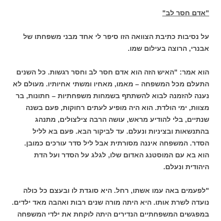
"אדם חסר לב"
על נסיבות כתיבת הצוואה הזו סיפר לי אחד מבני משפחתו של
אבנרי, הרוצה בעילום שמו.
הוא אמר: "האיש הזה הוא אדם חסר לב וחסר רגשות. כל השנים
התעלם מכל המשפחה – מאמו, מאחיו ומשתי אחיותיו. מעולם לא
נענה להזמנה לבוא להשתתף בשמחות משפחתיות – חתונות, בר
מצוות, ימי הולדת. הוא היה מופיע לעתים רחוקות, פעם בשנה
שנתיים, בלי להודיע מראש, עושה הרבה צילצולים, מתנהג
בהתנשאות ובציניות ונעלם. עד לביקור הבא. פעם בא לליל
הסדר. המשפחה איננה מסורתית אבל ליל סדר עורכים כמובן.
הוא בא עם המוסטנג האדום שלו, לגלג על הסדר ועל הדת
היהודית ונעלם.
"לפעמים באה עמו אשתו, רחל. היא סוגדת לו ובעצם כל כולה
נועדה לשרת אותו. היא היתה מורה שנים רבות ואהבה מאד ילדים.
במפגשים המשפחתיים הנדירים היתה לוקחת את ילדי המשפחה