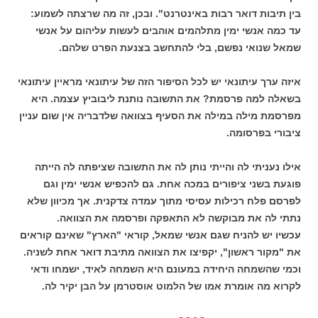
בין תיבות דואר רבות באינטרנט". ובכן, זה מה שרצתה לשמוע:
עד כמה אנשי ימין מתלהמים אוהבים לעשות עליהום על אנשי
שמאל שנואי נפשם, בלי להתחשב בצנעת הפרט שלהם.
איזה ערך עיתונאי יש לכל הסיפור הזה של עיתונאי מראיין עיתונאי
בשאלה למה פרסמת? את התשובה נותנת ליבוביץ עצמה. היא
מפרסמת מילה במילה את הסעיף בצוואה שלדבריה אין שום עניין
ציבורי בפרסומה.
אילו נעניתי לה והייתי נותן לה את התשובה שציפתה לה הייתה
פוגעת בשני ציפורים במכה אחת. גם להכפיש אנשי ימין וגם
לפרסם פלח רכילות עסיסי מתוך עמדה צדקנית. אך מכיוון שלא
נתתי לה את מבוקשה לא התאפקה ופרסמה את הצוואה.
עכשיו יש להניח שגם אנשי שמאל, קוראי "הארץ" שאינם קוראים
את "מקור ראשון", יקפיצו את הצוואה מתיבת דואר אחת לשניה.
וכמי שהשמחה היחידה במעונם היא השמחה לאיד, ישמחו ודאי
לקרוא מה אומרת אמו של הלמוט אוסטרמן על הבן יקיר לה.