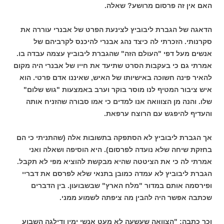
האם אין זה פרסום מרושע? שאלה.
הדאגה של הגברת ליבוביץ לצינעת הפרט של אבנרי עוררה את
סקרנותי. הזכרתי לה כיצד נהג אבנרי להיכנס לקרביהם של
אנשים מעל דפי "העולם הזה" שהגברת ליבוביץ עצמה עבדה בו.
אמרתי גם כי בעקבות הסרט שתיעד את חייו של אבנרי היה מקום
להאיר פינה חשוכה באישיותו של האיש, שאיננו אדם פרטי. הוא
איש ציבור המטיף לנו מוסר בוקר וערב באמצעות "גוש שלום"
שלו. והנה מן הצווואה אנו למדים כי אמו סבורה שהזניח אותה
והעדיף להיפגש עם הרוצח ערפאת.
אך הגברת ליבוביץ לא הסתפקה בתשובות אלה (שהתניתי כי הם
בחזקת שיחה שלא נועדה לפרסום). היא הוסיפה ושאלה ואני
אמרתי לה כי את הציטטה שהיא מבקשת להוציא מפי לא תקבל.
הגברת ליבוביץ לא עמדה כמובן בתנאי שלא לפרסם את דבריי
ופירסמה אותם במדור "מלח הארץ" שבשבועון. בין הדברים
שכתבה אפשר היה להבין מה ציפתה לשמוע ממני.
וכך כתבה: "הצוואה שעשעה לא מעט אנשי ימין ודילגה השבוע