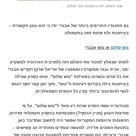
שער העולם הזה בהפגנות ואדי סאליב
גם מתנגדיו החריפים ביותר של אבנרי יודו כי הוא גאון תקשורת –
בעיתונות ולא פחות מזה בתעמולה.
גוש שלום
או גוש אבנרי
לאחר שנאלץ למכור את העולם הזה (למרבית האירוניה למשקיע
ימני, אריה גנגר ממקורביו ומממניו של אריאל שרון) הקדיש אבנרי
את כל מרצו וכשרונו בפעילות "גוש שלום". אותו כשרון שגילה
בעיתונות גילה בקידום רעיונות ה"גוש", ותוך זמן קצר הפך הגוש
לגוף הדומיננטי ביותר מבין כל הגופים השמאלניים.
מבחינה זו עשה הסרט שרות רע מאד ל"גוש שלום". על פי
מודעות הענק (מניין הכסף?) המנוסחות בכשרון תעמולתי מדהים,
ההפגנות והיוזמות המקוריות אפשר היה לחשוב שמדובר כאן
בתנועת המונים אדירה. למעשה עומדים מאחריה זוג קשישים –
אבנרי ורעייתו. הם מושכים אחריהם להפגנות קבוצה קטנה של