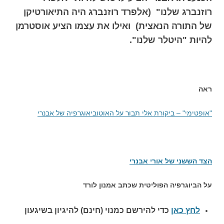
רוזנברג שלנו" (אלפרד רוזנברג היה התיאורטיקן
של התורה הנאצית) ואילו את עצמו הציע אוסטרמן
להיות "היטלר שלנו".
ראה
"אופטימי" – ביקורת אלי תבור על האוטוביאוגרפיה של אבנרי
הצד הששני של אורי אבנרי
על הביוגרפיה הפוליטית שכתב אמנון לורד
לחץ כאן
כדי להירשם כ
מנוי (חינם) להיגיון בשיגעון