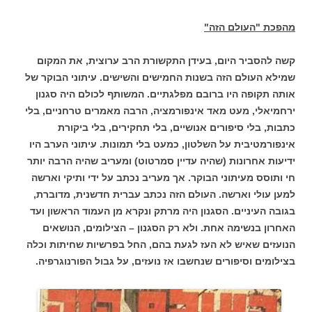
מהפכת "העולם הזה"
קשה להסביר היום, בעידן התקשורת הרב ערוצית, את המקום
שמילא העולם הזה בשנות החמישים והשישים. עיתוני הבוקר של
אותה תקופה היו ברובם מפלגתיים. המשותף לכולם היה סגנון
ירחמיאלי, מעט מאד אינפורמציה, הרבה מאמרים טרחניים, בלי
כתבות, בלי סיפורים אנושיים, בלי תחקירים, בלי ביקורת
אינפורמטיבית על השלטון, כמעט בלי תמונות. עיתוני הערב היו
ידיעות אחרונות (שהיה עדיין סמרטוט) ומעריב שהיה הרבה יותר
חי ותוסס מעיתוני הבוקר. אך מעריב נכתב על ידי ותיקי וארשה
למען עולי וארשה. העולם הזה נכתב עברית חדשנית, מדוברת,
בגובה העיניים. הסגנון היה מרתק ונקרא מן העמוד הראשון ועד
האחרון בנשימה אחת. ולא רק הסגנון – הצילומים, הנושאים
הנועזים שאיש לא העז לגעת בהם, החל בפרשיות שחיתות וכלה
בצילומים וסיפורים שנחשבו אז נועזים, על גבול הפורנוגרפיה.