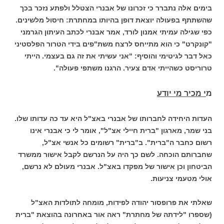
בימים אלה נתברר כי זכרונו של אבנרי הצטלל ולפתע נזכר בכך
שהשתתף בפעולה יוצאת דופן בהיותו במחתרת: חיסול מלשינים.
כפי שגילה עמיתי אמנון לורד, אמר אבנרי לכתב העיתון הגרמני
"קונקרט" כי הוא מתייחס לרצח משת"פים בידי הטרור הפלסטיני
כאל דבר לגיטימי והוסיף: "אני עשיתי את זה גם בעצמי. הייתי
טרוריסט כשהייתי אדם צעיר. הרגנו משתפי פעולה".
מ
י מכיר מי יודע
העדות היחידה לחברותו של אבנרי באצ"ל היא עד כה עדותו שלו.
בני שמר, מארגון "ברית חיילי אצ"ל", אומר לי כי אבנרי אינו
רשום כחבר ה"ברית". ב"ברית" רשומים כל אנשי אצ"ל,
שחברותם הוכחה. לשם כך היה על הנרשם לקבל אישור ממשרד
הביטחון וכן אישור של מפקדו באצ"ל. אבנרי מעולם לא נרשם,
אולי מטעמי צניעות.
שאלתי את פרופסור יהודה לפידות, מומחה לתולדות האצ"ל
(שספרו "לידתה של מחתרת" ראה אור באחרונה בהוצאת "ברית