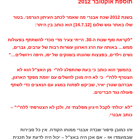
תוספת אוקטובר 2012
בשנת 2012 שכח אבנרי מה שאמר לכתב העיתון הגרמני. בטור
שלו באתר גוש שלום [14.7.12] הוא כותב בין היתר:
"לקראת סוף שנות ה-30. הייתי צעיר מדי מכדי להשתתף בפעולות
ממש… באותה עת הרג הארגון עשרות רבות של ערבים, גברים,
נשים וילדים, בפצצות שהונחו בשווקים של יפו, חיפה וירושלים…"
בהמשך הוא כותב כי בעת שהתפלג לח"י מן האצ"ל הוא לא
הצטרף ללח"י כי לא היה מוכן להשלים עם יוזמת מפקד הארגון,
אברהם שטרן יאיר, שביקש לפתוח במגע עם הנאצים כדי לשתף
פעולה נגד הבריטים.
"לא יכולתי לקבל היגיון מפלצתי זה, ולכן לא הצטרפתי ללח"י" –
כותב אבנרי.
זהו כמובן סיפור שבדה אבנרי ממוחו הקודח. אין כל סבירות
שבמעמדו אז – אם אכן היה באצ"ל – יכול היה לדעת על תכנית