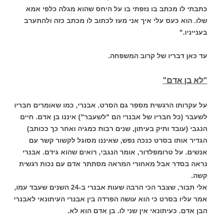
כתבתי לו מכתב בו נזפתי בו על היחס שהוא מגלה כלפי אמא
שלו. הוא כעס עלי איך אני מעז לכתוב לו מכתב כזה ולהתערב
בענייניו."
עד כאן דבריו של קרוב המשפחה.
"לא בן אדם"
על עקרותו הרגשית מספר גם הסרט. אבנרי, כמו שאומרים חבריו
לשעבר (כל חבריו של אבנרי הם "לשעבר") איננו בן אדם. חיים
הנגבי (עובד ותיק בעיתון, שנים רבות כמגיה ואחר כך ככותב)
הגדיר אותו בסרט כנכה נפש, שאיננו מסוגל לקשור קשר עם
אנשים. על טרומפלדור, אומר הנגבי, רואים שהוא גידם. אבנרי
נראה בסדר אבל מאחורי המראה מסתתר אדם עם נכות רגשית
קשה.
אלי תבור, שצבר הכי הרבה שעות אבנרי ב-24 השנים שעבד עמו,
אמר עליו בסרט כי הוא עושה הפרדה בין אבנרי העיתונאי לאבנרי
הבן אדם. כעיתונאי אין שני לו. בן אדם הוא לא.