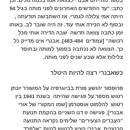
בספר מתייחס אבנרי לצוואת אמו
בכמה מלים. וכך
כתב: "עד החודשים האחרונים לפני מותה בגיל 94
היתה אמי צלולה לגמרי. אז השתבשה תודעתה ,
ובסוף לא הכירה אותי עוד. זה היה שובר לב. באותו
זמן כתבה צוואה חדשה שבה הדירה אותי מכל
רכושה" [עמודים 483-484]. אבנרי אינו מדייק כל
כך. הצוואה לא נכתבה בסמוך למותה ובחוסר
צלילות אלא שבע שנים לפני מותה.
כ
שאבנרי רצה להיות היטלר
פרופסור יהושע פורת בביוגרפיה על המשורר יונתן
רטוש מספר על פגישה שהיתה בשנת 1941 בין
רטוש להלמוט אוסטרמן [שמו המקורי של אורי
אבנרי]. פגישה זו דנו השניים בהקמת תנועת
"העברים הצעירים" שלימים נקראה התנועה
הכנענית. אבנרי הציע לרטוש להיות "אלפרד