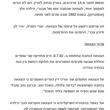
ואספו חומר מ-14 ארכיונים, בארץ ובחוץ לארץ. הם לא הגיעו
למסמך אחד, לצוואה שכתבה אמו של אבנרי, הילדה וולך
(אוסטרמן), בשנת 1982 שבע שנים לפני מותה.
זהו פרסום ראשון על קיומה של הצוואה. יוצרי הסרט, יאיר לב
ודורון צברי, החמיצו את ההזדמנות.
פרטי הצוואה
הצוואה נכתבה ונחתמה ב- 8.7.82. היא מחזיקה שני עמודים
וכוללת שבעה סעיפים המפרטים את חלוקת רכושה בין בנה
בנותיה ונכדיה.
על הצוואה חתומים שני עורכי דין כעדים האומרים כי הצוואה
נכתבה כשהמצווה "בדעה צלולה, בשכל טוב, וברצון טוב ומבלי
שום עונש וכפיה או השפעה בלתי הוגנת".
עוד נאמר בהצהרת הפרקליטים כי הצוואה הוקראה לגב' הילדה
וולך (אוסטרמן), תורגמה לשפה הגרמנית והוסברה לה.