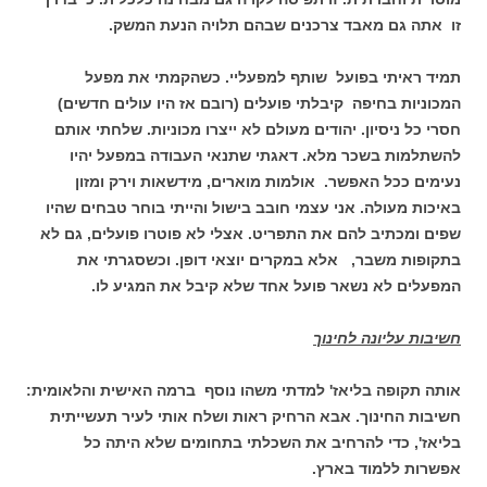
זו אתה גם מאבד צרכנים שבהם תלויה הנעת המשק.
תמיד ראיתי בפועל שותף למפעליי. כשהקמתי את מפעל
המכוניות בחיפה קיבלתי פועלים (רובם אז היו עולים חדשים)
חסרי כל ניסיון. יהודים מעולם לא ייצרו מכוניות. שלחתי אותם
להשתלמות בשכר מלא. דאגתי שתנאי העבודה במפעל יהיו
נעימים ככל האפשר. אולמות מוארים, מידשאות וירק ומזון
באיכות מעולה. אני עצמי חובב בישול והייתי בוחר טבחים שהיו
שפים ומכתיב להם את התפריט. אצלי לא פוטרו פועלים, גם לא
בתקופות משבר, אלא במקרים יוצאי דופן. וכשסגרתי את
המפעלים לא נשאר פועל אחד שלא קיבל את המגיע לו.
חשיבות עליונה לחינוך
אותה תקופה בליאז' למדתי משהו נוסף ברמה האישית והלאומית:
חשיבות החינוך. אבא הרחיק ראות ושלח אותי לעיר תעשייתית
בליאז', כדי להרחיב את השכלתי בתחומים שלא היתה כל
אפשרות ללמוד בארץ.