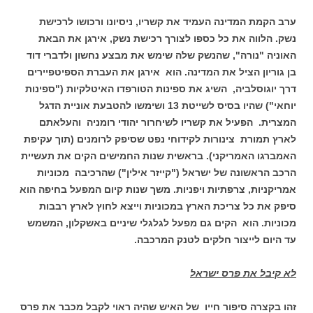
ערב הקמת המדינה העמיד את קשריו, ניסיונו ורכושו לרכישת
נשק. הלווה את כל כספו לצורך רכישת נשק, אירגן את הבאת
האוניה "נורה", שהנשק שלה שימש את מבצע נחשון ולדברי דוד
בן גוריון הציל את המדינה. הוא אירגן את העברת הספיטפיירים
דרך יוגוסלביה, השיג את ספינות הטורפדו האיטלקיות ("ספינות
יוחאי") שהיו בסיס לשייטת 13 ושימשו להטבעת אוניית הדגל
המצרית. הפעיל את קשריו לשיחרור יהודי רומניה והעלאתם
לארץ תמורת צינורות לקידוחי נפט שסיפק לרומנים (תוך עקיפת
האמברגו האמריקני). בראשית שנות החמישים הקים את תעשיית
הרכב הראשונה של ישראל ("קייזר אילין") שהרכיבה מכוניות
אמריקניות, צרפתיות ויפניות. משך שנות קיום המפעל בחיפה הוא
סיפק את כל צריכת הארץ במכוניות וייצא לחוץ לארץ רבבות
מכוניות. הוא הקים גם מפעל לגלגלי שיניים באשקלון, המשמש
עד היום לייצור חלקים לטנק המרכבה.
לא קיבל את פרס ישראל
זהו בקצרה סיפור חייו של האיש שהיה ראוי לקבל מכבר את פרס