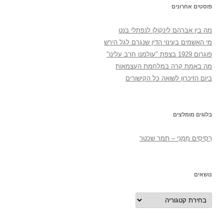
פוסטים אחרונים
מה בין אברהם לינקולן לנפתלי בנט
מי האשמים בעינוי הדין שנגרם לגל הירש
פוגרום 1929 בצפת "עולמנו חרב עלינו"
מה באמת קרה במלחמת העצמאות
ביום הזיכרון לשואה כל הקישורים
בלוגים מומלצים
רְסִיסִים מִמֶנִי – תמר שכטר
נושאים
נושאים