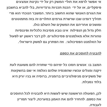
אי אפשר לרפא את חוליי המשק רק על ידי נקיטת אמצעים
פיסקליים, או על ידי הכנת תכניות גרנדיוזיות, בלי להביא בחשבון
את הגורם האנושי שהוא החשוב ביותר. המשבר הנוכחי הוא פרי
תהליך דומינו שבו שרשרת גורמים התלויים זה בזה מתמוטטים
ומושכים אחריהם את המשקים של העולם כולו.
חלק גדול מן הנפילות אינו נובע מסיבות כלכליות ופיננסיות
טהורות אלא מאלמנטים פסיכולוגיים. לכן דבר ראשון יש לפעול
על האלמנט הפסיכולוגי. וזה הפתרון גם למשק הישראלי.
להבטיח לחוסכים את כספם
המצב בו אנשים חסכו כל ימיהם כדי שתהיה להם משענת לעת
זיקנה ומגלים עכשיו שהפנסיה שלהם נעלמה אי שם בהשקעות
של משקיעים מניפולטיביים ברומניה, ברוסיה או בניו יורק היא
בלתי נסבלת.
לכן, הפעולה הראשונה שיש לעשות היא להבטיח לכל החוסכים
את כספם. להחזיר להם את האמון במערכת, ליצור תמריץ
לעבודה.