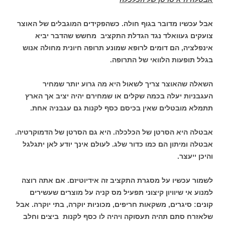
אבל עכשיו מדובר בגוף חולה. כשהפקידים המוגבלים של האוצר
צועקים געוואלד נגד הגדלת התקציב מחשש שהדבר יביא
אינפלציה, הם דומים לרופא שמונע תרופה חיונית מחולה אנוש
בגלל תופעות הלוואי של התרופה.
השאלה שהאוצר צריך לשאול היא מה גרוע יותר שמחיר
העגבניות יעלה בכמה שקלים או שמחירם יהיה יציב אך הארץ
תתמלא מובטלים שאין בכיסם כסף לקנות גם עגבניה אחת.
אבטלה היא הסרטן של הכלכלה. היא גם הסרטן של הדמוקרטיה.
אבטלה ומיתון הם כמו כדור שלג. לעולם אינך יודע לאן יתגלגל
והיכן ייעצר.
לשמור עכשיו על מסגרת התקציב זה אידיוטיזם. אם אתה רוצה
למנוע אי שיוויון קיצוני תפעיל מס קניה על מוצרים שעשירים
קונים: סיגרים, משקאות חריפים, מכוניות יוקרה, בתי יוקרה. אבל
שלאזרח סתם תהיה תעסוקה ויהיה לו כסף לקנות ביצים וחלב