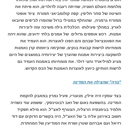
מלחמת העולם השניה, שהיתה רעבה לדולרים, הוא פיתח את
השיטה של סחר חליפין. קפה קולומביאני תמורת ציוד אופטי
ממזרח גרמניה, שהוחלף במטילי ברזל שהומרו לג'יפים שיובאו
לארץ. במהלך פעילותו הכלכלית גילה משיכה עזה ליצירות
אמנות, רכש אוספים גדולים של אמנים בלתי ידועים, שהוא זיהה
את הפוטנציאל שבהם והם הפכו לאוצרות. הוא העמיד את
מומחיותו לרשות קבוצת בנקים, שהקימה ביוזמתו קרן נאמנות
להשקעה ביצירות אמנות שהערך של יצירותיה במושגים של היום
מגיע למיליארד וחצי דולר. את מומחיותו באמנות העמיד גם
לרשות הוותיקן כיועץ לאוצרות האמנות של הכס הקדוש.
"נורה" שהצילה את המדינה
בצד עסקיו היה אילין, מנעוריו, פעיל נמרץ במאבק להקמת
המדינה. בהשפעת נאום של זאב ז'בוטינסקי, ששמע עוד כשהיה
תלמיד בגימנסיה הרצליה, הצטרף לאצ"ל. הוא מילא תפקיד
חשוב באירגון עליה ב' של האצ"ל, היה בקשרים הדוקים עם דוד
רזיאל ועם אברהם שטרן ושרת את המודיעין של המחתרת.