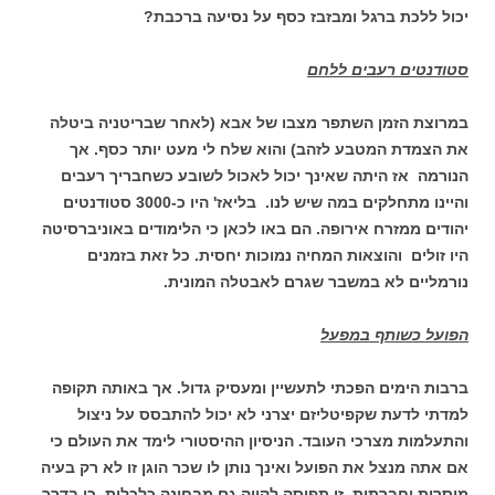
יכול ללכת ברגל ומבזבז כסף על נסיעה ברכבת?
סטודנטים רעבים ללחם
במרוצת הזמן השתפר מצבו של אבא (לאחר שבריטניה ביטלה
את הצמדת המטבע לזהב) והוא שלח לי מעט יותר כסף. אך
הנורמה אז היתה שאינך יכול לאכול לשובע כשחבריך רעבים
והיינו מתחלקים במה שיש לנו. בליאז' היו כ-3000 סטודנטים
יהודים ממזרח אירופה. הם באו לכאן כי הלימודים באוניברסיטה
היו זולים והוצאות המחיה נמוכות יחסית. כל זאת בזמנים
נורמליים לא במשבר שגרם לאבטלה המונית.
הפועל כשותף במפעל
ברבות הימים הפכתי לתעשיין ומעסיק גדול. אך באותה תקופה
למדתי לדעת שקפיטליזם יצרני לא יכול להתבסס על ניצול
והתעלמות מצרכי העובד. הניסיון ההיסטורי לימד את העולם כי
אם אתה מנצל את הפועל ואינך נותן לו שכר הוגן זו לא רק בעיה
מוסרית וחברתית. זו תפיסה לקויה גם מבחינה כלכלית. כי בדרך