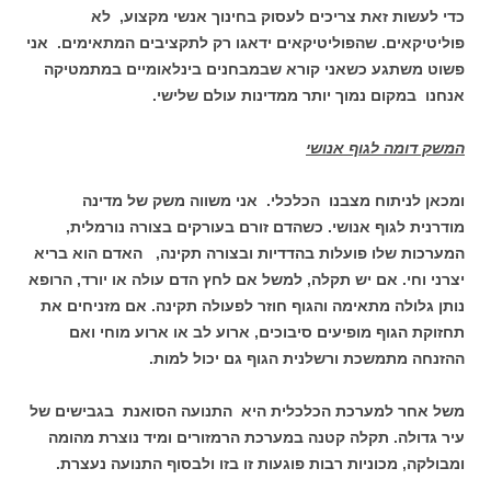
כדי לעשות זאת צריכים לעסוק בחינוך אנשי מקצוע, לא
פוליטיקאים. שהפוליטיקאים ידאגו רק לתקציבים המתאימים. אני
פשוט משתגע כשאני קורא שבמבחנים בינלאומיים במתמטיקה
אנחנו במקום נמוך יותר ממדינות עולם שלישי.
המשק דומה לגוף אנושי
ומכאן לניתוח מצבנו הכלכלי. אני משווה משק של מדינה
מודרנית לגוף אנושי. כשהדם זורם בעורקים בצורה נורמלית,
המערכות שלו פועלות בהדדיות ובצורה תקינה, האדם הוא בריא
יצרני וחי. אם יש תקלה, למשל אם לחץ הדם עולה או יורד, הרופא
נותן גלולה מתאימה והגוף חוזר לפעולה תקינה. אם מזניחים את
תחזוקת הגוף מופיעים סיבוכים, ארוע לב או ארוע מוחי ואם
ההזנחה מתמשכת ורשלנית הגוף גם יכול למות.
משל אחר למערכת הכלכלית היא התנועה הסואנת בגבישים של
עיר גדולה. תקלה קטנה במערכת הרמזורים ומיד נוצרת מהומה
ומבולקה, מכוניות רבות פוגעות זו בזו ולבסוף התנועה נעצרת.