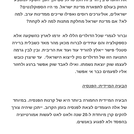
החזק בעולם לתפארת מדינת ישראל. מי היו הספוקלנטים?
ישראלים, אוליגרכים רוסים ואפילו שייכים ממדינות ערב. למה
לא? אם מדינת ישראל מחלקת מתנות למה לא לקחת?
וברור לגמרי שכל הדולרים הללו לא זרמו לארץ כהשקעה אלא
כספקולציה והם עתידים לברוח מכאן מהר מאד כשבלית ברירה
סטנלי פישר ייאלץ להוריד עוד ועוד את הריבית. ובין לבין גרמה
התנועה הזו של הדולרים נזק לייצוא הישראלי. עד שיצרן כובש
לעצמו שוק יוצאת נשמתו. ואילו לאבד שוק אפשר ברגע ולחזור
אליו לפעמים כבר אי אפשר.
הבעיה המיידית: הפנסיה
הבעיה המיידית החמורה ביותר היא של קרנות הפנסיה. במיוחד
של אלה העומדים לצאת לפנסיה בזמן הקרוב. ייתכן שיהיה צורך
להקים קרן מיוחדת ל-20 שנה ולאט לאט לעשות אמורטיזציה
בהפסד ולא לפגוע באנשים.