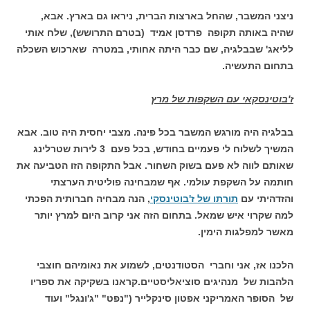
ניצני המשבר, שהחל בארצות הברית, ניראו גם בארץ. אבא,
שהיה באותה תקופה פרדסן אמיד (בטרם התרושש), שלח אותי
לליאג' שבבלגיה, שם כבר היתה אחותי, במטרה שארכוש השכלה
בתחום התעשיה.
ז'בוטינסקאי עם השקפות של מרץ
בבלגיה היה מורגש המשבר בכל פינה. מצבי יחסית היה טוב. אבא
המשיך לשלוח לי פעמיים בחודש, בכל פעם 3 לירות שטרלינג
שאותם לווה לא פעם בשוק השחור. אבל התקופה הזו הטביעה את
חותמה על השקפת עולמי. אף שמבחינה פוליטית הערצתי
והזדהיתי עם
תורתו של ז'בוטינסקי
, הנה מבחיה חברותית הפכתי
למה שקרוי איש שמאל. בתחום הזה אני קרוב היום למרץ יותר
מאשר למפלגות הימין.
הלכנו אז, אני וחברי הסטודנטים, לשמוע את נאומיהם חוצבי
הלהבות של מנהיגים סוציאליסטיים.קראנו בשקיקה את ספריו
של הסופר האמריקני אפטון סינקלייר ("נפט" "ג'ונגל" ועוד