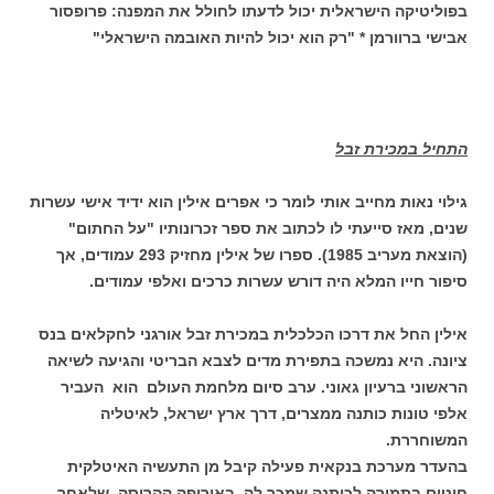
בפוליטיקה הישראלית יכול לדעתו לחולל את המפנה: פרופסור
אבישי ברוורמן * "רק הוא יכול להיות האובמה הישראלי"
התחיל במכירת זבל
גילוי נאות מחייב אותי לומר כי אפרים אילין הוא ידיד אישי עשרות
שנים, מאז סייעתי לו לכתוב את ספר זכרונותיו "על החתום"
(הוצאת מעריב 1985). ספרו של אילין מחזיק 293 עמודים, אך
סיפור חייו המלא היה דורש עשרות כרכים ואלפי עמודים.
אילין החל את דרכו הכלכלית במכירת זבל אורגני לחקלאים בנס
ציונה. היא נמשכה בתפירת מדים לצבא הבריטי והגיעה לשיאה
הראשוני ברעיון גאוני. ערב סיום מלחמת העולם הוא העביר
אלפי טונות כותנה ממצרים, דרך ארץ ישראל, לאיטליה
המשוחררת.
בהעדר מערכת בנקאית פעילה קיבל מן התעשיה האיטלקית
חוטים בתמורה לכותנה שמכר לה. באירופה ההרוסה, שלאחר