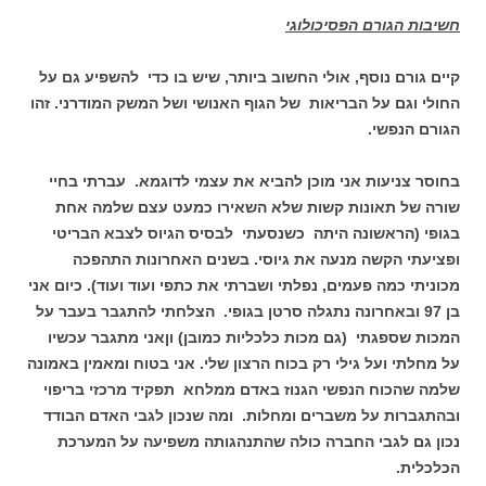
חשיבות הגורם הפסיכולוגי
קיים גורם נוסף, אולי החשוב ביותר, שיש בו כדי להשפיע גם על
החולי וגם על הבריאות של הגוף האנושי ושל המשק המודרני. זהו
הגורם הנפשי.
בחוסר צניעות אני מוכן להביא את עצמי לדוגמא. עברתי בחיי
שורה של תאונות קשות שלא השאירו כמעט עצם שלמה אחת
בגופי (הראשונה היתה כשנסעתי לבסיס הגיוס לצבא הבריטי
ופציעתי הקשה מנעה את גיוסי. בשנים האחרונות התהפכה
מכוניתי כמה פעמים, נפלתי ושברתי את כתפי ועוד ועוד). כיום אני
בן 97 ובאחרונה נתגלה סרטן בגופי. הצלחתי להתגבר בעבר על
המכות שספגתי (גם מכות כלכליות כמובן) וןאני מתגבר עכשיו
על מחלתי ועל גילי רק בכוח הרצון שלי. אני בטוח ומאמין באמונה
שלמה שהכוח הנפשי הגנוז באדם ממלחא תפקיד מרכזי בריפוי
ובהתגברות על משברים ומחלות. ומה שנכון לגבי האדם הבודד
נכון גם לגבי החברה כולה שהתנהגותה משפיעה על המערכת
הכלכלית.