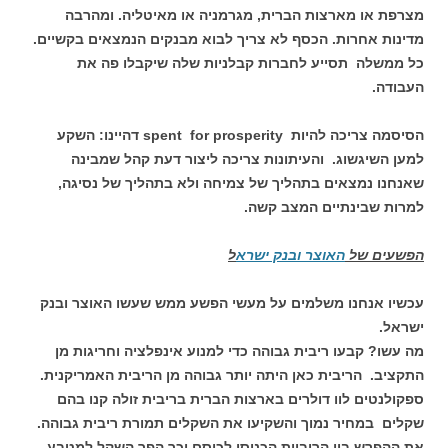
מצרפת או מארצות הברית, מגרמניה או מאיטליה. ומהרבה
מדינות אחרות. הכסף לא צריך לבוא מבנקים הנמצאים בקשיים.
כל ממשלה תסייע לחברות קבלניות שלה שיקבלו פה את
העבודה.
הסיסמה צריכה להיות spent for prosperity דהיינו: השקע
למען השיגשוג. והעיתונות צריכה ליצור דעת קהל שמבינה
שאנחנו נמצאים בתהליך של צמיחה ולא בתהליך של נסיגה,
למרות שבינתיים המצב קשה.
הפשעים של
האוצר ובנק ישרא
ל
עכשיו אנחנו משלמים על מעשי הפשע ממש שעשו האוצר ובנק
ישראל.
מה עשו? קבעו ריבית גבוהה כדי למנוע אינפלציה וחריגות מן
התקציב. הריבית כאן היתה יותר גבוהה מן הריבית האמריקנית.
ספקולנטים לוו דולרים בארצות הברית בריבית זולה קנו בהם
שקלים במחיר נמוך והשקיעו את השקלים תמורת ריבית גבוהה.
את ההפרש בין הריביות הכניסו לכיסם וכך הפך השקל למטבע