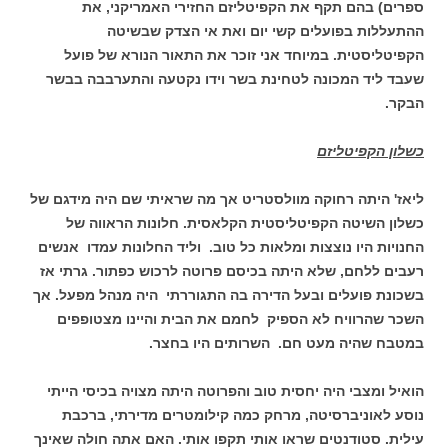
ספרים) בהם תקף את הקפיטליזם החזירי האמריקני, את
ההתעללות בפועלים קשי יום ואת אי הצדק שבשיטה
הקפיטליסטית. במיוחד אני זוכר את התאור הנורא של פועל
שעבד ליד המכונה לטחינת בשר וידו נקטעה והתערבבה בבשר
הבקר.
כשלון הקפיטליזם
ליאז' היתה רחוקה מוולסטריט אך מה שראיתי שם היה מידגם של
כשלון השיטה הקפיטליסטית הקלאסית. חלונות הראווה של
החנויות היו נוצצות ומלאות כל טוב. וליד החלונות עמדו אנשים
רעבים ללחם, שלא היתה בכיסם פרוטה לרכוש כפתור. גרתי אז
בשכונת פועלים ובעל הדירה בה התגוררתי היה מנהל מפעל. אך
השכר שהרוויח לא הספיק לחמם את הבית והיינו מצטופפים
במטבח שהיה מעט חם. השרותים היו בחצר.
הואיל ומצבי היה יחסית טוב והפרוטה היתה מצויה בכיסי הייתי
נוסע לאוניברסיטה, מרחק כמה קילומטרים מדירתי, ברכבת
עילית. סטודנטים שראו אותי תקפו אותי. האם אתה חולה שאינך