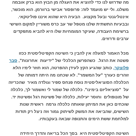
מה שדרוש לנו כדי להוציא את העגלה מן הבוץ הוא ברק אובמה
משלנו. ולי יש מועמד לזה: פרופסור אבישי ברוורמן. הוא מוכשר,
אינטליגנטי ובעל מקצוע. הבעיה היא שהוא איננו פוליטקאי.
ובבעיות התשתית שלנו מטפל שר עב כרס משוריין למקום השישי
ברשימת העבודה, שעיקר המומחיות שלו היא להביא מתפקדים
ערבים ודרוזים.
מכל האמור למעלה אין להבין כי השיטה הקפיטליסטית ככזו
פשטה את הרגל. כשהפרשן הכלכלי של "ידיעות אחרונות",
סבר
פלוצקר,
כותב שהגיע הקץ לעידן ההפרטה, הוא חוזר לימיו הלא
זוהרים כעורך "על המשמר". לא שכחנו מה היתה דמותה של
הכלכלה הסוציאליסטית נוסח פנחס ספיר וגולדה מאיר שהכריזה
על "סוציאליזם בימינו". כלכלה של שמור לי ואשמור לך, כלכלה
של מונופולים וחוסר יעילות, כלכלה של פשיטת רגל ופשיטת יד.
שוכחים כאן את המיתון שאותה כלכלה גרמה ראשית שנות
השישים, שהביאה את המשק לשיתוק גמור וזה ניצל רק תודות
למלחמת ששת הימים והתנופה שבאה בעקבותיו.
השיטה הקפיטליסטית היא בסך הכל בריאה והדרך היחידה