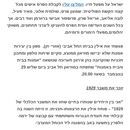
ישראל על מפעל חייו.
המליצו עליו
לקבלת הפרס אישים מכל
קצווי הקשת הפוליטית: שמעון פרס, שולמית אלוני, מאיר פעיל,
לובה אליאב, אריאל שרון, פרופסור אבישי ברוורמן ועוד רבים. אך
בכל השנים העדיפה ועדת הפרס להעניקו ליצרני תחתונים, משווקי
יהלומים,מפעלי הימורים ודומיהם.
פגשתי את אילין בביתו התל אביבי (אזורי חן), ספון בין יצירות
אמנות שלא יביישו מוזיאון ממוצע, מקיים שיחות טלפון ומתכנן
תכניות שהקרובה בהן אירגון תערוכה שנושאה "אמנות בבית
והבית באמנות" שתפתח במוזיאון תל אביב ביום שליש 25
בנובמבר בשעה 20.00.
זוכר את משבר 1929
"אני בין היחידים שנותרו בחיים שחוו את המשבר הכלכלי של
1929" – פותח אילין את הרצאותו-תכניתו. זו היתה השנה בה
קיבלתי את תעודת הבגרות והשתתפתי עם קבוצה של ירמה
הלפרין בתשעה באב בהפגנה ליד הכותל המערבי.