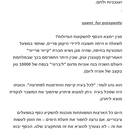
ועגבניות ולחם.
spent for prosperity
מנין יימצא הכסף להשקעות הגדולות?
לשאלה זו היתה תשובה לידידי היקמן פרייס, שותפי במפעל
המכוניןת בחיפה, שהיה סגן נשיא חברת "קייזר פרייזר"
האמריקנית (קונצרן ענק, שבין היתר התפרסם בכך שבמלחמת
העולם השניה בנה אוניות מדגם "ליברטי" בנפח של 10000 טון
בקצב של אוניה ליום).
הוא נהג לומר: "לכל בעיה קיימת ההזדמנות לפתרונה". וכוונתו
היה שמכל בעיה ניתן למצוא פיתרון שיהפוך את המשבר לנקודת
מוצא ליתרון.
היום כל הארצות המפותחות מוכנות להשקיע כסף במפעלים
ציבוריים. אם נרצה לחפור את תעלת הימים – וזה הזמן לעשות
את זה – לא נצטרך להוציא את זה מהתקציב שלנו. הכסף יבוא