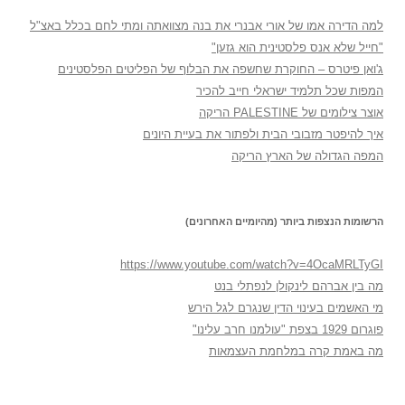
למה הדירה אמו של אורי אבנרי את בנה מצוואתה ומתי לחם בכלל באצ"ל
"חייל שלא אנס פלסטינית הוא גזען"
ג'ואן פיטרס – החוקרת שחשפה את הבלוף של הפליטים הפלסטינים
המפות שכל תלמיד ישראלי חייב להכיר
אוצר צילומים של PALESTINE הריקה
איך להיפטר מזבובי הבית ולפתור את בעיית היונים
המפה הגדולה של הארץ הריקה
הרשומות הנצפות ביותר (מהיומיים האחרונים)
https://www.youtube.com/watch?v=4OcaMRLTyGI
מה בין אברהם לינקולן לנפתלי בנט
מי האשמים בעינוי הדין שנגרם לגל הירש
פוגרום 1929 בצפת "עולמנו חרב עלינו"
מה באמת קרה במלחמת העצמאות