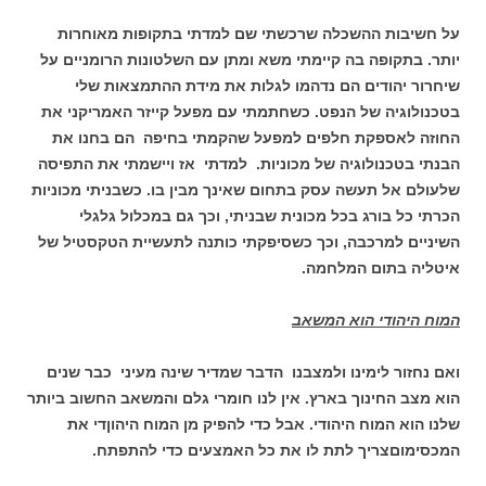
על חשיבות ההשכלה שרכשתי שם למדתי בתקופות מאוחרות
יותר. בתקופה בה קיימתי משא ומתן עם השלטונות הרומניים על
שיחרור יהודים הם נדהמו לגלות את מידת ההתמצאות שלי
בטכנולוגיה של הנפט. כשחתמתי עם מפעל קייזר האמריקני את
החוזה לאספקת חלפים למפעל שהקמתי בחיפה הם בחנו את
הבנתי בטכנולוגיה של מכוניות. למדתי אז ויישמתי את התפיסה
שלעולם אל תעשה עסק בתחום שאינך מבין בו. כשבניתי מכוניות
הכרתי כל בורג בכל מכונית שבניתי, וכך גם במכלול גלגלי
השיניים למרכבה, וכך כשסיפקתי כותנה לתעשיית הטקסטיל של
איטליה בתום המלחמה.
המוח היהודי הוא המשאב
ואם נחזור לימינו ולמצבנו הדבר שמדיר שינה מעיני כבר שנים
הוא מצב החינוך בארץ. אין לנו חומרי גלם והמשאב החשוב ביותר
שלנו הוא המוח היהודי. אבל כדי להפיק מן המוח היהוןדי את
המכסימוםצריך לתת לו את כל האמצעים כדי להתפתח.