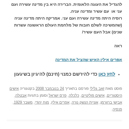
להגדיל את העוגה הלאומית. הברירה היא בין מדינה עשירה ועם
עני או עם עשיר ומדינה עניה.
רוסיה היתה מדינה עשירה ועם עני. אמריקה היתה מדינה עניה
(שהמשיכה לשלם חובות של מלחמת העולם הראשונה עשרות
שנים) אבל העם עשיר/
ראה
אפרים אילין האיש שהציל את המדינה
לחץ כאן
כדי להירשם כ
מנוי (חינם) להיגיון בשיגעון
פוסט
מאת
זאב גלילי
פורסם בתאריך
24 בנובמבר 2008
בקטגוריה
אישים
היסטוריים
,
אישים פוליטיים
,
כלכלה
,
פרס ישראל
וסומן בתגיות
אבטלה
,
אבישי ברוורמן
,
אוניית הנשק נורה
,
אפרים אילין
,
מוח יהודי
,
משבר 1929
,
פנסיה
.