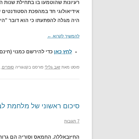
היה מגלה להפתעתו כי הוא דובר "הי
להמשיך לקרוא
←
לחץ כאן
כדי להירשם כ
מנוי (חינם)
פוסט
מאת
זאב גלילי
פורסם בקטגוריה
סופרים
,
סיכום ראשוני של מלחמת לבנ
7 תגובות
החיזבאללה, החמאס וסוריה הם גרורו