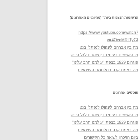
הרשומות הנצפות ביותר (מהיומיים האחרונים)
https://www.youtube.com/watch?
v=4OcaMRLTyGI
מה בין אברהם לינקולן לנפתלי בנט
מי האשמים בעינוי הדין שנגרם לגל הירש
פוגרום 1929 בצפת "עולמנו חרב עלינו"
מה באמת קרה במלחמת העצמאות
פוסטים אחרונים
מה בין אברהם לינקולן לנפתלי בנט
מי האשמים בעינוי הדין שנגרם לגל הירש
פוגרום 1929 בצפת "עולמנו חרב עלינו"
מה באמת קרה במלחמת העצמאות
ביום הזיכרון לשואה כל הקישורים