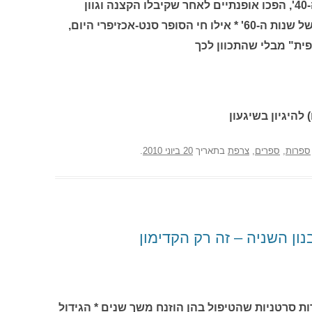
רעיונות שהוטמעו בו בתחילת שנות ה-40', הפכו אופנתיים לאחר שקיבלו הקצנה וגוון
אידיאולוגי חד במהפכת הסטודנטים של שנות ה-60' * אילו חי הסופר סנט-אכזיפרי היום,
פית" מבלי שהתכוון לכך
 להיגיון בשיגעון
ספרות
,
ספרים
,
צרפת
בתאריך
20 ביוני 2010
.
ון השניה – זה רק הקדימון
ת סרטניות שהטיפול בהן הוזנח משך שנים * הגידול