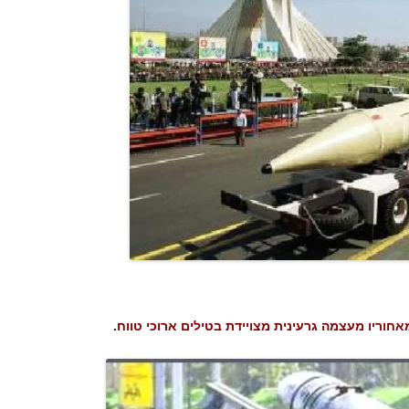
חוריו מעצמה גרעינית מצויידת בטילים ארוכי טווח.