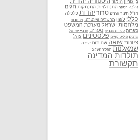
היסטוריה יהודית
בן גוריון
הומור
חגים
התנתקות
התנחלויות
הלכה
הספר
יהדות
טרור
חז"ל
כלכלה
חינוך
חרדים
כללי
לשון
מחשבים ואינטרנט
מחתרות
מלחמות ישראל
מערכת המשפט
ספרים
ספרות
ערביי ישראל
ספרות עברית
פלסטינים
צהל
פוליטיקאים
ערבים
שואה
ציונות
שחיתות
שירה
שמאלנות
תהליך השלום
תולדות המדינה
תקשורת