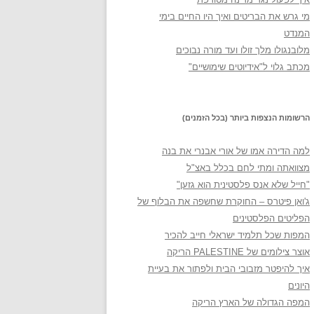
מי גרש את הבריטים ואיך היו החיים בימי
המנדט
מלובנגולו מלך זולו ועד מורה נבוכים
מכתב גלוי ל"אידיוטים שימושיים"
הרשומות הנצפות ביותר (בכל הזמנים)
למה הדירה אמו של אורי אבנרי את בנה
מצוואתה ומתי לחם בכלל באצ"ל
"חייל שלא אנס פלסטינית הוא גזען"
ג'ואן פיטרס – החוקרת שחשפה את הבלוף של
הפליטים הפלסטינים
המפות שכל תלמיד ישראלי חייב להכיר
אוצר צילומים של PALESTINE הריקה
איך להיפטר מזבובי הבית ולפתור את בעיית
היונים
המפה הגדולה של הארץ הריקה