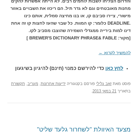
והדרום הצליחו לשבות לוחמים רבים. לא הייתה אפשרות להקים
מחנות מאובטחים וגם לא גדר תיל. הם ריכזו את השבויים באזור
מישורי, ציירו סביבם קו, או בנו מחיצה סמלית, אותם כינו
.DEADLINE כלומר: קו המוות. כל שבוי שהעז לחצות קו זה אחת
דינו למות בירייה ממגדלי השמירה שהוצבו מסביב לקו.
[מקור: BREWER'S DICTIONARY PHRASE& FABLE ]
להמשיך לקרוא
←
לחץ כאן
כדי להירשם כ
מנוי (חינם) להיגיון בשיגעון
פוסט
מאת
זאב גלילי
פורסם בקטגוריה
ידיעות אחרונות
,
מעריב
,
תקשורת
בתאריך
21 במאי 2013
.
מצעד האיוולת "לשחרור גלעד שליט"