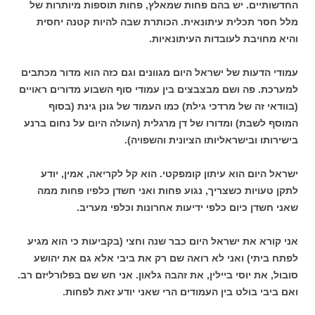
החדשותיים. יש בהם פחות שמאלץ, פחות תוספות מיותרות של
מלל חסר תכלית עיתונאית. הכותרת שבה להיות קטנה יחסית
והיא מחויבת לעובדות העיתונאיות.
עמודי הדעות של ישראל היום מגוונים וגם כזה הוא מדור מכתבים
למערכת. פה ושם מבצבצים בין עמודי סוף השבוע מדורים ראויים
(בוודאי זה של מרדכי גילת) כמו העמוד של גונן גינת (בסוף
המוסף לשבת) ומדורו של דן מרגלית (העולה היום על נחום ברנע
בישירותו ובישראליותו הציונית והשפויה).
ישראל היום הוא עיתון קומפקטי. הוא קל לקריאה, אמין, יודע
לתקן טעויות כשצריך, נגוע פחות ואני חשדן כלפיו פחות ממה
שאני חשדן כיום כלפי ידיעות אחרונות וכלפי מעריב.
אני קורא את ישראל היום כבר שנה וחצי (בקביעות כי הוא מגיע
לפתח ביתי) ואני לא רואה שם רק את ביבי אלא גם את יהושע
סובול, את יוסי ביילין, את זהבה גלאון. אני חש שם בפלורליזם רב.
ואם ביבי בולט בין העמודים הרי שאני יודע זאת לפחות.