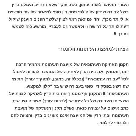
העורך המיועד לאותו עיתון, בשבועה, "שלא נתחייב מעולם בדין
בשל עבירה שנדון עליה לפי פסק דין סופי למאסר שלושה חודשים
או ליותר מכן". יחד עם זאת ראוי לציין שלשר הפנים הוענק שיקול
דעת לוותר על דרישה זו ולאפשר גם לעבריין מורשע כזה לשמש
כעורך.5
הציות למועצת העיתונות וולונטרי
תקנון האתיקה העיתונאית של מועצת העיתונות מחמיר הרבה
יותר, ומסמיך את בית הדין לאתיקה של המועצה להורות לפסול
לכל "עבודה עיתונאית" (ובכלל זה, כמובן, לתפקיד עורך) את מי
שהורשע בפסק דין סופי בעבירה שיש בה "קלון למקצוע
העיתונאות".6 התקנון אף מסמיך את בית הדין לאתיקה לצוות על
השעייתו מעבודה של כל עיתונאי (לרבות עורך) אשר הוגש נגדו
כתב אישום על עבירה כזאת. ואולם תקנון האתיקה של מועצת
העיתונות ובתי הדין של המועצה אינם מעוגנים בדין, והציות להם
וולונטרי לחלוטין.