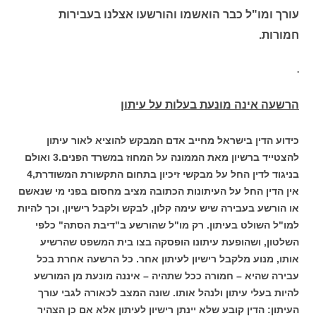
עורך ומו"ל כבר הואשמו והורשעו אצלנו בעבירות
חמורות.
.
הרשעה אינה מונעת בעלות על עיתון
כידוע הדין בישראל מחייב אדם המבקש להוציא לאור עיתון
להצטייד ברשיון מאת הממונה על המחוז במשרד הפנים.3 ואולם
בניגוד לדין החל על מבקשי זיכיון בתחום התקשורת המשודרת,4
אין הדין החל על העיתונות הכתובה מציב מחסום בפני מי שנאשם
או הורשע בעבירה שיש עימה קלון, לבקש ולקבל רישיון, וכך להיות
למו"ל השולט בעיתון. רק מו"ל שהורשע ב"דיבת הסתה" כלפי
השלטון, ושהופעת עיתונו הופסקה בצו בית המשפט שהרשיע
אותו, מנוע מלקבל רישיון לעיתון אחר. כל הרשעה אחרת בכל
עבירה שהיא – חמורה ככל שתהיה – איננה מונעת מן המורשע
להיות בעלי עיתון ולנהל אותו. שונה המצב לכאורה לגבי עורך
העיתון: הדין קובע שלא יינתן רישיון לעיתון אלא אם כן הצהיר