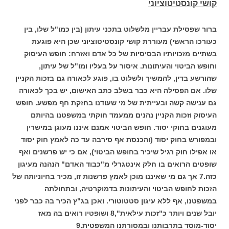
קושי קונסטיטוציוני
ברור שפסילת עבריין מלשלוט בתכני עיתון (בין כמו"ל שלו, בין
כעורכו הראשי) מעוררת קושי קונסטיטוציוני שכן היא פוגעת
בשתיים מזכויותיו הבסיסיות של כל אדם ואזרח: חופש העיסוק
וחופש הביטוי והעיתונות. איסור על בעליו ומו"ל של עיתון,
שהורשע בדין, להמשיך ולשלוט בו, פוגע לכאורה גם בזכות הקניין
שלו. אם הפסילה היא כבר בשלב כתב האישום, יש בכך לכאורה
גם ענישה קשה ובעייתית של מי שעודנו בחזקת חף מפשע. חופש
העיסוק וזכות הקניין נהנים ממעמד חוקתי במשפטנו בהיותם
מעוגנים בחוקי יסוד. חופש הביטוי אמנם איננו מעוגן במישרין
ובמפורש בחוק יסוד (והכנסת אף סירבה עד כה לאמץ חוק יסוד
או אפילו חוק רגיל שיכיר בחופש הביטוי), אם כי יש פרשנים ואף
שופטים הרואים בו חלק אינטגרלי מ"כבוד האדם" הנהנה מעיגון
כזה.7 אך גם מי שאיננו מוכן לאמץ פרשנות זו, מכיר בחיוניותה של
הזכות לחופש הביטוי והעיתונות בדמוקרטיה, ובתחולתה
במשפטנו, אף ללא עיגון סטטוטורי. ואכן בג"ץ הכיר בה כבר לפני
יובל שנים ויותר כ"זכות עילאית",8 ושופטיו רואים בה מאז
יסוד-מוסד בתרבותנו ובמסורתנו המשפטית.9