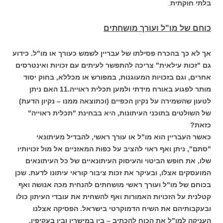
בלתי חוקתית
.
כוחם של מו"ל ועורך מושחתים
אך לא כך בהכרח פסילתו של עבריין לשמש כעורך או מו"ל. כידוע
גם "זכות עילאית" צריכה להתפשר לעיתים עם זכויות ואינטרסים
אחרים, וגם בזכויות המעוגנות, במפורש או מכללא, בחוק יסוד
מותר לפגוע באורח מידתי ולמען תכלית ראוייה.11 האם ניתן
לטעון שהשמירה על נקיון הכפיים (וכתוצאה ממנו – נקיון הדעת)
של השולטים בתוכני העיתונות, היא בבחינת "תכלית ראוייה"
כזאת?
כאשר העבריין הוא מו"ל או עורך ראשי, להבדיל מעיתונאי
"סתם", ניתן ואף ראוי להציב על כפות המאזניים אל מול זכויותיו
שלו, את חופש הביטוי והעיסוק העיתונאיים של כל העיתונאים
המועסקים אצלו, ובעיקר את זכות ציבור קוראי עיתונו לדעת. שכן
בכוחם של מו"ל ועורך ראשי מושחתים להנחית מכה אנושה ואף
קטלנית על הזכויות האמורות ואף להשחית את עובדי העיתון כולו
ובעקבותיהם את השיח הדמוקרטי בישראל. הפסיקה אצלנו
העניקה למו"ל את הכוח להכתיב – בין במישרין ובין בעקיפין,