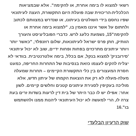
רשאי למצוא לו בימה אחרת, או להקימה". אלא שבמציאות
הכלכלית-הריכוזית שבה פועלת היום התקשורת, העצה לעיתונאי
שפיו נחסם בידי השולטים בעיתונו, או שנדרש במצוותם לכתוב
ולחתום על אשר איננו מאמין בו, "למצוא בימה אחרת או
להקימה"15, נשמעת כלעג לרש. כדברי הפובליציסט והעורך
הוותיק, חתן פרס ישראל לעיתונאות, שלום רוזנפלד, "כאשר יותר
ויותר עיתונים מתרכזים בפחות ופחות ידיים, שוב לא יכול עיתונאי
'סירובניק' למצוא בנקל, אם בכלל, בימה אלטרנטיבית. בוודאי לא
יצליח להקים לעצמו כזאת בנסיבות של התחרות החריפה, כמעט
חסרת המעצורים בין כלי התקשורת הקיימים – תחרות שמעלה
מעלה-מעלה לא רק את הוצאות הקמתו של עיתון חדש, אלא
מוליכה בעקיפין לסגירת עיתונים קטנים וחלשים קיימים. לשון
אחר: אפילו יש לו כבר היתר של בית דין לרעות בשדות זרים בעת
צרה לו, הרי למעשה לא יכול העיתונאי ליהנות ממנו ולהשתמש
בו".16
שוק הרעיון הבלעדי