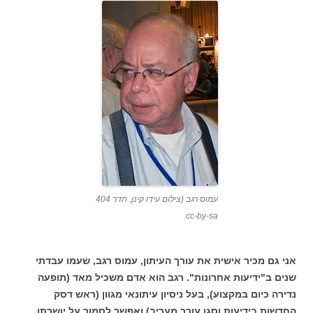
עמוס רגב (צילום עידו קינן, חדר 404
cc-by-sa
אני גם מכיר אישית את עורך העיתון, עמוס רגב, שעמו עבדתי
שנים ב"ידיעות אחרונות". רגב הוא אדם משכיל מאד (תופעה
נדירה כיום במקצוע), בעל ניסיון עיתונאי מגוון (ראש דסק
החדשות בידיעות וסגן עורך מעריב) ואפשר לסמוך על יושרתו.