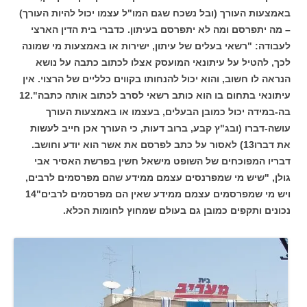
באמצעות העורך (ובל נשכח שגם המו"ל עצמו יכול להיות העורך)
– מה יתפרסם ומה לא יתפרסם בעיתון. כדברי בית הדין הארצי
לעבודה: "רשאי בעלים של עיתון, ישירות או באמצעות מי שמונה
לכך, להטיל על עיתונאי המועסק אצלו לכתוב כתבה על נושא
הנראה לו חשוב, והוא יכול להנחותו בקווים כלליים של הרצוי. אין
עיתונאי בתחום בו הוא כותב רשאי לסרב לכתוב אותה כתבה".12
בה-במידה יכול כמובן הבעלים, בעצמו או באמצעות העורך
עושה-דברו (ובג"ץ קבע, ברוב דעות, כי העורך אכן חייב לעשות
את דברו13) לאסור על כתב לפרסם את אשר הוא יודע וחושב.
דבריו המפוכחים של השופט מישאל חשין בפרשת האסיר אבי
גולן, "שיש מי שמפרנסים עצמם ממידע שהם מפרסמים לרבים,
ויש מי שמפרסמים עצמם ממידע שאין הם מפרסמים לרבים"14
נכונים ותקפים כמובן גם בעולם שמחוץ לחומות הכלא.