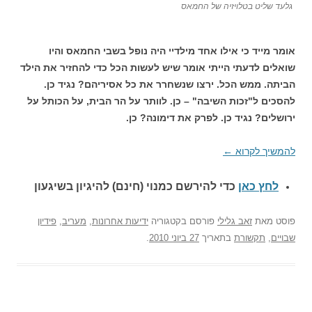
גלעד שליט בטלויזיה של החמאס
אומר מייד כי אילו אחד מילדיי היה נופל בשבי החמאס והיו
שואלים לדעתי הייתי אומר שיש לעשות הכל כדי להחזיר את הילד
הביתה. ממש הכל. ירצו שנשחרר את כל אסיריהם? נגיד כן.
להסכים ל"זכות השיבה" – כן. לוותר על הר הבית, על הכותל על
ירושלים? נגיד כן. לפרק את דימונה? כן.
להמשיך לקרוא
←
לחץ כאן
כדי להירשם כ
מנוי (חינם) להיגיון בשיגעון
פוסט
מאת
זאב גלילי
פורסם בקטגוריה
ידיעות אחרונות
,
מעריב
,
פידיון
שבויים
,
תקשורת
בתאריך
27 ביוני 2010
.