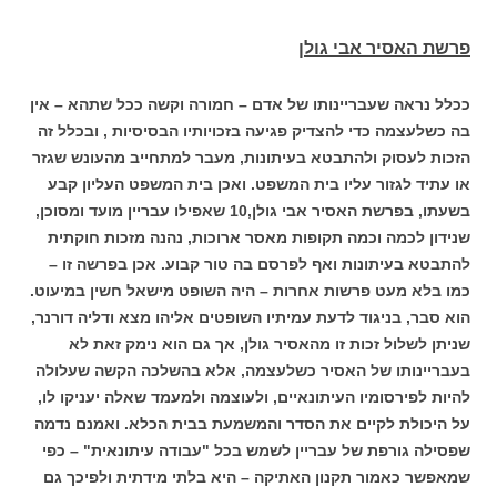
פרשת האסיר אבי גולן
ככלל נראה שעבריינותו של אדם – חמורה וקשה ככל שתהא – אין
בה כשלעצמה כדי להצדיק פגיעה בזכויותיו הבסיסיות , ובכלל זה
הזכות לעסוק ולהתבטא בעיתונות, מעבר למתחייב מהעונש שגזר
או עתיד לגזור עליו בית המשפט. ואכן בית המשפט העליון קבע
בשעתו, בפרשת האסיר אבי גולן,10 שאפילו עבריין מועד ומסוכן,
שנידון לכמה וכמה תקופות מאסר ארוכות, נהנה מזכות חוקתית
להתבטא בעיתונות ואף לפרסם בה טור קבוע. אכן בפרשה זו –
כמו בלא מעט פרשות אחרות – היה השופט מישאל חשין במיעוט.
הוא סבר, בניגוד לדעת עמיתיו השופטים אליהו מצא ודליה דורנר,
שניתן לשלול זכות זו מהאסיר גולן, אך גם הוא נימק זאת לא
בעבריינותו של האסיר כשלעצמה, אלא בהשלכה הקשה שעלולה
להיות לפירסומיו העיתונאיים, ולעוצמה ולמעמד שאלה יעניקו לו,
על היכולת לקיים את הסדר והמשמעת בבית הכלא. ואמנם נדמה
שפסילה גורפת של עבריין לשמש בכל "עבודה עיתונאית" – כפי
שמאפשר כאמור תקנון האתיקה – היא בלתי מידתית ולפיכך גם