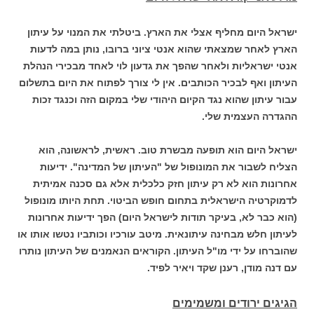
ישראל היום מחליף אצלי את הארץ. ביטלתי את המנוי על עיתון
הארץ לאחר שמצאתי שהוא אנטי ציוני ברובו, נותן במה לדעות
אנטי ישראליות ולאחר שהפך את גדעון לוי לאחד מבכירי הנהלת
העיתון ואף לבכיר הכותבים. אין לי צורך לפתוח את היום בתשלום
עבור עיתון שהוא נגד הקיום היהודי שלי במקום הזה וכנגד זכות
ההגדרה העצמית שלי.
ישראל היום הוא תופעה מבשרת טוב. ראשית, לראשונה, הוא
הצליח לשבור את המונופול של "העיתון של המדינה". ידיעות
אחרונות הוא לא רק עיתון חזק כלכלית אלא גם סכנה אמיתית
לדמוקרטיה הישראלית בתחום חופש הביטוי. תחת היותו מונופול
(הוא כבר לא, בעיקר תודות לישראל היום) הפך ידיעות אחרונות
לעיתון חלש מבחינה עיתונאית. מיטב עורכיו וכותביו נטשו אותו או
שהוברחו על ידי מו"ל העיתון. הקוראים הנאמנים של העיתון נותרו
עם דנה מודן, רענן שקד ויאיר לפיד.
הגיגים ירודים ומשמימים