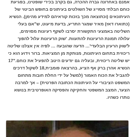
אמנם באחרונה גברה ההכרה, גם בקרב בכירי שופטינו, בפגיעת
כוחם הבלתי מסוייג של השולטים בעיתונים בחופש הביטוי של
העיתונאים (וכתוצאה מכך בזכות קוראיהם למידע מהימן). הנשיא
(כתוארו דאז) מאיר שמגר התריע, בדעת מיעוט, ש"אם בעלי
השליטה באמצעי התקשורת יסרבו לשקף רעיונות מסוימים,
עלולה תמונת הרעיונות להתעוות. 'שוק הרעיונות עלול להפוך
ל'שוק הרעיון הבלעדי'… הדעה שהובעה … לפיה אין אצלנו שליטה
ריכוזית בתחום העיתונות, מנותקת מן המציאות. ברור וידוע הוא כי
יש שליטה ריכוזית, ובעליה גם יודעים היטב להפעיל את כוחם."17
הנשיא אהרן ברק אף הציע, בהרצאה פומבית,18 לשקול דרכים
להגביל את הכוח האמור (למשל על ידי החלת חובות מתחום
המשפט הציבורי על העיתונות הכתובה הפרטית) – אך למרבה
הצער, המצב המשפטי והחקיקה והפסיקה האופרטיבית בנושא
נותרו כשהיו.