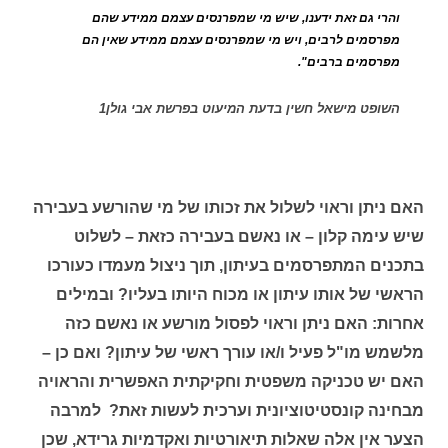
והרי גם זאת ידענו, שיש מי שמפרנסים עצמם ממידע שהם
מפרסמים לרבים, ויש מי שמפרנסים עצמם ממידע שאין הם
מפרסמים ברבים".
השופט מישאל חשין בדעת המיעוט בפרשת אבי גולן1
האם ניתן וראוי לשלול את זכותו של מי שהורשע בעבירה
שיש עימה קלון – או נאשם בעבירה כזאת – לשלוט
בתכנים המתפרסמים בעיתון, תוך ניצול מעמדו כעורכו
הראשי של אותו עיתון או מכוח היותו בעליו? ובמילים
אחרות: האם ניתן וראוי לפסול מורשע או נאשם כזה
מלשמש מו"ל פעיל ו/או עורך ראשי של עיתון? ואם כן –
האם יש טכניקה משפטית וחקיקתית האפשרית והראויה
מבחינה קונסטיטוציונית וערכית לעשות זאת? למרבה
הצער אין אלה שאלות תיאורטיות ואקדמיות גרידא, שכן