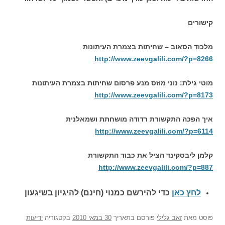
קישורים
מלכוד הסאוב – שחיתות בצמרת העיתונות
http://www.zeevgalili.com/?p=8266
מוטי גילת: נוני מוזס מנע פרסום שחיתות בצמרת העיתונות
http://www.zeevgalili.com/?p=8173
איך הפכה התקשורת רדודה מושחתת ושמאלנית
http://www.zeevgalili.com/?p=6114
קלמן ליבסקינד הציל את כבוד התקשורת
http://www.zeevgalili.com/?p=887
לחץ כאן
כדי להירשם כ
מנוי (חינם) להיגיון בשיגעון
פוסט
מאת
זאב גלילי
פורסם בתאריך
30 במאי 2010
בקטגוריה
ידיעות