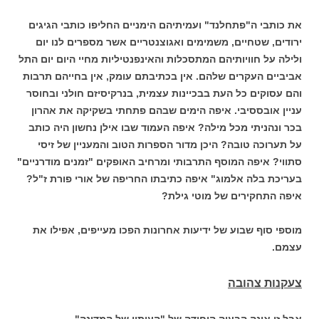
את כותבי ה"פתחלנד" ועמיתיהם הימניים החליפו כותבי הגיגים
ירודים, שטחיים, משמימים ואגוצנטריים אשר מספרים לנו יום
ולילה על חוויותיהם המתסכלות והאינפנטיליות מחיי היום יום התל
אביביים העקרים שלהם. אין בכתיבתם עומק, אין בחייהם תרבות
והם עסוקים כל העת בבכיינות עצמית, בנרקיסיזם חולני ובחוסר
עניין אובססיבי. איפה הימים שבהם פתחתי בשקיקה את אהרון
בכר ונהניתי מכל מילה? איפה העמוד שבו אילן נחשון היה כותב
על תערוכה טובה? היכן מדור הספרות הטוב והמעניין של זיסי
סתווי? איפה המוסף התרבותי ומרחיב האופקים "זמנים מודרניים"
בעריכת בלה אלמוג" איפה כתיבתו החריפה של אורי פורת ז"ל?
איפה התחקירים של מוטי גילת?
מוספי סוף שבוע של ידיעות אחרונות הפכו מעייפים, אפילו את
עצמם.
צעקנות צהובה