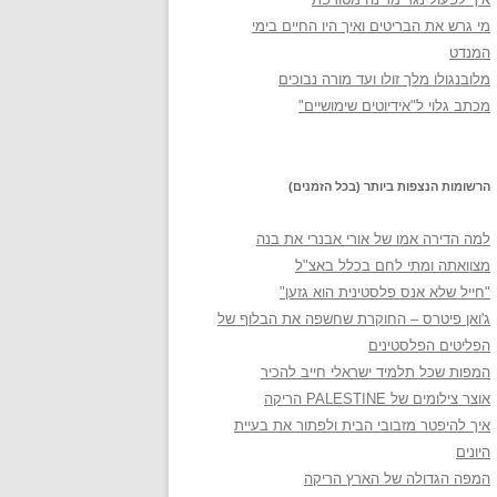
מי גרש את הבריטים ואיך היו החיים בימי
המנדט
מלובנגולו מלך זולו ועד מורה נבוכים
מכתב גלוי ל"אידיוטים שימושיים"
הרשומות הנצפות ביותר (בכל הזמנים)
למה הדירה אמו של אורי אבנרי את בנה
מצוואתה ומתי לחם בכלל באצ"ל
"חייל שלא אנס פלסטינית הוא גזען"
ג'ואן פיטרס – החוקרת שחשפה את הבלוף של
הפליטים הפלסטינים
המפות שכל תלמיד ישראלי חייב להכיר
אוצר צילומים של PALESTINE הריקה
איך להיפטר מזבובי הבית ולפתור את בעיית
היונים
המפה הגדולה של הארץ הריקה