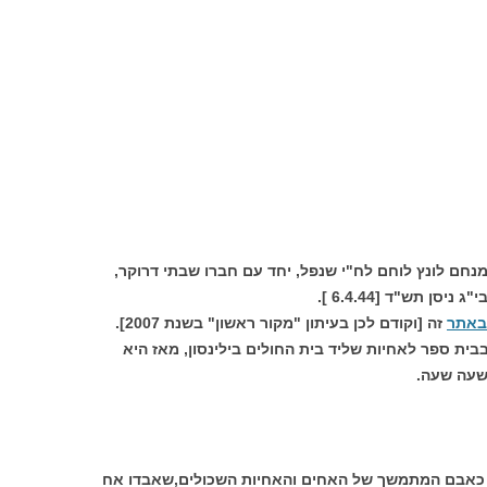
חם לונץ לוחם לח"י שנפל, יחד עם חברו שבתי דרוקר,
ן תש"ד [6.4.44 ].
באתר
זה [וקודם לכן בעיתון "מקור ראשון" בשנת 2007].
ה לאה בת 19 . תלמידה בבית ספר לאחיות שליד בית החולים בילינסון, מאז היא
 שעה שעה.
את כאבם המתמשך של האחים והאחיות השכולים,שאבדו אח