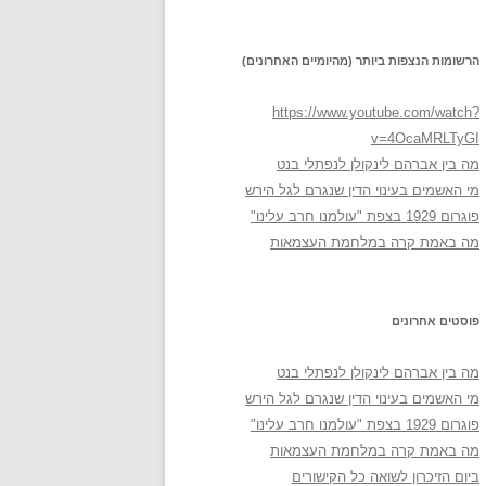
הרשומות הנצפות ביותר (מהיומיים האחרונים)
https://www.youtube.com/watch?
v=4OcaMRLTyGI
מה בין אברהם לינקולן לנפתלי בנט
מי האשמים בעינוי הדין שנגרם לגל הירש
פוגרום 1929 בצפת "עולמנו חרב עלינו"
מה באמת קרה במלחמת העצמאות
פוסטים אחרונים
מה בין אברהם לינקולן לנפתלי בנט
מי האשמים בעינוי הדין שנגרם לגל הירש
פוגרום 1929 בצפת "עולמנו חרב עלינו"
מה באמת קרה במלחמת העצמאות
ביום הזיכרון לשואה כל הקישורים