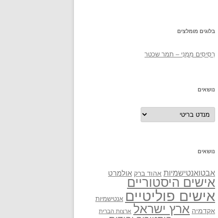
בלוגים מומלצים
רְסִיסִים מִמֶנִי – תמר שכטר
נושאים
נושאים
נושאים
אבטואנטישמיות
אולמרט
אהוד ברק
אישים היסטוריים
אישים פוליטיים
אנטישמיות
ארץ ישראל
אקדמיה
ארצות הברית