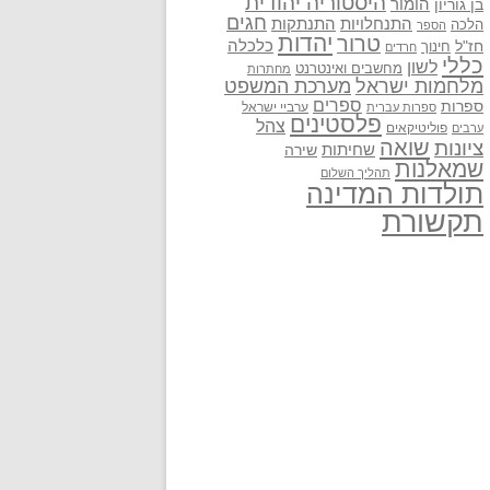
היסטוריה יהודית
בן גוריון
הומור
חגים
התנתקות
התנחלויות
הלכה
הספר
יהדות
טרור
חז"ל
כלכלה
חינוך
חרדים
כללי
לשון
מחשבים ואינטרנט
מחתרות
מלחמות ישראל
מערכת המשפט
ספרים
ספרות
ערביי ישראל
ספרות עברית
פלסטינים
צהל
פוליטיקאים
ערבים
שואה
ציונות
שחיתות
שירה
שמאלנות
תהליך השלום
תולדות המדינה
תקשורת