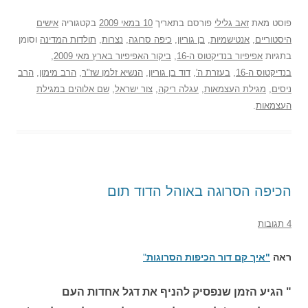
פוסט
מאת
זאב גלילי
פורסם בתאריך
10 במאי 2009
בקטגוריה
אישים
היסטוריים
,
אנטישמיות
,
בן גוריון
,
כיפה סרוגה
,
נצרות
,
תולדות המדינה
וסומן
בתגיות
אפיפיור בנדיקטוס ה-16
,
ביקור האפיפיור בארץ מאי 2009
,
בנדיקטוס ה-16
,
בעזרת ה'
,
דוד בן גוריון
,
הנשיא זלמן שז"ר
,
הרב מימון
,
הרב
ניסים
,
מגילת העצמאות
,
עגלה ריקה
,
צור ישראל
,
שם אלוהים במגילת
העצמאות
.
הכיפה הסרוגה באוהל הדוד תום
4 תגובות
ראה
"איך קם דור הכיפות הסרוגות
"
" הגיע הזמן שנפסיק להניף את דגל אחדות העם