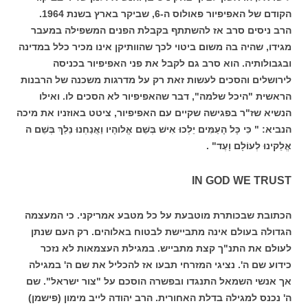
הקודם של האפיפיור פאולוס ה-6, שביקר בארץ בשנת 1964.
הרב ניסים סרב אז להשתתף בקבלת הפנים המשפילה במעבר
מגידו, שהיה בה משום ביטוי לכך שהוותיקן אינו מכיר כלל במדינה
ובגבולותיה. הוא סרב גם לקבל את פני האפיפיור בכניסה
לירושלים והסכים לעשות זאת רק על מדרגות משכנה של הרבנות
הראשית "היכל שלמה", דבר שהאפיפיור לא הסכים לו. ואילו
הנשיא שז"ר בפגישה שקיים עם האפיפיור, ציטט באוזניו את מיכה
הנביא: " כִּי כָּל הָעַמִּים יֵלְכוּ אִישׁ בְּשֵׁם אֱלוהָיו וַאֲנַחְנוּ נֵלֵךְ בְּשֵׁם ה
אֱלֵקינוּ לְעוֹלָם וָעֶד" .
IN GOD WE TRUST
הכתובת שבכותרת מוטבעת על כל מטבע אמריקני. כי המעצמה
הגדולה בעולם אינה מתביישת לבטוח באלוהים. רק העם שנתן
לעולם את התנ"ך קצת מתבייש. במגילת העצמאות לא נזכר
כידוע שם ה'. נציגי המזרחי תבעו אז להכליל את שם ה' במגילה
אך אנשי השמאל התנגדו ובפשרה הוסכם על "צור ישראל". שם
ה' נכנס למגילה בדלת האחורית. הרב יהודה לייב מימון (פישמן)