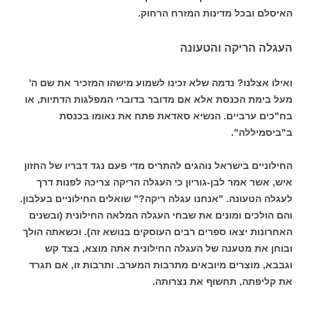
האיסלם ובכל מדינות המזרח הרחוק.
העגלה הריקה והטעונה
ואילו אצלנו? נדמה שלא זכינו לשמוע מישהו המזכיר את שם ה'
מעל בימת הכנסת אלא אם מדובר בדוברי המפלגות הדתיות, או
בח"כים ערביים. הנשיא סאדאת פתח את נאומו בכנסת
ב"ביסמיללה".
החילוניים בישראל נוהגים להתריס מדי פעם נגד דבריו של החזון
איש, אשר אמר לבן-גוריון כי העגלה הריקה צריכה לפנות דרך
לעגלה הטעונה. "אנחנו עגלה ריקה?" שואלים החילוניים בעלבון.
והם הולכים ומונים את שבחי העגלה המלאה החילונית (ובשנים
האחרונות יצאו ספרים רבים העוסקים בנושא זה). וכשאתה הולך
ובוחן את מטענה של העגלה החילונית אתה מוצא, בצד קש
וגבבא, מוצרים מיובאים מתרבות המערב. ותרבות זו, אם תגרד
את קליפתה, תחשוף את נצרותה.