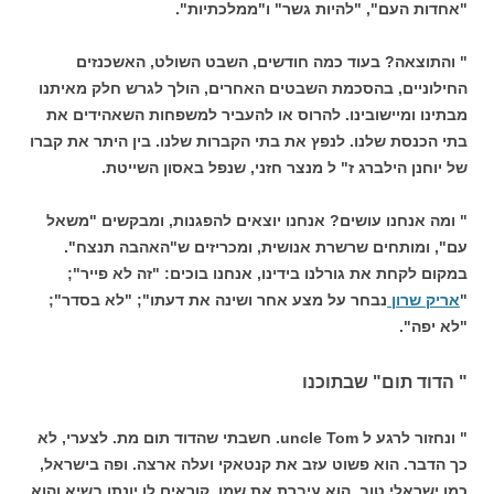
"אחדות העם", "להיות גשר" ו"ממלכתיות".
" והתוצאה? בעוד כמה חודשים, השבט השולט, האשכנזים
החילוניים, בהסכמת השבטים האחרים, הולך לגרש חלק מאיתנו
מבתינו ומיישובינו. להרוס או להעביר למשפחות השאהידים את
בתי הכנסת שלנו. לנפץ את בתי הקברות שלנו. בין היתר את קברו
של יוחנן הילברג ז" ל מנצר חזני, שנפל באסון השייטת.
" ומה אנחנו עושים? אנחנו יוצאים להפגנות, ומבקשים "משאל
עם", ומותחים שרשרת אנושית, ומכריזים ש"האהבה תנצח".
במקום לקחת את גורלנו בידינו, אנחנו בוכים: "זה לא פייר";
"
אריק שרון
נבחר על מצע אחר ושינה את דעתו"; "לא בסדר";
"לא יפה".
" הדוד תום" שבתוכנו
" ונחזור לרגע ל uncle Tom. חשבתי שהדוד תום מת. לצערי, לא
כך הדבר. הוא פשוט עזב את קנטאקי ועלה ארצה. ופה בישראל,
כמו ישראלי טוב, הוא עיברת את שמו. קוראים לו יונתן בשיא והוא