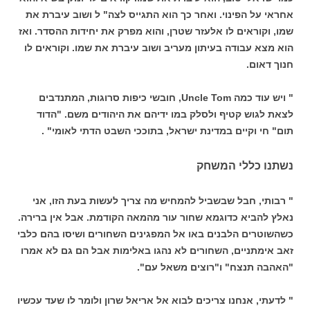
אחראי על הפינוי. ואחר כך הוא התגייס לצה" ל ושוב עיברת את
שמו, וקוראים לו אלעזר שטרן, והוא מפרק את יחידות ההסדר. ואז
הוא מצא עבודה בעיתון מעריב ושוב עיברת את שמו. וקוראים לו
חנוך דאום.
" ויש עוד כמה Uncle Tom, חובשי כיפות סרוגות, המתנדבים
לצאת לגוש קטיף ולסלק במו ידיהם את היהודים משם. "הדוד
תום" חי וקיים במדינת ישראל, בתוככי השבט הדתי לאומי" .
נשתנו כללי המשחק
" רבותי, חבל שבשביל להמחיש מה צריך לעשות בעת הזו, אני
נאלץ להביא כדוגמא שחור עור מהמאה הקודמת. אבל אין ברירה.
כשהשוטרים הלבנים באו אל המפגינים השחורים ושיסו בהם כלבי
זאב אימתניים, השחורים לא נהגו באלימות אבל הם גם לא אמרו
"האהבה תנצח" ו"רוצים משאל עם".
" לדעתי, אנחנו צריכים לבוא אל אריאל שרון ולומר לו שעד עכשיו