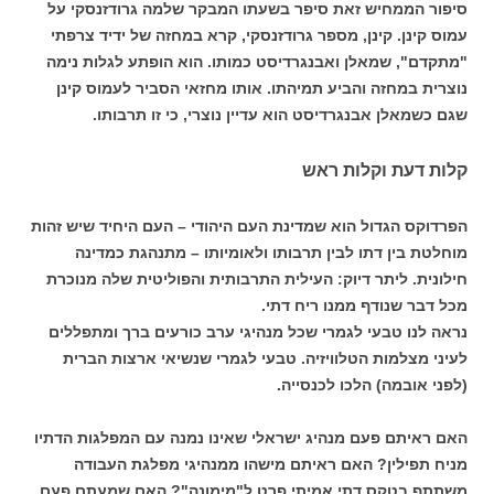
סיפור הממחיש זאת סיפר בשעתו המבקר שלמה גרודזנסקי על
עמוס קינן. קינן, מספר גרודזנסקי, קרא במחזה של ידיד צרפתי
"מתקדם", שמאלן ואבנגרדיסט כמותו. הוא הופתע לגלות נימה
נוצרית במחזה והביע תמיהתו. אותו מחזאי הסביר לעמוס קינן
שגם כשמאלן אבנגרדיסט הוא עדיין נוצרי, כי זו תרבותו.
קלות דעת וקלות ראש
הפרדוקס הגדול הוא שמדינת העם היהודי – העם היחיד שיש זהות
מוחלטת בין דתו לבין תרבותו ולאומיותו – מתנהגת כמדינה
חילונית. ליתר דיוק: העילית התרבותית והפוליטית שלה מנוכרת
מכל דבר שנודף ממנו ריח דתי.
נראה לנו טבעי לגמרי שכל מנהיגי ערב כורעים ברך ומתפללים
לעיני מצלמות הטלוויזיה. טבעי לגמרי שנשיאי ארצות הברית
(לפני אובמה) הלכו לכנסייה.
האם ראיתם פעם מנהיג ישראלי שאינו נמנה עם המפלגות הדתיו
מניח תפילין? האם ראיתם מישהו ממנהיגי מפלגת העבודה
משתתף בטקס דתי אמיתי פרט ל"מימונה"? האם שמעתם פעם