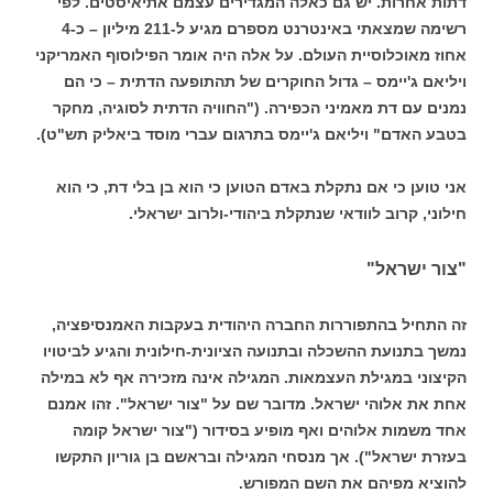
דתות אחרות. יש גם כאלה המגדירים עצמם אתיאיסטים. לפי
רשימה שמצאתי באינטרנט מספרם מגיע ל-211 מיליון – כ-4
אחוז מאוכלוסיית העולם. על אלה היה אומר הפילוסוף האמריקני
ויליאם ג'יימס – גדול החוקרים של תהתופעה הדתית – כי הם
נמנים עם דת מאמיני הכפירה. ("החוויה הדתית לסוגיה, מחקר
בטבע האדם" ויליאם ג'יימס בתרגום עברי מוסד ביאליק תש"ט).
אני טוען כי אם נתקלת באדם הטוען כי הוא בן בלי דת, כי הוא
חילוני, קרוב לוודאי שנתקלת ביהודי-ולרוב ישראלי.
"צור ישראל"
זה התחיל בהתפוררות החברה היהודית בעקבות האמנסיפציה,
נמשך בתנועת ההשכלה ובתנועה הציונית-חילונית והגיע לביטויו
הקיצוני במגילת העצמאות. המגילה אינה מזכירה אף לא במילה
אחת את אלוהי ישראל. מדובר שם על "צור ישראל". זהו אמנם
אחד משמות אלוהים ואף מופיע בסידור ("צור ישראל קומה
בעזרת ישראל"). אך מנסחי המגילה ובראשם בן גוריון התקשו
להוציא מפיהם את השם המפורש.