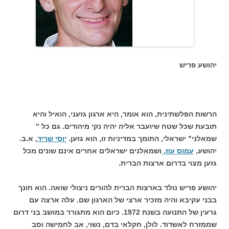
יהושע פריש
הרשות הפלשתינית, הוא אומר, היא ארגון גזעני, הואיל והיא
תובעת שכל שטח שיועבר אליה יהיה נקי מיהודים. גם כל "
שמאלני" ישראלי, התומך במדיניות זו, הוא גזען.
יוסי שריד
, א.ב.
יהושע,
עמוס עוז,
ושמאלנים ישראלים אחרים אינם שונים מכל
גזען מצוי בדרום ארצות הברית.
יהושע פריש נולד בארצות הברית להורים ניצולי שואה. הוא חונך
בבני עקיבא והיה מזכיר ארצי של הארגון שם. עלה ארצה עם
גרעין של התנועה בשנת 1972. כיום הוא מתגורר במושב בני דרום
שממזרח לאשדוד. לולן, חקלאי בדם, נשוי, אב לחמישה וסב