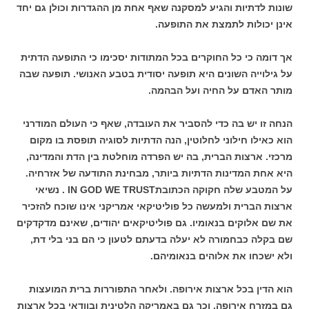
שונות לדתיות והגיע למסקנה שאף אחת מן ההגדרות וכולן גם יחד
אינן יכולות לתמצת את התופעה.
אך דומה כי כל החוקרים בכל המתודות יסכימו כי התופעה הדתית
על גילוייה השונים היא תופעה יסודית בטבע האנושי. תופעה שבה
מותר האדם על החיה ועל הבהמה.
הנחה זו יש בה כדי להסביר את העובדה, שאף כי העולם המודרני
הוא כאילו חילוני לחלוטין, הנה הדתיות לסוגיה תופסת בו מקום
מרכזי. ארצות הברית, בה יש הפרדה מוחלטת בין הדת והמדינה,
היא אחת המדינות הדתיות ביותר, מבחינת התודעה של אזרחיה.
על המטבע שלה חקוקה הכתובתIN GOD WE TRUST . נשיאי
ארצות הברית ולמעשה כל פוליטיקאי אמריקני אינו שוכח להזכיר
את שם אלוקים בנאומיו. גם פוליטיקאים יהודים, שאינם מדקדקים
שם בקלה כבחמורה לא יעלה בדעתם לטעון כי הם בני בלי דת,
ולא ישכחו את אלוהים בנאומיהם.
הוא הדין בכל ארצות אירופה. ולאחר התפוררות ברית המועצות
גם במזרח אירופה. וכך גם באמריקה הלטינית ובוודאי בכל ארצות