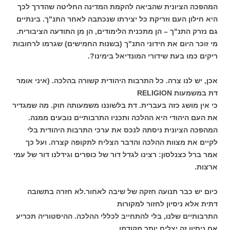
המהפכה הציונית שהביאה להקמת המדינה החליטה שהדרך לכך
היא חילון העם וזריקת כל יצירתו שנכתבה לאחר התנ"ך. בינתיים
גם נזרק התנ"ך – הן מתכנית הלימודים, הן מן התודעה הציבורית.
מי זוכר היום את חידוני התנ"ך (בשנות החמישים) שגרמו לרחובות
ריקים כמו בעת שידורי המונדיאל בימינו?.
אכן, יש לנו צרה. כל התרבות היהודית קשורה בהלכה. (איני אומר
דת במשמעות RELIGION
כי אין מושג כזה בעברית. דת בלשוננו משמעותה חוק. מה שמגדיר
את העם היהודי היא ההלכה ותכניו התרבותיים נובעים ממנה.
המהפכה הציונית ניסתה לנכס את ערכי התרבות היהודית בלי
לקיים את מצוות ההלכה והדבר הצליח לתקופה קצרה. ועל כך
אמר ברל כצנלסון: רצינו לגדל דור של כופרים וגידלנו דור של עמי
ארצות.
כיום יש כבר תנועה חזקה של שיבה לאחור.לא חזרה בתשובה
דתית אלא ניסיון לחזור למקורות
התרבותיים שלנו, בלי להתחייב לכללי ההלכה. ההיסטוריה תכריע
אם ניסיון זה יצליח יותר מקודמו.