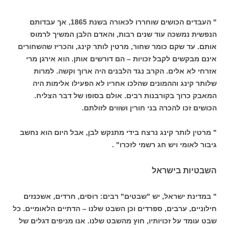
" העבדים הכושים שוחררו לכאורה בשנת 1865, אך עבדותם
הנפשית נמשכה עוד שנים רבות, והאדם הלבן המשיך לרמוס
אותם. עד שקם כומר שחור, מרטין לותר קינג, והכריז שהשחורים
אינם מבקשים לקבל זכויות – הם דורשים אותן. הוא אירגן מרי
אזרחי לא אלים. הקרב נגד הלבנים היה ארוך וקשה. למרות
שלותר קינג וההמונים שהלכו אחריו לא הפעילו אלימות היה
המאבק כרוך בקורבנות רבים. אולם בסופו של דבר הצליח.
הכושים זכו להכרה בני חורין ושווים לזולתם.
" מרטין לותר קינג נרצח בידי מתנקש לבן, אבל היום הוא נחשב
גיבור לאומי ויש חג רשמי לזכרו" .
השבטיות בישראל
" במדינת ישראל, יש "שבטים" רבים: רוסים, חרדים, אשכנזים
חילוניים, ערבים, ספרדים וכן השבט שלנו – הדתיים הלאומיים. כל
שבט עומד על זכויותיו, חוץ מהשבט שלנו. אנו מניפים דגלים של