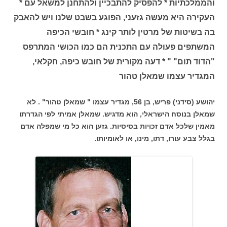
והממלכתיות * להפסיק להתבכיין ולהתחנן למשאל עם *
העקירה היא מעשה גזעני, הפוגע בשבט שלנו ויש להאבק
בה בשיטות של מרטין לותר קינג * חובשי הכיפה
המשתפים פעולה עם התכנית הם כמו הכושי המתרפס
"הדוד תום" " * דעה מקורית של חובש כיפה, חקלאי,
המגדיר עצמו שמאלן טהור
יהושע (סידני) פריש, בן 56, מגדיר עצמו " שמאלן טהור" . לא
שמאלן בנוסח הישראלי, הוא מדגיש. שמאלן אמיתי לפי הגדרתו
מאמין שלכל אדם זכויות בסיסיות. גזען הוא כל מי שמפלה אדם
בגלל צבע עורו, דתו, מינו, או לאומיותו.