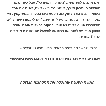
היינו מוכנים להשתתף ב"משחק הדמוקרטי". אבל כעת נגמרו
המשחקים. מכאן ואילך, אנחנו נגד משאל עם, אפילו אם אתה
בעצמך תביא הצעת חוק כזו. ניפגש ביום הפקודה בגוש קטיף. ואז
נצטרך להיערך בנוסח מרטין לותר קינג. " יש לי כמה רעיונות לגבי
ההיערכות הזו, אבל זה לא הזמן והמקום להעלות אותם. אולם
באופן מיידי יש לזנוח את התביעה למשאל עם ולפתוח מייד את
ערוץ 7 מחדש.
" רבותי, למשך החודשים הבאים, בואו ונהיה ניו יורקים –
בואו נחגוג את MARTIN LUTHER KING DAY ברוחו וכהלכתו" .
האשה הקטנה שחוללה את המלחמה הגדולה