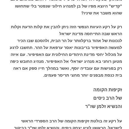
"קדיש" היוצא מפיו של בן למנהיג חילוני שנפטר בלי שתחושו
שהוא משבר את שיניו?
רק על רקע העיוות הנפשי הזה ניתן להבין את קלות הדעת וקלות
הראש שבה התייחסה מדינת ישראל
לנכונות של אהוד ברקלוותר על הר הבית, ולהסכם שבו הכיר
למעשה האפיפיור בריבונות יאסר ערפאת על ההר. תחשבו לרגע
על מכלול יחסי מדינת היהודים החילונית עם האפיפיור. עם איזה
מטען רוחני בא מנהיג ישראלי אל האפיפיור. מנהיג החובש כיפה
רק בפגישות עם עובדיה יוסף, ואשר במהלך חייו ספק אם ראה
בית כנסת מבפנים יותר מחצי תריסר פעמים.
זקיפות הקומה
של הרב ניסים
והנשיא זלמן שז"ר
על רקע זה בולטת זקיפות הקומה של הרב הספרדי הראשי
לישראל, הראשון לציון יצחק ניסים, והנשיא זלמן שז"ר בביקור