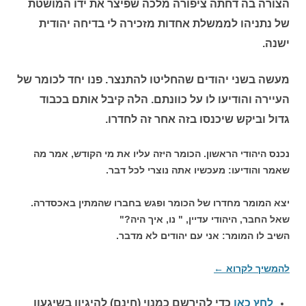
הצורה בה דחתה ציפורה מלכה שפיצר את ידו המושטת
של נתניהו לממשלת אחדות מזכירה לי בדיחה יהודית
ישנה.
מעשה בשני יהודים שהחליטו להתנצר. פנו יחד לכומר של
העיירה והודיעו לו על כוונתם. הלה קיבל אותם בכבוד
גדול וביקש שיכנסו בזה אחר זה לחדרו.
נכנס היהודי הראשון. הכומר היזה עליו את מי הקודש, אמר מה
שאמר והודיעו: מעכשיו אתה נוצרי לכל דבר.
יצא המומר מחדרו של הכומר ופגש בחברו שהמתין באכסדרה.
שאל החבר, היהודי עדיין, " נו, איך היה?"
השיב לו המומר: אני עם יהודים לא מדבר.
להמשיך לקרוא
←
לחץ כאן
כדי להירשם כ
מנוי (חינם) להיגיון בשיגעון