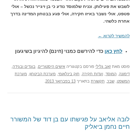
לשבש את פעילותן. ונניח שלמוסד נודע כי בן זיגייר נכשל – אולי
פטפט, אולי נשבר באיזו חקירה, אולי פגע בבטחון המדינה בדרך
אחרת כלשהי.
להמשיך לקרוא
←
לחץ כאן
כדי להירשם כ
מנוי (חינם) להיגיון בשיגעון
פוסט
מאת
זאב גלילי
פורסם בקטגוריה
אישים היסטוריים
,
בוגדים ובגידה
,
דימונה
,
המוסד
,
ועדות חקירה
,
חוק בינלאומי
,
מערכת הביטחון
,
מערכת
המשפט
,
שבכ
,
תקשורת
בתאריך
13 בפברואר 2013
.
לובה אליאב על פגישתו עם בן דוד של המשורר
חיים נחמן ביאליק