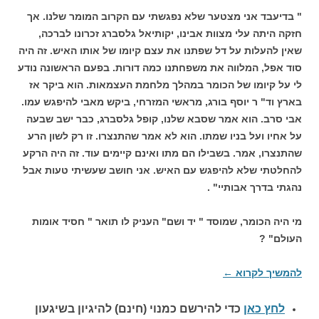
" בדיעבד אני מצטער שלא נפגשתי עם הקרוב המומר שלנו. אך
חזקה היתה עלי מצוות אבינו, יקותיאל גלסברג זכרונו לברכה,
שאין להעלות על דל שפתנו את עצם קיומו של אותו האיש. זה היה
סוד אפל, המלווה את משפחתנו כמה דורות. בפעם הראשונה נודע
לי על קיומו של הכומר במהלך מלחמת העצמאות. הוא ביקר אז
בארץ וד" ר יוסף בורג, מראשי המזרחי, ביקש מאבי להיפגש עמו.
אבי סרב. הוא אמר שסבא שלנו, קופל גלסברג, כבר ישב שבעה
על אחיו ועל בניו שמתו. הוא לא אמר שהתנצרו. זו רק לשון הרע
שהתנצרו, אמר. בשבילו הם מתו ואינם קיימים עוד. זה היה הרקע
להחלטתי שלא להיפגש עם האיש. אני חושב שעשיתי טעות אבל
נהגתי בדרך אבותיי" .
מי היה הכומר, שמוסד " יד ושם" העניק לו תואר " חסיד אומות
העולם" ?
להמשיך לקרוא
←
לחץ כאן
כדי להירשם כ
מנוי (חינם) להיגיון בשיגעון