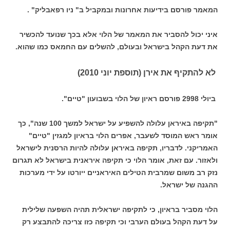
המאמר פורסם בידיעות אחרונות ובמקביל ב" ניו רפאבליק" .
איני יכול להסביר את המאמר של הלוי אלא בכך שנועד להכשיר
את דעת הקהל בישראל ובעולם, להשלים עם החמאס כמו שהוא.
לא להתקיף את אירן (תוספת יוני 2010)
ביולי 2998 פורסם ראיון של הלוי בשבועון "טיים".
"תקיפה באיראן עלולה להשפיע על ישראל למשך 100 שנה", כך
אומר ראש המוסד לשעבר, אפרים הלוי בראיון למגזין "טיים"
האמריקני. לדבריו, תקיפה באיראן עלולה להיות הרסנית לישראל
ולאזור. עם זאת, אומר הלוי כי תקיפה איראנית בישראל לא תגרום
נזק רב משום שמרבית הטילים האיראניים ייורטו על ידי מערכות
ההגנה של ישראל.
הלוי מסביר בראיון, כי לתקיפה ישראלית תהיה השפעה שלילית
על דעת הקהל בעולם הערבי וכי תקיפה כזו צריכה להתבצע רק