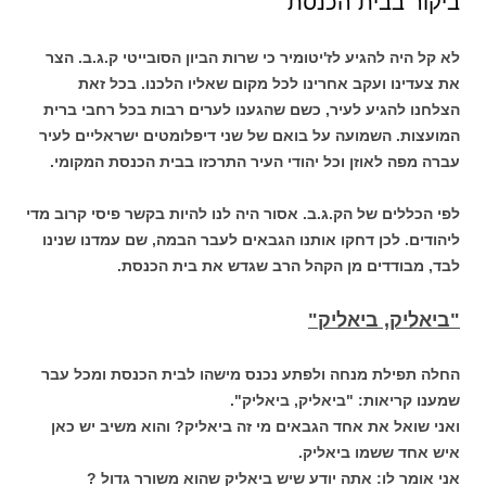
ביקור בבית הכנסת
לא קל היה להגיע לז'יטומיר כי שרות הביון הסובייטי ק.ג.ב. הצר
את צעדינו ועקב אחרינו לכל מקום שאליו הלכנו. בכל זאת
הצלחנו להגיע לעיר, כשם שהגענו לערים רבות בכל רחבי ברית
המועצות. השמועה על בואם של שני דיפלומטים ישראליים לעיר
עברה מפה לאוזן וכל יהודי העיר התרכזו בבית הכנסת המקומי.
לפי הכללים של הק.ג.ב. אסור היה לנו להיות בקשר פיסי קרוב מדי
ליהודים. לכן דחקו אותנו הגבאים לעבר הבמה, שם עמדנו שנינו
לבד, מבודדים מן הקהל הרב שגדש את בית הכנסת.
"ביאליק, ביאליק"
החלה תפילת מנחה ולפתע נכנס מישהו לבית הכנסת ומכל עבר
שמענו קריאות: "ביאליק, ביאליק".
ואני שואל את אחד הגבאים מי זה ביאליק? והוא משיב יש כאן
איש אחד ששמו ביאליק.
אני אומר לו: אתה יודע שיש ביאליק שהוא משורר גדול ?