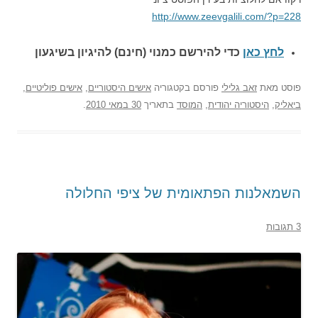
http://www.zeevgalili.com/?p=228
לחץ כאן
כדי להירשם כ
מנוי (חינם) להיגיון בשיגעון
פוסט
מאת
זאב גלילי
פורסם בקטגוריה
אישים היסטוריים
,
אישים פוליטיים
,
ביאליק
,
היסטוריה יהודית
,
המוסד
בתאריך
30 במאי 2010
.
השמאלנות הפתאומית של ציפי החלולה
3 תגובות