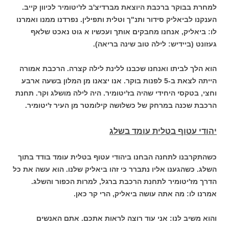
למחרת בבוקר ברכבת היוצאת מברדיצ'ב לז'יטומיר לכיוון קייב.
הענקנו לביאליק סידור ותנ"ך וטלית ותפילין. נפרדנו ממנו ואמרנו
לו: ביאליק, אנחנו מחבקים אותך ועכשיו א גוט נאכט שלאף
געזונט (ביידיש: לילה טוב שינה בריאה).
הוא הלך לביתו ואנחנו שכבנו ללינת לילה קצרה. הרכבת אמורה
הייתה לצאת ב-5 לפנות בוקר. אנו יצאנו מן המלון בשעה ארבע
וחצי, בטקסי היחידי שהיה בז'יטומיר. היה לילה מושלג וקר. תחנת
הרכבת שכנה במרחק של כשלושה קילומטר מן העיר ז'יטומיר.
יהודי עטוף בטלית עומד בשלג
כשהתקרבנו לתחנה הבחנו ביהודי עטוף בטלית עומד בודד בתוך
השלג. כשהגענו אליו נתברר כי זהו ביאליק שלנו. הוא עשה את כל
הדרך מז'יטומיר לתחנת הרכבת ברגל, למרות הכפור והשלג.
אמרנו לו: מה אתה עושה ביאליק, הרי קר כאן.
והוא משיב לנו: אני עוד רוצה לראות אתכם. אתם האנשים