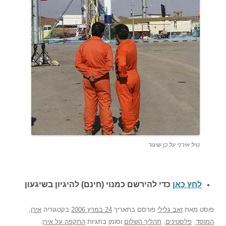
טיל אירני על כן שיגור
לחץ כאן
כדי להירשם כ
מנוי (חינם) להיגיון בשיגעון
פוסט
מאת
זאב גלילי
פורסם בתאריך
24 במרץ 2006
בקטגוריה
אירן
,
המוסד
,
פלסטינים
,
תהליך השלום
וסומן בתגיות
התקפה על אירן
.