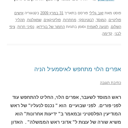
פוסט
מאת
זאב גלילי
פורסם בתאריך
31 במרץ 2009
בקטגוריה
אישים
פוליטיים
,
המוסד
,
ז'בוטינסקי
,
מחתרות
,
פוליטיקאים
,
שמאלנות
,
תהליך
השלום
,
תנועה לאומית
וסומן בתגיות
החמור של בורידאן
,
נסיכי חרות
,
ציפי
לבני
,
קדימה
.
אפרים הלוי מתחפש לאיסמעיל הניה
כתיבת תגובה
ראש המוסד לשעבר, אפרים הלוי, החליט להתחפש עוד
לפני פורים. לפני שבועיים הוא " נכנס לנעליו" של ראש
המודיעין הפלסטיני ובמאמר ב" ידיעות אחרונות" הוא
משיא שורה של עצות ל" אדוני ראש הממשלה" . האדון