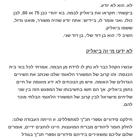
לא. הוא לא יודע.
ביקשתי: תקראו את ביאליק לבמה. בא יהודי כבן 75 או 80, לבן
כולו. ואני אומר לו, ביידיש: אתה יודע שהיה משורר, פואט גדול,
ששמו ביאליק.
השיב לי: הוא בן דוד שלי, בן דוד שני.
לא ידעו מי זה ביאליק
עכשיו הקהל כבר לא נתן לו לרדת מן הבמה. אמרתי לכל באי בית
הכנסת: זהו קרוב של המשורר הלאומי שלנו שכתב את השירים
הגדולים של האומה. איש מן הנוכחים לא ידע מאומה על חיים
נחמן ביאליק. אך הם חשו בחשיבותו של המפגש הזה בין שני
שליחים מישראל לבין קרוב של המשורר הלאומי הבלתי מוכר
להם.
חילקנו סידורים וספרי תנ"ך למתפללים. זו הייתה העבודה שלנו:
לחלק חומר ליהודים מברית המועצות. היינו לוחצים ידיים, אומרים
שלום עליכם ומשאירים בידיהם סידורים וספרי תנ"ך בגודל