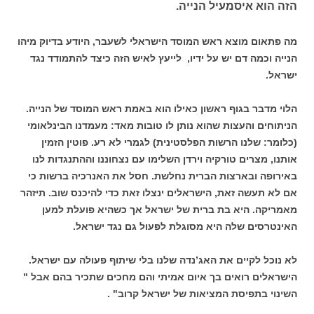
הזה הוא איסמעיל הנייה.
מה פתאום מוצא ראש המוסד הישראלי לשעבר, היודע בדיוק מיהו
הנייה וכמה דם יש על ידיו, לייעץ לאיש הזה כיצד להתמודד נגד
ישראל.
הלוי מדבר בגוף ראשון כאילו הוא באמת ראש המוסד של הנייה.
הניתוחים והעצות שהוא נותן לו טובות מאד: מעמדנו הבינלאומי
(כלומר: שלנו הרשות הפלסטינית) לגמרי לא רע. פוטין הזמין
אותנו, מצרים טורקיה וירדן השלימו עם נצחוננו וההתנגדות לנו
באירופה ובארצות הברית נחלשת. חסל את האנרכיה ברשות כי
אם לא תעשה זאת, הישראלים ינצלו זאת כדי להיכנס שוב. תיזהר
מאמריקה. היא בת ברית של ישראל אך כשהיא פועלת למען
האינטרסים שלה היא מסוגלת לפעול גם נגד ישראל.
לא נוכל לקיים את האג’נדה שלנו בלי שיתוף פעולה עם ישראל.
הישראלים רואים בך איום אמיתי והם מחכים שתכיר בהם אבל "
השינוי בתפיסת המציאות של ישראל קרוב" .