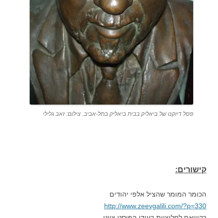
פסל דיוקנו של ביאליק בבית ביאליק בתל-אביב. צילום: זאב גלילי
קישורים:
הכומר המומר שהציל אלפי יהודים
http://www.zeevgalili.com/?p=330
רקוויאם לחלוציות בעידן הפוסט ציוני