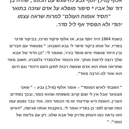
אלוף (מיל) יוסף גבע להיפגש עם הכומר, שהיה בן
דוד של אביו * סיפור מופלא על אדם שזכה בתואר
"חסיד אומות העולם" למרות שראה עצמו
יהודי ולא הפסיד אף ליל סדר.
בשנת 1964 היה יוסף גבע, אז אלוף פיקוד מרכז, בביקור פרטי
בפריז. על אותו ביקור סיפר לי גבע השבוע: " נפגשתי עם חברים
ובין היתר פגשתי איש מוסד בכיר, שאמר לי: "בן הדוד של אבא
שלך רוצה לראות אותך. זהו הכומר אלכסנדר גלסברג. חשוב מאד
שתראה אותו הוא אדם שעשה רבות למען העם היהודי וגם היום
הוא עוזר לנו הרבה מאד".
" השבתי לאיש המוסד" – אומר אלוף (מיל.) גבע – " שאני
מצטער אבל אין לי שום קרוב משפחה שהוא כומר, ובכך נסתיים
העניין. האמת היא שידעתי אז מי הכומר הזה. אחי כבר נפגש עמו
כמה שנים לפני כן בפריז ואמר לי, בעקבות אותה פגישה, "האיש
הזה נראה כמו העתק מדויק של אבא שלנו. רק עם גלימה של
כומר". "