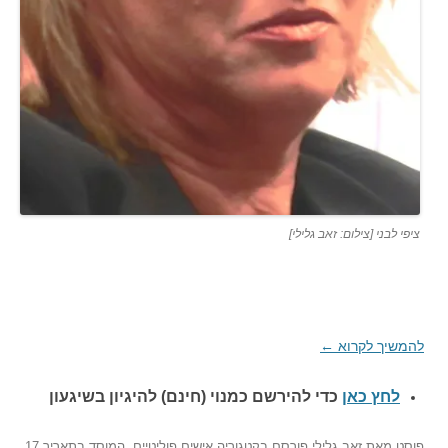
ציפי לבני [צילום: זאב גלילי]
להמשיך לקרוא
←
לחץ כאן
כדי להירשם כ
מנוי (חינם) להיגיון בשיגעון
פוסט
מאת
זאב גלילי
פורסם בקטגוריה
אישים פוליטיים
,
המוסד
בתאריך
17