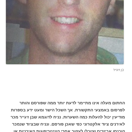
בן זיגייר
החתום מעלה אינו מתיימר לדעת יותר ממה שפורסם והותר
לפרסום באמצעי התקשורת. אך השכל הישר ומעט ידע בספרות
מודיעין יכול להעלות כמה השערות. נניח לדוגמא שבן זיגייר מכר
לאירנים ציוד אלקטרוני כפי שאכן פורסם. ונניח שבציוד שנמכר
הוכנסו אביזרים שיוכלו לעקוב אחרי הצנטריפוגות האירניות או