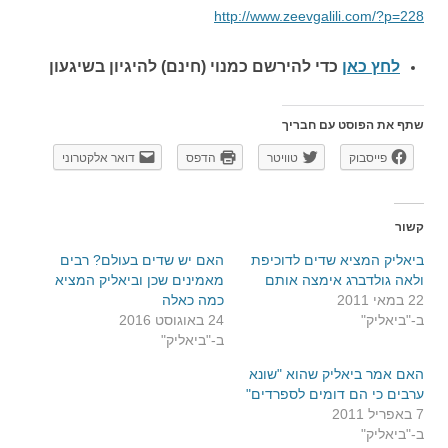
http://www.zeevgalili.com/?p=228
לחץ כאן
כדי להירשם כ
מנוי (חינם) להיגיון בשיגעון
שתף את הפוסט עם חבריך
פייסבוק
טוויטר
הדפס
דואר אלקטרוני
קשור
ביאליק המציא שדים לדוכיפת
האם יש שדים בעולם? רבים
ולאה גולדברג אימצה אותם
מאמינים שכן וביאליק המציא
22 במאי 2011
כמה כאלה
ב-"ביאליק"
24 באוגוסט 2016
ב-"ביאליק"
האם אמר ביאליק שהוא "שונא
ערבים כי הם דומים לספרדים"
7 באפריל 2011
ב-"ביאליק"