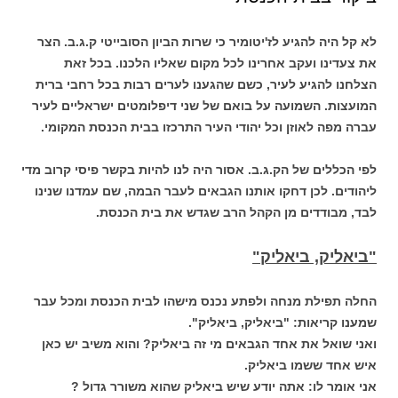
לא קל היה להגיע לז'יטומיר כי שרות הביון הסובייטי ק.ג.ב. הצר
את צעדינו ועקב אחרינו לכל מקום שאליו הלכנו. בכל זאת
הצלחנו להגיע לעיר, כשם שהגענו לערים רבות בכל רחבי ברית
המועצות. השמועה על בואם של שני דיפלומטים ישראליים לעיר
עברה מפה לאוזן וכל יהודי העיר התרכזו בבית הכנסת המקומי.
לפי הכללים של הק.ג.ב. אסור היה לנו להיות בקשר פיסי קרוב מדי
ליהודים. לכן דחקו אותנו הגבאים לעבר הבמה, שם עמדנו שנינו
לבד, מבודדים מן הקהל הרב שגדש את בית הכנסת.
"ביאליק, ביאליק"
החלה תפילת מנחה ולפתע נכנס מישהו לבית הכנסת ומכל עבר
שמענו קריאות: "ביאליק, ביאליק".
ואני שואל את אחד הגבאים מי זה ביאליק? והוא משיב יש כאן
איש אחד ששמו ביאליק.
אני אומר לו: אתה יודע שיש ביאליק שהוא משורר גדול ?