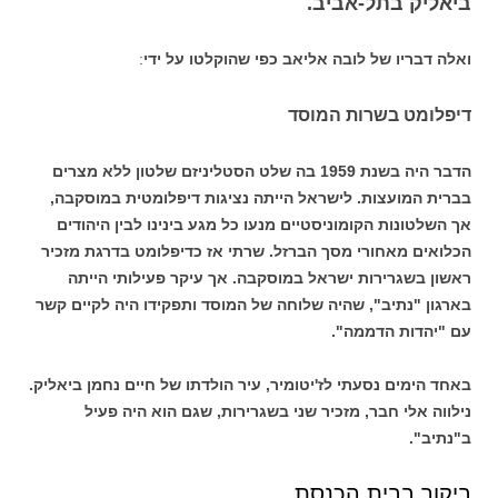
ביאליק בתל-אביב.
ואלה דבריו של לובה אליאב כפי שהוקלטו על ידי
:
דיפלומט בשרות המוסד
הדבר היה בשנת 1959 בה שלט הסטליניזם שלטון ללא מצרים
בברית המועצות. לישראל הייתה נציגות דיפלומטית במוסקבה,
אך השלטונות הקומוניסטיים מנעו כל מגע בינינו לבין היהודים
הכלואים מאחורי מסך הברזל. שרתי אז כדיפלומט בדרגת מזכיר
ראשון בשגרירות ישראל במוסקבה. אך עיקר פעילותי הייתה
בארגון "נתיב", שהיה שלוחה של המוסד ותפקידו היה לקיים קשר
עם "יהדות הדממה".
באחד הימים נסעתי לז'יטומיר, עיר הולדתו של חיים נחמן ביאליק.
נילווה אלי חבר, מזכיר שני בשגרירות, שגם הוא היה פעיל
ב"נתיב".
ביקור בבית הכנסת