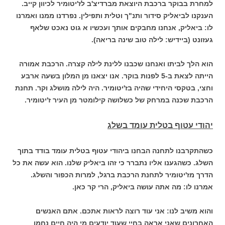
למחרת בבוקר ברכבת היוצאת מברדיצ'ב לז'יטומיר לכיוון קייב.
הענקנו לביאליק סידור ותנ"ך וטלית ותפילין. נפרדנו ממנו ואמרנו
לו: ביאליק, אנחנו מחבקים אותך ועכשיו א גוט נאכט שלאף
געזונט (ביידיש: לילה טוב שינה בריאה).
הוא הלך לביתו ואנחנו שכבנו ללינת לילה קצרה. הרכבת אמורה
הייתה לצאת ב-5 לפנות בוקר. אנו יצאנו מן המלון בשעה ארבע
וחצי, בטקסי היחידי שהיה בז'יטומיר. היה לילה מושלג וקר. תחנת
הרכבת שכנה במרחק של כשלושה קילומטר מן העיר ז'יטומיר.
יהודי עטוף בטלית עומד בשלג
כשהתקרבנו לתחנה הבחנו ביהודי עטוף בטלית עומד בודד בתוך
השלג. כשהגענו אליו נתברר כי זהו ביאליק שלנו. הוא עשה את כל
הדרך מז'יטומיר לתחנת הרכבת ברגל, למרות הכפור והשלג.
אמרנו לו: מה אתה עושה ביאליק, הרי קר כאן.
והוא משיב לנו: אני עוד רוצה לראות אתכם. אתם האנשים
האחרונים שאני אראה בחיי שעוד יודעים מי היה חיים נחמן