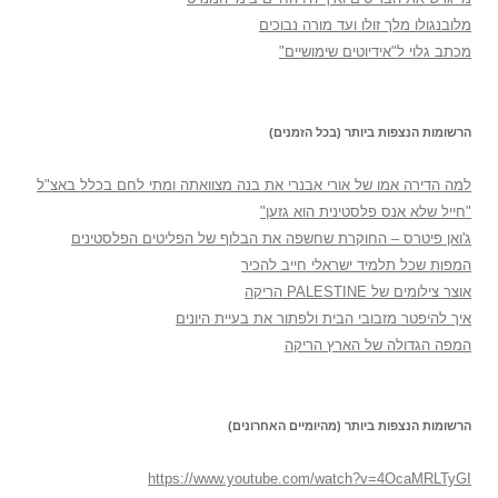
מלובנגולו מלך זולו ועד מורה נבוכים
מכתב גלוי ל"אידיוטים שימושיים"
הרשומות הנצפות ביותר (בכל הזמנים)
למה הדירה אמו של אורי אבנרי את בנה מצוואתה ומתי לחם בכלל באצ"ל
"חייל שלא אנס פלסטינית הוא גזען"
ג'ואן פיטרס – החוקרת שחשפה את הבלוף של הפליטים הפלסטינים
המפות שכל תלמיד ישראלי חייב להכיר
אוצר צילומים של PALESTINE הריקה
איך להיפטר מזבובי הבית ולפתור את בעיית היונים
המפה הגדולה של הארץ הריקה
הרשומות הנצפות ביותר (מהיומיים האחרונים)
https://www.youtube.com/watch?v=4OcaMRLTyGI