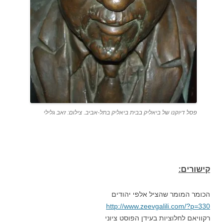
פסל דיוקנו של ביאליק בבית ביאליק בתל-אביב. צילום: זאב גלילי
קישורים:
הכומר המומר שהציל אלפי יהודים
http://www.zeevgalili.com/?p=330
רקוויאם לחלוציות בעידן הפוסט ציוני