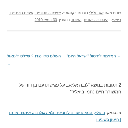
פוסט
מאת
זאב גלילי
פורסם בקטגוריה
אישים היסטוריים
,
אישים פוליטיים
,
ביאליק
,
היסטוריה יהודית
,
המוסד
בתאריך
30 במאי 2010
.
→
ניווט
המזימה לחיסול "ישראל היום"
העולם כולו נגדנו? שיילכו לעזאזל
בפוסטים
←
2 תגובות בנושא “
לובה אליאב על פגישתו עם בן דוד של
המשורר חיים נחמן ביאליק
”
פינגבאק:
ביאליק המציא שדים לדוכיפת ולאה גולדברג אימצה אותם
| היגיון בשיגעון