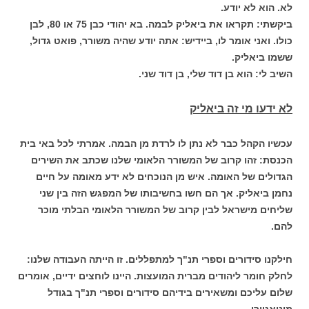
לא. הוא לא יודע.
ביקשתי: תקראו את ביאליק לבמה. בא יהודי כבן 75 או 80, לבן
כולו. ואני אומר לו, ביידיש: אתה יודע שהיה משורר, פואט גדול,
ששמו ביאליק.
השיב לי: הוא בן דוד שלי, בן דוד שני.
לא ידעו מי זה ביאליק
עכשיו הקהל כבר לא נתן לו לרדת מן הבמה. אמרתי לכל באי בית
הכנסת: זהו קרוב של המשורר הלאומי שלנו שכתב את השירים
הגדולים של האומה. איש מן הנוכחים לא ידע מאומה על חיים
נחמן ביאליק. אך הם חשו בחשיבותו של המפגש הזה בין שני
שליחים מישראל לבין קרוב של המשורר הלאומי הבלתי מוכר
להם.
חילקנו סידורים וספרי תנ"ך למתפללים. זו הייתה העבודה שלנו:
לחלק חומר ליהודים מברית המועצות. היינו לוחצים ידיים, אומרים
שלום עליכם ומשאירים בידיהם סידורים וספרי תנ"ך בגודל
מיניאטורי.