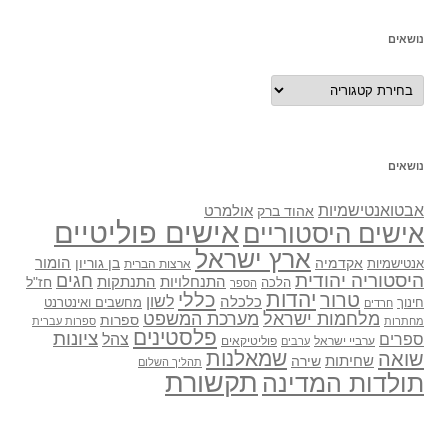
נושאים
נושאים
נושאים
אבטואנטישמיות
אולמרט
אהוד ברק
אישים פוליטיים
אישים היסטוריים
ארץ ישראל
אקדמיה
בן גוריון
הומור
אנטישמיות
ארצות הברית
היסטוריה יהודית
חגים
התנתקות
התנחלויות
חז"ל
הלכה
הספר
יהדות
כללי
טרור
לשון
כלכלה
מחשבים ואינטרנט
חינוך
חרדים
מלחמות ישראל
מערכת המשפט
ספרות
מחתרות
ספרות עברית
פלסטינים
ציונות
ספרים
צהל
ערביי ישראל
פוליטיקאים
ערבים
שואה
שמאלנות
שחיתות
שירה
תהליך השלום
תקשורת
תולדות המדינה