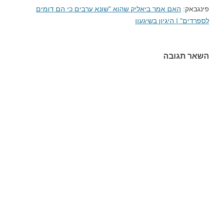
פינגבאק:
האם אמר ביאליק שהוא "שונא ערבים כי הם דומים
לספרדים" | היגיון בשיגעון
השאר תגובה