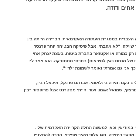
אחים ודודה
.
 העברית במסגרת העתודה האקדמאית. הברירה הייתה בין
ר שויקה, "לא אהבתי. אבל פיסיקה הבטיחה יותר פרנסה
 רק כמורה או אקטואר בחברת ביטוח. בעצת יצחק אחי
 של מנחם בגין לנשיאות) בחרתי מתמטיקה. הוא אמר לי:
 אני גם אמרתי ואומר לשמונת ילדיי".
לים בקנה מידה בינלאומי: אברהם פרנקל, מיכאל רבין,
ורצקי, שמואל אגמון ועוד. הייתי מסטרנט אצל פרופסור רבין
 במודיעין וכאן למעשה החלה הקריירה האקדמית שלי.
מפקד היחידה, סגן אלוף מאיר שפירא, הרבה להתעניין