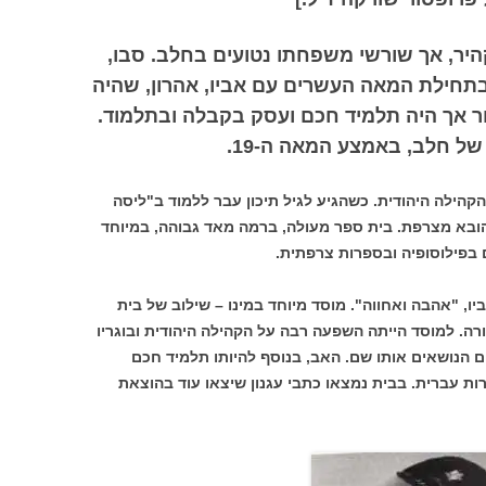
שויקה נולד בשנת 1936 בקהיר, אך שורשי משפחתו נטועים בחלב. סבו,
תחילת המאה העשרים עם אביו, אהרון, שהיה
 אך היה תלמיד חכם ועסק בקבלה ובתלמוד.
של חלב, באמצע המאה ה-19.
קהילה היהודית. כשהגיע לגיל תיכון עבר ללמוד ב"ליסה
ובא מצרפת. בית ספר מעולה, ברמה מאד גבוהה, במיוחד
בפילוסופיה ובספרות צרפתית.
ו, "אהבה ואחווה". מוסד מיוחד במינו – שילוב של בית
ה. למוסד הייתה השפעה רבה על הקהילה היהודית ובוגריו
ים הנושאים אותו שם. האב, בנוסף להיותו תלמיד חכם
ות עברית. בבית נמצאו כתבי עגנון שיצאו עוד בהוצאת