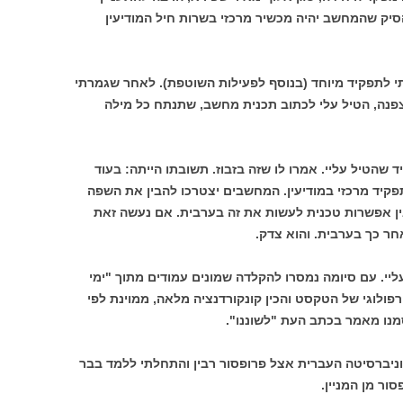
סיק שהמחשב יהיה מכשיר מרכזי בשרות חיל המודיעין
י לתפקיד מיוחד (בנוסף לפעילות השוטפת). לאחר שגמרתי
צפנה, הטיל עלי לכתוב תכנית מחשב, שתנתח כל מילה
שהטיל עליי. אמרו לו שזה בזבוז. תשובתו הייתה: בעוד
יד מרכזי במודיעין. המחשבים יצטרכו להבין את השפה
ין אפשרות טכנית לעשות את זה בערבית. אם נעשה זאת
חר כך בערבית. והוא צדק.
יי. עם סיומה נמסרו להקלדה שמונים עמודים מתוך "ימי
פולוגי של הטקסט והכין קונקורדנציה מלאה, ממוינת לפי
סמנו מאמר בכתב העת "לשוננו".
ניברסיטה העברית אצל פרופסור רבין והתחלתי ללמד בבר
ור מן המניין.