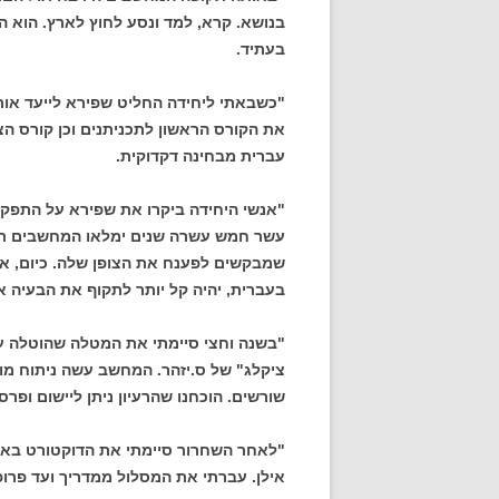
בנושא. קרא, למד ונסע לחוץ לארץ. הוא ה
בעתיד.
"כשבאתי ליחידה החליט שפירא לייעד אות
את הקורס הראשון לתכניתנים וכן קורס ה
עברית מבחינה דקדוקית.
"אנשי היחידה ביקרו את שפירא על התפקיד 
עשר חמש עשרה שנים ימלאו המחשבים תפק
שמבקשים לפענח את הצופן שלה. כיום, א
בעברית, יהיה קל יותר לתקוף את הבעיה א
"בשנה וחצי סיימתי את המטלה שהוטלה על
ציקלג" של ס.יזהר. המחשב עשה ניתוח מור
שורשים. הוכחנו שהרעיון ניתן ליישום ופר
"לאחר השחרור סיימתי את הדוקטורט באו
אילן. עברתי את המסלול ממדריך ועד פרופס