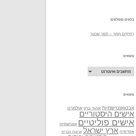
בלוגים מומלצים
רְסִיסִים מִמֶנִי – תמר שכטר
נושאים
נושאים
נושאים
אבטואנטישמיות
אולמרט
אהוד ברק
אישים היסטוריים
אישים פוליטיים
אנטישמיות
ארץ ישראל
אקדמיה
ארצות הברית