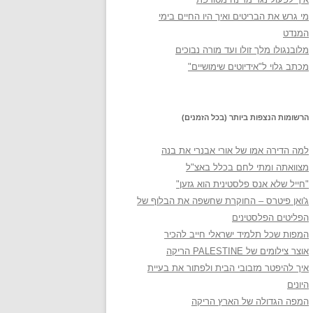
מי גרש את הבריטים ואיך היו החיים בימי
המנדט
מלובנגולו מלך זולו ועד מורה נבוכים
מכתב גלוי ל"אידיוטים שימושיים"
הרשומות הנצפות ביותר (בכל הזמנים)
למה הדירה אמו של אורי אבנרי את בנה
מצוואתה ומתי לחם בכלל באצ"ל
"חייל שלא אנס פלסטינית הוא גזען"
ג'ואן פיטרס – החוקרת שחשפה את הבלוף של
הפליטים הפלסטינים
המפות שכל תלמיד ישראלי חייב להכיר
אוצר צילומים של PALESTINE הריקה
איך להיפטר מזבובי הבית ולפתור את בעיית
היונים
המפה הגדולה של הארץ הריקה