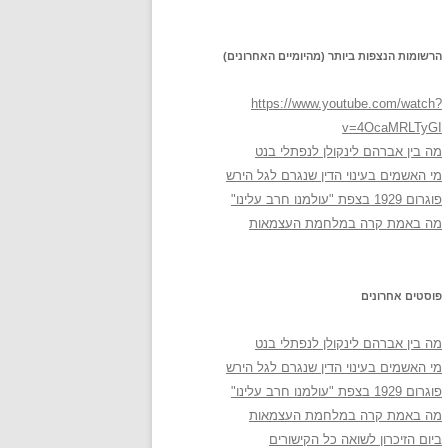
הרשומות הנצפות ביותר (מהיומיים האחרונים)
https://www.youtube.com/watch?
v=4OcaMRLTyGI
מה בין אברהם לינקולן לנפתלי בנט
מי האשמים בעינוי הדין שנגרם לגל הירש
פוגרום 1929 בצפת "עולמנו חרב עלינו"
מה באמת קרה במלחמת העצמאות
פוסטים אחרונים
מה בין אברהם לינקולן לנפתלי בנט
מי האשמים בעינוי הדין שנגרם לגל הירש
פוגרום 1929 בצפת "עולמנו חרב עלינו"
מה באמת קרה במלחמת העצמאות
ביום הזיכרון לשואה כל הקישורים