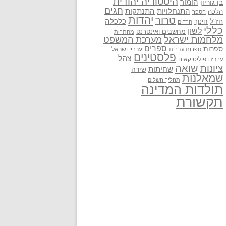
היסטוריה יהודית
בן גוריון
הומור
חגים
התנתקות
התנחלויות
הלכה
הספר
יהדות
טרור
חז"ל
כלכלה
חינוך
חרדים
כללי
לשון
מחשבים ואינטרנט
מחתרות
מלחמות ישראל
מערכת המשפט
ספרים
ספרות
ערביי ישראל
ספרות עברית
פלסטינים
צהל
פוליטיקאים
ערבים
שואה
ציונות
שחיתות
שירה
שמאלנות
תהליך השלום
תולדות המדינה
תקשורת