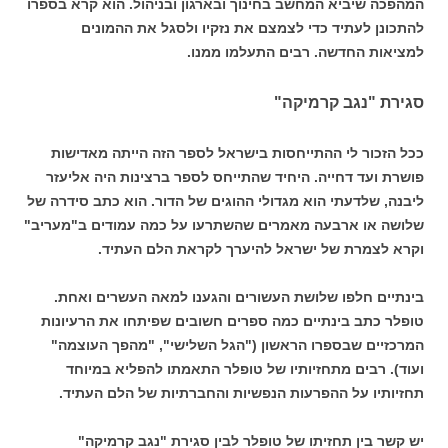
המהפכה שיביא המחשב בחינוך ובארגון ובניהול. הוא קרא בספרו
להתכונן לעתיד כדי לצמצם את נזקיו ולסגל את ההמונים
למציאות החדשה. רבים התעלמו ממנו.
סגירת "נגב קרמיקה"
ככל הזכור לי ההתייחסות בישראל לספר הזה הייתה מאדישות
פושרת ועד דחייה. היחיד שהתייחס לספר ברצינות היה אליעזר
ליבנה, שלדעתי הוא מגדולי ההוגים של הדור. הוא כתב סידרה של
שלושה או ארבעה מאמרים שהשתרעו על כמה עמודים ב"מעריב"
וקרא לצמרת של ישראל להיערך לקראת הלם העתיד.
בינתיים חלפו שלושת העשורים והגענו למאה העשרים ואחת.
טופלר כתב בינתיים כמה ספרים חשובים שפיתחו את הרעיונות
המרכזיים שבספרו הראשון ("הגל השלישי", "מהפך העוצמה"
ועוד). רבים מתחזיותיו של טופלר התאמתו להפליא במיוחד
תחזיותיו על ההפרעות הנפשיות והחברתיות של הלם העתיד.
יש קשר בין תחזיתו של טופלר לבין סגירת "נגב קרמיקה"