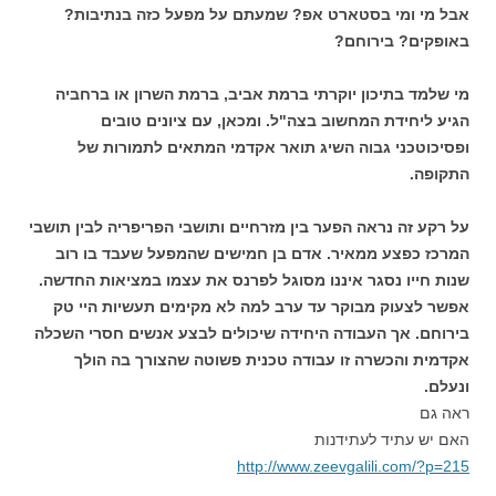
אבל מי ומי בסטארט אפ? שמעתם על מפעל כזה בנתיבות?
באופקים? בירוחם?
מי שלמד בתיכון יוקרתי ברמת אביב, ברמת השרון או ברחביה
הגיע ליחידת המחשוב בצה"ל. ומכאן, עם ציונים טובים
ופסיכוטכני גבוה השיג תואר אקדמי המתאים לתמורות של
התקופה.
על רקע זה נראה הפער בין מזרחיים ותושבי הפריפריה לבין תושבי
המרכז כפצע ממאיר. אדם בן חמישים שהמפעל שעבד בו רוב
שנות חייו נסגר איננו מסוגל לפרנס את עצמו במציאות החדשה.
אפשר לצעוק מבוקר עד ערב למה לא מקימים תעשיות היי טק
בירוחם. אך העבודה היחידה שיכולים לבצע אנשים חסרי השכלה
אקדמית והכשרה זו עבודה טכנית פשוטה שהצורך בה הולך
ונעלם.
ראה גם
האם יש עתיד לעתידנות
http://www.zeevgalili.com/?p=215