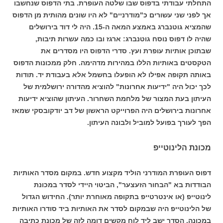
התחלתי עבודתי בדפוס שבו שלטה העופרת. בתי הדפוס שנחשבו
אך לפני שני עשורים כ"מודרניים" לא היו שונים מהותית מן הדפוס
שהמציא גוטנברג באמצע המאה ה-15. היה לי דוד בירושלים
שהיה לו דפוס נוסח גוטנברג: ארגז ובו כמה עשרות תיבות,
שבתוכן אותיות עופרת ועץ. סדרי הדפוס היו מסדרים את
הטקסטים באותיות הללו במהירות מדהימה. חלק ממכונות הדפוס
באותה תקופה אפילו לא הופעלו בחשמל אלא בעבודת יד. תודות
לכך יכול היה "ידיעות אחרונות" להוציא מהדורה ירושלמית של
העיתון בעת המצור של מלחמת השחרור. העיתון שהוציא ידיעות
אחרונות בירושלים היה הפרוייקט הראשון של דב יודקובסקי שמאז
הפך לעורך בפועל למוביל ולבונה העיתון.
מכונת הלינוטייפ
דפוס העופרת המודרני הוליד מקצוע חדש. במקום מסדר האותיות
הבודדות בא "הבחור הזעצער", הביטוי היידי לסדר במכונת
לינוטייפ (או אינטרטייפ בתקופה מאוחרת יותר). החידוש הגדול
של הלינוטייפ היה שבמקום לסדר את האותיות ביד סודרו האותיות
במכונה. הסדר ישב ליד לוח מקשים דומה לזה של מכונת כתיבה