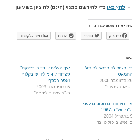
לחץ כאן
כדי להירשם כ
מנוי (חינם) להיגיון בשיגעון
שתף את הפוסט עם חבריך
פייסבוק
טוויטר
הדפס
דואר אלקטרוני
קשור
בין השוקולד הבלגי לחיסול
איך הצליח שודד ה"ברינקס"
החמאס
לשדוד 4.7 מיליון ₪ בקלות
26 בדצמבר 2008
ואפה הכסף
ב-"אנטישמיות"
5 בספטמבר 2003
ב-"אישים פוליטיים"
איך היו החיים הטובים לפני
ה"כיבוש" ב-1967
9 באפריל 2004
ב-"אישים פוליטיים"