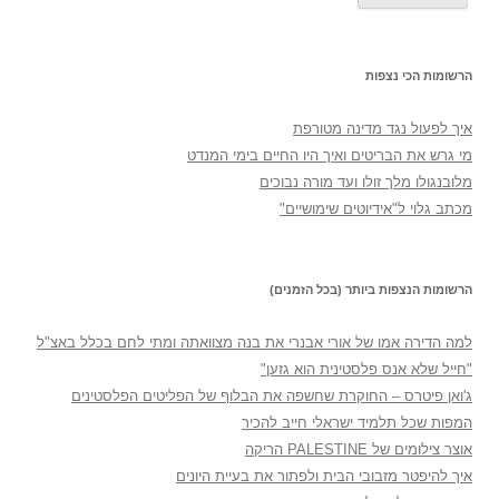
הרשומות הכי נצפות
איך לפעול נגד מדינה מטורפת
מי גרש את הבריטים ואיך היו החיים בימי המנדט
מלובנגולו מלך זולו ועד מורה נבוכים
מכתב גלוי ל"אידיוטים שימושיים"
הרשומות הנצפות ביותר (בכל הזמנים)
למה הדירה אמו של אורי אבנרי את בנה מצוואתה ומתי לחם בכלל באצ"ל
"חייל שלא אנס פלסטינית הוא גזען"
ג'ואן פיטרס – החוקרת שחשפה את הבלוף של הפליטים הפלסטינים
המפות שכל תלמיד ישראלי חייב להכיר
אוצר צילומים של PALESTINE הריקה
איך להיפטר מזבובי הבית ולפתור את בעיית היונים