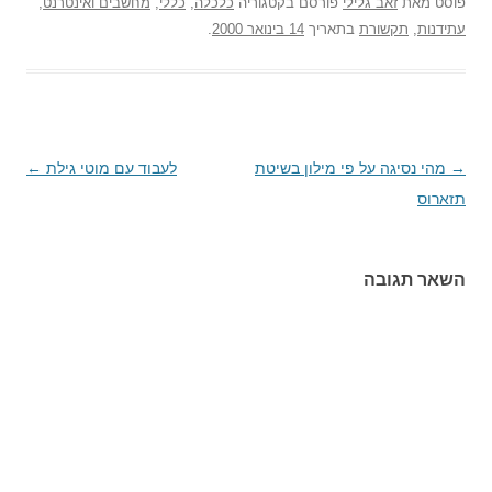
פוסט
מאת
זאב גלילי
פורסם בקטגוריה
כלכלה
,
כללי
,
מחשבים ואינטרנט
,
עתידנות
,
תקשורת
בתאריך
14 בינואר 2000
.
→
ניווט
מהי נסיגה על פי מילון בשיטת
לעבוד עם מוטי גילת
←
תזארוס
בפוסטים
השאר תגובה