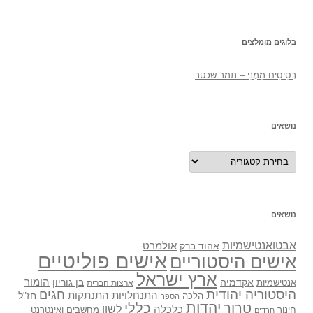
בלוגים מומלצים
רְסִיסִים מִמֶנִי – תמר שכטר
נושאים
נושאים
נושאים
אבטואנטישמיות
אולמרט
אהוד ברק
אישים פוליטיים
אישים היסטוריים
ארץ ישראל
אקדמיה
בן גוריון
הומור
אנטישמיות
ארצות הברית
היסטוריה יהודית
חגים
התנתקות
התנחלויות
חז"ל
הלכה
הספר
יהדות
כללי
טרור
לשון
כלכלה
מחשבים ואינטרנט
חינוך
חרדים