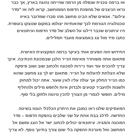
אז ברמה טכנית שנפלה מן הרמה שהייתה נהוגה בארץ, אך כבר
נראו הניצנים של מהפכת הדפוס הממוחשב. קראו לזה אז "סדר
צילום". אנשים שלא הבינו מחשב מהו סברו שמדובר באיזו
טכנולוגיה הגורמת לכך שהאותיות יצולמו במקום שנוצקו בעופרת.
היו עיתונים שכבר דילגו על השלב של סדר הדפוס ועיתונאים
כתבו מיד מול צג באמצעות מעבד תמלילים.
החידוש הזה הפעים אותי בעיקר ברמה המקצועית האישית.
פתאום אתה משוחרר מאימת הנייר הלבן שבמכונת הכתיבה. אינך
צריך להכניס עוד ועוד ניירות למכונה ולכתוב שוב ושוב פיסקה
שלא הצלחת להעלות על הנייר. פתאום יש לך צג מחשב שהוא
כמו הנייר החלק אך עולה עליו לאין שעור. אתה יכול למחוק
ולשנות ולהעביר קטעים ולבדוק איות ולחפש מילים ולהחליף
מילים. חופשי לגמרי מן הצורך להכין טיוטה ולתקן בלי סוף.
המעסיקים שלנו ראו כמובן את היתרון הכלכלי הגנוז בשיטה
החדשה. לדלג בבת אחת על שני שלבים בהפקת הדפוס – סדר
המכונה והמגיה. עיתונאים יכולים לכתוב ישר אל הצג ומשם אל
המחשב ואל מערכת ההפקה בלי שום צורך בתיווך נוסף. לא צריך