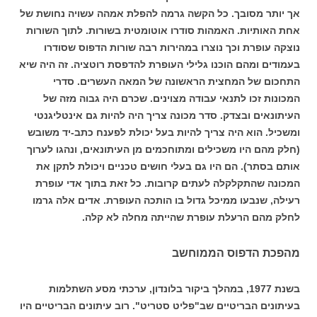
אך יותר מסובך. כל הקשה גרמה להפלת אמהה עשויה נחושת של
אחת האותיות. האמהות סודרו אוטומטית בשורות. לתוך השורות
נוצקה עופרת וכך נוצרו במהירות רבה שורות הדפוס שסודרו
בעמודים ומהם הוכנו גלילי העופרת להדפסת רוטציה. זה היה שיא
התחכום של המחצית הראשונה של המאה העשרים. סדרי
המכונות זכו לתנאי עבודה מצוינים. שכרם היה גבוה מזה של
העיתונאים ובצדק. סדר מכונה צריך היה להיות גם אינטליגנטי
ומשכיל. הוא היה צריך להיות בעל יכולת לפענח כתב-יד משובש
(חלק מהם היו משכילים ומתוחכמים מן העיתונאים, ונהגו לערוך
אותם בסתר). הם היו גם בעלי חושים טכניים ויכולת לתקן את
המכונה שהתקלקלה לעתים קרובות. כל זאת בתוך אדי עופרת
רעילה, שנבעו ממיכל גדול בו הותכה העופרת. אדים אלה גרמו
לחלק מהם הרעלת עופרת שהייתה מחלה לא קלה.
מהפכת הדפוס הממוחשב
בשנת 1977, במהלך ביקור בלונדון, ערכתי מסע השתלמות
בעיתונים הבריטיים שב"פליט סטריט". רוב עיתונים הבריטיים היו