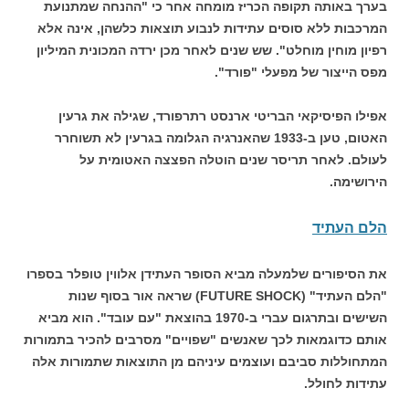
בערך באותה תקופה הכריז מומחה אחר כי "ההנחה שמתנועת
המרכבות ללא סוסים עתידות לנבוע תוצאות כלשהן, אינה אלא
רפיון מוחין מוחלט". שש שנים לאחר מכן ירדה המכונית המיליון
מפס הייצור של מפעלי "פורד".
אפילו הפיסיקאי הבריטי ארנסט רתרפורד, שגילה את גרעין
האטום, טען ב-1933 שהאנרגיה הגלומה בגרעין לא תשוחרר
לעולם. לאחר תריסר שנים הוטלה הפצצה האטומית על
הירושימה.
הלם העתיד
את הסיפורים שלמעלה מביא הסופר העתידן אלווין טופלר בספרו
"הלם העתיד" (FUTURE SHOCK) שראה אור בסוף שנות
השישים ובתרגום עברי ב-1970 בהוצאת "עם עובד". הוא מביא
אותם כדוגמאות לכך שאנשים "שפויים" מסרבים להכיר בתמורות
המתחוללות סביבם ועוצמים עיניהם מן התוצאות שתמורות אלה
עתידות לחולל.