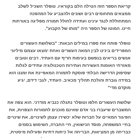
קריאת הספר הזה הטילה הלם בקוראיו. טופלר השכיל לשלב
ממצאים מתחומים רבים ושונים ולהצביע על המהפכה
המתחוללת לנגד עינינו ועתידה לחולל תמורה מפליגה באורחות
חיינו. המוטו של הספר היה "מותו של הקבוע".
טופלר פותח את ספרו במילים הבאות: "בשלושת העשורים
המפרידים בינינו לבין המאה העשרים ואחת ימצאו עצמם מיליוני
אנשים בריאים בנפשם בעימות חריף עם העתיד. רבים וטובים
מאזרחי האומות העשירות ועתירות הטכנולוגיה עתידים לגלות
שסיפוק הדרישה הבלתי פוסקת לתמורה המאפיינת את זמננו הוא
במידה גוברת והולכת תהליך מכאיב. העתיד, לגבי דידם, יגיע
מוקדם מדי"
שלושת העשורים חלפו וטופלר נתגלה כנביא מודרני. הוא צפה את
המשברים שיעברו בני אדם שאינם מוכנים לתמורות הצפויות, את
הפיגור המאיים על חברות שלא יכשירו עצמן לשינויים, את שינויים
בחיי המשפחה, מוסד הנישואין, חיי החברה, השימוש בסמים
כבריחה מן המציאות, הבריחה אל כיתות דתיות ופעילות מיסטית,