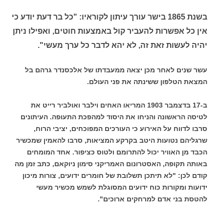
בשנת 1865 בישר עורך עיתון לקוראיו: "כל בר דעת יודע כי
אין כל אפשרות להעביר קול באמצעות חוטים, ואפילו ניתן
יהיה לעשות זאת זה, לא יהא לדבר כל ערך מעשי".
עשר שנים לאחר מכן יצאה ממעבדתו של אלכסנדר גרהם בל
המצאת הטלפון ששינתה את פני העולם.
ב-17 בדצמבר 1903 המריאו האחים וילבר ואולביר רייט את
לטיסה הראשונה והניחו את היסוד למהפכת התעופה. העיתונים
סרבו לדווח על האירוע כי העורכים המפוכחים, יציבי הרוח,
שרגליהם נטועות היטב בקרקע המציאות, סרבו להאמין שמכשיר
הכבד מן האוויר יכול להתרומם ולטוס כציפור. אחד המומחים
באותה תקופה, האסטרונום האמריקני סימון ניוקאם, כתב זמן מה
קודם לכן: "לא תיתכן תשלובת של חומרים ידועים, צורות מיכון
ידועות ומקורות כוח ידועים המסוגלת לשמש מכשיר מעשי
להטסת בני אדם למרחקים ארוכים".