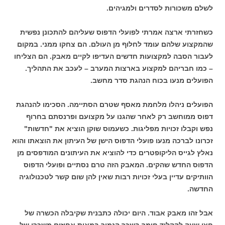
לשלם משכורות לסדרים ולמגיהים.
כשחזרתי ארצה אמרתי לפועלי הדפוס שעליהם להתכונן נפשית
שהמקצוע שלהם עומד לחלוף מן העולם. הם צחקו ממני. במקום
לעבור הסבה למקצועות חדשים העדיפו לקיים מאבק. הם הצליחו
– כמו חבריהם למקצוע בארצות המערב – לעכב את התהליך.
הפועלים מנעו בכוח הנהגת סדר מחשב.
הפועלים ניהלו מלחמת מאסף שטרם הסתיימה. הסכימו להנהגת
דפוס ממוחשב רק לאחר שהגנו על מקצועם ופרנסתם בחרוף
נפש וקבלו זכויות מפליגות. כשעמוס שוקן הוציא את "חדשות"
זכרונו לברכה מנעו פועלי הדפוס הישן של העיתון את הוצאתו והוא
נאלץ לגייס הליקופטרים כדי להוציא את העיתונים המודפסים מן
הדפוס החדש שהקים. המאבק הזה טרם נסתיים ופועלי הדפוס
הוותיקים עדיין בעלי זכויות רבות שאין להן שום קשר לטכנולוגיה
החדשה.
אבל זהו מאבק אבוד. היום יכולה כתבנית שקיבלה הכשרה של
חצי שעה להקליד חומר בשכר הנמוך במאות אחוזים משכרו של