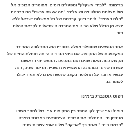
בדימונה, "לבידי אשקלון" ומפעלים דומים. מפוטרים הבוכים אל
מול מצלמת הטלוויזיה ושואלים: "מה אעשה עכשיו" הם קרבנות
"הלם העתיד". ליתר דיוק: קרבנות של כל ממשלות ישראל ללא
יוצא מן הכלל שלא הכינו את החברה הישראלית לקראת ההלם
הזה.
אחד הנושאים שטופלר מעלה בספריו הוא התחלופה המהירה
במקצועות של התקופה. אם בימי הביניים הייתה תוחלת החיים של
מקצוע כמה מאות שנים ואם במהפכה התעשייתי הראשונה
עשרות שנים ובמהפכה התעשייתית השנייה תריסר שנים, הנה
עכשיו מדובר על תחלופה בקצב שנפש האדם לא תמיד יכולה
לעמוד בו.
דפוס גוטנברג בימינו
הואיל ואני שייך לקו התפר בין התקופות אני יכול לספר משהו
מניסיון חיי. התחלתי את עבודתי העיתונאית במכונת כתיבה
"הרמס בייבי" ואחר כך "אריקה" שליוו אותי עשרות שנים.