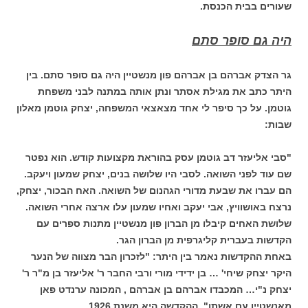
שעורים בבית הכנסת.
היה גם סופר סתם
גר הצדק אברהם בן אברהם פון מנשטיין היה גם סופר סתם. בין
היתר כתב את מגילת אסתר ונתן אותה במתנה לבני משפחת
גוטמן. על כך סיפר לי אחד מצאצאי המשפחה, יצחק גוטמן מאלון
שבות:
"סבי אליעזר דב גוטמן עסק בהוראת מקצועות קודש. הוא נפטר
שם עוד לפני השואה. לסבי היו שלושה בנים, יצחק שמעון ויעקב.
הם עברו את שבעת מדורי הגהנום של השואה. האח הבכור, יצחק,
נרצח באושוויץ, אבי יעקב ואחיו שמעון עלו ארצה אחרי השואה.
שלושת האחים קיבלו מן הברון פון מנשטיין מתנות ספרים עם
הקדשות בעברית קליגרפית מן הברון הגר.
באחת ההקדשות נאמר בין היתר: "לזכרון הבר מצווה של הנער
היקר יצחק שיחי' … בן ידידי מורי ורבי החבר ר' אליעזר בן מ"ר ר'
יצחק נ"י… המכבדו אברהם בן אברהם , המכונה ערנדט פאן
מאנשטיין עם אשתו". ההקדשה היא משנת 1926.