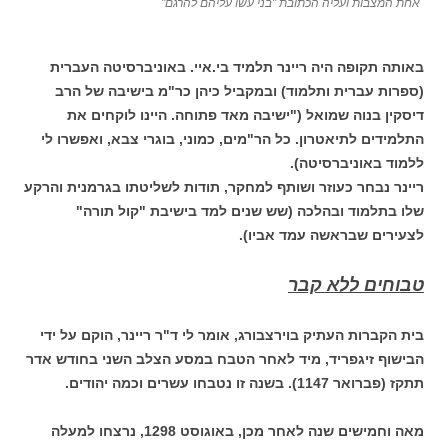
אחת המצבות ועליה הכתובת "בני עשו עליהם להרגם"
באותה תקופה היה ריינר תלמיד בי.איי. באוניברסיטה העברית
(ספרות עברית ותלמוד) ובמקביל כיהן כר"מ בישיבה של הרב
דיסקין בנוה שמואל ("ישיבה מאד פתוחה. היינו לוקחים את
התלמידים לתיאטרון. כל הר"מים, כמוני, בוגרי צבא, ואפשרו לי
ללמוד באוניברסיטה).
ריינר נבחר כעוזר ושותף למחקר, תודות לשליטתו בגרמנית והרקע
שלו בתלמוד ובהלכה (שש שנים למד בישיבת "קול תורה"
לצעירים שבראשה עמד אביו).
טבוחים ללא קבר
בית הקברות העתיק בוירצבורג, אומר לי ד"ר ריינר, הוקם על ידי
הבישוף זיגפריד, מיד לאחר הטבח במסע הצלב השני בחודש אדר
תתקז (פברואר 1147). בשנה זו נטבחו עשרים וכמה יהודים.
מאה וחמישים שנה לאחר מכן, באוגוסט 1298, נרצחו למעלה