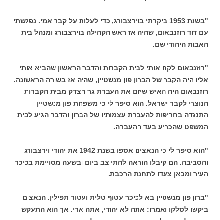
"בשנת 1953 ביקרתי בוירצבורג, כדי לעלות על קבר אמי. נפגשתי
עם דוד רוזנבאום, שהיה אז ראש הקהילה בוירצבורג ומנהל בית
האבות היהודי שם.
"רוזנבאום לקח אותי לבית הקברות והדבר הראשון שהביא אותי
אליו היה הקבר של הברון פון מנשטיין, שהיה אז בשורה הראשונה.
רוזנבאום היה האיש שיזם את העברת גר הצדק מבית הקברות
הנוצרי לקבר ישראל. הוא סיפר לי כי משפחת פון מנשטיין
התנגדה בחריפות להעברת עצמותיו של הברון והדבר הגיע לבית
המשפט שהכריע בעד ההעברה.
"הוא סיפר לי כי הנאצים אספו בשנת 1942 את יהודי וירצבורג
והסביבה. הם קיבלו הוראה להתייצב ביום ובשעה מסויימת בכיכר
העיר ומכאן צעדו לתחנת הרכבת.
"ברון פון מנשטיין בא לכיכר עטוף טלית ועטור תפילין. הנאצים
ביקשו לסלקו ואמרו: אתה לא יהודי, אתה ארי. אך הוא התעקש