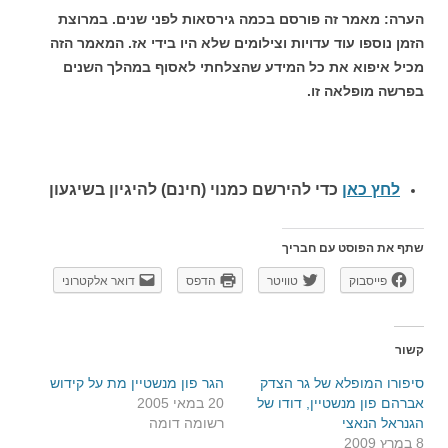
הערה: מאמר זה פורסם בכמה גירסאות לפני שנים. במרוצת
הזמן
נוספו עוד עדויות וצילומים שלא היו בידי אז. המאמר הזה
מכיל איפוא את כל המידע שהצלחתי לאסוף במהלך השנים
בפרשה מופלאה זו.
לחץ כאן
כדי להירשם כ
מנוי (חינם) להיגיון בשיגעון
שתף את הפוסט עם חבריך
פייסבוק
טוויטר
הדפס
דואר אלקטרוני
קשור
סיפורו המופלא של גר הצדק
הגר פון מנשטיין מת על קידוש
אברהם פון מנשטיין, דודו של
20 במאי 2005
הגנראל הנאצי
רשומה דומה
8 במרץ 2009