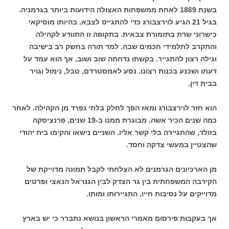
בשנת 1869 לאחת ממשפחות האצולה הידועות ביותר בגרמניה.
בגיל 21 הגיע לוירצבורג כדי להתגייס לצבא. בהיותו מוסיקאי
כישרוני שרת בתזמורת צבאית. בתקופה זו התוודע לקהילה
והתקרב לתלמידי חכמים שבה. למד תורה בחשק רב בישיבה
וגילה רצון להתגייר. בקשתו נדחתה שוב ושוב, אך הוא עמד על
דעתו ושכנע בכנות רצונו. נסע לאמסטרדם, טבל, נימול וגויר
בבית דין.
הוא חזר לוירצבורג ומאז הפך לחלק בלתי נפרד מן הקהילה. לאחר
כמה שנים הכיר אשה, מבוגרת ממנו ב-19 שנים, פרנציסקה
בזולד, שהתגיירה בלי קשר אליו. השניים נישאו והקימו בית יהודי
שהצטיין במעשי צדקה וחסד.
מן הארכיונים הגרמנים לא הצלחתי לקבל תמונה מדוייקת של
הקירבה המשפחתית בין גר הצדק לבין הגנראל הנאצי ופרטים
מדוייקים על נסיבות חייו, התגיירותו ומותו.
אך בעקבות פירסום מאמרי הראשון בנושא נתברר כי יש בארץ