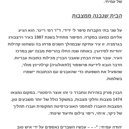
של עמיחי.
הבית שנבנה ממצבות
על שני בתי הקברות סיפר לי ידידי, ד"ר רמי ריינר. הוא הגיע
אליהם כמעט במקרה. הסיפור מתחיל בשנת 1987 בעיר וירצבורג
בגרמניה. זו עיר עתיקה שבמהלך השנים פרחו בה ונשחטו קהילות
יהודיות לסירוגין. באותה שנה החלו בהריסת מבנה ישן במרכז
העיר. עובר אורח הבחין שאבני הבניין מכילות כתובות עבריות.
הדבר הובא לידיעת פרופסור (לתאולוגיה) קרלהיינץ מולר,
שהפעיל את השפעתו כדי שהאבנים עם הכתובות יישמרו
בשלמות.
הבנין פורק בזהירות ונתברר כי זהו אוצר היסטורי. במקום נמצאו
1474 מצבות וחלקי מצבות, במשקל כולל של יותר משבעים טון.
המצבות הועברו למחסני האוניברסיטה המקומית ועברו תהליך
של ניקוי, איחוי, ריפוי צילום ותיעוד שיטתי.
יהודה עמיחי: "- – – עכשיו השברים נאספים על ידי איש טוב