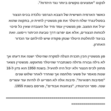
לנקוט "אמצעים נוקשים ביותר נגד היהדות".
כאשר הארמיה השישית של הצבא הגרמני נלכדה בכיס הנצור
בסטלינגרד שלח היטלר את פון מנשטיין לחזית זו, בתקווה שהוא
יציל את המצב. פון מנשטיין עמד מיד על העובדה שאין כל סיכוי
לכוחות הנצורים, אלא אם יפרצו דרך טבעת הכיתור וייסוגו. זאת
בניגוד להחלטת היטלר שנתן פקודה שיש להילחם עד הכדור
האחרון.
פון מנשטיין הכין תכנית הצלה למקרה שהיטלר ישנה את דעתו אך
לא גילה גבורה גדולה כשנתברר שהיטלר מתעקש. מנשטיין נשאר
מחוץ לכיס הנצור ולא יכול היה להועיל. בשנת 1950 הוא נדון ל-18
שנות מאסר על פשעי מלחמה אך שוחרר לאחר שלוש שנים
"מסיבות רפואיות". סיבות אלה לא הפריעו לו לחיות עוד עשרים
שנה. ספר זכרונותיו, "נצחונות אבודים", פורסם בשנת 1955.
==================================================
=================