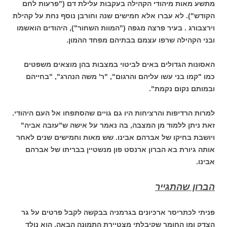
מתשע מאות מיהודי הקהילה בעקבות עלילת דם ("פרעות לחם
הקודש"). לא עברו אלא חמישים שנה וחורבן נוסף נחת על קהילת
וירצבורג . בעיר פרצה מגפה ("המוות השחור"), היהודים הואשמו
ובני הקהילה שרפו עצמם בבתיהם מפחד ההמון.
האסונות הגדולים באים לביטוי במצבות בהן מוצאים משפטים
כמו "קמו בני עשו עליהם והרגום", "ר' משה הנהרג", "בחייהם
ובמותם נקום נקמת".
למרות הרדיפות והרציחות היו גם גויים שהסתפחו אל העם היהודי.
זאת ניתן ללמוד מן המצבה, בה נאמר על אישה ש"עזבה אביה"
ויושבת בחיקו של אברהם אבינו. שש מאות וחמישים שנים לאחר
אותה גיורת בא הברון ארנסט פון מנשטיין בבריתו של אברהם
אבינו.
הברון שהתגייר
פניתי לכתריסר ארכיונים בגרמניה בבקשה לקבל פרטים על גר
הצדק ומן החומר שקיבלתי מצטיירת התמונה הבאה. הוא נולד