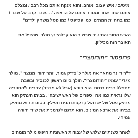
ומיטיב / איש עצוב ואוהב. והוא מנקה אותם מכל רבב / ומצלם
אותם אחד אחד ומסדר אותם על הרצפה / …שבר קרב אל שבר /
כמו בתחיית המתים, כמו פסיפס / כמו פסל משחק ילדים"
האיש הטוב והמיטיב שבשיר הוא קרלהיינץ מולר, שהציל את
האוצר הזה מכיליון.
פרופסור "יהודונוצרי"
ד"ר ריינר מתאר את מולר כ"צדיק גמור, יותר יהודי מנוצרי". מולר
מגדיר עצמו "יהודונוצרי". הולך ביום ראשון לכנסיה ובשבת
מתפלל בבית כנסת. הוא קורא (אבל לא מדבר) עברית ו"הספריה
שלו נראית כמו ארון ספרים של ראש ישיבה". בביתו העתיק הוא
מחזיק פסל של ישו ועל קרקפתו הניח תפילין. בסוכות הוא מחזיק
בביתו את ארבע המינים. הוא תרגם לגרמנית את שירי יהודה
עמיחי.
לאחר כשנתיים שלוש של עבודות ראשוניות חיפש מולר מומחים