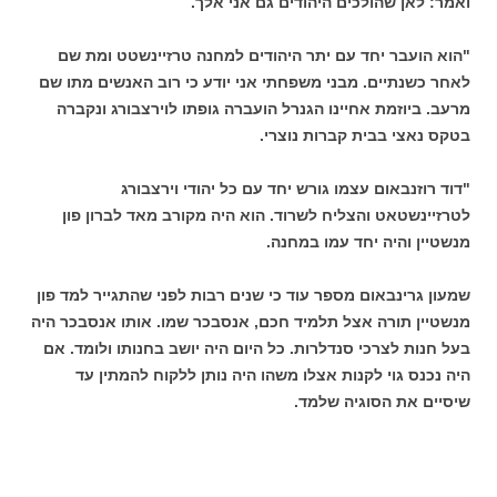
ואמר: לאן שהולכים היהודים גם אני אלך.
"הוא הועבר יחד עם יתר היהודים למחנה טרזיינשטט ומת שם
לאחר כשנתיים. מבני משפחתי אני יודע כי רוב האנשים מתו שם
מרעב. ביוזמת אחיינו הגנרל הועברה גופתו לוירצבורג ונקברה
בטקס נאצי בבית קברות נוצרי.
"דוד רוזנבאום עצמו גורש יחד עם כל יהודי וירצבורג
לטרזיינשטאט והצליח לשרוד. הוא היה מקורב מאד לברון פון
מנשטיין והיה יחד עמו במחנה.
שמעון גרינבאום מספר עוד כי שנים רבות לפני שהתגייר למד פון
מנשטיין תורה אצל תלמיד חכם, אנסבכר שמו. אותו אנסבכר היה
בעל חנות לצרכי סנדלרות. כל היום היה יושב בחנותו ולומד. אם
היה נכנס גוי לקנות אצלו משהו היה נותן ללקוח להמתין עד
שיסיים את הסוגיה שלמד.