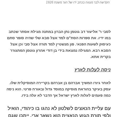
הקדשה לבר מצווה בכתב ידו של הגר משנת 1926
לסבי ר' אליעזר דב גוטמן נתן הברון במתנה מגילת אסתר שכתב
במו ידיו. את ספרות הסת"ם למד אצל סבא שלי שהיה סופר סתם
כעיסוק לשעות הפנאי. פון מנשטיין למד תורה אצל סבי וכן אצל
הסבא רבא. המגילה נמצאת בידי בן דודי אהרון גוטמן המתגורר
בקרית אתא.
ניסה לעלות לארץ
לאחר גיורו המשיך אברהם בן אברהם בקריירה המוסיקלית שלו.
עסק בעיקר בהוראת מוסיקה במוסד גדול ובאורח פרטי. הוא ניסה
כמה פעמים לעלות לארץ ישראל אך הדבר לא עלה בידו.
עם עליית הנאצים לשלטון לא נהגו בו כיהודי, הואיל
ולפי תורת הגזע הנאצית הוא נשאר ארי. ייתכן שגם