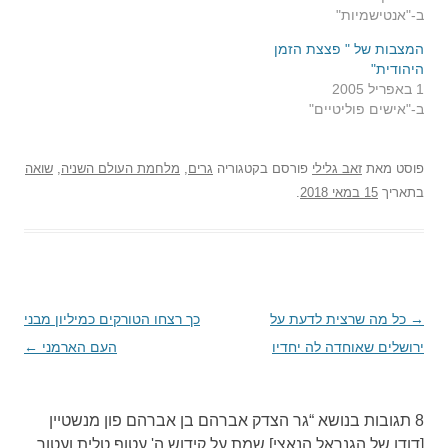
ב-"אנטישמיות"
המצבות של " פצצת הזמן
היהודית"
1 באפריל 2005
ב-"אישים פוליטיים"
פוסט
מאת
זאב גלילי
פורסם בקטגוריה
גרים
,
מלחמת העולם השניה
,
שואה
בתאריך
15 במאי 2018
.
→
ניווט
כל מה שרצית לדעת על
כך רצחו הטורקים כמיליון מבני
בפוסטים
ירושלים שאוחדה לה יחדיו
העם הארמני
←
8 תגובות בנושא “
גר הצדק אברהם בן אברהם פון מנשטיין
[דודו של הגנראל הנאצי] שמת על קידוש ה' עטוף טלית ועטור