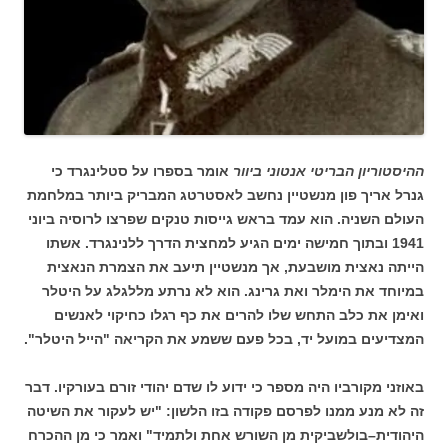
ההיסטוריון הבריטי אנטוני ביוור
אומר בספרו על סטלינגרד כי
גנרל אריך פון מנשטיין נחשב לאסטרטג המבריק ביותר במלחמת
העולם השניה. הוא עמד בראש גייסות טנקים שפרצו לרוסיה ביוני
1941 ובתוך חמישה ימים הגיע למחצית הדרך ללנינגרד. אשתו
הייתה נאצית מושבעת, אך מנשטיין תיעב את הצמרת הנאצית
במיוחד את הימלר ואת גרינג. הוא לא נרתע מללגלג על היטלר
ואימן את כלב התחש שלו להרים את כף רגלו כחיקוי לאנשים
המצדיעים במועל יד, בכל פעם ששמע את הקריאה "הייל היטלר".
באוזני מקורביו היה מספר כי ידוע לו שדם יהודי זורם בעורקיו. דבר
זה לא מנע ממנו לפרסם פקודה בזו הלשון: "יש לעקור את השיטה
היהודית–בולשביקית מן השורש אחת ולתמיד" ואמר כי מן ההכרח