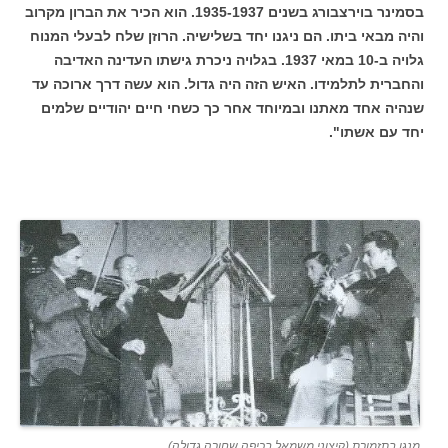
בסמינר בוירצבורג בשנים 1935-1937. הוא הכיר את הברון מקרוב
והיה מבאי ביתו. הם ניגנו יחד בשלישיה. הרוזן שלח לבעלי המנוח
גלויה ב-10 במאי 1937. בגלויה ניכרת גישתו העדינה האדיבה
והחברית לתלמידו. האיש הזה היה גדול. הוא עשה דרך ארוכה עד
שנהיה אחד מאתנו ובמיוחד אחר כך כשחי חיים יהודיים שלמים
יחד עם אשתו".
מנגן בתזמורת (קיצוני משמאל בכיפה שחורה גדולה)