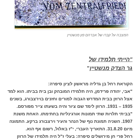
המצבה על קברו של אברהם פון מנשטיין
"הייתי תלמידו של
גר הצדק מנשטיין
"
הקוראת רחל בן גדליה מראשון לציון סיפרה:
"אבי, יהודה פרידמן, היה תלמידו המובהק ובן בית בביתו. הוא למד
אצל הרוזן בבית המדרש הגבוה למורים וחזנים בוירצבורג, בשנים
1935 – 1931. הרוזן לימד שם ציור והיה בשעתו צייר מפורסם.
"בביתי תלויות שתי תמונות אורגינליות בחתימתו. האחת משנת
1907. השניה תמונת נוף של הנהר והעיר וירצבורג ברקע. התמונה
מיום 31.8.20. התאריך העברי, י"ז באלול, רשום אף הוא.
רחל פרי חן מירושלים סיפרה: בעלי ז"ל היה תלמידו של הרוזן