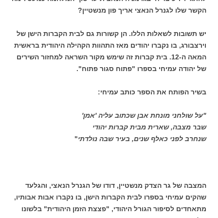
הקשר שלו לגנרל הנאצי אריך פון מנשטיין?
יש תשובות לשאלות הללו. הן קשורות גם לבית הקברות הישן של
וירצבורג, בו נקברו יהודים מאז התהוות הקהילה היהודית בראשית
המאה ה-12. בית קברות זה שימש מקור השראה למחזור השירים
של יהודה עמיחי בספרו "פתוח סגור פתוח".
בשיר הפותח את הספר כותב עמיחי:
"על שולחני מונחת אבן שכתוב עליה 'אמן'
שבר מצבה, שארית מבית קברות יהודי
שנחרב לפני כאלף שנים, בעיר שבה נולדתי
"
המצבה של גר הצדק מנשטיין, דודו של הגנרל הנאצי, והגלעד
שהקים עמיחי בספרו לבית הקברות הישן, בו נקברו אבות אבותיו,
מתאחדים לסיפור הגורל היהודי, "פצצת הזמן היהודית" בלשונו