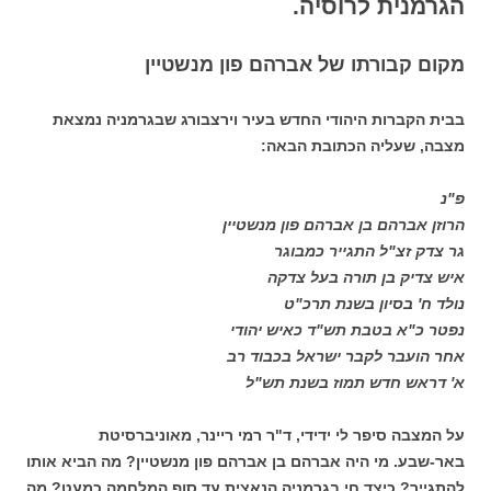
הגרמנית לרוסיה.
מקום קבורתו של אברהם פון מנשטיין
בבית הקברות היהודי החדש בעיר וירצבורג שבגרמניה נמצאת
מצבה, שעליה הכתובת הבאה:
פ"נ
הרוזן אברהם בן אברהם פון מנשטיין
גר צדק זצ"ל התגייר כמבוגר
איש צדיק בן תורה בעל צדקה
נולד ח' בסיון בשנת תרכ"ט
נפטר כ"א בטבת תש"ד כאיש יהודי
אחר הועבר לקבר ישראל בכבוד רב
א' דראש חדש תמוז בשנת תש"ל
על המצבה סיפר לי ידידי, ד"ר רמי ריינר, מאוניברסיטת
באר-שבע. מי היה אברהם בן אברהם פון מנשטיין? מה הביא אותו
להתגייר? כיצד חי בגרמניה הנאצית עד סוף המלחמה כמעט? מה