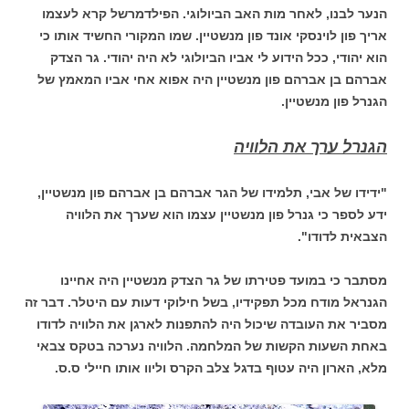
הנער לבנו, לאחר מות האב הביולוגי. הפילדמרשל קרא לעצמו
אריך פון לוינסקי אונד פון מנשטיין. שמו המקורי החשיד אותו כי
הוא יהודי, ככל הידוע לי אביו הביולוגי לא היה יהודי. גר הצדק
אברהם בן אברהם פון מנשטיין היה אפוא אחי אביו המאמץ של
הגנרל פון מנשטיין.
הגנרל ערך את הלוויה
"ידידו של אבי, תלמידו של הגר אברהם בן אברהם פון מנשטיין,
ידע לספר כי גנרל פון מנשטיין עצמו הוא שערך את הלוויה
הצבאית לדודו".
מסתבר כי במועד פטירתו של גר הצדק מנשטיין היה אחיינו
הגנראל מודח מכל תפקידיו, בשל חילוקי דעות עם היטלר. דבר זה
מסביר את העובדה שיכול היה להתפנות לארגן את הלוויה לדודו
באחת השעות הקשות של המלחמה. הלוויה נערכה בטקס צבאי
מלא, הארון היה עטוף בדגל צלב הקרס וליוו אותו חיילי ס.ס.