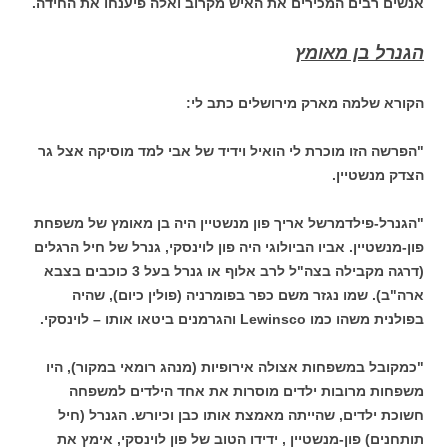
אנשים רבים המכירים את האיש מקרוב ואלה פיענחו את החידה.
הגנרל בן מאומץ
הקורא שלמה מארק מירושלים כתב לי:
"הפרשה הזו מוכרת לי הואיל וידיד של אבי למד מוסיקה אצל גר
הצדק מנשטיין.
"הגנרל-פילדמרשל אריך פון מנשטיין היה בן מאומץ של משפחת
פון-מנשטיין. אביו הביולוגי היה פון לוינסקי, גנרל של חיל הרגלים
(דרגה מקבילה בצה"ל לרב אלוף או גנרל בעל 3 כוכבים בצבא
ארה"ב). שמו נגזר משם כפר בפומרניה (פולין כיום), שהיה
בפולנית משהו כמו Lewinsco והגרמנים ביטאו אותו – לוינסקי.
"כמקובל במשפחות אצולה אירופיות (מנהג רומאי במקור), היו
משפחות מרובות ילדים מוסרות את אחד הילדים למשפחה
חשוכת ילדים, שהייתה מאמצת אותו כבן וכיורש. הגנרל (חיל
תותחנים) פון-מנשטיין , ידידו הטוב של פון לוינסקי, אימץ את