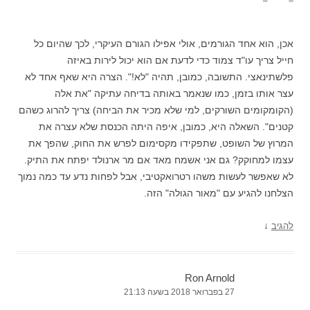
אכן, הוא אחד הגורמים, אולי אפילו הגורם העיקרי, לכך שהיום כל
חייל צריך עו"ד צמוד כדי לדעת אם הוא יכול לירות באיזה
פלשתינאצי. התשובה, כמובן, תהיה "לא!". הצרה היא שאף אחד לא
עצר אותו בזמן, כמו שנאמר באותה בדיחה עתיקה "את אלה
(הקומקומים השורקים, למי שלא מכיר את הביחה) צריך להרוג כשהם
קטנים". השאלה היא, כמובן, איפה היתה הכנסת שלא עצרה את
המרוץ של השופט, שתפקידו מקסימום לפרש את החוק, שהפך את
עצמו למחוקק? גם אני אשמח מאד אם מר ארנולד יפתח את התיק.
לא שאפשר לעשות משהו רטרואקטיבי, אבל לפחות נדע עד כמה נמוך
הצלחנו להגיע עם "מאור הגולה" הזה.
↓
להגיב
Ron Arnold
27 בפברואר 2018 בשעה 21:13