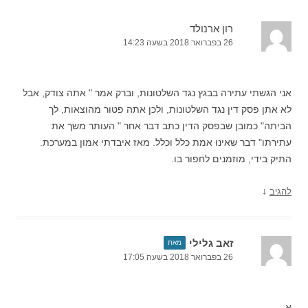
רון ארנולד
26 בפברואר 2018 בשעה 14:23
אני הגשתי עתירה בבגץ נגד השלטונות, וברק אמר " אתה צודק, אבל
לא אתן פסק דין נגד השלטונות, ולכן אתה פטור מהוצאות, לך
הביתה" כמובן שבפסק הדין כתב דבר אחר " העותר משך את
עתירתו" דבר שאינו אמת כלל וכלל. מאז איבדתי אמון במערכת.
התיק בידי, מוזמנים לחפור בו.
↓
להגיב
זאב גלילי
מאת
26 בפברואר 2018 בשעה 17:05
א