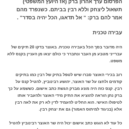
הפרסום ערך אהרון ברק (אז היועץ המשפטי)
תשאול ליצחק וללא רבין בביתם. כשנפרד מהם
אמר להם ברק: " אל תדאגו, הכל יהיה בסדר" .
עבירה טכנית
היה מדובר בסך הכל בעבירה טכנית. באוצר בדקו 20 תיקים של
עברייני מטבע מן העבר ונתברר כי כולם יצאו מן העניין בקנס ללא
משפט.
רוב בכירי האוצר סברו שיש לטפל בתיק של רבין כמו בתיקים
קודמים ולחצו על שר האוצר, יהושע רבינוביץ, להטיל קנס על
רבין. קנס כזה היה מונע מברק הגשת כתב אישום. כששמע על כך
ברק נתן הוראה להוציא את התיק מידי האוצר ולהעביר אותו
לטיפולו האישי. הוא החליט להעמיד לדין לא רק את לאה רבין
אלא (בניגוד למיתוס האמור) גם את יצחק רבין.
כל עוד לא הוגש כתב אישום יכול היה שר האוצר רבינוביץ להטיל