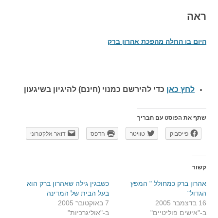
ראה
היום בו החלה מהפכת אהרון ברק
לחץ כאן
כדי להירשם כ
מנוי (חינם) להיגיון בשיגעון
שתף את הפוסט עם חבריך
פייסבוק
טוויטר
הדפס
דואר אלקטרוני
קשור
אהרון ברק כמחולל " המפץ
כשבגין גילה שאהרון ברק הוא
הגדול"
בעל הבית של המדינה
16 בדצמבר 2005
7 באוקטובר 2005
ב-"אישים פוליטיים"
ב-"אוליגרכיות"