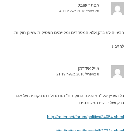
אסתר שובל
28 במרץ 2018 בשעה 4:12
הבעייה לא ברק,אלא המפחדים ומקיימים הפסיקות שאינן חוקיות.
↓
להגיב
אייל אידרמן
8 באפריל 2018 בשעה 21:19
כל העניין של "המהפכה החוקתית" הורתו ולידתו בקנוניה של אהרן
ברק ושל יורשיו המשובטים:
http://rotter.net/forum/politics/24054.shtml
http://rotter.net/forum/gil/27344.shtml