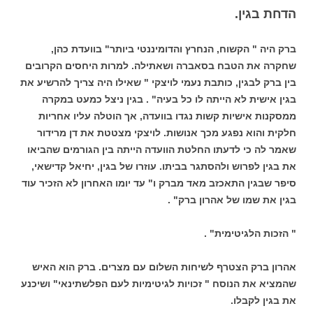
הדחת בגין.
ברק היה " הקשוח, הנחרץ והדומיננטי ביותר" בוועדת כהן,
שחקרה את הטבח בסאברה ושאתילה. למרות היחסים הקרובים
בין ברק לבגין, כותבת נעמי לויצקי " שאילו היה צריך להרשיע את
בגין אישית לא הייתה לו כל בעיה" . בגין ניצל כמעט במקרה
ממסקנות אישיות קשות נגדו בוועדה, אך הוטלה עליו אחריות
חלקית והוא נפגע מכך אנושות. לויצקי מצטטת את דן מרידור
שאמר לה כי לדעתו החלטת הוועדה הייתה בין הגורמים שהביאו
את בגין לפרוש ולהסתגר בביתו. עוזרו של בגין, יחיאל קדישאי,
סיפר שבגין התאכזב מאד מברק ו" עד יומו האחרון לא הזכיר עוד
בגין את שמו של אהרון ברק" .
" הזכות הלגיטימית" .
אהרון ברק הצטרף לשיחות השלום עם מצרים. ברק הוא האיש
שהמציא את הנוסח " זכויות לגיטימיות לעם הפלשתינאי" ושיכנע
את בגין לקבלו.