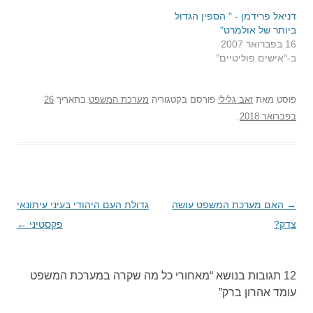
דניאל פרידמן - " הספין הגדול
ביותר של אולמרט"
16 בפברואר 2007
ב-"אישים פוליטיים"
פוסט
מאת
זאב גלילי
פורסם בקטגוריה
מערכת המשפט
בתאריך
26
בפברואר 2018
.
→
ניווט
האם מערכת המשפט עושה
גדולת העם היהודי בעיני עיתונאי
צדק?
בפוסטים
פקסטיני
←
12 תגובות בנושא “
מאחורי כל מה שקרה במערכת המשפט
עומד אהרון ברק
”