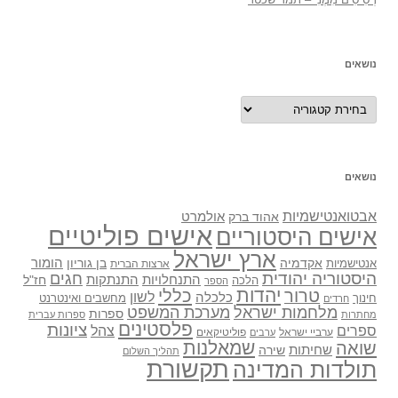
נושאים
נושאים
נושאים
אבטואנטישמיות
אולמרט
אהוד ברק
אישים פוליטיים
אישים היסטוריים
ארץ ישראל
אקדמיה
בן גוריון
הומור
אנטישמיות
ארצות הברית
היסטוריה יהודית
חגים
התנתקות
התנחלויות
חז"ל
הלכה
הספר
יהדות
כללי
טרור
לשון
כלכלה
מחשבים ואינטרנט
חינוך
חרדים
מלחמות ישראל
מערכת המשפט
ספרות
מחתרות
ספרות עברית
פלסטינים
ציונות
ספרים
צהל
ערביי ישראל
פוליטיקאים
ערבים
שואה
שמאלנות
שחיתות
שירה
תהליך השלום
תקשורת
תולדות המדינה