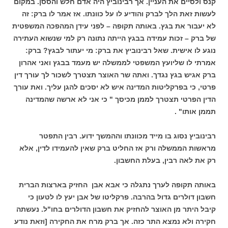
קנס ולסיים את העניין. אך רבינוביץ היה אדם חלש והססן. במקום
לעשות זאת הלך לברק והודיע לו על כוונתו. אז אמר לו ברק: זה
לא יעבור את בגץ. באותה תקופה – לפני עידן המהפכה המשפטית
של ברק – זכות עמידה בבגץ הייתה נתונה רק למי שנשוא העתירה
נוגע לו אישית. שאל רבינוביץ את ברק: מי יעתור לבגץ? ברק:
אמרתי לו שליועץ המשפטי לממשלה יש מעמד בבגץ ואני אהרון
ברק אגיש בגץ נגדך. ואתה שר האוצר תצטרך לשכור לך עורך דין
פרטי, כי בפרקליטות המדינה איש לא יסכים להגן עליך. ואת עורך
הדין הפרטי תצטרך לממן מכיסך " כי אני לא ארשה שהמדינה
תממן אותו" .
רבינוביץ נסוג בו מייד מכוונתו וההמשך ידוע. רבין התפטר
מראשות הממשלה ורק אז החליט ברק שאין להעמידו לדין, אלא
רק את לאה רבין, בעלת החשבון.
באותה תקופה לערך נתגלה כי אבא אבן החזיק בארצות הברית
חשבון דולרים גדול בהרבה. פרקליטו של אבן יעץ לו לטעון כי
קיבל היתר מן האוצר להחזיק את חשבון הדולרים בחו"ל. נעשתה
חקירה ולא נמצא התר כזה. אך ברק מרח את החקירה [וזאת נודע