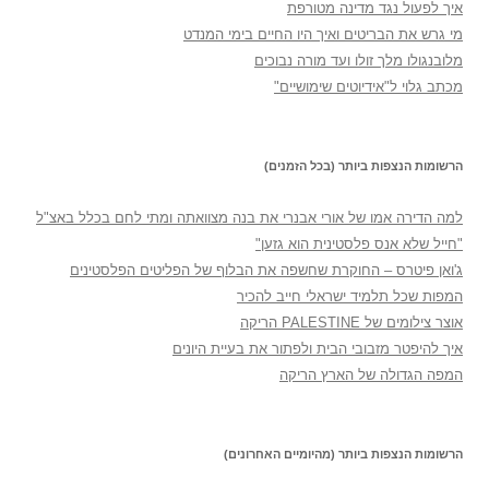
איך לפעול נגד מדינה מטורפת
מי גרש את הבריטים ואיך היו החיים בימי המנדט
מלובנגולו מלך זולו ועד מורה נבוכים
מכתב גלוי ל"אידיוטים שימושיים"
הרשומות הנצפות ביותר (בכל הזמנים)
למה הדירה אמו של אורי אבנרי את בנה מצוואתה ומתי לחם בכלל באצ"ל
"חייל שלא אנס פלסטינית הוא גזען"
ג'ואן פיטרס – החוקרת שחשפה את הבלוף של הפליטים הפלסטינים
המפות שכל תלמיד ישראלי חייב להכיר
אוצר צילומים של PALESTINE הריקה
איך להיפטר מזבובי הבית ולפתור את בעיית היונים
המפה הגדולה של הארץ הריקה
הרשומות הנצפות ביותר (מהיומיים האחרונים)