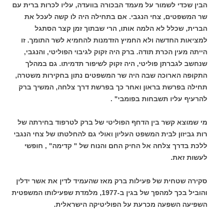
הבין שכדי לשמור על מעמד הבכורה בוועדה, עליו לכרות ברית עם
שר המשפטים, צחי הנגבי. אם בתחילה היה לו קשה לעכל את
הברית, שכלל לא הלמה אותו, הרי שבתוך זמן קצר הסתגל
למציאות החדשה ולא החמיץ הזדמנות להחמיא לשר התומך. זו
הייתה מעין הכרת תודה. ברק היה זקוק לגיבוי הפוליטי, והנגבי,
שנחשב לגברתן פוליטי, היה זקוק לשיפור תדמיתו. גם במהלך
התקופה הארוכה שבה היה שר המשפטים נתון בחקירות משטרה,
תחילה בפרשת בראון ואחר כך בפרשת דרך צלחה, המשיך ברק
להרעיף עליו תשבחות בפומבי" .
מי שמוצא קשר בין הדחף הפוליטי של ברק לטרפוד בחירתה של
רות גביזון לבית המשפט העליון ואולי גם להחלטתו של צחי הנגבי
ללכת בדרך צלחה אל החיק החם והנוח של " קדימה" , חופשי
לעשות זאת.
סקירה שטחית של פעילות ברק מאז שהעמיד לדין את אשר ידלין
והוביל בכך למהפך של בגין ב-1977, מלמדת שפעילותו המשפטית
השפיעה השפעה מכרעת על הפוליטיקה הישראלית.