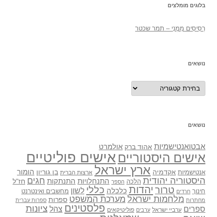
בלוגים מומלצים
רְסִיסִים מִמֶנִי – תמר שכטר
נושאים
ושאים
נושאים
אבטואנטישמיות
אולמרט
אהוד ברק
אישים פוליטיים
אישים היסטוריים
ארץ ישראל
אקדמיה
בן גוריון
הומור
אנטישמיות
ארצות הברית
היסטוריה יהודית
חגים
התנתקות
התנחלויות
חז"ל
הלכה
הספר
יהדות
כללי
טרור
לשון
כלכלה
מחשבים ואינטרנט
חינוך
חרדים
מלחמות ישראל
מערכת המשפט
ספרות
מחתרות
ספרות עברית
פלסטינים
ציונות
ספרים
צהל
ערביי ישראל
פוליטיקאים
ערבים