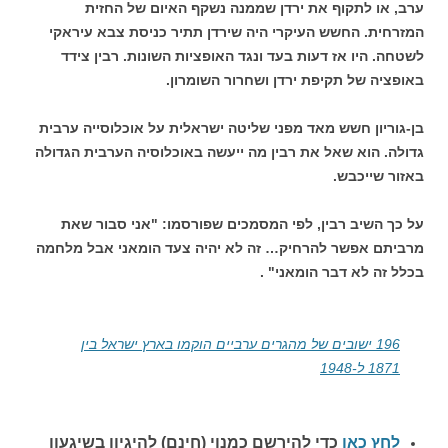
ערב, או לתקוף את ירדן שממנה נשקף האיום של החזית
המזרחית. החשש העיקרי היה שירדן תתיר כניסת צבא עיראקי
לשטחה. היו אז דעות בעד ונגד האופציות השונות. רבין צידד
באופציה של תקיפת ירדן ושחרור השומרון.
בן-גוריון חשש מאד מפני שליטה ישראלית על אוכלוסייה ערבית
גדולה. הוא שאל את רבין מה ייעשה באוכלוסיה הערבית הגדולה
באזור שייכבש.
על כך השיב רבין, לפי המסמכים שפורסמו: "אני סבור שאת
מרביתם אפשר להרחיק… זה לא יהיה צעד הומאני אבל מלחמה
בכלל זה לא דבר הומאני" .
196 ישובים של מהגרים ערביים הוקמו בארץ ישראל בין
1871 ל-1948
לחץ כאן
כדי להירשם כ
מנוי (חינם) להיגיון בשיגעון