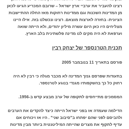
רצינו להעביר את ערביי ארץ ישראל – שרובם המכריע הגיעו לכאן
מן המדינות השכנות וגם ממדינות רחוקות מאז החלה ההתיישבות
הציונית- בחזרה לארצות מוצאם. רצינו ונכשלנו בזה. אילו היינו
מצליחים היו כאן היום עשרה מיליון יהודים, ולא הייתה שואה
וערפאת לא היה מקים לנו מדינה פלשתינית בלב הארץ.
תכנית הטרנספר של יצחק רבין
פורסם בתאריך 11 בנובמבר 2005
בתעודות שפרסם גנזך המדינה לא מכבר מגלה כי רבין לא היה
רחוק כל כך בהשקפותיו מגנדי בנוגע לטרנספר.
המסמכים מתייחסים לתקופה של ערב מבצע קדש ב-1956.
הדילמה שעמדה אז בפני ישראל הייתה כיצד להקדים את הערבים
ולהביסם לפני שהם יפתחו ב"סיבוב שני" . היו אז ויכוחים אם
עדיף לתקוף את מצרים שהייתה המיליטנטית ביותר מבין מדינות