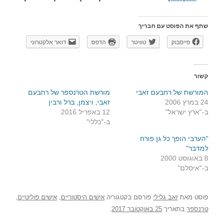
שתף את הפוסט עם חבריך
פייסבוק
טוויטר
הדפס
דואר אלקטרוני
קשור
המורשת של רחבעם זאבי
מורשת הטרנספר של רחבעם
24 במרץ 2006
זאבי, ויצמן, ברל ורבין
ב-"ארץ ישראל"
12 באפריל 2016
ב-"כללי"
"הערבי הופך כל גן פורח
למדבר"
8 באוגוסט 2000
ב-"איסלם"
פוסט
מאת
זאב גלילי
פורסם בקטגוריה
אישים היסטוריים
,
אישים פוליטיים
,
טרנספר
בתאריך
25 באוקטובר 2017
.