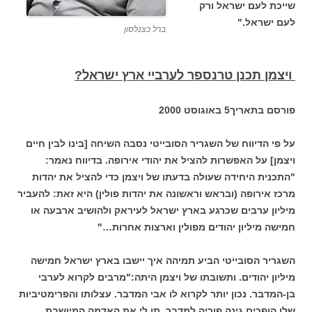
שייכת לעם ישראל ורק
לעם ישראל."
ברל כצנלסון
ויצמן תכנן טרנספר לערביי ארץ ישראל?
פורסם בתאריך5 באוגוסט 2000
על פי הדיווח של השגריר הסובייטי נסבה השיחה [בינו לבין חיים
ויצמן] על האפשרות להציל את יהודי אירופה. בדיווח נאמר:
"התכנית היחידה שעולה בדעתו של ויצמן כדי להציל את יהדות
מרכז אירופה (ובראש וראשונה את יהדות פולין) היא זאת: להעביר
מיליון ערבים שכרגע בארץ ישראל לעיראק ולהושיב ארבעה או
חמישה מיליון יהודים מפולין וארצות אחרות…"
השגריר הסובייטי הביע תמיהה איך יישבו בארץ ישראל חמישה
מיליון יהודים. ותשובתו של ויצמן היתה:
"מרבים לקרוא לערבי
בן-המדבר. נכון יותר לקרוא לו אבי המדבר. עצלותו והפרימטיביות
שלו הופכים גינה פוריה למדבר. תן לי את האדמה המיושבת