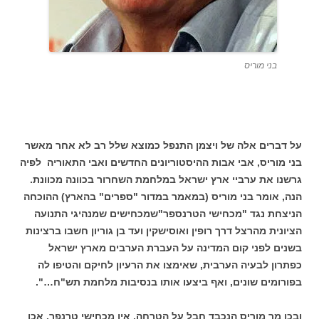
בני מוריס
על דברים אלה של ויצמן התנפל כמוצא שלל רב לא אחר מאשר
בני מוריס, אבי אבות ההיסטוריונים החדשים ואבי התאוריה לפיה
גרשנו את ערביי ארץ ישראל במלחמת השחרור בכוונה מכוונת.
הנה, אומר בני מוריס (במאמר במדור "ספרים" בהארץ) ההוכחה
הניצחת נגד "מכחישי הטרנספר"שמכחישים שמנהיגי התנועה
הציונית מהרצל דרך רופין ואוסישקין ועד בן גוריון חשבו ברצינות
בשנים לפני קום המדינה על העברת הערבים מארץ ישראל
כפתרון לבעיה הערבית, שאימצו את הרעיון לחיקם והטיפו לה
בפורומים שונים, ואף ביצעו אותו בנסיבות מלחמת תש"ח…".
ובכן מר מוריס הנכבד חבל על הטרחה. אין מכחישי טרנפר. אכן