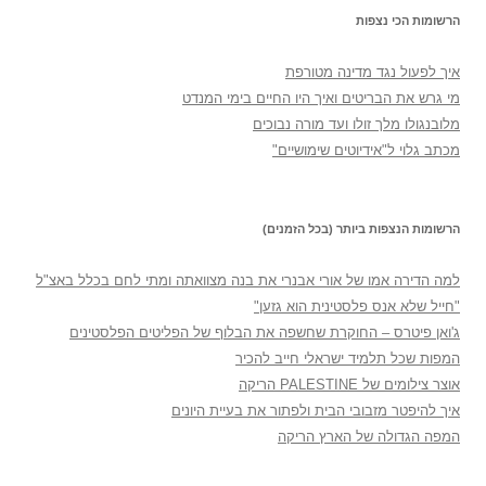
הרשומות הכי נצפות
איך לפעול נגד מדינה מטורפת
מי גרש את הבריטים ואיך היו החיים בימי המנדט
מלובנגולו מלך זולו ועד מורה נבוכים
מכתב גלוי ל"אידיוטים שימושיים"
הרשומות הנצפות ביותר (בכל הזמנים)
למה הדירה אמו של אורי אבנרי את בנה מצוואתה ומתי לחם בכלל באצ"ל
"חייל שלא אנס פלסטינית הוא גזען"
ג'ואן פיטרס – החוקרת שחשפה את הבלוף של הפליטים הפלסטינים
המפות שכל תלמיד ישראלי חייב להכיר
אוצר צילומים של PALESTINE הריקה
איך להיפטר מזבובי הבית ולפתור את בעיית היונים
המפה הגדולה של הארץ הריקה