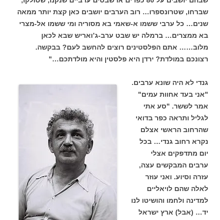
שבהם יושבים על 80 כפרים או שבטים ערביים שנקנו, שסולקו,
שברחו, שטרונספרו… רוב הערבים יושבים כאן קצת יותר ממאה
שנים… כל ערבי ששמו א-שאמי בא מסוריה ומי ששמו אל-מצרי
בא ממצרים… ברמלה יש שבט ערב-ג’ואריש שבא לכאן
מלוב…… אתם הפלסטינים רוצים להחשב לעם? בבקשה.
רצונכם במולדת? ירדן היא פלסטין והיא מולדתכם…"
גנדי לא היה שונא ערבים.
"אני בעד אחוות עמים"
אמר לששר. "סע אתי
לגליל ותראה כפר בדואי
שהרחוב הראשי אצלם
נקרא רחוב גנדי… בכל
יום מתדפקים אצלי
ערבים המבקשים עצה,
עזרה וסיוע. ואני עוזר
לאלה שהם לויאליים
למדינה ולחמו והושיטו לנו
יד… (אבל) ארץ ישראל