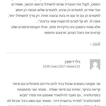
המסכן, לקבל את העובדה שניסו להשתיל בראשו הכואב, ששתיים
ועוד שתיים, לפעמים הן ארבע, לפעמים שלוש ועכשיו הן חמש.
לפעמים הן גם זה וגם זה בעת ובעונה אחת. רק צריך להשתדל יותר,
אמרו לו. לא קל לאדם להיעשות שפוי בדעתו"…
אלא שאת ווינסטון עינו בדקירות מחט, ואילו הקונפורמיסטים שלנו
קוראים את הזבל הצהוב מרצונם החופשי.
↓
להגיב
נילי דיסקין
31 באוגוסט 2017 בשעה 10:05
אני מקנאה באנשים שהכל ברור להם וחייהם מתנהלים עם סימני
קריאה בעיקר, ופחות עם סימני שאלה . מאחר ואני מתמצאת
בפסיכולוגיה , גם מעבר להילגארד שאמנם את ספרו "מבוא
לפסיכולוגיה" למדתי בראשית דרכי. ומאחר וגם נושא ג'ורג' אורוול לא