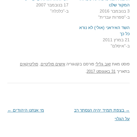
המקור שלנו
17 בנובמבר 2007
3 בנובמבר 2016
ב-"כלכלה"
ב-"ספרות עברית"
השד האיראני (אולי) לא נורא
כל כך
21 במרץ 2011
ב-"איסלם"
פוסט
מאת
זאב גלילי
פורסם בקטגוריה
אישים פוליטיים
,
פוליטיקאים
בתאריך
31 באוגוסט 2017
.
→
ניווט
בצפת תמיד יהיה הנסתר רב
מי אנחנו היהודים
←
על הגלוי
בפוסטים