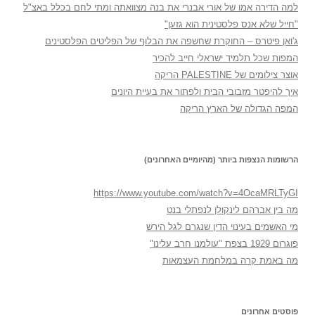
למה הדירה אמו של אורי אבנרי את בנה מצוואתה ומתי לחם בכלל באצ"ל
"חייל שלא אנס פלסטינית הוא גזען"
ג'ואן פיטרס – החוקרת שחשפה את הבלוף של הפליטים הפלסטינים
המפות שכל תלמיד ישראלי חייב להכיר
אוצר צילומים של PALESTINE הריקה
איך להיפטר מזבובי הבית ולפתור את בעיית היונים
המפה הגדולה של הארץ הריקה
הרשומות הנצפות ביותר (מהיומיים האחרונים)
https://www.youtube.com/watch?v=4OcaMRLTyGI
מה בין אברהם לינקולן לנפתלי בנט
מי האשמים בעינוי הדין שנגרם לגל הירש
פוגרום 1929 בצפת "עולמנו חרב עלינו"
מה באמת קרה במלחמת העצמאות
פוסטים אחרונים