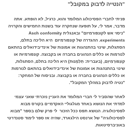
"הנטייה לדבוק במקובל"
פניתי לחברי הפסיכולוג המלומד והוא, כרגיל, לא הופתע. אתה
מדבר, אמר לי, על תופעה שנחקרה עוד בשנות החמישים והקרויה
"ניסוי אש לקונפורמיזם" ובאנגלית Asch conformity
experiments. ההגדרה של קונפורמיזם היא הליכה בתלם,
הסתגלות, שינוי בהתנהגות או אמונות של אינדיבידואלים בהתאם
לנורמות או כללים הנהוגים בחברה או בקבוצה. קונפורמיוּת או
קוֹנְפוֹרְמִיזְם, (בעברית: תַּלְמָנוּת) היא הליכה בתלם, הסתגלות,
שינוי בהתנהגות או אמונות של אינדיבידואלים בהתאם לנורמות
או כללים הנהוגים בחברה או בקבוצה.
ובניסוח של המחקר:
"נטיה לדבוק במהלך המקובל".
לאחר שהסביר לי חברי המלומד את העניין נזכרתי שאני עצמי
למדתי את הנושא באחד מגלגוליי האקדמיים בקורס מבוא
לפסיכולוגיה. הנושא תפס ככל הזכור לי פרק שלם בספר "מבוא
לפסיכולוגיה" של ארנסט הילגארד, שהיה אז ספר לימוד סטנדרטי
באוניברסיטאות.