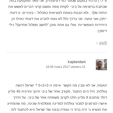
זר לי ( גדלתי במקום שנוסד לפי רעיונותיו), אני מאד מפקפקת במה
שכתבת ברשימה על ביבי. לקחת מפה ומשם קרעי דברים לאשש את
התזה שלך , ולא הבטת באמת למציאות כמכלול – בעיניים. זו דעתי.
ייתכן ואני טועה. אני בדרך כלל לא נוטה להביע את דעותי כאילו הן
היחידות האפשריות. אולי גם אתה מוכן "לחשב מסלול מחדש)? נילי
דיסקין
↓
להגיב
kaplandani
31 באוגוסט 2017 בשעה 18:39
האמת, אני לא מבין מה הקשר. איפה ה-2+2=5 ? ישראל רכשה
צוללות, חיל הים התנגד, מקורב אחד של ביבי תיווך והרוויח 45 מליון
דולר מתוכם 9 מליון הלכו לקרוב משפחה אחר של ביבי, על הדרך
אישרו לגרמנים למכור צוללות למדינה מוסלמית שכינה, מה שהפתיע
את הנשיא כי היה ברור כי עמדה נכונה של ישראל היא להתנגד לזה.