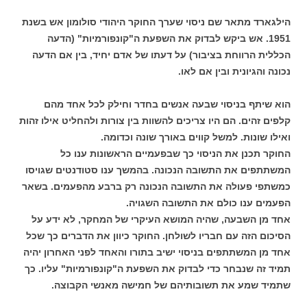
הילגארד מתאר שם ניסוי שערך החוקר היהודי סולומון אש בשנת
1951. אש ביקש לבדוק את השפעת ה"קונפורמיות" (הדעה
הכללית הרווחת בציבור) על דעתו של אדם יחיד, בין אם הדעה
נכונה והגיונית ובין אם לאו.
הוא שיתף בניסוי שבעה אנשים בחדר וחילק לכל אחד מהם
קלפים זהים. הם היו צריכים להשוות בין צורות ולהחליט אילו זהות
ואילו שונות. למשל קווים באורך שונה וכדומה.
החוקר תכנן את הניסוי כך שבפעמיים הראשונות ענו כל
המשתתפים את התשובה הנכונה. בהמשך ענו סטודנטים שגויסו
כמשתפי פעולה את התשובה הנכונה רק ברבע מהפעמים. בשאר
הפעמים ענו כולם את התשובה השגויה.
אחד מן השבעה, שהיה המושא העיקרי של המחקר, לא ידע על
הסיכום הזה עם חבריו לשולחן. החוקר כיוון את הדברים כך שכל
אחד מן המשתתפים בניסוי ישיב בתורו והאחד לפני האחרון יהיה
תמיד זה שנבחר כדי לבדוק את השפעת ה"קונפורמיות" עליו. כך
שתמיד שמע את תשובותיהם של חמישה מאנשי הקבוצה.