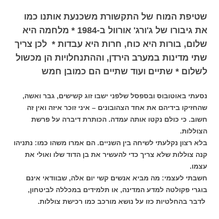
שטיפת המוח של התקשורת משכנעת אותנו כמו
את גיבורו של ג'ורג' אורוול ב-1984 * מלחמה היא
שלום, בורות היא כוח, חרות היא עבדות * לכן צריך
שתי מדינות במערב הירדן, וההתנחלויות הן מכשול
לשלום * שתיים ועוד שתיים הם כמובן חמש
נסעתי באוטובוס ובספסל שלפני ישבו זוג קשישים, גבר ואשה,
שהחזיקו בידיהם את אחד הצהובונים – איני זוכר איזה ואין זה
חשוב. כי כולם נקטו אותה עמדה. הכותרת דיברה על פרשת
הצוללות.
בלא רצון נקלעתי לשיחה בין השניים. הם אמרו משהו כמו: נתניהו
קנה צוללות שלא צריך כדי להעשיר את בן הדוד שלו ואולי את
עצמו.
חשבתי לעצמי: מה מביא אנשים קשי יום אלה, שבוודאי אינם
בוגרי פקולטה למדע המדינה, או תלמידים במכללה לביטחון,
לדבר בהחלטיות כזו על נושא מורכב כמו רכישת צוללות.