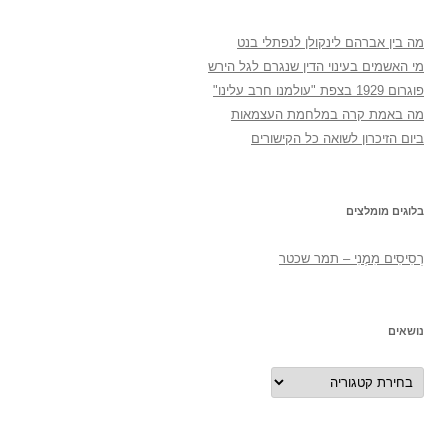
מה בין אברהם לינקולן לנפתלי בנט
מי האשמים בעינוי הדין שנגרם לגל הירש
פוגרום 1929 בצפת "עולמנו חרב עלינו"
מה באמת קרה במלחמת העצמאות
ביום הזיכרון לשואה כל הקישורים
בלוגים מומלצים
רְסִיסִים מִמֶנִי – תמר שכטר
נושאים
נושאים