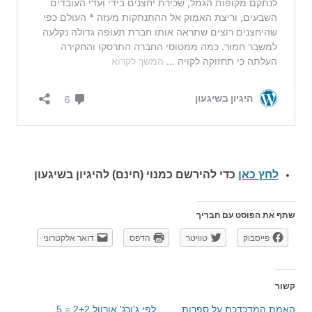
לחץ כאן
כדי להירשם כ
מנוי (חינם) להיגיון בשיגעון
שתף את הפוסט עם חבריך
פייסבוק
טוויטר
הדפס
דואר אלקטרוני
קשור
האמת המדכדכת על ספרות
לפי ג'ורג' אורוול 2+2 = 5