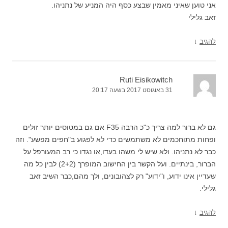
אני טוען שאיני מאמין שבצע כסף היה המניע של נתניהו.
זאב גלילי
↓
להגיב
Ruti Eisikowitch
31 באוגוסט 2017 בשעה 20:17
גם לא ברור למה צריך כ"כ הרבה F35 אם גם במטוסים יותר זולים
ופחות מתוחכמים לא משתמשים כדי לא לפגוע ב"חפים מפשע". וזה
כבר לא נתניהו. ולא שיש לי משהו בעדו,או נגדו כי רב המעורפל על
הברור, בינתיים. ועל הקשר בין החישוב המופרך (2+2) לבין כל מה
שעדיין אינו ידוע, ו"ידוע" רק לצהובונים, ולך מהם,כבר השיב זאב
גלילי.
↓
להגיב