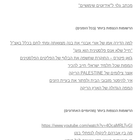
מכתב גלוי ל"אידיוטים שימושיים"
הרשומות הנצפות ביותר (בכל הזמנים)
למה הדירה אמו של אורי אבנרי את בנה מצוואתה ומתי לחם בכלל באצ"ל
"חייל שלא אנס פלסטינית הוא גזען"
ג'ואן פיטרס – החוקרת שחשפה את הבלוף של הפליטים הפלסטינים
המפות שכל תלמיד ישראלי חייב להכיר
אוצר צילומים של PALESTINE הריקה
איך להיפטר מזבובי הבית ולפתור את בעיית היונים
המפה הגדולה של הארץ הריקה
הרשומות הנצפות ביותר (מהיומיים האחרונים)
https://www.youtube.com/watch?v=4OcaMRLTyGI
מה בין אברהם לינקולן לנפתלי בנט