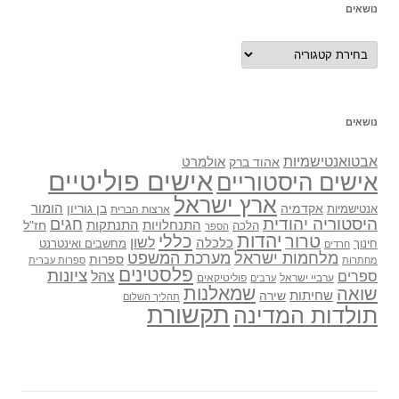
נושאים
נושאים
נושאים
אבטואנטישמיות
אולמרט
אהוד ברק
אישים פוליטיים
אישים היסטוריים
ארץ ישראל
אקדמיה
בן גוריון
הומור
אנטישמיות
ארצות הברית
היסטוריה יהודית
חגים
התנתקות
התנחלויות
חז"ל
הלכה
הספר
יהדות
כללי
טרור
לשון
כלכלה
מחשבים ואינטרנט
חינוך
חרדים
מלחמות ישראל
מערכת המשפט
ספרות
מחתרות
ספרות עברית
פלסטינים
ציונות
ספרים
צהל
ערביי ישראל
פוליטיקאים
ערבים
שואה
שמאלנות
שחיתות
שירה
תהליך השלום
תקשורת
תולדות המדינה