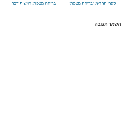
→
ניווט
ספרי החדש: "בריחה מצפת"
בריחה מצפת: ראשית דבר
←
בפוסטים
השאר תגובה