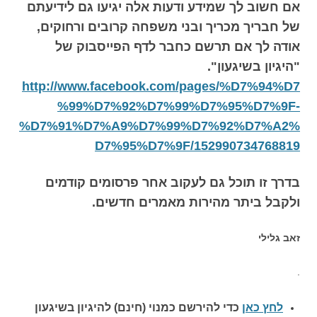
אם חשוב לך שמידע ודעות אלה יגיעו גם לידיעתם
של חבריך מכריך ובני משפחה קרובים ורחוקים,
אודה לך אם תרשם כחבר לדף הפייסבוק של
"היגיון בשיגעון".
http://www.facebook.com/pages/%D7%94%D7
%99%D7%92%D7%99%D7%95%D7%9F-
%D7%91%D7%A9%D7%99%D7%92%D7%A2%
D7%95%D7%9F/152990734768819
בדרך זו תוכל גם לעקוב אחר פרסומים קודמים
ולקבל ביתר מהירות מאמרים חדשים.
זאב גלילי
.
לחץ כאן
כדי להירשם כ
מנוי (חינם) להיגיון בשיגעון