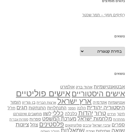
בלוגים מומלצים
רְסִיסִים מִמֶנִי – תמר שכטר
נושאים
נושאים
נושאים
אבטואנטישמיות
אולמרט
אהוד ברק
אישים פוליטיים
אישים היסטוריים
ארץ ישראל
אקדמיה
בן גוריון
הומור
אנטישמיות
ארצות הברית
היסטוריה יהודית
חגים
התנתקות
התנחלויות
חז"ל
הלכה
הספר
יהדות
כללי
טרור
לשון
כלכלה
מחשבים ואינטרנט
חינוך
חרדים
מלחמות ישראל
מערכת המשפט
ספרות
מחתרות
ספרות עברית
פלסטינים
ציונות
ספרים
צהל
ערביי ישראל
פוליטיקאים
ערבים
שואה
שמאלנות
שחיתות
שירה
תהליך השלום