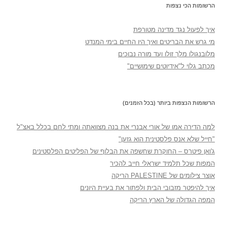
הרשומות הכי נצפות
איך לפעול נגד מדינה מטורפת
מי גרש את הבריטים ואיך היו החיים בימי המנדט
מלובנגולו מלך זולו ועד מורה נבוכים
מכתב גלוי ל"אידיוטים שימושיים"
הרשומות הנצפות ביותר (בכל הזמנים)
למה הדירה אמו של אורי אבנרי את בנה מצוואתה ומתי לחם בכלל באצ"ל
"חייל שלא אנס פלסטינית הוא גזען"
ג'ואן פיטרס – החוקרת שחשפה את הבלוף של הפליטים הפלסטינים
המפות שכל תלמיד ישראלי חייב להכיר
אוצר צילומים של PALESTINE הריקה
איך להיפטר מזבובי הבית ולפתור את בעיית היונים
המפה הגדולה של הארץ הריקה