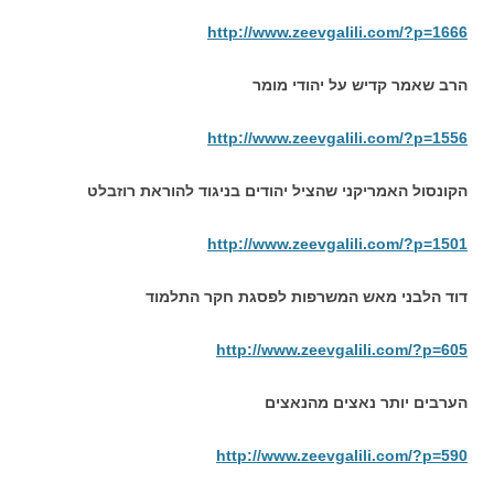
http://www.zeevgalili.com/?p=1666
הרב שאמר קדיש על יהודי מומר
http://www.zeevgalili.com/?p=1556
הקונסול האמריקני שהציל יהודים בניגוד להוראת רוזבלט
http://www.zeevgalili.com/?p=1501
דוד הלבני מאש המשרפות לפסגת חקר התלמוד
http://www.zeevgalili.com/?p=605
הערבים יותר נאצים מהנאצים
http://www.zeevgalili.com/?p=590