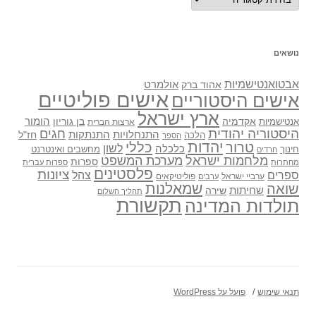
נושאים
אבטואנטישמיות
אולמרט
אהוד ברק
אישים פוליטיים
אישים היסטוריים
ארץ ישראל
אקדמיה
בן גוריון
הומור
אנטישמיות
ארצות הברית
היסטוריה יהודית
חגים
התנתקות
התנחלויות
חז"ל
הלכה
הספר
יהדות
כללי
טרור
לשון
כלכלה
מחשבים ואינטרנט
חינוך
חרדים
מלחמות ישראל
מערכת המשפט
ספרות
מחתרות
ספרות עברית
פלסטינים
ציונות
ספרים
צהל
ערביי ישראל
פוליטיקאים
ערבים
שואה
שמאלנות
שחיתות
שירה
תהליך השלום
תקשורת
תולדות המדינה
תנאי שימוש
פועל על WordPress