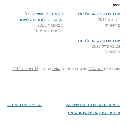
קשור
יום הזיכרון לשואה ולגבורה
לקראת יום השואה - כל
1 במאי 2011
הקישורים, לזכור ולא לשכוח
ב-"שואה"
5 באפריל 2013
ב-"חסיד האומות"
יום הזיכרון לשואה ולגבורה
24 באפריל 2017
ב-"שואה"
פוסט
מאת
זאב גלילי
פורסם בקטגוריה
שואה
בתאריך
18 באפריל 2012
.
→
ניווט
אתר גרמני פרסם את שירו של
אנו מכריזים בזאת
←
בפוסטים
איתמר יעוז קסט על גינטר גראס