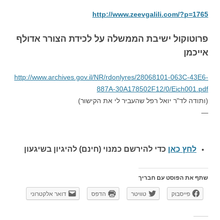
http://www.zeevgalili.com/?p=1765
פרוטוקול ישיבת הממשלה על לכידת הצורר אדולף
אייכמן
http://www.archives.gov.il/NR/rdonlyres/28068101-063C-43E6-
887A-30A178502F12/0/Eich001.pdf
(ותודה לד"ר יואל רפל שהעביר לי את הקישור)
—
לחץ כאן
כדי להירשם כ
מנוי (חינם) להיגיון בשיגעון
שתף את הפוסט עם חבריך
פייסבוק
טוויטר
הדפס
דואר אלקטרוני