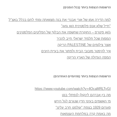
הרשומות הנצפות ביותר (בכל הזמנים)
למה הדירה אמו של אורי אבנרי את בנה מצוואתה ומתי לחם בכלל באצ"ל
"חייל שלא אנס פלסטינית הוא גזען"
ג'ואן פיטרס – החוקרת שחשפה את הבלוף של הפליטים הפלסטינים
המפות שכל תלמיד ישראלי חייב להכיר
אוצר צילומים של PALESTINE הריקה
איך להיפטר מזבובי הבית ולפתור את בעיית היונים
המפה הגדולה של הארץ הריקה
הרשומות הנצפות ביותר (מהיומיים האחרונים)
https://www.youtube.com/watch?v=4OcaMRLTyGI
מה בין אברהם לינקולן לנפתלי בנט
מי האשמים בעינוי הדין שנגרם לגל הירש
פוגרום 1929 בצפת "עולמנו חרב עלינו"
מה באמת קרה במלחמת העצמאות