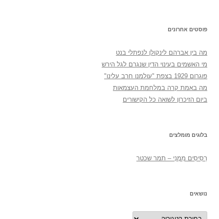
פוסטים אחרונים
מה בין אברהם לינקולן לנפתלי בנט
מי האשמים בעינוי הדין שנגרם לגל הירש
פוגרום 1929 בצפת "עולמנו חרב עלינו"
מה באמת קרה במלחמת העצמאות
ביום הזיכרון לשואה כל הקישורים
בלוגים מומלצים
רְסִיסִים מִמֶנִי – תמר שכטר
נושאים
נושאים