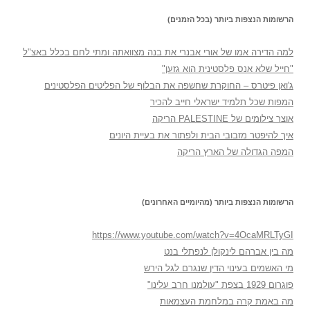
הרשומות הנצפות ביותר (בכל הזמנים)
למה הדירה אמו של אורי אבנרי את בנה מצוואתה ומתי לחם בכלל באצ"ל
"חייל שלא אנס פלסטינית הוא גזען"
ג'ואן פיטרס – החוקרת שחשפה את הבלוף של הפליטים הפלסטינים
המפות שכל תלמיד ישראלי חייב להכיר
אוצר צילומים של PALESTINE הריקה
איך להיפטר מזבובי הבית ולפתור את בעיית היונים
המפה הגדולה של הארץ הריקה
הרשומות הנצפות ביותר (מהיומיים האחרונים)
https://www.youtube.com/watch?v=4OcaMRLTyGI
מה בין אברהם לינקולן לנפתלי בנט
מי האשמים בעינוי הדין שנגרם לגל הירש
פוגרום 1929 בצפת "עולמנו חרב עלינו"
מה באמת קרה במלחמת העצמאות