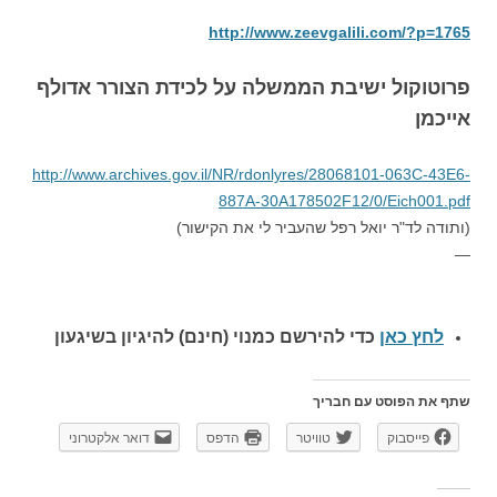
http://www.zeevgalili.com/?p=1765
פרוטוקול ישיבת הממשלה על לכידת הצורר אדולף
אייכמן
http://www.archives.gov.il/NR/rdonlyres/28068101-063C-43E6-
887A-30A178502F12/0/Eich001.pdf
(ותודה לד"ר יואל רפל שהעביר לי את הקישור)
—
לחץ כאן
כדי להירשם כ
מנוי (חינם) להיגיון בשיגעון
שתף את הפוסט עם חבריך
פייסבוק
טוויטר
הדפס
דואר אלקטרוני