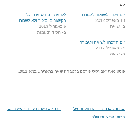
קשור
יום זיכרון לשואה ולגבורה
לקראת יום השואה - כל
18 באפריל 2012
הקישורים, לזכור ולא לשכוח
ב-"שואה"
5 באפריל 2013
ב-"חסיד האומות"
יום הזיכרון לשואה ולגבורה
24 באפריל 2017
ב-"שואה"
פוסט
מאת
זאב גלילי
פורסם בקטגוריה
שואה
בתאריך
1 במאי 2011
.
→
ניווט
חנה ארנדט – הבנאליות של
דבר לא לשכוח עד דור עשירי
←
בפוסטים
הרוע והרשעות שלה