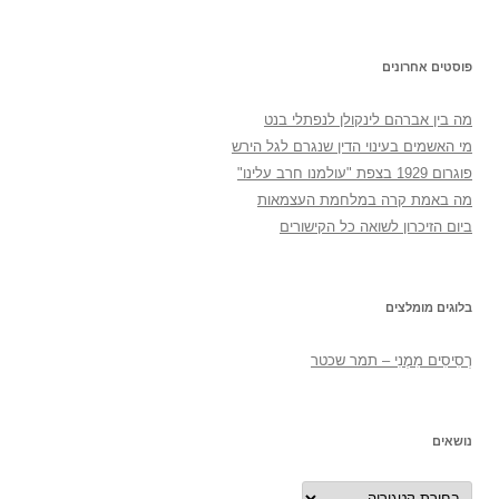
פוסטים אחרונים
מה בין אברהם לינקולן לנפתלי בנט
מי האשמים בעינוי הדין שנגרם לגל הירש
פוגרום 1929 בצפת "עולמנו חרב עלינו"
מה באמת קרה במלחמת העצמאות
ביום הזיכרון לשואה כל הקישורים
בלוגים מומלצים
רְסִיסִים מִמֶנִי – תמר שכטר
נושאים
נושאים