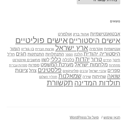
נושאים
אבטואנטישמיות
אולמרט
אהוד ברק
אישים פוליטיים
אישים היסטוריים
ארץ ישראל
אקדמיה
בן גוריון
הומור
אנטישמיות
ארצות הברית
היסטוריה יהודית
חגים
התנתקות
התנחלויות
חז"ל
הלכה
הספר
יהדות
כללי
טרור
לשון
כלכלה
מחשבים ואינטרנט
חינוך
חרדים
מלחמות ישראל
מערכת המשפט
ספרות
מחתרות
ספרות עברית
פלסטינים
ציונות
ספרים
צהל
ערביי ישראל
פוליטיקאים
ערבים
שואה
שמאלנות
שחיתות
שירה
תהליך השלום
תקשורת
תולדות המדינה
תנאי שימוש
פועל על WordPress