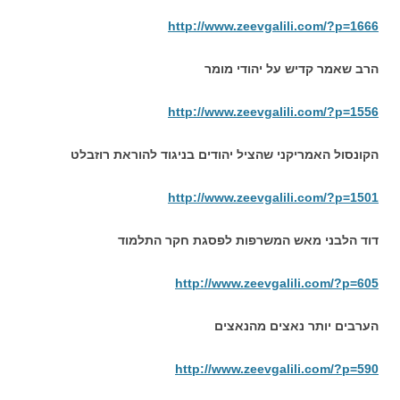
http://www.zeevgalili.com/?p=1666
הרב שאמר קדיש על יהודי מומר
http://www.zeevgalili.com/?p=1556
הקונסול האמריקני שהציל יהודים בניגוד להוראת רוזבלט
http://www.zeevgalili.com/?p=1501
דוד הלבני מאש המשרפות לפסגת חקר התלמוד
http://www.zeevgalili.com/?p=605
הערבים יותר נאצים מהנאצים
http://www.zeevgalili.com/?p=590