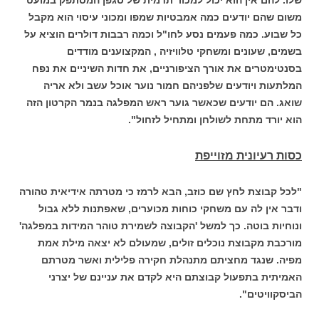
משום שהם יודעים כמה אמבטיות שמפו ומכוני עיסוי הוא מקבל
כל שבוע. כמה פעמים נסע לחו"ל וכמה רבבות דולרים הוציא על
בשמים, שעונים ומשחקי טלוויזיה , המקצוענים מודדים
בסנטימטרים את אורך הציפורניים, את חדות השיניים את נפח
המלתעות ויודעים שלפניהם חמור נוער אוכל עשב ולא אריה
שואג. הם יודעים שכאשר גוער ראש המפלגה בנמר הקרטון הזה
הוא יורד מתחת לשולחן ומתחיל לזחול".
כסות רעיונית מזוייפת
"לכל קבוצת לחץ שם כוזב, הבא לרמז כי מטרתה אידיאית טהורה
ודבר אין לה עם משחקי כוחות מכוערים, שאפתנות ללא גבול
ונוחיות בוטה. כך למשל 'הקבוצה לשמירת טוהר המידות במפלגה'
מורכבת מקבוצת נוכלים זולים, שמעולם לא יצאה מילת אמת
מפיה. שנגד מחציתם מתנהלת חקירה פלילית ואשר מטרתם
האמיתית בתפעול קבוצתם היא לקדם את עניינם של יצרני
הביסקוויטים".