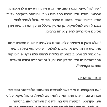
"אין לפוליטיקאי נכס חשוב יותר מתדמיתו. היא יקרה לו מאשתו,
מרכושו ומחייו. היא נוצרה בחלומות נעוריו וטופחה בשקיקה על ידי
הוריו ודודותיו שראו בזאטוט הצרחן מדינאי גדול לעתיד לבוא.
כשגדל והיה לפוליטיקאי מן המניין שיכלל ושיפץ את תדמיתו וערך
מסעים מסיונריים להפיץ אותה ברבים.
" אלא שאין זו משימה קלה. משום שלעתים קרובות תשעים אחוז
מתדמית זו דמיוניים או כוזבים לחלוטין. פוליטיקאי בעל תדמית
של אמיץ לב מרטיב במיטתו בלילות לרחש עלה נידף. פוליטיקאי
אחר שתדמיתו היא טריבון העניים, לוגם שמפניה ורודה ומאביס
עצתמו בקוויאר".
חמור או אריה
"את המקצוענים אי אפשר להרשים בפאתוס מלודרמטי ובסיפורי
אגדות. הם יודעים את האמת לאמיתה. למשל: כי פוליטיקאי פלוני
אינו אקדמאי ולמעשה זייף במו ידיו את תעודות האוניברסיטה
שלו. להם אין הוא יכול למכור תדמית של סגפן המסתפק במועט