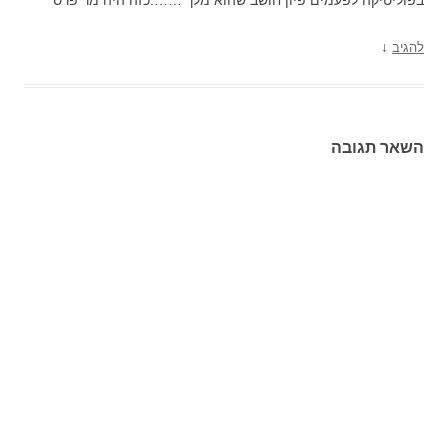
בפוליטיקה לפעמים פיון חושב שהוא מלך …….כזה היה מר פרס
↓
להגיב
השאר תגובה