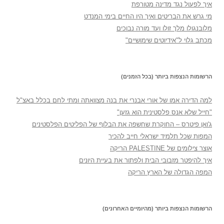
איך לפעול נגד מדינה מטורפת
מי גרש את הבריטים ואיך היו החיים בימי המנדט
מלובנגולו מלך זולו ועד מורה נבוכים
מכתב גלוי ל"אידיוטים שימושיים"
הרשומות הנצפות ביותר (בכל הזמנים)
למה הדירה אמו של אורי אבנרי את בנה מצוואתה ומתי לחם בכלל באצ"ל
"חייל שלא אנס פלסטינית הוא גזען"
ג'ואן פיטרס – החוקרת שחשפה את הבלוף של הפליטים הפלסטינים
המפות שכל תלמיד ישראלי חייב להכיר
אוצר צילומים של PALESTINE הריקה
איך להיפטר מזבובי הבית ולפתור את בעיית היונים
המפה הגדולה של הארץ הריקה
הרשומות הנצפות ביותר (מהיומיים האחרונים)