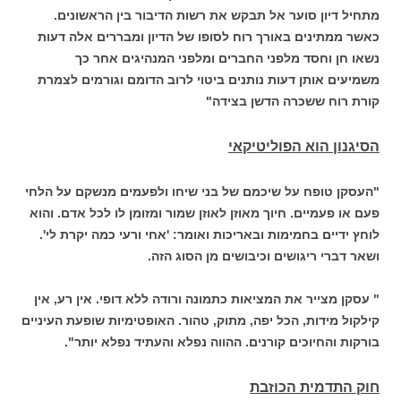
מתחיל דיון סוער אל תבקש את רשות הדיבור בין הראשונים.
כאשר ממתינים באורך רוח לסופו של הדיון ומבררים אלה דעות
נשאו חן וחסד מלפני החברים ומלפני המנהיגים אחר כך
משמיעים אותן דעות נותנים ביטוי לרוב הדומם וגורמים לצמרת
קורת רוח ששכרה הדשן בצידה"
הסיגנון הוא הפוליטיקאי
"העסקן טופח על שיכמם של בני שיחו ולפעמים מנשקם על הלחי
פעם או פעמיים. חיוך מאוזן לאוזן שמור ומזומן לו לכל אדם. והוא
לוחץ ידיים בחמימות ובאריכות ואומר: 'אחי ורעי כמה יקרת לי'.
ושאר דברי ריגושים וכיבושים מן הסוג הזה.
" עסקן מצייר את המציאות כתמונה ורודה ללא דופי. אין רע, אין
קילקול מידות, הכל יפה, מתוק, טהור. האופטימיות שופעת העיניים
בורקות והחיוכים קורנים. ההווה נפלא והעתיד נפלא יותר".
חוק התדמית הכוזבת