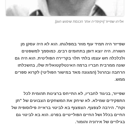
אליהו שפייזר [ויקיפדיה אתר הכנסת שימוש הוגן]
שפייזר היה תמיד עוף מוזר במפלגתו. הוא לא היה עסקן מן
השורה. היה יוצא דופן בתחומים רבים. כמוסמך למשפטים
ולכלכלה חש עצמו בלתי תלוי בקריירה הפוליטית. הוא היה גם
שונה ממרבית חבריו ברמה האינטלקטואלית שלו, בהשכלתו
הרחבה ובהרגל (המגונה מאד במישור הפוליטי) לקרוא ספרים
ממש.
שפייזר, בניגוד לחבריו, לא התייחס ברצינות תהומית לכל
התפקידים שמילא. לא שיחק את המשחקים הצבועים של "תן
וקח". הירבה לצפצף. הצפצוף בא לביטוי בראייה פילוסופית של
החיים בכלל ושל החיים הפולייטיים בפרט. הוא בא לביטוי גם
בגילויים של אירוניה והומור.