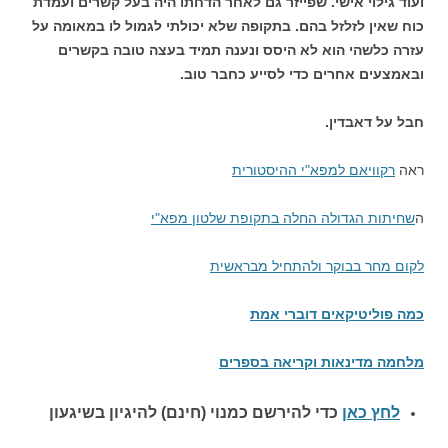
ועוד גילוי אישי. שפייזר גם לאחר הדחתו היה בעל קשרים ועמדת
כוח שאין לזלזל בהם. בתקופה שלא יכולתי לגמול לו במאומה על
עזרה כלשהי הוא לא היסס ונענה תמיד בעצה טובה בקשרים
ובאמצעים אחרים כדי לסייע כחבר טוב.
חבל על דאבדין.
ראה
רקוויאם למפא"י ההיסטורית
ה
שחיתות הגדולה החלה בתקופת שלטון מפא"י
לקום מחר בבוקר ולהתחיל מבראשית
כמה פוליטיקאים דוברי אמת
מלחמה מדינאות וקריאה בספרים
לחץ כאן
כדי להירשם כ
מנוי (חינם) להיגיון בשיגעון