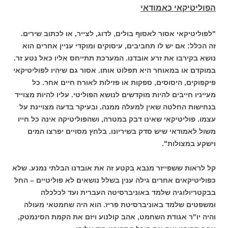
הפוליטיקאי כאמודאי
"לפוליטיקאי אסור לאסוף בולים, לדוג, לצייר, או לכתוב שירים.
זה הכלל: אם יש לו תחביבים, עיסוקים ומוקדי עניין אחרים הוא
נושא בקירבו את זרע אובדנו. המערכת תתייחס אליו כאל נטע זר.
במוקדם או במאוחר היא תפלוט אותו. אסור גם שיהיו לפוליטיקאי
פיקפוקים, היסוסים, ספקות או פזילות לאורח חיים אחר. כל
מעייניו חייבים להיות מוקדשים לנושא הפוליטי. עליו להיות מצוייד
בנחישות החלטה שאין למעלה ממנה. ובעיקר בדעה מצויינת על
עצמו. פוליטיקאי שאינו דבק במטרה, ושהפוליטיקה אינה כל חייו
משול לאמודאי שיש סדק בשיריונו. בלחץ מסויים יפרצו המים
וישקע במצולות".
קל לראות ששפייזר מנבא בקטע זה את אובדנו הבלתי נמנע. שלא
כפוליטיקאים אחרים גילה ענין בשלל נושאים לא פוליטיים – החל
בבקטריולוגיה שלמד באוניברסיטה העברית ועד לכלכלה
ומשפטים שלמד באוניברסיטת פריז. הוא היה שחמטאי מעולה
והיה יו"ר אגודת השחמט, אהב קולנוע ויזם את הקמת הסינמטק,