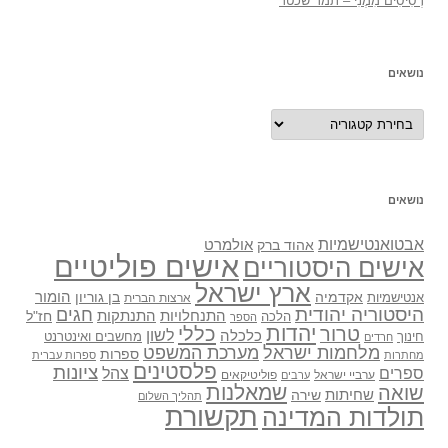
רְסִיסִים מִמֶנִי – תמר שכטר
נושאים
נושאים
נושאים
אבטואנטישמיות
אולמרט
אהוד ברק
אישים פוליטיים
אישים היסטוריים
ארץ ישראל
אקדמיה
בן גוריון
הומור
אנטישמיות
ארצות הברית
היסטוריה יהודית
חגים
התנתקות
התנחלויות
חז"ל
הלכה
הספר
יהדות
כללי
טרור
לשון
כלכלה
מחשבים ואינטרנט
חינוך
חרדים
מלחמות ישראל
מערכת המשפט
ספרות
מחתרות
ספרות עברית
פלסטינים
ציונות
ספרים
צהל
ערביי ישראל
פוליטיקאים
ערבים
שואה
שמאלנות
שחיתות
שירה
תהליך השלום
תקשורת
תולדות המדינה