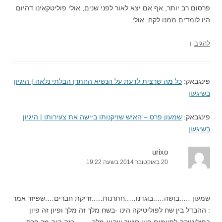
פרסום רב יותר, אף אם יצא לאור לפני שנים, אולי פוליטקאינו דהיום
היו לומדים ממנו לקח. אולי.
↓
להגיב
פינגבאק:
כל מה שרצית לדעת על הנשיא החתרן הבלתי נלאה | היגיון
בשיגעון
פינגבאק:
שמעון פרס – האיש שזיקנותו ביישה את צעירותו | היגיון
בשיגעון
urixo
20 באוקטובר 2014 בשעה 19:22
שמעון …..בושה…..בוגדנו…..חתרנות…..זריקת חברים….שפיזר אמר
: ההבדל בין שח לפוליטיקה הינו -בשח מלך זה מלך ופיון זה פיון