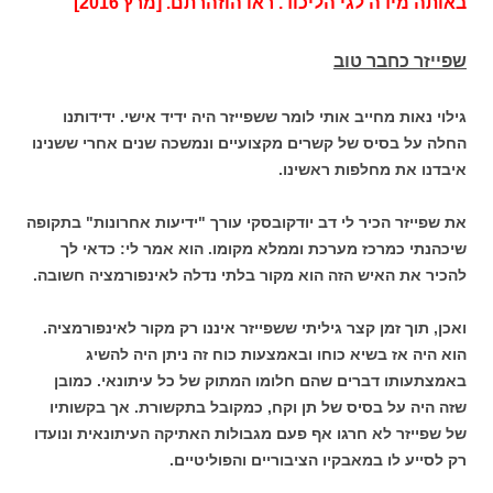
באותה מידה לגי הליכוד. ראו הוזהרתם. [מרץ 2016]
שפייזר כחבר טוב
גילוי נאות מחייב אותי לומר ששפייזר היה ידיד אישי. ידידותנו
החלה על בסיס של קשרים מקצועיים ונמשכה שנים אחרי ששנינו
איבדנו את מחלפות ראשינו.
את שפייזר הכיר לי דב יודקובסקי עורך "ידיעות אחרונות" בתקופה
שיכהנתי כמרכז מערכת וממלא מקומו. הוא אמר לי: כדאי לך
להכיר את האיש הזה הוא מקור בלתי נדלה לאינפורמציה חשובה.
ואכן, תוך זמן קצר גיליתי ששפייזר איננו רק מקור לאינפורמציה.
הוא היה אז בשיא כוחו ובאמצעות כוח זה ניתן היה להשיג
באמצתעותו דברים שהם חלומו המתוק של כל עיתונאי. כמובן
שזה היה על בסיס של תן וקח, כמקובל בתקשורת. אך בקשותיו
של שפייזר לא חרגו אף פעם מגבולות האתיקה העיתונאית ונועדו
רק לסייע לו במאבקיו הציבוריים והפוליטיים.