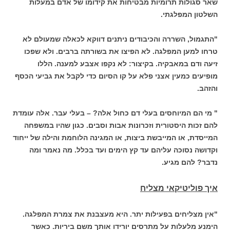
שאר סגולות תרומיות מבטיחות את קידומו של אדם במעלות
השלטון המפלגתי.
"התגמול, השררה והכיבודים ניתנים דווקא לכאלה שמעולם לא
טרחו למען המפלגה. לא הפיצו את בשורתה ברבים. ולא שפכו
זיעה ודם במאבקיה. בקיצור: לא נקפו אצבע למענה. הללו
מופיעים כמעין אצני פלא על קו הסיום כדי לקבל את גביעי הכסף
והזהב.
" מי הם המיוחסים בעלי דם כחול אלה? – בעלי עבר. אלה עומדת
להם זכות היסטורית וזכרונות אבות וסבים. כגון שהיו במשפחה
המייסדת, או המייבשת ביצות, או המגינה הלוחמת והילה של ייחוד
וקדושה נסוכה עליהם עד קץ הימים ועד בכלל. מה נאמר ומה
נדבר? להם מגיע.
איך פוליטיקאי מצליח
"אין מצליחים בפעילות יתר. היא מעצבנת את צמרת המפלגה.
הימנע מלעלות על מתרסים יורידו אותך משם ביריות. כאשר