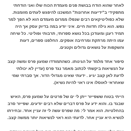
לאחר שהוא הודח בבושת פנים מעמדת הכוח שלו ואני הודחתי
מתפקידי ב"ידיעות אחרונות" המשכנו להיפגש לעתים מזומנות.
שלא כפוליטיקאים רבים שנפלו ממרום מעמדם הוא לא הפך למר
נפש. הוא גילה חדוות חיים. איני יודע במה בדיוק עסק אך היה
תמיד רענן ומעודכן בכל נושא ספרותי, תרבותי ופוליטי. כל שיחה
עמו היתה מרתקת ומרחיבה אופקים. החלפנו ספרים, דעות
והשקפות על נושאים גדולים וקטנים.
סיפור אחד מלמד על הגינותו. כשהתמודדו שמעון פרס ומשה קצב
על הנשיאות ביקשתי לכתוב מאמר נגד פרס (עדיין לא יכולתי
לדעת לאן קצב יגיע . ידעתי שאינו מגדולי הדור. אך סברתי שמי
שאחראי לאוסלו אינו ראוי להיות נשיא).
הייתי בטוח ששפייזר ייתן לי ים של פרטים על שמעון פרס, האיש
שבגד בו. והוא ידע על פרס דברים שלא רבים יודעים. שפייזר סרב
בהחלטיות. הוא אמר לי: מה שפרס עשה לי זה עניין אחד. ובחירתו
לנשיא היא עניין אחר. לדעתי הוא ראוי לנשיאות יותר ממשה קצב.