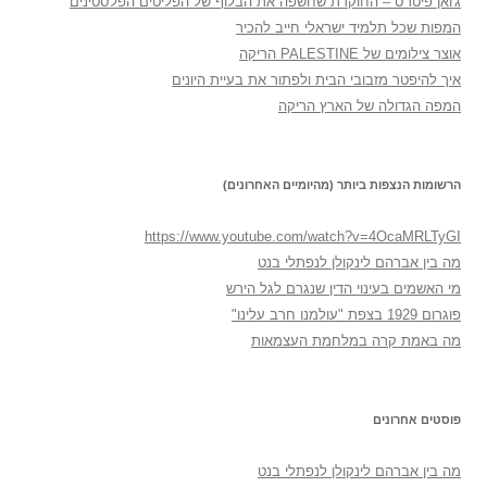
ג'ואן פיטרס – החוקרת שחשפה את הבלוף של הפליטים הפלסטינים
המפות שכל תלמיד ישראלי חייב להכיר
אוצר צילומים של PALESTINE הריקה
איך להיפטר מזבובי הבית ולפתור את בעיית היונים
המפה הגדולה של הארץ הריקה
הרשומות הנצפות ביותר (מהיומיים האחרונים)
https://www.youtube.com/watch?v=4OcaMRLTyGI
מה בין אברהם לינקולן לנפתלי בנט
מי האשמים בעינוי הדין שנגרם לגל הירש
פוגרום 1929 בצפת "עולמנו חרב עלינו"
מה באמת קרה במלחמת העצמאות
פוסטים אחרונים
מה בין אברהם לינקולן לנפתלי בנט