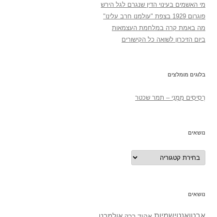
מי האשמים בעינוי הדין שנגרם לגל הירש
פוגרום 1929 בצפת "עולמנו חרב עלינו"
מה באמת קרה במלחמת העצמאות
ביום הזיכרון לשואה כל הקישורים
בלוגים מומלצים
רְסִיסִים מִמֶנִי – תמר שכטר
נושאים
נושאים
נושאים
אבטואנטישמיות
אולמרט
אהוד ברק