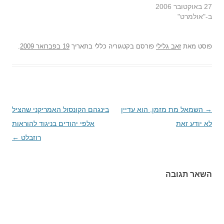
27 באוקטובר 2006
ב-"אולמרט"
פוסט
מאת
זאב גלילי
פורסם בקטגוריה כללי בתאריך
19 בפברואר 2009
.
→
ניווט
השמאל מת מזמן, הוא עדיין
בינגהם הקונסול האמריקני שהציל
בפוסטים
לא יודע זאת
אלפי יהודים בניגוד להוראות
רוזבלט
←
השאר תגובה