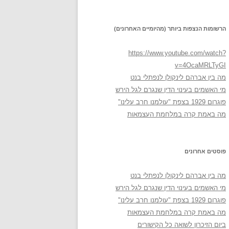
הרשומות הנצפות ביותר (מהיומיים האחרונים)
https://www.youtube.com/watch?
v=4OcaMRLTyGI
מה בין אברהם לינקולן לנפתלי בנט
מי האשמים בעינוי הדין שנגרם לגל הירש
פוגרום 1929 בצפת "עולמנו חרב עלינו"
מה באמת קרה במלחמת העצמאות
פוסטים אחרונים
מה בין אברהם לינקולן לנפתלי בנט
מי האשמים בעינוי הדין שנגרם לגל הירש
פוגרום 1929 בצפת "עולמנו חרב עלינו"
מה באמת קרה במלחמת העצמאות
ביום הזיכרון לשואה כל הקישורים