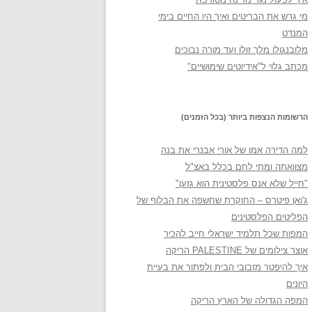
מי גרש את הבריטים ואיך היו החיים בימי
המנדט
מלובנגולו מלך זולו ועד מורה נבוכים
מכתב גלוי ל"אידיוטים שימושיים"
הרשומות הנצפות ביותר (בכל הזמנים)
למה הדירה אמו של אורי אבנרי את בנה
מצוואתה ומתי לחם בכלל באצ"ל
"חייל שלא אנס פלסטינית הוא גזען"
ג'ואן פיטרס – החוקרת שחשפה את הבלוף של
הפליטים הפלסטינים
המפות שכל תלמיד ישראלי חייב להכיר
אוצר צילומים של PALESTINE הריקה
איך להיפטר מזבובי הבית ולפתור את בעיית
היונים
המפה הגדולה של הארץ הריקה