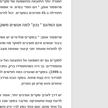
חמורה יותר התוצאה וההשפעה של סקרים ש
פרופסור אומן, " הם חסרי בסיס. אי אפשר 
התחילה ב-43 מנדטים בסקרים. יכול להיות שהתוצאה הזו הייתה מצוצה מן האצבע" .
אם המדגם " נכון" למה אנשים משקר
פרופסור אומן: " בסקרים פוליטיים יש אפ
גיבור אנשים אינם משיבים לסוקר מה שה
לך להודות שאתה ימני קיצוני ושאתה מצביע
לסקרים גם יש השפעה על התוצאה ועל עצ
מתמודדים. כך היה כשהתמודדו ברק, נתני
אחוזים והוא פרש מן המרוץ.
יש דרך לערוך סקרים אמינים יותר, אומר פ
לדעת קצת מתמטיקה. מדובר בסקר שבו א
כל אחד מהם. ואם אחד נסע לניו יורק והש