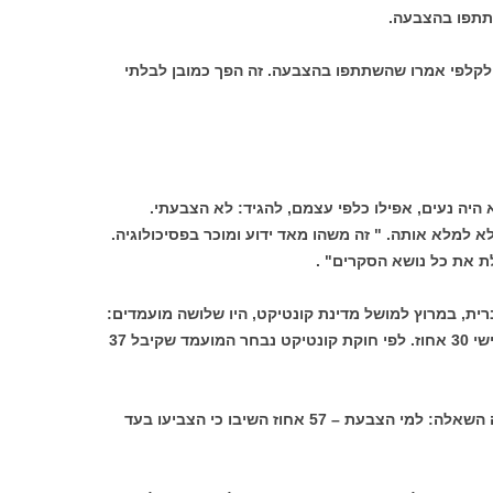
לקלפי אמרו שהשתתפו בהצבעה. זה הפך כמובן לבלתי
 היה נעים, אפילו כלפי עצמם, להגיד: לא הצבעתי.
למלא אותה. " זה משהו מאד ידוע ומוכר בפסיכולוגיה.
ת את כל נושא הסקרים" .
רית, במרוץ למושל מדינת קונטיקט, היו שלושה מועמדים:
האחד קיבל 37 אחוז, השני 33 אחוז, והשלישי 30 אחוז. לפי חוקת קונטיקט נבחר המועמד שקיבל 37
אחרי שלושה שבועות עשו סקר שבו הוצגה השאלה: למי הצבעת – 57 אחוז השיבו כי הצביעו בעד