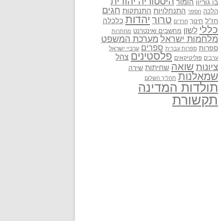
היסטוריה יהודית
בן גוריון
הומור
חגים
התנתקות
התנחלויות
הלכה
הספר
יהדות
טרור
חז"ל
כלכלה
חינוך
חרדים
כללי
לשון
מחשבים ואינטרנט
מחתרות
מלחמות ישראל
מערכת המשפט
ספרים
ספרות
ערביי ישראל
ספרות עברית
פלסטינים
צהל
פוליטיקאים
ערבים
שואה
ציונות
שחיתות
שירה
שמאלנות
תהליך השלום
תולדות המדינה
תקשורת