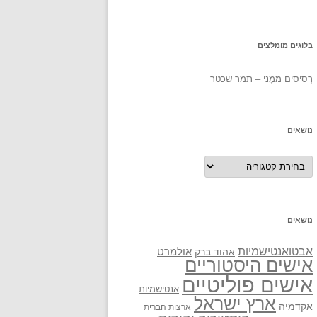
בלוגים מומלצים
רְסִיסִים מִמֶנִי – תמר שכטר
נושאים
נושאים
נושאים
אבטואנטישמיות
אולמרט
אהוד ברק
אישים היסטוריים
אישים פוליטיים
אנטישמיות
ארץ ישראל
אקדמיה
ארצות הברית