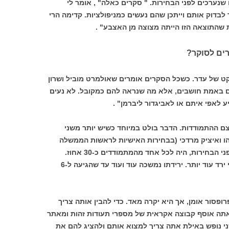
נערכים לפני הבחירות. " סקרים כאלה" , אומר לי
לבדוק אותם וייתכן שהם נעשים כמניפולציות. קדימה הרי
ים לסוקר?
קט של עדר. כשכל הסקרים אומרים שאולמרט מוביל ושרון
ם באמת חושבים, אלא מה שנראה להם כמקובל. לא נעים
 לאפי איתם או לאביגדור ליברמן" .
ם ההתמודדות. הדבר בולט במיוחד כשיש יותר משני
הו ואיציק מרדכי (בבחירות האישיות לראשות הממשלה
ב-1999). בסקרים שנערכו כמה חודשים לפני הבחירות, היה לכל אחד מהמתמודדים כ-30 אחוז.
למרדכי היה קצת פחות. בסקר הבא מרדכי ירד עוד יותר. ירידתו נמשכה עוד ועוד עד שהגיעה ל-6
רופסור אומן, אך היא יקרה מאד. כדי להבין אותה צריך
תה אוסף קבוצה אקראית של מספרי תעודות זהות ומאתר
ני נופש באילת אתה צריך למצוא אותם ולהציג להם את