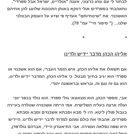
לבחור לי עם וגזע כרצוני, אענה "אולרייט, ישראל אבל ספרדי".
נתאהבתי בספרדים אולי דווקא באותן התכונות שלועג להן אחיהם
האשכנזי. את "שיטחיותם" אעדיף פי ש+ע על העומק הבטלני
שלנו… (" סיפור חיי" עמ" 79).
* *
אליהו הכהן מדבר יידיש ולדינו
אם תשאלו את אליהו הכהן, איש הזמר העברי, אם הוא אשכנזי או
ספרדי הוא יגיב בחיוך מבטל. כי אליהו הכהן, המדבר יידיש ולדינו,
הוא גם זה וגם זה, ובראש ובראשונה יהודי.
אבי, מספר הכהן, הוא מצאצאי גולי ספרד. הוא נולד בכפר יווני
ועלה ארצה בעליה השלישית. אמי הייתה אשכנזיה שנולדה בעיירה
בגבול פולין ליטא. היו לי סבא וסבתא אשכנזים וסבא וסבתא
ספרדים. אהבתי את כולם ומהם למדתי לדבר יידיש ולדינו. היידיש
היא שפה נפלאה ועשירה. אבי התיאטרון היידי, אברהם גולדפדן,
החל דרכו בכתיבת מחזות בעברית. הוא עבר לכתוב יידיש כי