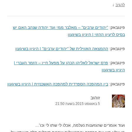
↓
להגיב
פינגבאק:
"יהודים ערבים" – מאלבר ממי ועד יהודה שנהב האם יש
בסיס לרעיון ההזוי | היגיון בשיגעון
פינגבאק:
ההמצאה האווילית של "יהודים ערבים" | היגיון בשיגעון
פינגבאק:
פרס ישראל לאליהו הכהן על מפעל חייו – הזמר העברי |
היגיון בשיגעון
פינגבאק:
בין המהפכה הספרדית למהפכה האשכנזית | היגיון בשיגעון
זוהוב
5 באוגוסט 2015 בשעה 21:50
ועוד אומרים שהגזענות נעלמה, אכלו לי שתו לי וכו'…