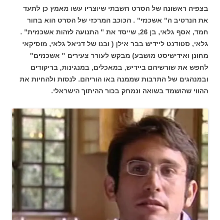
בצפיה ראשונה של הסרט חשבתי שיוצריו עשו מאמץ כן לתעד
את הנרטיב ה" אשכנזי" . הכוכב המרכזי של הסרט הוא בחור
חמד, אסף גלאי, בן 26, שייסד את " התנועה לזהות אשכנזית" .
גלאי, סטודנט ליידיש בבר אילן ( ובנו של דניאל גלאי, מוסיקאי
מחונן ואידישיסט מושבע) מבקש לעורר צעירים " אשכנזים"
לחפש את שורשיהם ביידיש, במאכלים, במנגינות, בריקודים
ובמנהגים של התרבות שממנה באו הוריהם. לנסות ולהחיות את
ההווי שהושמד בשואה ונמחק בכור ההיתוך הישראלי.