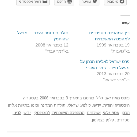
פייסבוק
טוויטר
הדפס
דואר אלקטרוני
קשור
בין המהפכה הספרדית
תולדות הזמר העברי – מפעל
למהפכה האשכנזית
שהוחמץ
19 בפברואר 1999
12 בפברואר 2008
ב-"גזענות"
ב-"זמר עברי"
פרס ישראל לאליהו הכהן על
מפעל חייו - הזמר העברי
20 בפברואר 2013
ב-"ארץ ישראל"
פוסט
מאת
זאב גלילי
פורסם בתאריך
3 בפברואר 2006
בקטגוריה
היסטוריה יהודית
,
יידיש
,
קולנוע ישראלי
,
תולדות המדינה
וסומן בתגיות
אליהו
הכהן
,
אסף גלאי
,
אשכנזים
,
המהפכה האשכנזית
,
ז'בוטינסקי
,
יידיש
,
לדינו
,
ספרדים
,
קלמן כצנלסון
.