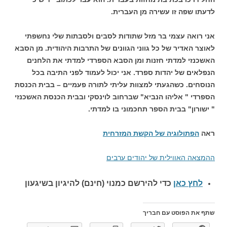
לדעתו שפה זו עשירה מן העברית.
אני רואה עצמי בר מזל שתודות לסבים ולסבתות שלי נחשפתי
לאוצר האדיר של כל גווני הגוונים של התרבות היהודית. מן הסבא
האשכנזי למדתי חזנות ומן הסבא הספרדי למדתי את הלחנים
הנפלאים של יהדות ספרד. אני יכול לעמוד לפני התיבה בכל
הנוסחים. כשהגעתי למצוות עליתי לתורה פעמיים – בבית הכנסת
הספרדי " אליהו הנביא" שברחוב לוינסקי ובבית הכנסת האשכנזי
" ישורון" בבית הספר תחכמוני בו למדתי.
ראה
הפתולוגיה של הקשת המזרחית
ההמצאה האווילית של יהודים ערבים
לחץ כאן
כדי להירשם כ
מנוי (חינם) להיגיון בשיגעון
שתף את הפוסט עם חבריך