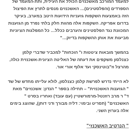
למעמד המורכב מאשכנזים הכולל את העילית, ותת-המעמד של
הספרדים (והפלסטינים)… האשכנזים מנסים לתרץ את הפיצול
הזה באמצעות השקפות גזעניות הידועות היטב במערב, בעיקר
בדרום אפריקה. השקפות אלה מהוות חלק בלתי נפרד מן הגזענות
המכוונת נגד הפלסטינים והערבים ככלל… כל המפלגות הציוניות
מביעות את אותן ההשקפות בדיוק…"
בהמשך מובאות ציטטות ו" הוכחות" למכביר שדברי קלמן
כצנלסון משקפים את דעתה של האליטה הציונית-אשכנזית כולה,
מהרצל וז"בוטינסקי ועד אלוף אורי אור.
לא הייתי נדרש לפרשת קלמן כצנלסון, לולא עלייתו מחדש של שד
" הגזענות האשכנזית" – תחילה בספר " הנדון: אשכנזים" מאת
ד" ר מרב רוזנטל-מרמורשטיין (עם עובד) ואחריו בסרט "
האשכנזים" (תסריט ובימוי: דליה מבורך ודני דותן), שהוצג בימים
אלה בערוץ השני.
" הנרטיב האשכנזי"