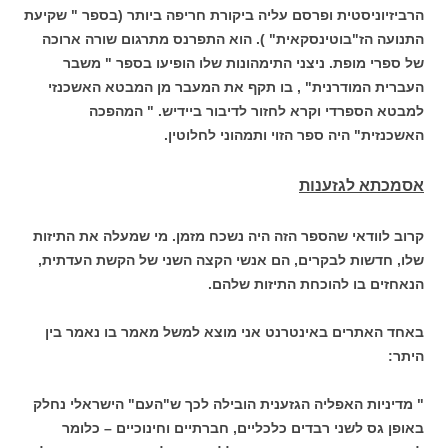
הרביזיוניסטית ופרסם עליה ביקורת חריפה ביותר (בספר " שקיעת
התנועה הז"בוטינסקאית" ). הוא התפרנס מתרגום שורה ארוכה
של ספרי מופת. ניצני התימהונות שלו הופיעו בספר " משבר
העברית המודרנית" , בו תקף את המעבר מן המבטא האשכנזי
למבטא הספרדי וקרא לחזור לדיבור ביידיש. " המהפכה
האשכנזית" היה ספר הזוי ותמהוני לחלוטין.
אסמכתא לגזענות
קרוב לוודאי שהספר הזה היה נשכח מזמן. מי שמעלה את התיזות
שלו, חדשות לבקרים, הם אנשי הקצה השני של הקשת העדתית,
הנאחזים בו להוכחת התיזות שלהם.
באחד האתרים באינטרנט אני מוצא למשל מאמר בו נאמר בין
היתר:
" מדיניות האפליה הגזענית הובילה לכך ש"העם" הישראלי נחלק
באופן גס לשני רבדים כלכליים, חברתיים וחינוכיים – כלומר