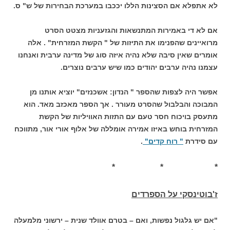
לא אתפלא אם הסצינות הללו יככבו במערכת הבחירות של ש" ס.
אם לא די באמירות המתנשאות והגזעניות מצטט הסרט
מרואיינים שהפנימו את התיזות של " הקשת המזרחית" . אלה
אומרים שאין סיבה שלא נהיה איזה סוג של מדינה ערבית ואנחנו
עצמנו נהיה ערבים יהודים כמו שיש ערבים נוצרים.
אפשר היה לצפות שהספר " הנדון: אשכנזים" יוציא אותנו מן
המבוכה והבלבול שהסרט מעורר . אך הספר מאכזב מאד. הוא
מתעסק בויכוח חסר טעם עם התזות האוויליות של הקשת
המזרחית בוחש באיזו אמירה אומללה של אלוף אורי אור, מתווכח
עם סידרת
" רוח קדים"
.
* * *
ז'בוטינסקי על הספרדים
"אם יש גלגול נפשות, ואם – בטרם אוולד שנית – ירשוני מלמעלה