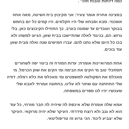
כמה דלתות טובות וזהו" .
בסצינה אחרת אומר צעיר: אני מקיבוץ בית השיטה, מאה אחוז
אשכנזי. סבא וסבתא שלי היו חקלאים. היו קמים כל יום בחמש
בבוקר ועובדים עד שמונה בערב. כך התחילו הקיבוצים כאן. בלי
גרוש. הם, בניגוד לאלה שהתיישבו בבית שאן, הגיעו למשהו ולא
בכו כל היום שלא נתנו להם. עברו חמישים שנה ואלה מבית שאן
עוד בוכים.
אחת המרואיינות אומרת: עדות המזרח זה ביטוי יפה לשחורים
תסתכלי טוב מי הקים את הבימה ומי הקים את שוק הכרמל. מי
מאכלס את הפקולטה למשפטים ומי מאכלס את כלא רמלה. דודה
שלי התחתנה עם שחור לא עלינו. בחתונה אמרתי לאבא שלי
שעכשיו יהיו לנו ספרים במשפחה.
אמא שלה אומרת שלא איכפת לה שיהיה לה חבר מזרחי, כל עוד
הוא לא גנב ולא רוצח סידרתי. העיקר שלא יהיה מרוקאי. העיקר
שלא יצביע ליכוד. הכי גרוע זה טריפוליטאי.