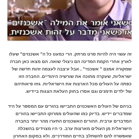
זה עשוי היה להיות סרט מרתק. הרי כמעט כל ה" אשכנזים" שעלו
לארץ אחרי הקמת המדינה הם ניצולי שואה. הם מצאו כאן חברה
שמקורה אמנם " אשכנזי" , אבל עיצבה לעצמה זהות חדשה של
ישראליות, שעקרה מתוכה את שורשיה היהודיים. החברה הזו
כפתה על העולים מכל הארצות את הישראליות. גזזו פיאותיהם
של ילדים תימנים וגם אסרו בחוק העלאת הצגות ביידיש.
בניהם של העולים האשכנזים התביישו בהורים עם המספר על היד
שמדברים יידיש. בדיוק כמו שהעולים ממרוקו התביישו בהורים
המדברים ערבית. ההורים האשכנזים התערו מהר יותר בחברה
הישראלית מן העולים מארצות ערב. כי היו מצוידים בהשכלה
שאפשרה להם להשתלב בחיים המודרניים. ולא במקום האחרון