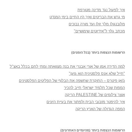
איך לפעול נגד מדינה מטורפת
מי גרש את הבריטים ואיך היו החיים בימי המנדט
מלובנגולו מלך זולו ועד מורה נבוכים
מכתב גלוי ל"אידיוטים שימושיים"
הרשומות הנצפות ביותר (בכל הזמנים)
למה הדירה אמו של אורי אבנרי את בנה מצוואתה ומתי לחם בכלל באצ"ל
"חייל שלא אנס פלסטינית הוא גזען"
ג'ואן פיטרס – החוקרת שחשפה את הבלוף של הפליטים הפלסטינים
המפות שכל תלמיד ישראלי חייב להכיר
אוצר צילומים של PALESTINE הריקה
איך להיפטר מזבובי הבית ולפתור את בעיית היונים
המפה הגדולה של הארץ הריקה
הרשומות הנצפות ביותר (מהיומיים האחרונים)