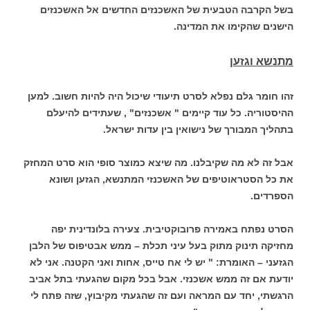
בשל הקרבה הטבעית של האשכנזים החדשים אל האשכנזים
הישנים שהקימו את המדינה.
מתנשא וגזען
זהו חומר גלם נפלא לסרט תיעודי שיכול היה להיות חשוב. למען
ההיסטוריה. כל עוד קיימים " אשכנזים" , שעתידים להיעלם
בתהליך המבורך של נישואין בין עדות ישראל.
אבל זה לא מה שקיבלנו. מה שיצא כמוצר סופי הוא סרט המחזק
את כל הסטראוטיפים של האשכנזי המתנשא, הגזען ושונא
הספרדים.
הסרט נפתח באמירה פרובוקטיבית. צעירה בלונדינית יפה
מחזיקה תינוק מתוק בעל עיני תכלת – ממש אבטיפוס של הלבן
הגזעני – האומרת: " יש לי אח טייס, אחות ואני הקטנה. אני לא
יודעת אם זה ממש אשכנזי. אבל בכל מקום שהגעתי בתל אביב
הרגשתי, יחד עם המראה ועם זה שהגעתי מקיבוץ, שזה פתח לי