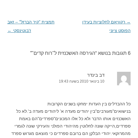
→
ניווט
רקוויאם לחלוציות בעידן
תמצית "קיר הברזל" – זאב
בפוסטים
הפוסט ציוני
ז'בוטינסקי
←
6 תגובות בנושא “
הגירסה האשכנזית ל"רוח קדים"
”
דב בינדר
10 בינואר 2010 בשעה 19:43
כל ההבדלים בין העדות ימחקו בשנים הקרובות
בנישואים"מעורבים"בין יהודים מעדה א' ליהודים מעדה ב'.לא כל
האשכנזים אותו הדבר ולא כל אלו המכונים"ספרדים"הם באמת
ספרדים,הייקה שונה לחלוטין מהיהודי הפולני והעירקי שונה לגמרי
מהמרוקאי.יהודי הבלקן הם ברובם ספרדים כי מוצאם מגרוש ספרד