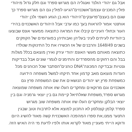
אבל גם יהודי הולנד ואנגליה הם מגרוש ספרד וגם חלק גדול מיהודי
פולין המכנים עצמם"אשכנזים"הגיעו לפולין גם הם מגרוש ספרד כך
שגם הם בעצם"פרענקים"היהודי הוא בן הגזע השמי ולכן יהודי
אותנטי אמור להראות בעך כמו ערבי אבל היהודים האשכנזים בהירי
העור וכחולי העיניים קיבלו את המראה כתוצאה ממעשי אונס שבוצעו
ביהודיות לעיתים לעיני בעליהן ואבותיהן בפוגרומים של הקוזקים
בשנים 1648/49 והרבנים של אז הכשירו את כל התינוקות שנולדו
כתוצאה מאותם מעשי האונס.יהודי עירק ואירן מוצאם בכלל מגלות
בבל והם רחוקים מהספרדים והתימנים לגמרי שונים אבל בבדיקות
גנטיות ובבדיקה המכונה"DNA כוהנים"הסתבר שכל הכוהנים מכל
העדות מוצאם מאב קדמון אחד.תיקחו למשל משפחה הידועה
כמשפחת פרץ,יש יהודים הנושאים את שם המשפחה פרץ גם
אשכנזים וגם מרוקאים ומחקרים העלו שזו אותה משפחה שמוצאה
מגרוש ספרד,משפחת שאלתיאל קיימת גם בין יוצאי גרמניה וגם בין
יוצאי הבלקן ומחקרים העלו שזו אותה משפחה שוב מגרוש
ספרד.קלמן קצנלסון לא התכוון למוצא אלא לתרבות וטוב שבגין
התנער ממנו,את ספרו המהפכה האשכנזית קשה מאוד להשיג היום
ודוקא הייתי מעוניין מאוד לקרוא אותו ולפיו לדעת מי היה האיש הזה.