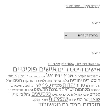
רְסִיסִים מִמֶנִי – תמר שכטר
נושאים
נושאים
נושאים
אבטואנטישמיות
אולמרט
אהוד ברק
אישים פוליטיים
אישים היסטוריים
ארץ ישראל
אקדמיה
בן גוריון
הומור
אנטישמיות
ארצות הברית
היסטוריה יהודית
חגים
התנתקות
התנחלויות
חז"ל
הלכה
הספר
יהדות
כללי
טרור
לשון
כלכלה
מחשבים ואינטרנט
חינוך
חרדים
מלחמות ישראל
מערכת המשפט
ספרות
מחתרות
ספרות עברית
פלסטינים
ציונות
ספרים
צהל
ערביי ישראל
פוליטיקאים
ערבים
שואה
שמאלנות
שחיתות
שירה
תהליך השלום
תקשורת
תולדות המדינה