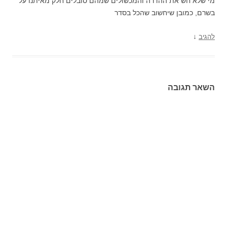
מי שלא חש את ההדרה והמכשולים שמהם סובלים חלק מאיתנו על
בשרם, כמובן שיחשוב שהכל בסדר
↓
להגיב
השאר תגובה