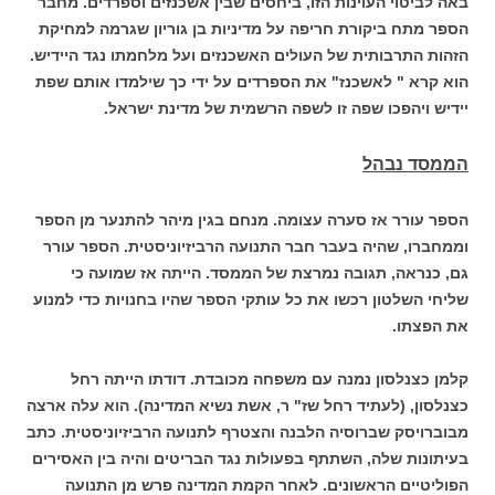
באה לביטוי העוינות הזו, ביחסים שבין אשכנזים וספרדים. מחבר
הספר מתח ביקורת חריפה על מדיניות בן גוריון שגרמה למחיקת
הזהות התרבותית של העולים האשכנזים ועל מלחמתו נגד היידיש.
הוא קרא " לאשכנז" את הספרדים על ידי כך שילמדו אותם שפת
יידיש ויהפכו שפה זו לשפה הרשמית של מדינת ישראל.
הממסד נבהל
הספר עורר אז סערה עצומה. מנחם בגין מיהר להתנער מן הספר
וממחברו, שהיה בעבר חבר התנועה הרביזיוניסטית. הספר עורר
גם, כנראה, תגובה נמרצת של הממסד. הייתה אז שמועה כי
שליחי השלטון רכשו את כל עותקי הספר שהיו בחנויות כדי למנוע
את הפצתו.
קלמן כצנלסון נמנה עם משפחה מכובדת. דודתו הייתה רחל
כצנלסון, (לעתיד רחל שז" ר, אשת נשיא המדינה). הוא עלה ארצה
מבוברויסק שברוסיה הלבנה והצטרף לתנועה הרביזיוניסטית. כתב
בעיתונות שלה, השתתף בפעולות נגד הבריטים והיה בין האסירים
הפוליטיים הראשונים. לאחר הקמת המדינה פרש מן התנועה