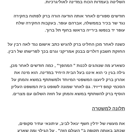
השליטה בעמדות הכוח במדינה לאוליגרכיות.
חודשים ספורים לאחר אותה הודעה הורה ברק לפתוח בחקירה
נגד שר בכיר בממשלה, אברהם עופר. בעקבות החקירה שלח
עופר יד בנפשו בירייה בראשו בחוף תל ברוך.
כשנה לאחר מכן החליט ברק להגיש כתב אישום נגד לאה רבין על
החזקת חשבון דולרים בבנק אמריקני וגרם בכך לפרישתו של רבין.
כשארע מה שנוהגים לכנות " המהפך" , כמה חודשים לאחר מכן,
גילה בגין כי הוא איננו בעל הבית היחיד במדינה. הוא מינה את
אהרון ברק ליועצו המשפטי המיוחד ולמשתתף במשא והמתן על
הסכמי קמפ דייויד. גם לאחר שמונה לשופט בית המשפט העליון
הוסיף ברק להשתתף במשא והמתן על חוזה השלום עם מצרים.
תלונה למשטרה
את מעשיו של ידלין חשף יגאל לביב, עיתונאי עתיר סקופים,
שכתב באותה תקופה ב" העולם הזה" . על הגילוי ומה שארע