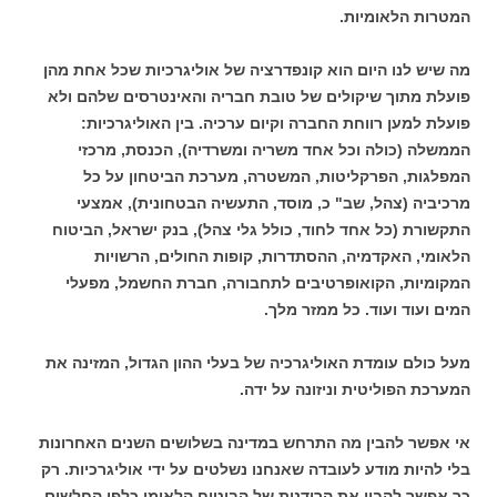
המטרות הלאומיות.
מה שיש לנו היום הוא קונפדרציה של אוליגרכיות שכל אחת מהן
פועלת מתוך שיקולים של טובת חבריה והאינטרסים שלהם ולא
פועלת למען רווחת החברה וקיום ערכיה. בין האוליגרכיות:
הממשלה (כולה וכל אחד משריה ומשרדיה), הכנסת, מרכזי
המפלגות, הפרקליטות, המשטרה, מערכת הביטחון על כל
מרכיביה (צהל, שב" כ, מוסד, התעשיה הבטחונית), אמצעי
התקשורת (כל אחד לחוד, כולל גלי צהל), בנק ישראל, הביטוח
הלאומי, האקדמיה, ההסתדרות, קופות החולים, הרשויות
המקומיות, הקואופרטיבים לתחבורה, חברת החשמל, מפעלי
המים ועוד ועוד. כל ממזר מלך.
מעל כולם עומדת האוליגרכיה של בעלי ההון הגדול, המזינה את
המערכת הפוליטית וניזונה על ידה.
אי אפשר להבין מה התרחש במדינה בשלושים השנים האחרונות
בלי להיות מודע לעובדה שאנחנו נשלטים על ידי אוליגרכיות. רק
כך אפשר להבין את הרודנות של הביטוח הלאומי כלפי החלשים,