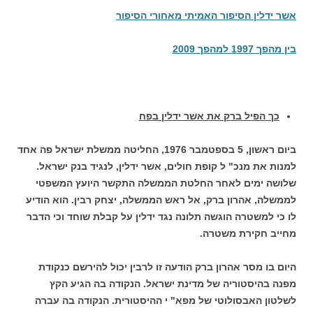
אשר ידלין הסיפור האמיתי מאחורי הסיפור
בין מהפך 1997 למהפך 2009
כך הפיל ברק את אשר ידלין בפח
ביום ראשון, 5 בספטמבר 1976, החליטה ממשלת ישראל פה אחד
למנות את מנכ" ל קופת חולים, אשר ידלין, לנגיד בנק ישראל.
שלושה ימים לאחר החלטת הממשלה התקשר היועץ המשפטי
לממשלה, אהרון ברק, אל ראש הממשלה, יצחק רבין. הוא הודיע
לו כי למשטרה הוגשה תלונה נגד ידלין על קבלת שוחד וכי הדבר
מחייב חקירת משטרה.
היום בו מסר אהרון ברק הודעה זו לרבין יכול להירשם כנקודת
מפנה בהיסטוריה של מדינת ישראל. הנקודה בה הגיע הקץ
לשלטון האבסולוטי של מפא" י ההיסטורית. הנקודה בה עברה