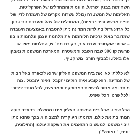
השחיתות בבנק ישראל, היוזמות והמחדלים של הפרקליטות,
האלימות של המשטרה (כולל עשרות מקרים של העמדה לדין של
חפים מפשע ובידוי ראיות), המחדלים של צהל ומערכת הביטחון.
כל ארוע גדול בתולדות המדינה ניתן להסברה באמצעות העובדה
שמדובר באוליגרכיות הלוחמות את מלחמת עצמן ונלחמות זו בזו
– ארועי אוקטובר ועדת אור, חקירת מח" ש, החלטות מזוז. או
פרשת קו 300 שבה השבכ והמשטרה והמערכת המשפטית נאבקו
אלו באלו. ולבסוף חורבן גוש קטיף.
לא כללתי כאן את בית המשפט העליון שהוא לכאורה בעל הבית
של המדינה. הוא קובע איזה חוקים יתקבלו ואיזה יתבטלו. מה
מותר ומה אסור לרשויות המחוקקת והמבצעת, לכל מוסד ציבורי
ולכל פרט. הכל שפיט.
הכל שפיט אבל בית המשפט העליון איננו ממשלה. בהעדר חוקה
המחייבת את כולם, תרומתו העיקרית למצב היא בכך שהוא נותן
גיבוי משפטי למעשים התואמים את השקפת עולמו (החילונית,
יונית, " נאורה" ).