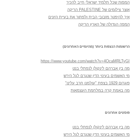
המפות שכל תלמיד ישראלי חייב להכיר
אוצר צילומים של PALESTINE הריקה
איך להיפטר מזבובי הבית ולפתור את בעיית היונים
המפה הגדולה של הארץ הריקה
הרשומות הנצפות ביותר (מהיומיים האחרונים)
https://www.youtube.com/watch?v=4OcaMRLTyGI
מה בין אברהם לינקולן לנפתלי בנט
מי האשמים בעינוי הדין שנגרם לגל הירש
פוגרום 1929 בצפת "עולמנו חרב עלינו"
מה באמת קרה במלחמת העצמאות
פוסטים אחרונים
מה בין אברהם לינקולן לנפתלי בנט
מי האשמים בעינוי הדין שנגרם לגל הירש