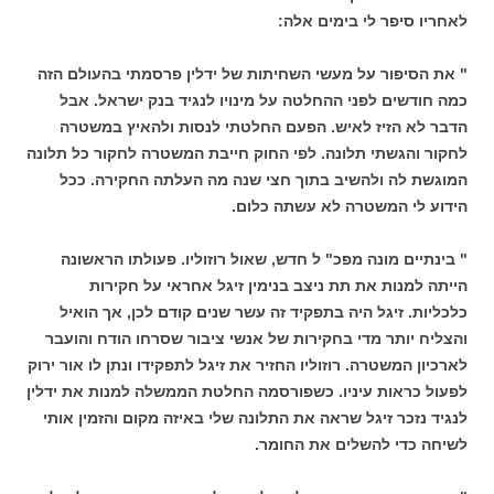
לאחריו סיפר לי בימים אלה:
" את הסיפור על מעשי השחיתות של ידלין פרסמתי בהעולם הזה
כמה חודשים לפני ההחלטה על מינויו לנגיד בנק ישראל. אבל
הדבר לא הזיז לאיש. הפעם החלטתי לנסות ולהאיץ במשטרה
לחקור והגשתי תלונה. לפי החוק חייבת המשטרה לחקור כל תלונה
המוגשת לה ולהשיב בתוך חצי שנה מה העלתה החקירה. ככל
הידוע לי המשטרה לא עשתה כלום.
" בינתיים מונה מפכ" ל חדש, שאול רוזוליו. פעולתו הראשונה
הייתה למנות את תת ניצב בנימין זיגל אחראי על חקירות
כלכליות. זיגל היה בתפקיד זה עשר שנים קודם לכן, אך הואיל
והצליח יותר מדי בחקירות של אנשי ציבור שסרחו הודח והועבר
לארכיון המשטרה. רוזוליו החזיר את זיגל לתפקידו ונתן לו אור ירוק
לפעול כראות עיניו. כשפורסמה החלטת הממשלה למנות את ידלין
לנגיד נזכר זיגל שראה את התלונה שלי באיזה מקום והזמין אותי
לשיחה כדי להשלים את החומר.