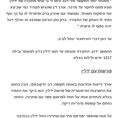
" מאוחר יותר התקשר אלי זיגל ורמז לי כי אחד מחבריו של ידלין
מונע ממנו לחקור עד מרכזי, עורך דין שהגיש תצהיר כמי שביצע
את עיסקות השוחד. נפגשתי עם אהרון ברק וסיפרתי לו על כך ואף
נתתי לו העתק של התצהיר. ברק נתן הוראה שמרגע זה ואילך זיגל
יהיה כפוף לו אישית."
עד כאן דברי העיתונאי יגאל לביב.
ההמשך ידוע. החקירה מוצתה עד תום ידלין נידון למאסר ובילה
1217 ימים ולילות בכלא.
פגישות עם ידלין
עורך ידיעות אחרונות באותה תקופה, דב יודקובסקי, הבין בחוש
את החשיבות ההיסטורית של פרשת ידלין. הוא ביקר את האסיר
בכלא והחתים אותו על חוזה לפרסום ספר עם שחרורו. החוזה
נחתם על קופסת סיגריות ריקה.
על מנת שהספר יפורסם מיד עם שחרורו החל ידלין בכתיבה