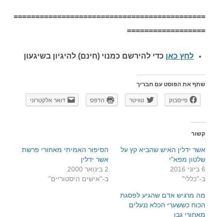
============================================
==================
לחץ כאן
כדי להירשם כ
מנוי (חינם) להיגיון בשיגעון
שתף את הפוסט עם חבריך
פייסבוק
טוויטר
הדפס
דואר אלקטרוני
קשור
אשר ידלין האיש שהביא קץ על
הסיפור האמיתי מאחורי פרשת
שלטון מפא"י
אשר ידלין
6 ביוני 2016
2 בינואר 2000
ב-"כללי"
ב-"אישים היסטוריים"
מה מרגיש אדם שהגיע לפסגת
הכוח כששערי הכלא ננעלים
מאחורי גבו