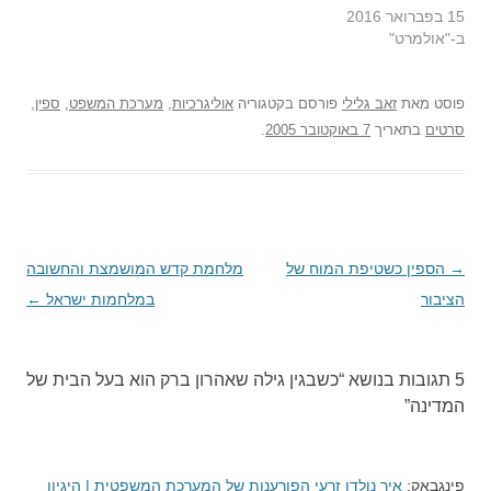
15 בפברואר 2016
ב-"אולמרט"
פוסט
מאת
זאב גלילי
פורסם בקטגוריה
אוליגרכיות
,
מערכת המשפט
,
ספין
,
סרטים
בתאריך
7 באוקטובר 2005
.
→
ניווט
הספין כשטיפת המוח של
מלחמת קדש המושמצת והחשובה
הציבור
בפוסטים
במלחמות ישראל
←
5 תגובות בנושא “
כשבגין גילה שאהרון ברק הוא בעל הבית של
המדינה
”
פינגבאק:
איך נולדו זרעי הפורענות של המערכת המשפטית | היגיון