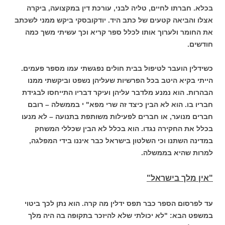
בכלא. חברתו לחיים, טליה לבני, עורכת דין במקצועה, ביקרה
אצלו והביאה קטעים של כתב היד. יודקובסקי ביקש ממני לשכתב
את החומר ולערוך אותו לכלל ספר קריא וכך עשיתי משך כמה
חודשים.
כשידלין הועבר לטיפול בבית חולים נפגשתי עמו מספר פעמים.
הייתי בקיא היטב בכל הפרשיות שעליהן נשפט וביקשתי ממנו
הבהרות. הוא נמנע מלדבר עליהן ועיקר דבריו התייחסו לבגידת
חבריו בו. הוא לא הבין כיצד זה שרי מפא" י בממשלה – רובם
חברים מנוער, או חברים לפעילות משותפת בתנועה – לא מנעו
בכלל את החקירה נגדו. הוא בכלל לא הבין שכללי המשחק
במדינה השתנו וכי השלטון בישראל כבר איננו בידי המפלגה,
למרות שהיא בממשלה.
"אין מלך בישראל"
עד לפרסום הספר כבר תפס ידלין מה קרה. הוא נתן לכך ביטוי
במשפט הבא: "לא יכולתי שלא להיזכר בתקופה בה היה מלך