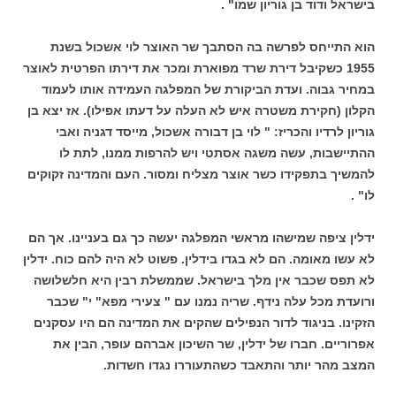
בישראל ודוד בן גוריון שמו" .
הוא התייחס לפרשה בה הסתבך שר האוצר לוי אשכול בשנת
1955 כשקיבל דירת שרד מפוארת ומכר את דירתו הפרטית לאוצר
במחיר גבוה. ועדת הביקורת של המפלגה העמידה אותו לעמוד
הקלון (חקירת משטרה איש לא העלה על דעתו אפילו). אז יצא בן
גוריון לרדיו והכריז: " לוי בן דבורה אשכול, מייסד דגניה ואבי
ההתיישבות, עשה משגה אסתטי ויש להרפות ממנו, לתת לו
להמשיך בתפקידו כשר אוצר מצליח ומסור. העם והמדינה זקוקים
לו" .
ידלין ציפה שמישהו מראשי המפלגה יעשה כך גם בעניינו. אך הם
לא עשו מאומה. הם לא בגדו בידלין. פשוט לא היה להם כוח. ידלין
לא תפס שכבר אין מלך בישראל. שממשלת רבין היא חלשלושה
ורועדת מכל עלה נידף. שריה נמנו עם " צעירי מפא" י" שכבר
הזקינו. בניגוד לדור הנפילים שהקים את המדינה הם היו עסקנים
אפרוריים. חברו של ידלין, שר השיכון אברהם עופר, הבין את
המצב מהר יותר והתאבד כשהתעוררו נגדו חשדות.