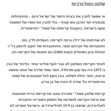
שלטון האוליגרכיות
אי אפשר להבין את בעיות היסוד של ישראל היום – מהתנחלות
סבסטיה ועד חורבן גוש קטיף – בלי להבין את אופיו של המשטר
שקם בישראל, בעקבות קריסתה של מפא" י ההיסטורית.
לא שחיתותו של ידלין גרמה לקריסה. העמדתו לדין, כמו
התאבדותו של אברהם עופר, וההתאבדות של יעקוב לוינסון (יו" ר
הנהלת בנק הפועלים בשנת 1984) הם תוצאה של הקריסה הזו.
לאחר הקריסה השלטון לא עבר לגוף פוליטי אחר. הליכוד של בגין
ב-1977 היה גוף קטן ומדולדל, חסר עמוד שדרה של אנשי מעשה
וביצוע, חסר יכולת לשלוט. בגין נזקק לכל המנגנונים של מפאי
ההיסטורית בלי שהיה לו הכוח של בן גוריון.
קריסת שלטון מפא" י מזכירה מעט את קריסת ברית המועצות.
שם גרמה הקריסה להפרטה של המשק הסובייטי והעברתו
לאוליגרכים, שהפכו בן לילה למיליארדרים. בישראל הופרטו לא