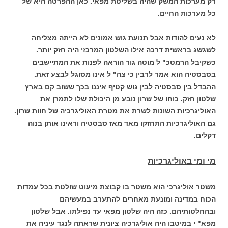
רק מערכות המשק שהיה בשליטת מפאי. כאן ההפרטה היא של
כל מערכות החיים.
לא נעים להודות אבל תנועת גוש אמונים לא הייתה מצליחה
לשגשג בראשית דרכה אילו השלטון המרכזי היה חזק יותר.
כשקיבל הרמטכ" ל מוטה גור הוראה לפנות את המתיישבים
בסבסטיה הוא אמר לרבין כי צה" ל אינו מסוגל לבצע זאת.
ההבדל בין סבסטיה לבין גוש קטיף איננו בכך ששוב קם בארץ
שלטון חזק. כוחו של שרון נובע מן היכולת שלו לתמרן את
האוליגרכיות השונות לשרת את מטרת האוליגרכיה של חוות שרון.
גם האוליגרכיות התחזקו מאד מאז סבסטיה וראינו אותן בנוה
דקלים.
מי ומי באוליגרכיות
משטר אוליגרכי הוא משטר בו קבוצת מיעוט שולטת בכל עמדות
הכוח במדינה ומונעת מאחרים להתערב במעשיהם
ובהחלטותיהם. כזה היה שלטון מפאי עד נפילתו. אבל שלטון
מפא" י במיטבו היה אוליגרכיה ציונית שראתה לנגד עיניה את