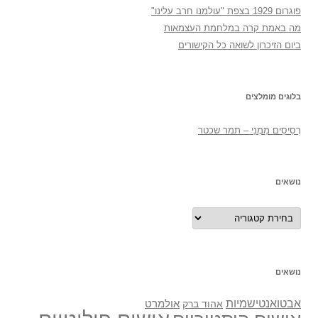
פוגרום 1929 בצפת "עולמנו חרב עלינו"
מה באמת קרה במלחמת העצמאות
ביום הזיכרון לשואה כל הקישורים
בלוגים מומלצים
רְסִיסִים מִמֶנִי – תמר שכטר
נושאים
נושאים
נושאים
אבטואנטישמיות
אולמרט
אהוד ברק