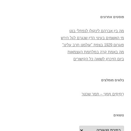
פוסטים אחרונים
מה בין אברהם לינקולן לנפתלי בנט
מי האשמים בעינוי הדין שנגרם לגל הירש
פוגרום 1929 בצפת "עולמנו חרב עלינו"
מה באמת קרה במלחמת העצמאות
ביום הזיכרון לשואה כל הקישורים
בלוגים מומלצים
רְסִיסִים מִמֶנִי – תמר שכטר
נושאים
נושאים