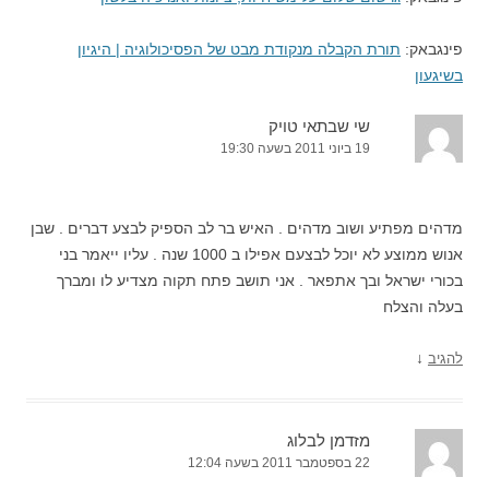
פינגבאק:
תורת הקבלה מנקודת מבט של הפסיכולוגיה | היגיון
בשיגעון
שי שבתאי טויק
19 ביוני 2011 בשעה 19:30
מדהים מפתיע ושוב מדהים . האיש בר לב הספיק לבצע דברים . שבן
אנוש ממוצע לא יוכל לבצעם אפילו ב 1000 שנה . עליו ייאמר בני
בכורי ישראל ובך אתפאר . אני תושב פתח תקוה מצדיע לו ומברך
בעלה והצלח
↓
להגיב
מזדמן לבלוג
22 בספטמבר 2011 בשעה 12:04