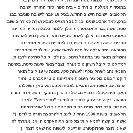
ליטא, שומרי מצוות נוסח המזרחי. את ראשית חינוכו קיבל
במוסדות ממלכתיים דתיים – בית ספר יסודי התורה, ישיבת
תל-אביב, ישיבת הישוב החדש. בגיל 16 עבר לישיבת פוניבז' בבני
ברק. למד ארבע שנים ובגיל 21 התגייס לצבא ושרת כמורה בישוב
ספר. עשה בגרות אכסטרנית והלך ללמוד כלכלה ומדעי המדינה
באוניברסיטת בר אילן. לאחר שסיים תואר ראשון נסע לארצות
הברית. שהה כמה שנים בשיקגו בלימודים כשהוא מתפרנס
מהוראה. חזר ארצה על מנת לשאת אשה, שב להרצות הברית
והשלים תואר שני במינהל חינוכי. בין לבין קיבל סמיכה לרבנות,
למד לטוס, קיבל רשיון טיס אזרחי וצבר מאה שעות טיסה. בשעות
הפנאי נהג לשחק גולף ולעשות סקי. בשנת 1976 קיבל תואר
דוקטור בפסיכולוגיה חינוכית מאריזונה סיטי יוניברסיטי וחזר
ארצה עם משפחתו. התגייס לצבא הקבע ועל סמך השכלתו
האקדמית קיבל דרגת ייצוג של רב סרן בתפקיד ראש מדור תורת
הוראה. בין היתר עסק בתכניות לחינוך "נערי רפול". לאחר
שחרורו עבד כמה שנים בבית ספר לחינוך של אוניברסיטת
תל-אביב. בשנת 1980 החליט לעבור להרבצת תורה בילדים. ("
אשתי ביקשה להניא אותי מלעזוב את האקדמיה ואני אמרתי לה
שאיני רוצה שהדוקטורט יפריע לי לעשות מה שאני רוצה" )