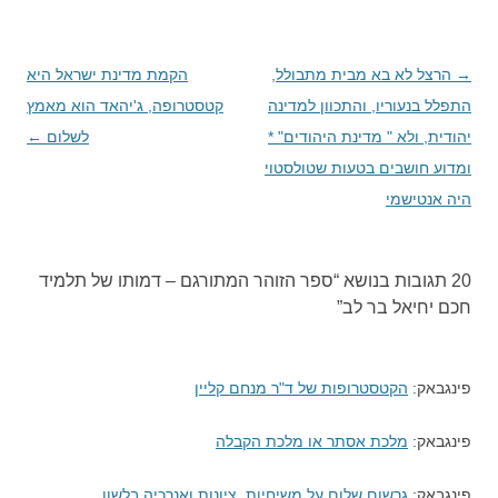
→
ניווט
הרצל לא בא מבית מתבולל,
הקמת מדינת ישראל היא
בפוסטים
התפלל בנעוריו, והתכוון למדינה
קטסטרופה, ג'יהאד הוא מאמץ
יהודית, ולא " מדינת היהודים" *
לשלום
←
ומדוע חושבים בטעות שטולסטוי
היה אנטישמי
20 תגובות בנושא “
ספר הזוהר המתורגם – דמותו של תלמיד
חכם יחיאל בר לב
”
פינגבאק:
הקטסטרופות של ד"ר מנחם קליין
פינגבאק:
מלכת אסתר או מלכת הקבלה
פינגבאק:
גרשום שלום על משיחיות, ציונות ואנרכיה בלשון