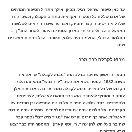
עד כאן סיפור ישראלי רגיל. מכאן ואילך מתחיל הסיפור המדהים
של אדם שללא כל הכשרה אקדמית בתחום הקבלה, וכשברקורד
שלו לימוד ישיבתי קצר יחסית, חיבר פרושים ותרגומים לשלושת
המפעלים הגדולים ביותר בארון הספרים היהודי לאחר התנ" ך –
התלמוד הבבלי, התלמוד הירושלמי, והזוהר. והכל בפחות מעשרים
שנה.
מבוא לקבלה כרב מכר
הספר הראשון שחיבר ברלב הוא "מבוא לקבלה" שראה אור
בשנת 1982. הספר נושא את השם "ידיד נפש" ומאז זהו הלוגו
הקבוע של כל ספריו. מבוא לקבלה נמכר עד כה בארבעים אלף
עותקים ומוסיף להימכר. הוא כבר תורגם לאנגלית, לצרפתית
ולספרדית. כתב שלושה ספרים על כוונות התפילה וכן ספרים על
הקרבנות ועל הלכות שבת שנועדו לתלמידים. שמירת שבת תורגם
לאנגלית. אחר כך תרגם ופרש את "מגיד מישרים" (ספר קבלי
שחיבר בעל השולחן ערוך, ר' יוסף קארו) . מהספר הזה כבר יצאו
שבע מהדורות.