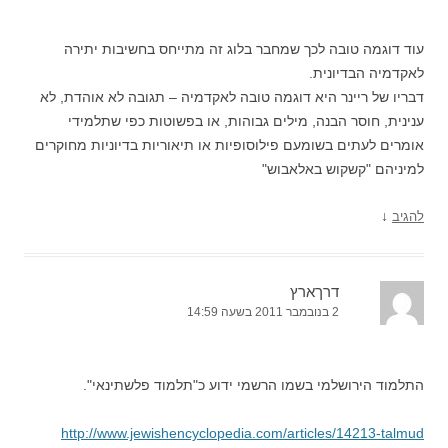
עוד דוגמה טובה לכך שמחבר בלוג זה מתייחס בחשיבות יתירה
לאקדמיה הבדיונית.
דבריו של ריינר היא דוגמה טובה לאקדמיה – תגובה לא אוהדת, לא
ענינית, חוסר הבנה, מילים גבוהות, או בפשוטות כפי שתלמידי
אומרים לעתים בשומעם פילוסופיות או תיאוריות בדיוניות מחוקרים
למיניהם "קשקוש באלאבוש"
↓
להגיב
דרךארץ
2 בנובמבר 2011 בשעה 14:59
התלמוד הירושלמי בשמו הרשמי ידוע כ"תלמוד פלשתינאי".
http://www.jewishencyclopedia.com/articles/14213-talmud