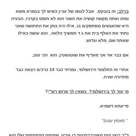
ברלב:
זה בובקס. אבל לגופו של עניין כשיש לך בגמרא משא
ומתו ואתה מקשה קושיה את השור הוא לא תופס בקרניו. הבעיה
היא שהאנשים מסתפקים בו. אילו היה נותן את התחושה שאני
נתתי את האלף בית את ג ד תמשיך הלאה. הוא עושה כאילו
שאתה שם. מלא וגדוש.
אם כבר אזי אני מעדיף את שוטנשטין. הוא הכי טוב.
אחרי זה התלמוד הירושלמי. גמרתי כבר 14 כרכים ויצאה כבר
מהדורה שניה.
מי עזר לך בירושלמי? כשאין לך פרוש רש"י
?
סייעתא דשמיא.
" מאמץ עצום"
ד"ר בועז הוס מאוניברסיטת בן גוריון, שתחום ההתמחות שלו הוא