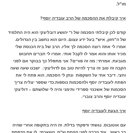
מו"ל.
איך קיבלת את ההסכמה של הרב עובדיה יוסף
?
קודם לכן קיבלתי הסכמה של ר' יהושע דובליצקי הוא היה התלמיד
של ה"חזון, איש" בעל ידע עצום. היום הוא נחשב בין הגדולים.
אמרו לי אתה רוצה הסכמה לך אליו. הרב של בית הכנסת שלי
מכיר אותו והוא אמר לו לקבל אותי. אמרו לי חברים תחבוש
מגבעת. אמרתי: מה זה פורים? אני מתפלל כך בבוקר אם לפני
הקבה זה טוב זה צריך להיות טוב גם לדוליצקי. ישבנו שעה שעה
וחצי. דיבר אתי על השקפות ונתן לי הסכמה. הוא פתח לי את
הפתח לעובדיה יוסף ולהסכמות נוספות.כדי שספר יצליח צריך
הסכמות של אשכנזי ספרידי ותימני והיה לי שלושתם – דוליצקי
עובדיה יוסף והרב צוברי.
איך הגעת לעובדיה יוסף
עם אוטובוס. נגשתי ודפקתי בדלת. זה היה בתקופה אחרי שהיה
רב ראשי. עוד הרבה לפני הקמת ש"ס. השארתי לו את הדפסת