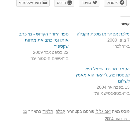
פייסבוק
טוויטר
הדפס
דואר אלקטרוני
קשור
מלכת אסתר או מלכת הקבלה
ספר הזוהר הקדוש - מי כתב
7 ביוני 2009
אותו ומי כתב את מחזות
ב-"הלכה"
שקספיר
22 בספטמבר 2009
ב-"אישים היסטוריים"
הקמת מדינת ישראל היא
קטסטרופה, ג'יהאד הוא מאמץ
לשלום
13 בפברואר 2004
ב-"אבטואנטישמיות"
פוסט
מאת
זאב גלילי
פורסם בקטגוריה
קבלה
,
תלמוד
בתאריך
13
בפברואר 2004
.