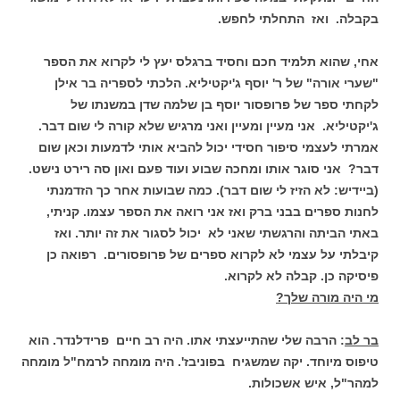
בקבלה. ואז התחלתי לחפש.
אחי, שהוא תלמיד חכם וחסיד ברגלס יעץ לי לקרוא את הספר
"שערי אורה" של ר' יוסף ג'יקטיליא. הלכתי לספריה בר אילן
לקחתי ספר של פרופסור יוסף בן שלמה שדן במשנתו של
ג'יקטיליא. אני מעיין ומעיין ואני מרגיש שלא קורה לי שום דבר.
אמרתי לעצמי סיפור חסידי יכול להביא אותי לדמעות וכאן שום
דבר? אני סוגר אותו ומחכה שבוע ועוד פעם ואון סה רירט נישט.
(ביידיש: לא הזיז לי שום דבר). כמה שבועות אחר כך הזדמנתי
לחנות ספרים בבני ברק ואז אני רואה את הספר עצמו. קניתי,
באתי הביתה והרגשתי שאני לא יכול לסגור את זה יותר. ואז
קיבלתי על עצמי לא לקרוא ספרים של פרופסורים. רפואה כן
פיסיקה כן. קבלה לא לקרוא.
מי היה מורה שלך?
בר לב
: הרבה שלי שהתייעצתי אתו. היה רב חיים פרידלנדר. הוא
טיפוס מיוחד. יקה שמשגיח בפוניבז'. היה מומחה לרמח"ל מומחה
למהר"ל, איש אשכולות.