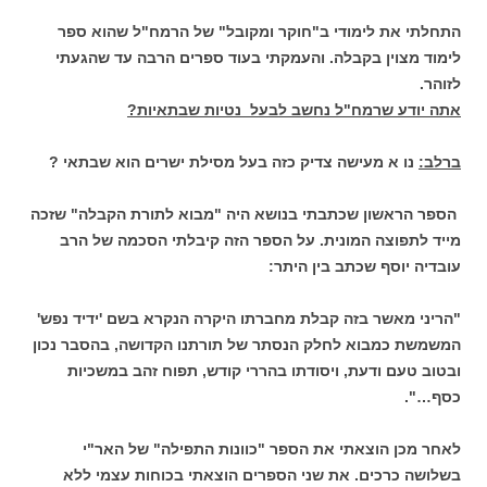
התחלתי את לימודי ב"חוקר ומקובל" של הרמח"ל שהוא ספר
לימוד מצוין בקבלה. והעמקתי בעוד ספרים הרבה עד שהגעתי
לזוהר.
אתה יודע שרמח"ל נחשב לבעל נטיות שבתאיות?
ברלב:
נו א מעישה צדיק כזה בעל מסילת ישרים הוא שבתאי ?
הספר הראשון שכתבתי בנושא היה "מבוא לתורת הקבלה" שזכה
מייד לתפוצה המונית. על הספר הזה קיבלתי הסכמה של הרב
עובדיה יוסף שכתב בין היתר:
"הריני מאשר בזה קבלת מחברתו היקרה הנקרא בשם 'ידיד נפש'
המשמשת כמבוא לחלק הנסתר של תורתנו הקדושה, בהסבר נכון
ובטוב טעם ודעת, ויסודתו בהררי קודש, תפוח זהב במשכיות
כסף…".
לאחר מכן הוצאתי את הספר "כוונות התפילה" של האר"י
בשלושה כרכים. את שני הספרים הוצאתי בכוחות עצמי ללא