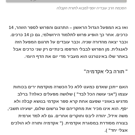
הסכמת הרב עובדיה יוסף למבוא לתורת הקבלה
ואז בא המפעל הגדול הראשון – התרגום והפרוש לספר הזוהר, 14
כרכים. אחר כך הופיע פרוש לתלמוד הירושלמי, גם כן 14 כרכים.
וכבר יצאה מהדורה שניה. וכבר עובדים על תרגום המפעל הזה
לאנגלית. מן הפרוש לבבלי הודפסו בינתיים רק שני כרכים אבל
באתר שלו באינטרנט הוא מעביר מדי יום את הדף היומי.
" תורה בלי אקדמיה"
האם ייתכן שאדם כמעט ללא כל הכשרה מוקדמת ירים בכוחות
עצמו ("אני עושה הכל לבד" ) שלושה מפעלים כאלה? ברלב
מדגיש באוזניי שפעם אחת קרא ספר אקדמי בנושא קבלה ולא
יסף. הוא אינו מכיר את מחקריהם של גרשום שלום, ישעיהו תשבי,
משה אידל, יהודה ליבס וחוקרים אחרים. גם לא למד ארמית
בצורה מסודרת במסגרת אקדמית. (" אקדמיה ותורה לא הולכים
אצלי יחד" ).