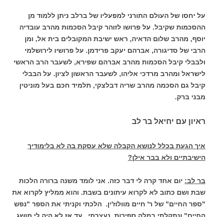
על יחסו של העולם התורני למפעליו של ברלב ניתן ללמוד מן
ההסכמות שקיבל. על פרושו לזוהר קיבל הסכמות מהרב עובדיה
יוסף, מהרב שלום הדאיה, ראש ישיבת המקובלים בית אל, ומן
הרבי של סדיגורה, אברהם יעקב פרידמן. על פרושיו לירושלמי
ולבבלי קיבל הסכמות מהרב אברהם שפירא, לשעבר הרב הראשי
לישראל ומהרב מרדכי אליהו, לשעבר הראשון לציון. על הבבלי
קיבל גם הסכמה מהרב שריה דבלצקי, תלמיד חכם בעל מוניטין
מבני ברק.
ראיון עם יחיאל בר לב
איך הגעת בכלל לנושא הקבלה שלא עסקת בה לא בלימודיך
הישיבתיים ולא בבר אילן?
בר לב:
יום אחד קרה לי דבר כזה. אני לומד משנה ברורה הלכות
שבת ושם כתוב לא לקרוא עיתונים בשבת. והוא ממליץ לקרוא את
"ספר החיים" של ר' חיים מוולוז'ין. הלכתי וקניתי את הספר "נפש
החיים" ונתקלתי במלה ספירות. נעצרתי . עד אז לא היה לי מושג