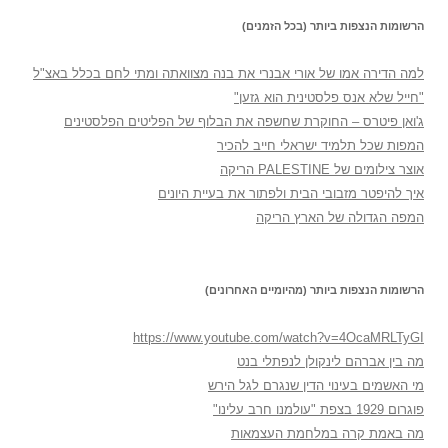
הרשומות הנצפות ביותר (בכל הזמנים)
למה הדירה אמו של אורי אבנרי את בנה מצוואתה ומתי לחם בכלל באצ"ל
"חייל שלא אנס פלסטינית הוא גזען"
ג'ואן פיטרס – החוקרת שחשפה את הבלוף של הפליטים הפלסטינים
המפות שכל תלמיד ישראלי חייב להכיר
אוצר צילומים של PALESTINE הריקה
איך להיפטר מזבובי הבית ולפתור את בעיית היונים
המפה הגדולה של הארץ הריקה
הרשומות הנצפות ביותר (מהיומיים האחרונים)
https://www.youtube.com/watch?v=4OcaMRLTyGI
מה בין אברהם לינקולן לנפתלי בנט
מי האשמים בעינוי הדין שנגרם לגל הירש
פוגרום 1929 בצפת "עולמנו חרב עלינו"
מה באמת קרה במלחמת העצמאות