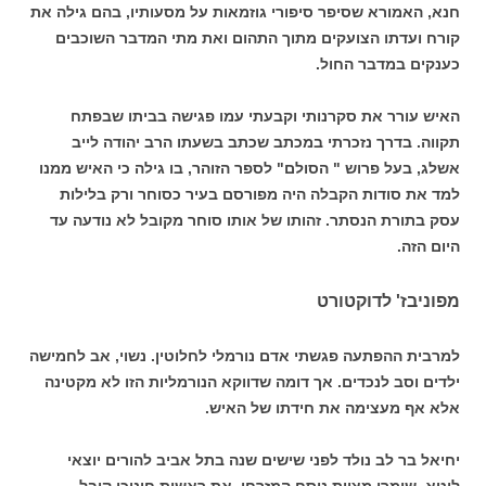
חנא, האמורא שסיפר סיפורי גוזמאות על מסעותיו, בהם גילה את
קורח ועדתו הצועקים מתוך התהום ואת מתי המדבר השוכבים
כענקים במדבר החול.
האיש עורר את סקרנותי וקבעתי עמו פגישה בביתו שבפתח
תקווה. בדרך נזכרתי במכתב שכתב בשעתו הרב יהודה לייב
אשלג, בעל פרוש " הסולם" לספר הזוהר, בו גילה כי האיש ממנו
למד את סודות הקבלה היה מפורסם בעיר כסוחר ורק בלילות
עסק בתורת הנסתר. זהותו של אותו סוחר מקובל לא נודעה עד
היום הזה.
מפוניבז' לדוקטורט
למרבית ההפתעה פגשתי אדם נורמלי לחלוטין. נשוי, אב לחמישה
ילדים וסב לנכדים. אך דומה שדווקא הנורמליות הזו לא מקטינה
אלא אף מעצימה את חידתו של האיש.
יחיאל בר לב נולד לפני שישים שנה בתל אביב להורים יוצאי