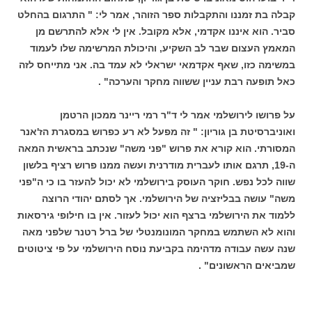
קבלה בת זמננו והתקבלות ספר הזוהר, אמר לי: " התרגום בהחלט
סביר. הוא איננו אקדמי, אלא מקובל. אין לי אלא להתרשם מן
המאמץ העצום שבר לב השקיע, והיכולת המרשימה שלו לעמוד
במשימה כזו, שאף אקדמאי ישראלי לא עמד בה. אני מתייחס לזה
כאל תופעה רבת עניין ששווה מחקר והערכה" .
על פרושו לירושלמי אמר לי ד"ר רמי ריינר ממכון הרטמן
ואוניברסיטת בן גוריון: " זה מפעל לא רע כפרוש במסגרת הז'אנר
המסורתי. הוא קורא את פרוש "פני משה" שנכתב בראשית המאה
ה-19, תרגם אותו לעברית מודרנית ועשה ממנו פרוש רציף בלשון
שווה לכל נפש. חוקר העוסק בירושלמי לא יכול להעזר בו כי ה"פני
משה" עושה בבליזציה של הירושלמי. אך לסתם יהודי הרוצה
ללמוד את הירושלמי ברצף הוא יכול לעזור. אין בו חילופי גירסאות
והוא לא השתמש במחקר המונומנטלי של ברל רטנר שלפני מאה
שנה עשה עבודה מדהימה בקביעת נוסח הירושלמי על פי ציטוטים
שמביאים הראשונים" .