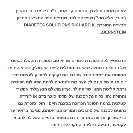
לאותן מסקנות לערך הגיע חוקר אחר, ד"ר ריצ'ארד ברנסטיין
(יהודי, אלא מה?) שפירסם לפני שנתיים ספר המציע בפתרון
לבעיית הסוכרת DIABETES SOLUTIONS RICHARD K.
.BERNSTEIN.
ברנסטיין לקה בסוכרת נעורים שהיא סוג הסוכרת הקטלני. גופם
של החולים במחלה זו אינם מסוגלים לייצר אינסולין, שהוא החומר
המווסת את רמת הסוכר שבדם. הם זקוקים להזריק לעצמם מדי
יום מנות של אינסולין הצריכות להתאים לרמת הפעילות הפיסית
ורמת קליטת המזון של החולה. איזון מושלם הוא בלתי אפשרי
והחולה נתון כל העת לסכנה של עודפי סוכר בדם או לירידה
קטלנית ברמת הסוכר הכרוכה בסכנת חיים . חולי סוכרת גם
נתונים לסכנה של סיבוכים חמורים בבריאותם, פגיעה בראיה עד
כדי עיוורון, פגיעה במחזור הדם במיוחד בגפיים העלולה להביא
לקטיעה, פגיעה בכליות, התקפי לב ומוות.