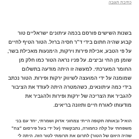
כתיבת תגובה
בשנות השישים פורסם בכמה עיתונים ישראליים טור
קבוע שהיה חתום בידי ד"ר חסיה ברזל. הטור הטיף לחיים
על פי הטבע, אכילת פירות וירקות, הימנעות מאכילת בשר,
שומן מן החי וביצים. על פניו נראה הטור כמו חלק מן
החומר המערכתי. למעשה זו היתה מודעה בתשלום
שמומנה על ידי המועצה לשיווק ירקות ופירות. הטור נכתב
בידי כמה עיתונאים, כשהמטרה היתה לעודד את הציבור
להגביר את הצריכה של ירקות ופירות ולהגביר את
מודעותו לאורח חיים ותזונה בריאים.
הואיל ובאותה תקופה הייתי צמחוני אדוק ושמרתי, יחד עם בני
משפחתי על קלה כחמורה, נתבקשתי (על ידי בעל פירסום "צח"
שהיה היוזם של הטור) לתרום את תרומתי לטור הזה. היתה לי