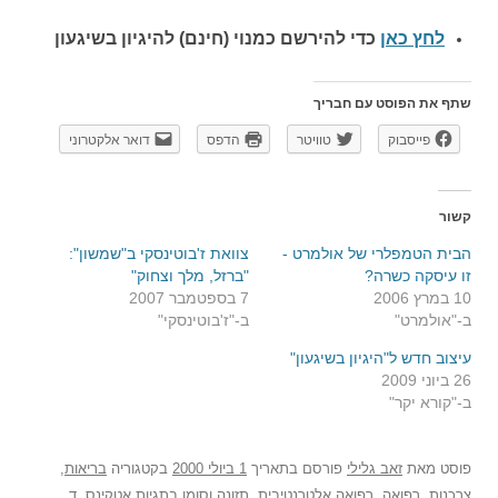
לחץ כאן
כדי להירשם כ
מנוי (חינם) להיגיון בשיגעון
שתף את הפוסט עם חבריך
פייסבוק
טוויטר
הדפס
דואר אלקטרוני
קשור
הבית הטמפלרי של אולמרט -
צוואת ז'בוטינסקי ב"שמשון":
זו עיסקה כשרה?
"ברזל, מלך וצחוק"
10 במרץ 2006
7 בספטמבר 2007
ב-"אולמרט"
ב-"ז'בוטינסקי"
עיצוב חדש ל"היגיון בשיגעון"
26 ביוני 2009
ב-"קורא יקר"
פוסט
מאת
זאב גלילי
פורסם בתאריך
1 ביולי 2000
בקטגוריה
בריאות
,
צרכנות
,
רפואה
,
רפואה אלטרנטיבית
,
תזונה
וסומן בתגיות
אטקינס
,
ד
,