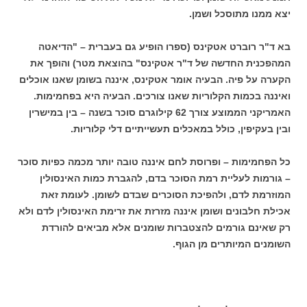
יצא ממנו מתוסכל ושמן.
בא ד"ר רוברט אטקינס (ספרו הופיע גם בעברית – "הדיאטה
המהפכנית החדשה של ד"ר אטקינס" בהוצאת מטר) והופך את
הקערה על פיה. הבעיה אומר אטקינס, איננה בשומן שאנו אוכלים
ואיננה בכמות הקלוריות שאנו צורכים. הבעיה היא בפחמימות.
האמריקני הממוצע צורך 62 קילוגרם סוכר בשנה – בין במישרין
ובין בעקיפין, כולל במאכלים תעשייתיים דלי קלוריות.
כל הפחמימות – ופרוסת לחם איננה טובה יותר מכמה כפיות סוכר
– גורמות לעליית רמת הסוכר בדם, להגברת כמות האינסולין
המוזרמת לדם, ולהפיכת הסוכרים שבדם לשומן. לעומת זאת
אכילת חלבונים ושומן איננה מזרזת את זרימת האינסולין לדם ולא
רק שאינם גורמים להצטברות שומנים אלא מביאים להורדת
השומנים המיותרים מן הגוף.