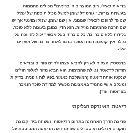
בריאות כאילו. רוב המוצרים ה"בריאים" מכילים פחממות
בעשרות צורות. יוגורט דל שומן למשל מכיל תוספת של עמילן
שנועד להופכו לכאילו שמנוני. אין שם שומן, שנזקו מועט\ אך יש
שם הרבה פחמימות מזיקות. הוא הדין כמובן בעוגות ללא סוכר,
גלידות ללא סוכר וכו'. כל סוכרתי בעל מכשיר יכול להיווכח על
נקלה איך קופצת רמת הסוכר בדמו לאחר צריכה של מוצרים
אלה.
ברנסטיין הצליח לא רק להביא עצמו לחיים פוריים ובריאים.
תודות לדיאטה נטולת פחמימות. הוא הביא מזור לאלפי חולים
שנקטו אותה דיאטה (המשולבת כאמור בפעילות גופנית, בדיקות
ומעקב אישי מתמיד באמצעות מכשיר למדידת סוכר הנמכר
בפרוטות ועוד).
דיאטת האינדקס הגליקמי
פריצת הדרך האחרונה בתחום הדיאטות נעשתה בידי קבוצת
חוקרים אנגלים ואוסטרלים שפיתחו את הדיאטה המבוססת על