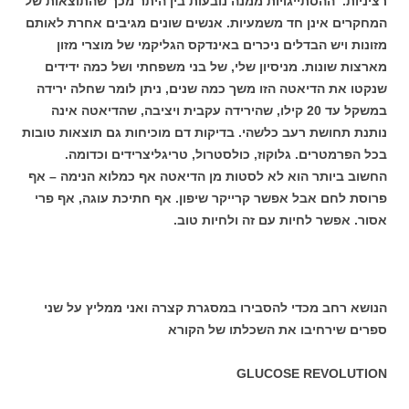
רציניות. ההסתייגויות ממנה נובעות בין היתר מכך שהתוצאות של
המחקרים אינן חד משמעיות. אנשים שונים מגיבים אחרת לאותם
מזונות ויש הבדלים ניכרים באינדקס הגליקמי של מוצרי מזון
מארצות שונות. מניסיון שלי, של בני משפחתי ושל כמה ידידים
שנקטו את הדיאטה הזו משך כמה שנים, ניתן לומר שחלה ירידה
במשקל עד 20 קילו, שהירידה עקבית ויציבה, שהדיאטה אינה
נותנת תחושת רעב כלשהי. בדיקות דם מוכיחות גם תוצאות טובות
בכל הפרמטרים. גלוקוז, כולסטרול, טריגליצרידים וכדומה.
החשוב ביותר הוא לא לסטות מן הדיאטה אף כמלוא הנימה – אף
פרוסת לחם אבל אפשר קרייקר שיפון. אף חתיכת עוגה, אף פרי
אסור. אפשר לחיות עם זה ולחיות טוב.
הנושא רחב מכדי להסבירו במסגרת קצרה ואני ממליץ על שני
ספרים שירחיבו את השכלתו של הקורא
GLUCOSE REVOLUTION