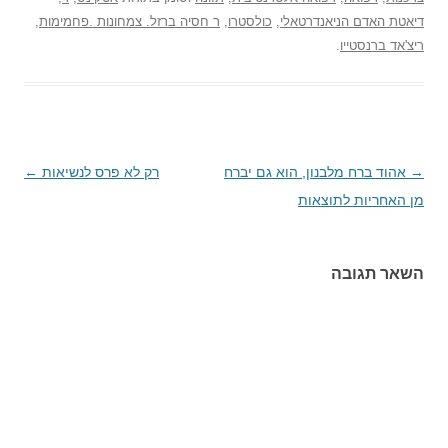
דיאטת האדם הניאנדרטאלי
,
כולסטרו
,
ר חסיה ברזל. צמחונות .פחמימות
,
ריצ'אד ברנסטייו
.
→
ניווט
אהוד ברח מלבנון, הוא גם יברח
רק לא פרס לנשיאות
←
בפוסטים
מן האחריות לתוצאות
השאר תגובה