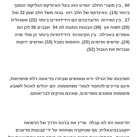
60 . בין מוצרי החלב יוגורט הוא בעל האינדקס הגליקמי הנמוך
ביותר (14). האינדקס של חלב רזה גבוה משל חלב שמן 32 מול
27 . בין הפירות הדובדבנים הם הידידותיים ביותר (22) אשכולית
(25) תפוח עץ (38) הבננות נותנות לנו 54 וענבים 56 לכן הם
אסורים באכילה. בין הקיטניות הידידותיות ביותר הן פולי סויה
(24), עדשים אדומים (25). החומוס נסבל (33) ועדשים ירוקות
עוברות את הגבול (52).
חשיבותו של הגילוי היא שאנשים שבחרו בדיאטה דלת פחמימות,
אינם צריכים להתנזר לגמרי מפחממות. הם יכולים לאכול לשובע
פחממות מסוגים מסויימים, שאינם מזיקים לבריאותם.
הדיטאה הזו לא קבלה עדיין את ברכת הדרך של הרפואה
הקונבנציונאלית, אף שנחקרה ופותחה על ידי קבוצות מדענים