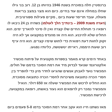
ברנסטיין חלה בסוכרת בשנת 1946 בהיותו בן 12. רוב בני גילו
שחלו במחלה אינם עוד בחיים. כיום הוא מצוי במצב בריאות
מעולה, עובד תריסר שעות ביום , מקיים פעילות ספורטיבית.
(
הערה משנת 2009 – בינתייך הלך לעולמו
) כשהיה בן 24 ניבאו לו
רופאיו כי תוחלת החיים שלו קצרה ואין לו סיכוי להאריך ימים. הוא
החליט שלא להיכנע. הוא היה אז מהנדס במקצועו אך לא היה
זקוק לחוות דעת רפואית כדי לחוש שימיו קצרים. הוא היה עייף
רוב שעות היממה, ראייתו יטשטשה, כליותיו נפגעו.
באחד הימים קרא מאמר בספרות מקצועית על פיתוח מכשיר
אלקטרונמי שנועד לבדוק מיד את רמת הסוכר בדמם של חולים.
המכשיר נועד לאבחן אנשים שהגיעו לחדר מיון כדי להפריד בין
חסרי הכרה כתוצאה משיכרות לחסרי הכרה כתוצאה מסוכרת.
הוא החליט לרכוש את המכשיר שעלה אז 650 דולר. הואיל
והמכשיר נמכר רק לרופאים הוא נעזר באשתו, רופאה במקצועה,
לרכישת המכשיר.
מאז נשתנו חייו הוא עקב אחר רמת הסוכר בדמו 5-8 פעמים ביום