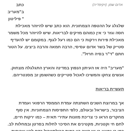
כתב
אדום שמן. (ויקיפדיה)
ב"מעריב
" פיליטון
שלגלג על ההטפה הצמחונית. הוא כתב שיש להיזהר מאכילת
חסה וגזר כי אין כמוהם מזיקים לבריאות. שיש להיזהר מכל משמר
מאכילת פירות וירקות כי הם כמו רעל לגוף. במקומם יש להעדיף
סטייק של בשר אדום עסיסי, הרבה חמאה והרבה ביצים. על הטור
חתם "ד"ר בסיה חרזל".
"מעריב" היה אז העיתון הנפוץ במדינה והארץ התגלגלה מצחוק.
אנשים צחקו והמשיכו לאכול סטייקים כשהשומן זב מסנטריהם.
תעשיית בריאות
אך במרוצת השנים השתנתה עמדת הממסד הרפואי ועמדת
הציבור, בישראל ובעולם, כלפי התפיסות הצמחוניות. אין סוף
מחקרים הראו כי צריכת מזונות עתירי תאית – כמו ירקות חיים,
לחם חי וקטניות, מקטינים את הסיכוי לחלות בסרטן ובמחלות לב.
כמו כן נמצא כי יש קשר בין כמות הכולסטרול בדם לבין שכיחות