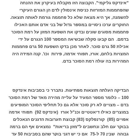
"אינדקס גליקמי". הקבוצה הזו מקבלת בעיקרון את ההנחה
שהפחממות המזרזות כניסת אינסולין לדם הן הגורם העיקרי
להשמנה, אך היא מצאה שלא כל פחממה גורמת לאותה תוצאה.
החוקרים ערכו ניסויים במספר גדול של בני אדם אותם האכילו
פחממות מסוגים שונים ובדקו את השפעת המזון על רמת הסוכר
בדמם. הם קבעו סקלה שבשיאה המספר 100 הנגרם על ידי
אכילת 50 גרם סוכר. לאחר מכן בדקו השפעת 50 גרם פחממות
המצויות בלחם, אורז, תפוחי אדמה, פירות וכו'. קנה המידה היה
המהירות בה עולה רמת הסוכר בדם.
הבדיקה העלתה תוצאות מפתיעות. נתברר כי בסביבות אינדקס
100 – כלומר מספר המעיד על עלייה מהירה מאד של רמת הסוכר
בדם – מצויים לא רק סוכר אלא גם כל תחליפי הסוכר המופיעים
במוצרים כאילו דיאטטיים וכנ"ל אורז (אינדקס 92) תפוחי אדמה
אפויים (85) קורנפלקס (83) קבוצת תערובות הדגנים הנאכלים
בבוקר עם חלב ונחשבים ל"מזון בריאות" נמצאים אף הם ברמה
גבוהה שבין 70 ל-75 אם כי יש דגני בוקר שהם בסביבות 50 עד