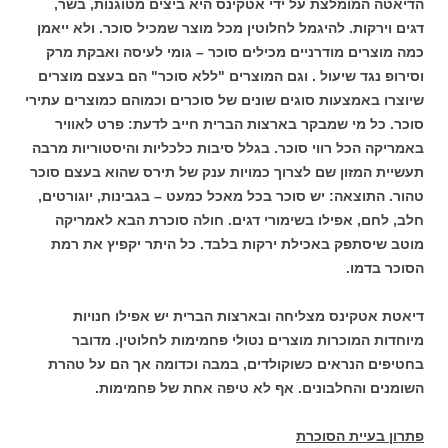
הדיאטה המומלצת על ידי אטקינס היא ביצים מטוגנות, בשר,
דגים וירקות. להיגמל לחלוטין מכל מוצר שמכיל סוכר. ולא ייאמן
כמה מוצרים מודרניים מכילים סוכר – גומי לעיסה ואבקת מרק
וסירופ נגד שיעול . וגם המוצרים "ללא סוכר" הם בעצם מוצרים
שיוצרו באמצעות סוגים שונים של סוכרים וכמוהם כמוצרים עתירי
סוכר. כל מי שמבקר בארצות הברית חייב לדעת: פרט לאוויר
באמריקה הכל רווי סוכר. בגלל סיבות כלכליות והיסטוריות מרבה
תעשיית המזון שם לצרוך כמויות ענק של תירס שהוא בעצם סוכר
טהור. התוצאה: יש סוכר בכל מאכל כמעט – בגבינות, יוגורטים,
חלב, לחם, אפילו בשימורי דגים. חולה סוכרת הבא לאמריקה
מוטב שיסתפק באכילת ירקות בלבד. כל היתר יקפיץ את רמת
הסוכר בדמו.
דיאטת אטקינס מצליחה ובארצות הברית יש אפילו חנויות
מיוחדות המוכרות מוצרים נטולי פחמימות לחלוטין. מדובר
בחטיפים הנראים כשוקולדים, במבה וכדומה אך הם על טהרת
השומנים והחלבונים. אף לא טיפה אחת של פחמימות.
פתרון בעיית הסוכרת