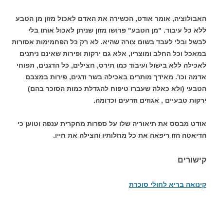
האבולוציה, אומר אודט, הכשירה את האדם לאכול מזון מן הטבע
ללא כל עיבוד. "מן הטבע" פרושו מזון שניתן לאכול אותו בלי
לבשל ובלי לעבד בשום צורה שהיא. לא רק כל הפחמימות אסורות
במאכל וכל החלב ומוצריו, אלא גם ירקות ופירות שאינם ניתנים
לאכילה ללא בישול ועיבוד כמו תירס, חצילים, כל הדגנים, תפוחי
אדמה וכו'. מאידך מותרים באכילה בשר ודגים, פירות במצבם
הטבעי (ולא כאלה שעברו טיפוח להגדלת כמות הסוכר בהם)
ירקות טבעיים , אגוזים וזרעים וכדומה.
אודט מבסס את תיאוריה שלו על ספרות מחקרית ענפה וטוען כי
הדיאטה הזו ריפאה את כל מחלותיו והצילה את חייו.
קישורים
קינואה בריא לחולי סוכרת