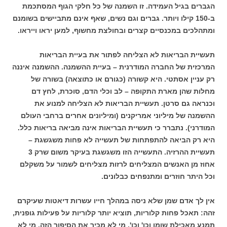
הגברים בגיל העמידה. זו השמנה של כל חלקי הגוף המסתכמת
ב-150 קילו ויותר. גברים וגם נשים, שאף אינם מתביישים בשומנם
ומתהלכים במכנסיים קצרים ובחולצת מחשוף, למען יראו וייראו.
תעשיית הבריאות לא הצליחה לפתור את בעיית הבריאות
המרכזית של החברה המודרנית – בעיית ההשמנה. ההשמנה איננה
רק עניין אסתטי. היא קשורה (כגורם או כתוצאה) בשורה של
מחלות שהן מארת התקופה – לב וכלי הדם, סוכרת, לחץ דם
וכנראה גם סרטן. תעשיית הבריאות לא הצליחה למנוע את
ההשמנה של מיליוני אמריקנים (ומיליונים אחרים ברחבי העולם
המודרני). נתברר כי תעשיית הבריאות אינה מביאה בריאות כלל.
היא רק הביאה להתפתחות של תעשייה לא פחות משגשגת –
תעשיית ההרזיה. התעשייה הזו משגשגת בעיקר משום שרק 3
אחוז מן האנשים המצליחים לרזות מצליחים לשמור על משקלם
וכל היתר חוזרים ומתנפחים כבלונים.
אין לך אדם שמן שלא ניסה במהלך חייו עשרות דיאטות שעיקרם
זהה: תאכל פחות קלוריות, תוציא יותר קלוריות על פעילות גופנית,
תמנע מאכילת שומן וכו' וכו'. מי לא מכיר את הסיפור הזה. מי לא