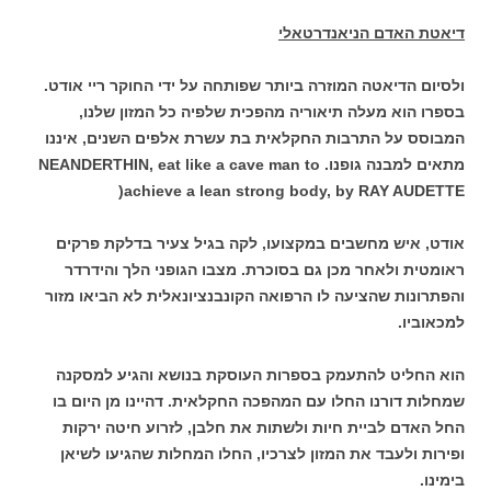
דיאטת האדם הניאנדרטאלי
ולסיום הדיאטה המוזרה ביותר שפותחה על ידי החוקר ריי אודט.
בספרו הוא מעלה תיאוריה מהפכית שלפיה כל המזון שלנו,
המבוסס על התרבות החקלאית בת עשרת אלפים השנים, איננו
מתאים למבנה גופנו. NEANDERTHIN, eat like a cave man to
achieve a lean strong body, by RAY AUDETTE(
אודט, איש מחשבים במקצועו, לקה בגיל צעיר בדלקת פרקים
ראומטית ולאחר מכן גם בסוכרת. מצבו הגופני הלך והידרדר
והפתרונות שהציעה לו הרפואה הקונבנציונאלית לא הביאו מזור
למכאוביו.
הוא החליט להתעמק בספרות העוסקת בנושא והגיע למסקנה
שמחלות דורנו החלו עם המהפכה החקלאית. דהיינו מן היום בו
החל האדם לביית חיות ולשתות את חלבן, לזרוע חיטה ירקות
ופירות ולעבד את המזון לצרכיו, החלו המחלות שהגיעו לשיאן
בימינו.