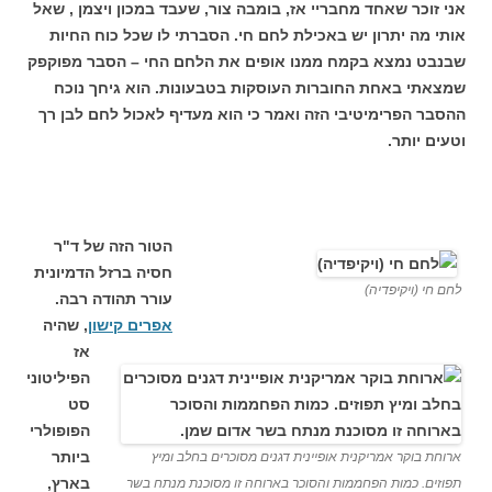
אני זוכר שאחד מחבריי אז, בומבה צור, שעבד במכון ויצמן , שאל
אותי מה יתרון יש באכילת לחם חי. הסברתי לו שכל כוח החיות
שבנבט נמצא בקמח ממנו אופים את הלחם החי – הסבר מפוקפק
שמצאתי באחת החוברות העוסקות בטבעונות. הוא גיחך נוכח
ההסבר הפרימיטיבי הזה ואמר כי הוא מעדיף לאכול לחם לבן רך
וטעים יותר.
הטור הזה של ד"ר
חסיה ברזל הדמיונית
לחם חי (ויקיפדיה)
עורר תהודה רבה.
אפרים קישון
, שהיה
אז
הפיליטוני
סט
הפופולרי
ביותר
ארוחת בוקר אמריקנית אופיינית דגנים מסוכרים בחלב ומיץ
בארץ,
תפוזים. כמות הפחממות והסוכר בארוחה זו מסוכנת מנתח בשר