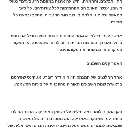
החי, הביצים, והחמאה. והישועה איננה במזונות ה"טבעיים" נטולי
השומן. עכשיו האויב הם הפחמימות לכל צורותיהם, כל סוגי
המאפה וכל סוגי הלחמים, רוב סוגי הקטניות, החלב וכמעט כל
מוצריו.
אפשר לומר כי לפי המגמה הנוכחית ניצחה בסיה חרזל את חסיה
ברזל. ואם כך בארצות הברית קרוב לדואי שהאופנה הזו תפקוד
במוקדם או במאוחר את מקומותינו.
האמריקנים השמנים
אחד החלוצים של המגמה הזו הוא ד"ר
רוברט אטקינס
שפירסם
בראשית שנות השבעים תאוריה מהפכנית על בעיות ההשמנה.
כאן המקום לומר כמה מילים על השומן באמריקה. הדבר הבולט
ביותר למי שמבקר באמריקה הוא מספרם הרב של האנשים
שמגיעים לממדים ממש מפלצתיים. זו איננה הכרס הישראלית של