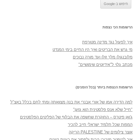
הרשומות הכי נצפות
איך לפעול נגד מדינה מטורפת
מי גרש את הבריטים ואיך היו החיים בימי המנדט
מלובנגולו מלך זולו ועד מורה נבוכים
מכתב גלוי ל"אידיוטים שימושיים"
הרשומות הנצפות ביותר (בכל הזמנים)
למה הדירה אמו של אורי אבנרי את בנה מצוואתה ומתי לחם בכלל באצ"ל
"חייל שלא אנס פלסטינית הוא גזען"
ג'ואן פיטרס – החוקרת שחשפה את הבלוף של הפליטים הפלסטינים
המפות שכל תלמיד ישראלי חייב להכיר
אוצר צילומים של PALESTINE הריקה
איך להיפטר מזבובי הבית ולפתור את בעיית היונים