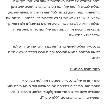
וניסה להשפיע על ייצובו באמצעות דיאטה ופעילות. תוך שנה
הצליח להגיע לוויסות של רמת הסוכר בדמו כך שהיה יציב משך
כל שעות היממה. זאת, בניגוד לכל חוות הדעת הרפואיות ששמע,
שקבעו כי אין כל אפשרות להגיע ליציבות כזו. ברנסטיין מייחס את
הצלחתו דווקא לעובדה שהוא היה מהנדס בהשכלתו ולא רופא כך
שתקף את הבעיה מזווית שונה מזו של הממסד הרפואי. ומה עוד
שהדבר נגע בחייו שלו.
ברנסטיין החליט לשתף בהצלחתו גם חולים אחרים. הוא למד
רפואה התמחה בנושא הסוכרת והקים מרכז שכבר הושיע אנשים
רבים.
עיקרי תורת ברנסטיין
עיקרי תורתו של ברנסטיין: הימנעות מוחלטת מכל סוגי
הפחמימות. הסוכרים למיניהם מסוכר פשוט ועד סירופ תירס וסוגי
הסוכרים שהם כאילו חסרי סוכר (לקטוז, מלטוז, סורביטול וכו'-
המופיעים לרוב על מוצרנים "ללא סוכר").