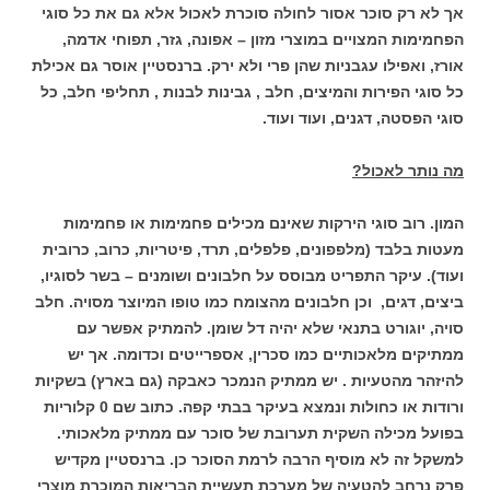
אך לא רק סוכר אסור לחולה סוכרת לאכול אלא גם את כל סוגי
הפחמימות המצויים במוצרי מזון – אפונה, גזר, תפוחי אדמה,
אורז, ואפילו עגבניות שהן פרי ולא ירק. ברנסטיין אוסר גם אכילת
כל סוגי הפירות והמיצים, חלב , גבינות לבנות , תחליפי חלב, כל
סוגי הפסטה, דגנים, ועוד ועוד.
מה נותר לאכול?
המון. רוב סוגי הירקות שאינם מכילים פחמימות או פחמימות
מעטות בלבד (מלפפונים, פלפלים, תרד, פיטריות, כרוב, כרובית
ועוד). עיקר התפריט מבוסס על חלבונים ושומנים – בשר לסוגיו,
ביצים, דגים, וכן חלבונים מהצומח כמו טופו המיוצר מסויה. חלב
סויה, יוגורט בתנאי שלא יהיה דל שומן. להמתיק אפשר עם
ממתיקים מלאכותיים כמו סכרין, אספרייטים וכדומה. אך יש
להיזהר מהטעיות . יש ממתיק הנמכר כאבקה (גם בארץ) בשקיות
ורודות או כחולות ונמצא בעיקר בבתי קפה. כתוב שם 0 קלוריות
בפועל מכילה השקית תערובת של סוכר עם ממתיק מלאכותי.
למשקל זה לא מוסיף הרבה לרמת הסוכר כן. ברנסטיין מקדיש
פרק נרחב להטעיה של מערכת תעשיית הבריאות המוכרת מוצרי