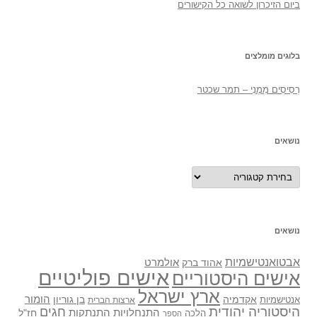
ביום הזיכרון לשואה כל הקישורים
בלוגים מומלצים
רְסִיסִים מִמֶנִי – תמר שכטר
נושאים
נושאים
נושאים
אבטואנטישמיות
אולמרט
אהוד ברק
אישים פוליטיים
אישים היסטוריים
ארץ ישראל
אקדמיה
בן גוריון
הומור
אנטישמיות
ארצות הברית
היסטוריה יהודית
חגים
התנתקות
התנחלויות
חז"ל
הלכה
הספר