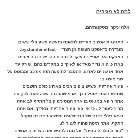
למה לא מגיבים
ואלה עיקרי מסקנותיהם.
התנהגות אנשים העדים לתאונה ומעשה פשע בלי שיגיבו
מוגדרת כ"אפקט הצופה מן הצד" – bystander effect.
האפקט הזה אופייני בעיקר לנסיבות בהן יש הרבה צופים
בארוע. הוא נדיר מאד או לא קיים במקרים בהם יש רק עד
אחד או שניים לארוע. ההסבר לתופעה הוא מורכב ומבוסס על
שני מושגים:
פיזור אחריות. כשיש צופים רבים בארוע כולם חושבים
שמישהו אחר יטפל בכך, או מישהו כבר עשה זאת. לכן, אם
אתה רופא במטוס בו אחד הנוסעים קיבל התקף לב אתה
תרוץ לעזור לו. כי אין כאן פיזור אחריות. מאידך, אם אתה
רופא כללי בכנס של קרדיולוגים ומישהו בחבורה מקבל
התקף, אתה תיטה פחות לעזור לו.
"בורות פלורליסטית". על מנת להגיש עזרה צריכים אנשים