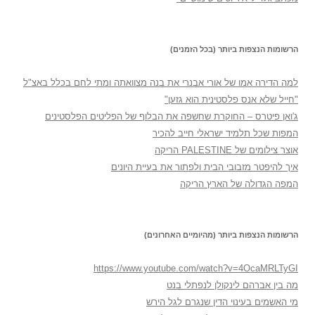
הרשומות הנצפות ביותר (בכל הזמנים)
למה הדירה אמו של אורי אבנרי את בנה מצוואתה ומתי לחם בכלל באצ"ל
"חייל שלא אנס פלסטינית הוא גזען"
ג'ואן פיטרס – החוקרת שחשפה את הבלוף של הפליטים הפלסטינים
המפות שכל תלמיד ישראלי חייב להכיר
אוצר צילומים של PALESTINE הריקה
איך להיפטר מזבובי הבית ולפתור את בעיית היונים
המפה הגדולה של הארץ הריקה
הרשומות הנצפות ביותר (מהיומיים האחרונים)
https://www.youtube.com/watch?v=4OcaMRLTyGI
מה בין אברהם לינקולן לנפתלי בנט
מי האשמים בעינוי הדין שנגרם לגל הירש