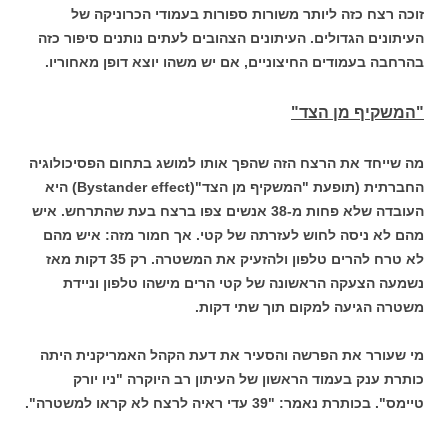
זוכה רצח כזה ליותר משורות ספורות בעמודי הכרוניקה של
העיתונים הגדולים. העיתונים הצהובים לעתים נותנים סיפור כזה
בהרחבה בעמודים החיצוניים, אם יש משהו יוצא דופן מאחוריו.
"המשקיף מן הצד"
מה שייחד את הרצח הזה שהפך אותו למושג בתחום הפסיכולוגיה
החברתית (תופעת "המשקיף מן הצד"(Bystander effect) היא
העובדה שלא פחות מ-38 אנשים צפו ברצח בעת שהתרחש. איש
מהם לא ניסה לחוש לעזרתה של קטי. אך חמור מזה: איש מהם
לא טרח להרים טלפון ולהזעיק את המשטרה. רק 35 דקות מאז
נשמעה הצעקה הראשונה של קטי הרים מישהו טלפון וניידת
משטרה הגיעה למקום תוך שתי דקות.
מי שעורר את הפרשה והסעיר את דעת הקהל האמריקנית היתה
כותרת ענק בעמוד הראשון של העיתון רב היוקרה "ניו יורק
טיימס". בכותרת נאמר: "39 עדי ראיה לרצח לא קראו למשטרה".