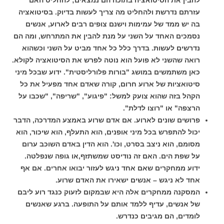
להבין את הסיטואציה בתוכה הם נמצאים; להחליט האם
עזרתם נדרשת ולהחליט מה צריך לעשות בדיוק. בסיטואציה
בה יש ממד של עמימות וישנם צופים רבים לארוע, אנשים
נסמכים האחד על השני על מנת להבין את המתרחש, ומה הם
נדרשים לעשות. בדרך כלל כל אחד מביט על השני וכשהוא
רואה שהשני לא פועל הוא נוטה לפרש את הסיטואציה לקולא.
כאן משתמשים במושג "בורות פלורליסטית". ידוע שבכל מיני
סיטואציות של ארוע חרום, קורה שאדם אחד מפעיל את כל
הקהל בזה שהוא צועק למשל: "פיגוע", "שריפה", "שכבו על
הרצפה" או "רוצו לדלת".
פרושים שונים לארוע. אם אדם שרוע באמצע המדרכה, הדבר
יכול להתפרש בכל מיני אופנים, הוא התעלף, הוא שיכור, הוא
מסומם, הוא ניצב בסרט, וכו'. הוא הדין באדם השוכב ערום
על שפת הים. האם זה נודיסט שמשתזף,או גופה שנפלטה.
ידוע ממחקרים שאם אחד ניגש לעזור יבואו אחרים. אם אף
אחד לא ניגש – אנשים ישאירו את האדם שרוע.
המסקנה ממחקרים אלה היא שבמקום לזעוק כנגד רוע ליבם
של אנשים, עדיף ללמד אותם על התופעה. ברגע שאנשים
לומדים, הם מגיבים כנדרש.