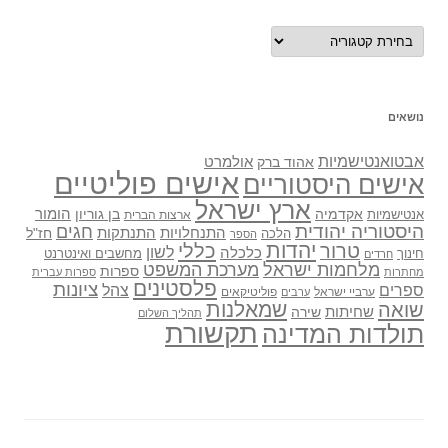
נושאים
נושאים
אבטואנטישמיות
אולמרט
אהוד ברק
אישים פוליטיים
אישים היסטוריים
ארץ ישראל
אקדמיה
בן גוריון
הומור
אנטישמיות
ארצות הברית
היסטוריה יהודית
חגים
התנתקות
התנחלויות
חז"ל
הלכה
הספר
יהדות
כללי
טרור
לשון
כלכלה
מחשבים ואינטרנט
חינוך
חרדים
מלחמות ישראל
מערכת המשפט
ספרות
מחתרות
ספרות עברית
פלסטינים
ציונות
ספרים
צהל
ערביי ישראל
פוליטיקאים
ערבים
שואה
שמאלנות
שחיתות
שירה
תהליך השלום
תקשורת
תולדות המדינה