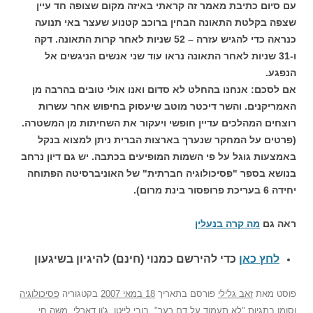
עם סיום כתיבת מאמר זה קראתי באיזה מקום שצופה חד עיין
שצפה בקלטת התאונה הבחין ברוכב קטנוע שעצר באי תנועה
כנראה כדי להגיש עזרה – 52 שניות לאחר קרות התאונה. דקה
ו-31 שניות לאחר התאונה נראו עוד שני אנשים הניגשים אל
הנפגע.
אם לסכם: אנחנו בהחלט לא סדום ואנו אולי טובים בהרבה מן
האמריקנים. והשר דיכטר מוטב שיעסוק בחיפוש אחר עשרות
רוצחים המהלכים עדיין חופשי ויעקור את השחיתות מן המשטרה.
(פרטים על המחקר שנערך בארצות הברית ניתן למצוא בנקל
באמצעות גוגל על פי השמות המופיעים בכתבה. יש גם דיון נרחב
בנושא בספר "פסיכולוגיה חברתית" של האוניברסיטה הפתוחה
יחידה 6 בעריכת פרופסור בינת מרום).
ראה גם
מה קרה בנעלין
לחץ כאן
כדי להירשם כ
מנוי (חינם) להיגיון בשיגעון
פוסט
מאת
זאב גלילי
פורסם בתאריך
18 במאי 2007
בקטגוריה
פסיכולוגיה
וסומן בתגיות
"לא תעמוד על דם רעך"
,
בובי לייטן
,
ג'ון דארלי
,
משה חי