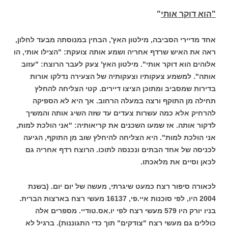
"הוא דוקר אותי
"
אחד מדיירי הסביבה, מילטון האץ', הבחין במנוסתה מבעד לחלון,
ראה את האיש שרדף אחריה ושמע אותה צועקת: "הצילו אותי, הו
אלוהים הוא דוקר אותי". מילטון האץ' צעק לעבר הרוצח: "עזוב
אותה". למשמע צעקותיו וצעקותיה של הצעירה נדלקו אורות
בדירות שמסביב ומתוכן הציצו דיירים. קטי הצליחה להחלץ
תחילה מן התוקף ורצה במעלה הרחוב. אך היא לא הספיקה
להרחיק אלא כמה עשרות צעדים עד שזה השיג אותה והמשיך
לדקור אותה. אז שמעו השכנים את קריאותיה: "אני הולכת למות,
אני הולכת למות". היא הצליחה להיחלץ שוב מן התוקף, הגיעה
לכניסה של אחד הבתים ונכנסה לתוכו. הרוצח רדף אחריה גם
לכאן וסיים את מלאכתו.
לכאורה סיפור רצח כמעט שיגרתי, מעשה של יום יום. (בשנת
2004 היו, לפי סוכנות איי.פי, 16137 מעשי רצח בארצות הברית.
בניו יורק היו 579 מעשי רצח לפי יו.אס.טודיי. מספרים אלה
כוללים גם מעשי רצח "צודקים" תוך כדי התגוננות). ברגיל לא