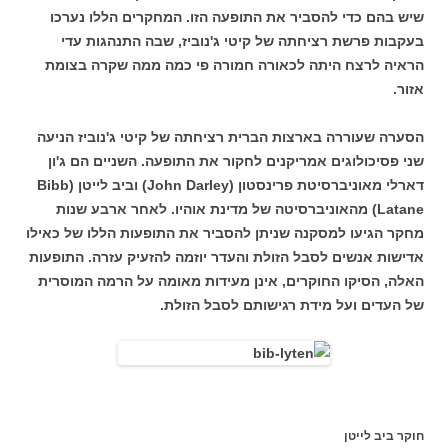
שיש בהם כדי להסביר את התופעה הזו. המחקרים הללו נערכו
בעקבות פרשת רציחתה של קיטי ג'נוביז, שבה התנהגות עדי
הראיה לרצח היתה לכאורה חמורה פי כמה ממה שקרה בצומת
אזור.
הסערה שעוררה בארצות הברית רציחתה של קיטי ג'נוביז הניעה
שני פסיכולוגים אמריקנים לחקור את התופעה. השניים הם ג'ון
דארלי מאוניברסיטת פרינסטון (John Darley) וביב לייטן (Bibb
Latane) מהאוניברסיטה של מדינת אוהיו. לאחר ארבע שנות
מחקר הגיעו למסקנה שניתן להסביר את התופעות הללו של כאילו
אדישות אנשים לסבל הזולת והעדר יוזמה להזעיק עזרה. התופעות
האלה, הסיקו החוקרים, אינן מעידות מאומה על הרמה המוסרית
של העדים ועל מידת רגישותם לסבל הזולת.
חוקר ביב לייטן