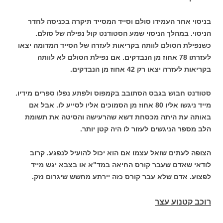
בניסוי אחר העמידו סולם וסייד המסייד תיקרה בכניסה לחדר
הניסוי. במהלך הניסוי שמע הסטודנט קול נפילה של סולם.
כשנפילת הסולם לוותה בקריאות לעזרה של הסייד המדומה יצאו
לעזרתו 78 אחוז מן הנבדקים. אם נפילת הסולם לא לוותה
בקריאות לעזרה יצאו רק 42 אחוז מן הנבדקים.
סטודנט חבוש בגבס הסתובב בקמפוס ולפתע נפלו ספרים מידיו.
מייד ניגשו אליו 80 אחוז מן הסמוכים אליו לסייע לו. אבל אם
באותה עת היתה מכסחת דשא שהרעישה והסיטה את תשומת
הלב מספר הניגשים לעזור לו היה קטן יותר.
הצופה לעתים שואל עצמו אם הוא יכול להועיל לנפגע. קרוב
לודאי שאדם שעבר קורס החיאה במד"א או בצבא יגש מייד
לפצוע. אדם שלא עבר קורס כזה יירתע מחשש שיגרום נזק.
רוכב קטנוע עצר