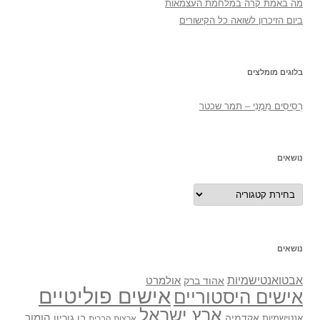
מה באמת קרה במלחמת העצמאות
ביום הזיכרון לשואה כל הקישורים
בלוגים מומלצים
רְסִיסִים מִמֶנִי – תמר שכטר
נושאים
נושאים
נושאים
אבטואנטישמיות
אולמרט
אהוד ברק
אישים פוליטיים
אישים היסטוריים
ארץ ישראל
אקדמיה
בן גוריון
הומור
אנטישמיות
ארצות הברית