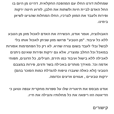
שמחלות דורנו החלו עם המהפכה החקלאית. דהיינו מן היום בו
החל האדם לביית חיות ולשתות את חלבן, לזרוע חיטה ירקות
ופירות ולעבד את המזון לצרכיו, החלו המחלות שהגיעו לשיאן
בימינו.
האבולוציה, אומר אודט, הכשירה את האדם לאכול מזון מן הטבע
ללא כל עיבוד. "מן הטבע" פרושו מזון שניתן לאכול אותו בלי
לבשל ובלי לעבד בשום צורה שהיא. לא רק כל הפחמימות אסורות
במאכל וכל החלב ומוצריו, אלא גם ירקות ופירות שאינם ניתנים
לאכילה ללא בישול ועיבוד כמו תירס, חצילים, כל הדגנים, תפוחי
אדמה וכו'. מאידך מותרים באכילה בשר ודגים, פירות במצבם
הטבעי (ולא כאלה שעברו טיפוח להגדלת כמות הסוכר בהם)
ירקות טבעיים , אגוזים וזרעים וכדומה.
אודט מבסס את תיאוריה שלו על ספרות מחקרית ענפה וטוען כי
הדיאטה הזו ריפאה את כל מחלותיו והצילה את חייו.
קישורים