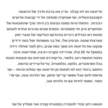
הדיטאה הזו לא קבלה עדיין את ברכת הדרך של הרפואה
הקונבנציונאלית, אף שנחקרה ופותחה על ידי קבוצות מדענים
רציניות. ההסתייגויות ממנה נובעות בין היתר מכך שהתוצאות של
המחקרים אינן חד משמעיות. אנשים שונים מגיבים אחרת לאותם
מזונות ויש הבדלים ניכרים באינדקס הגליקמי של מוצרי מזון
מארצות שונות. מניסיון שלי, של בני משפחתי ושל כמה ידידים
שנקטו את הדיאטה הזו משך כמה שנים, ניתן לומר שחלה ירידה
במשקל עד 20 קילו, שהירידה עקבית ויציבה, שהדיאטה אינה
נותנת תחושת רעב כלשהי. בדיקות דם מוכיחות גם תוצאות טובות
בכל הפרמטרים. גלוקוז, כולסטרול, טריגליצרידים וכדומה.
החשוב ביותר הוא לא לסטות מן הדיאטה אף כמלוא הנימה – אף
פרוסת לחם אבל אפשר קרייקר שיפון. אף חתיכת עוגה, אף פרי
אסור. אפשר לחיות עם זה ולחיות טוב.
הנושא רחב מכדי להסבירו במסגרת קצרה ואני ממליץ על שני