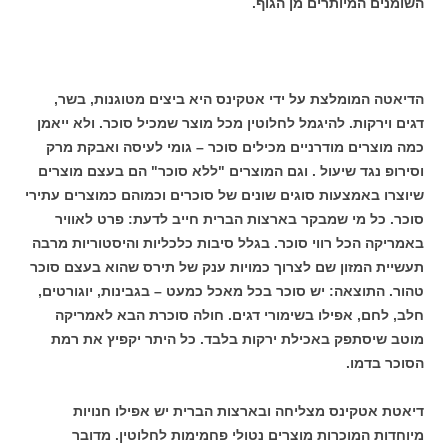
השומנים המיותרים מן הגוף.
הדיאטה המומלצת על ידי אטקינס היא ביצים מטוגנות, בשר,
דגים וירקות. להיגמל לחלוטין מכל מוצר שמכיל סוכר. ולא ייאמן
כמה מוצרים מודרניים מכילים סוכר – גומי לעיסה ואבקת מרק
וסירופ נגד שיעול . וגם המוצרים "ללא סוכר" הם בעצם מוצרים
שיוצרו באמצעות סוגים שונים של סוכרים וכמוהם כמוצרים עתירי
סוכר. כל מי שמבקר בארצות הברית חייב לדעת: פרט לאוויר
באמריקה הכל רווי סוכר. בגלל סיבות כלכליות והיסטוריות מרבה
תעשיית המזון שם לצרוך כמויות ענק של תירס שהוא בעצם סוכר
טהור. התוצאה: יש סוכר בכל מאכל כמעט – בגבינות, יוגורטים,
חלב, לחם, אפילו בשימורי דגים. חולה סוכרת הבא לאמריקה
מוטב שיסתפק באכילת ירקות בלבד. כל היתר יקפיץ את רמת
הסוכר בדמו.
דיאטת אטקינס מצליחה ובארצות הברית יש אפילו חנויות
מיוחדות המוכרות מוצרים נטולי פחמימות לחלוטין. מדובר