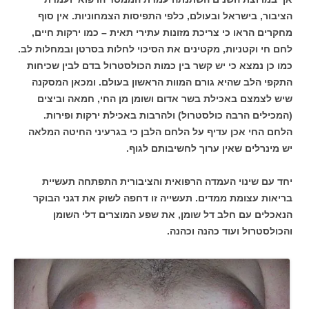
הציבור, בישראל ובעולם, כלפי התפיסות הצמחוניות. אין סוף
מחקרים הראו כי צריכת מזונות עתירי תאית – כמו ירקות חיים,
לחם חי וקטניות, מקטינים את הסיכוי לחלות בסרטן ובמחלות לב.
כמו כן נמצא כי יש קשר בין כמות הכולסטרול בדם לבין שכיחות
התקפי הלב שהיא גורם המוות הראשון בעולם. ומכאן המסקנה
שיש לצמצם באכילת בשר אדום ושומן מן החי, חמאה וביצים
(המכילים הרבה כולסטרול) ולהרבות באכילת ירקות ופירות.
הלחם החי אכן עדיף על הלחם הלבן כי בגרעיני החיטה המלאה
יש מינרלים שאין ערוך לחשיבותם לגוף.
יחד עם שינוי העמדה הרפואית והציבורית התפתחה תעשיית
בריאות עצומת ממדים. תעשייה זו דחפה לשוק את דגני הבוקר
הנאכלים עם חלב דל שומן, את שפע המוצרים דלי השומן
והכולסטרול ועוד כהנה וכהנה.