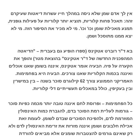
אין לך אדם שמן שלא ניסה במהלך חייו עשרות דיאטות שעיקרם
זהה: תאכל פחות קלוריות, תוציא יותר קלוריות על פעילות גופנית,
תמנע מאכילת שומן וכו' וכו'. מי לא מכיר את הסיפור הזה. מי לא
יצא ממנו מתוסכל ושמן.
בא ד"ר רוברט אטקינס (ספרו הופיע גם בעברית – "הדיאטה
המהפכנית החדשה של ד"ר אטקינס" בהוצאת מטר) והופך את
הקערה על פיה. הבעיה אומר אטקינס, איננה בשומן שאנו אוכלים
ואיננה בכמות הקלוריות שאנו צורכים. הבעיה היא בפחמימות.
האמריקני הממוצע צורך 62 קילוגרם סוכר בשנה – בין במישרין
ובין בעקיפין, כולל במאכלים תעשייתיים דלי קלוריות.
כל הפחמימות – ופרוסת לחם איננה טובה יותר מכמה כפיות סוכר
– גורמות לעליית רמת הסוכר בדם, להגברת כמות האינסולין
המוזרמת לדם, ולהפיכת הסוכרים שבדם לשומן. לעומת זאת
אכילת חלבונים ושומן איננה מזרזת את זרימת האינסולין לדם ולא
רק שאינם גורמים להצטברות שומנים אלא מביאים להורדת