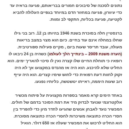
נתונים לסכנה של סיבוכים חמורים בבריאותם, פגיעה בראיה עד
כדי עיוורון, פגיעה במחזור הדם במיוחד בגפיים העלולה להביא
לקטיעה, פגיעה בכליות, התקפי לב ומוות.
ברנסטיין חלה בסוכרת בשנת 1946 בהיותו בן 12. רוב בני גילו
שחלו במחלה אינם עוד בחיים. כיום הוא מצוי במצב בריאות
מעולה, עובד תריסר שעות ביום , מקיים פעילות ספורטיבית.
(
הערה משנת 2009 – בינתייך הלך לעולמו
) כשהיה בן 24 ניבאו לו
רופאיו כי תוחלת החיים שלו קצרה ואין לו סיכוי להאריך ימים. הוא
החליט שלא להיכנע. הוא היה אז מהנדס במקצועו אך לא היה
זקוק לחוות דעת רפואית כדי לחוש שימיו קצרים. הוא היה עייף
רוב שעות היממה, ראייתו יטשטשה, כליותיו נפגעו.
באחד הימים קרא מאמר בספרות מקצועית על פיתוח מכשיר
אלקטרונמי שנועד לבדוק מיד את רמת הסוכר בדמם של חולים.
המכשיר נועד לאבחן אנשים שהגיעו לחדר מיון כדי להפריד בין
חסרי הכרה כתוצאה משיכרות לחסרי הכרה כתוצאה מסוכרת.
הוא החליט לרכוש את המכשיר שעלה אז 650 דולר. הואיל