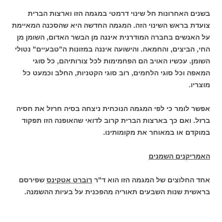
בשנים האחרונות חל שינוי דרמטי במגמה הזו וארצות הברית
צועדת בראש השינוי הזה. המגמה החדשה היא שהסכנה המאיימת
על האנשים בחברה המודרנית איננה מן הבשר האדום, השומן מן
החי, הביצים, והחמאה. והישועה איננה במזונות ה"טבעיים" נטולי
השומן. עכשיו האויב הם הפחמימות לכל צורותיהם, כל סוגי
המאפה וכל סוגי הלחמים, רוב סוגי הקטניות, החלב וכמעט כל
מוצריו.
אפשר לומר כי לפי המגמה הנוכחית ניצחה בסיה חרזל את חסיה
ברזל. ואם כך בארצות הברית קרוב לדואי שהאופנה הזו תפקוד
במוקדם או במאוחר את מקומותינו.
האמריקנים השמנים
אחד החלוצים של המגמה הזו הוא ד"ר
רוברט אטקינס
שפירסם
בראשית שנות השבעים תאוריה מהפכנית על בעיות ההשמנה.