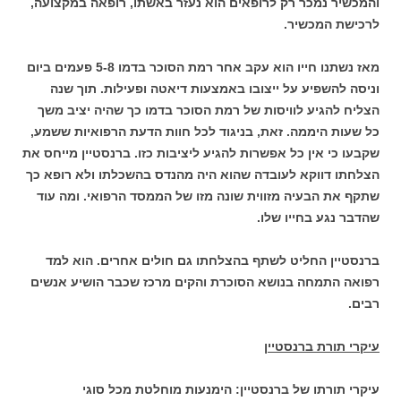
והמכשיר נמכר רק לרופאים הוא נעזר באשתו, רופאה במקצועה,
לרכישת המכשיר.
מאז נשתנו חייו הוא עקב אחר רמת הסוכר בדמו 5-8 פעמים ביום
וניסה להשפיע על ייצובו באמצעות דיאטה ופעילות. תוך שנה
הצליח להגיע לוויסות של רמת הסוכר בדמו כך שהיה יציב משך
כל שעות היממה. זאת, בניגוד לכל חוות הדעת הרפואיות ששמע,
שקבעו כי אין כל אפשרות להגיע ליציבות כזו. ברנסטיין מייחס את
הצלחתו דווקא לעובדה שהוא היה מהנדס בהשכלתו ולא רופא כך
שתקף את הבעיה מזווית שונה מזו של הממסד הרפואי. ומה עוד
שהדבר נגע בחייו שלו.
ברנסטיין החליט לשתף בהצלחתו גם חולים אחרים. הוא למד
רפואה התמחה בנושא הסוכרת והקים מרכז שכבר הושיע אנשים
רבים.
עיקרי תורת ברנסטיין
עיקרי תורתו של ברנסטיין: הימנעות מוחלטת מכל סוגי