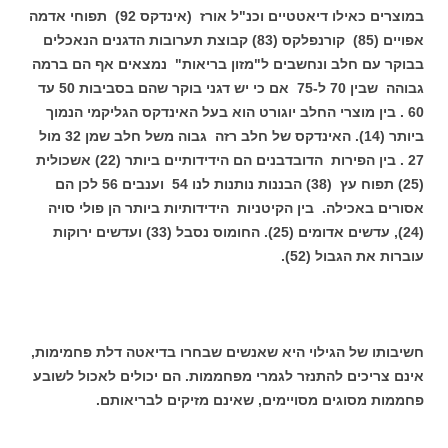
במוצרים כאילו דיאטטיים וכנ"ל אורז (אינדקס 92) תפוחי אדמה
אפויים (85) קורנפלקס (83) קבוצת תערובות הדגנים הנאכלים
בבוקר עם חלב ונחשבים ל"מזון בריאות" נמצאים אף הם ברמה
גבוהה שבין 70 ל-75 אם כי יש דגני בוקר שהם בסביבות 50 עד
60 . בין מוצרי החלב יוגורט הוא בעל האינדקס הגליקמי הנמוך
ביותר (14). האינדקס של חלב רזה גבוה משל חלב שמן 32 מול
27 . בין הפירות הדובדבנים הם הידידותיים ביותר (22) אשכולית
(25) תפוח עץ (38) הבננות נותנות לנו 54 וענבים 56 לכן הם
אסורים באכילה. בין הקיטניות הידידותיות ביותר הן פולי סויה
(24), עדשים אדומים (25). החומוס נסבל (33) ועדשים ירוקות
עוברות את הגבול (52).
חשיבותו של הגילוי היא שאנשים שבחרו בדיאטה דלת פחמימות,
אינם צריכים להתנזר לגמרי מפחממות. הם יכולים לאכול לשובע
פחממות מסוגים מסויימים, שאינם מזיקים לבריאותם.