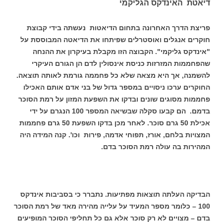
דיאטת האינדקס הגליקמי
פריצת הדרך האחרונה בתחום הדיאטות נעשתה בידי קבוצת
חוקרים אנגלים ואוסטרלים שפיתחו את הדיאטה המבוססת על
"אינדקס גליקמי". הקבוצה הזו מקבלת בעיקרון את ההנחה
שהפחממות המזרזות כניסת אינסולין לדם הן הגורם העיקרי
להשמנה, אך היא מצאה שלא כל פחממה גורמת לאותה תוצאה.
החוקרים ערכו ניסויים במספר גדול של בני אדם אותם האכילו
פחממות מסוגים שונים ובדקו את השפעת המזון על רמת הסוכר
בדמם. הם קבעו סקלה שבשיאה המספר 100 הנגרם על ידי
אכילת 50 גרם סוכר. לאחר מכן בדקו השפעת 50 גרם פחממות
המצויות בלחם, אורז, תפוחי אדמה, פירות וכו'. קנה המידה היה
המהירות בה עולה רמת הסוכר בדם.
הבדיקה העלתה תוצאות מפתיעות. נתברר כי בסביבות אינדקס
100 – כלומר מספר המעיד על עלייה מהירה מאד של רמת הסוכר
בדם – מצויים לא רק סוכר אלא גם כל תחליפי הסוכר המופיעים