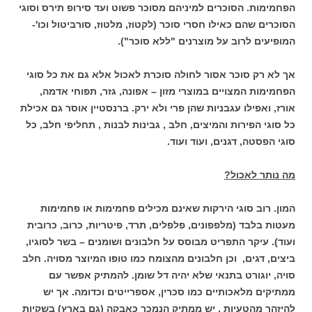
הפחמימות. הסוכרים למיניהם מסוכר פשוט ועד סירופ תירס וסוגי
הסוכרים שהם כאילו חסרי סוכר (לקטוז, מלטוז, סורביטול וכו'-
המופיעים לרוב על מוצרנים "ללא סוכר").
אך לא רק סוכר אסור לחולה סוכרת לאכול אלא גם את כל סוגי
הפחמימות המצויים במוצרי מזון – אפונה, גזר, תפוחי אדמה,
אורז, ואפילו עגבניות שהן פרי ולא ירק. ברנסטיין אוסר גם אכילת
כל סוגי הפירות והמיצים, חלב , גבינות לבנות , תחליפי חלב, כל
סוגי הפסטה, דגנים, ועוד ועוד.
מה נותר לאכול?
המון. רוב סוגי הירקות שאינם מכילים פחמימות או פחמימות
מעטות בלבד (מלפפונים, פלפלים, תרד, פיטריות, כרוב, כרובית
ועוד). עיקר התפריט מבוסס על חלבונים ושומנים – בשר לסוגיו,
ביצים, דגים, וכן חלבונים מהצומח כמו טופו המיוצר מסויה. חלב
סויה, יוגורט בתנאי שלא יהיה דל שומן. להמתיק אפשר עם
ממתיקים מלאכותיים כמו סכרין, אספרייטים וכדומה. אך יש
להיזהר מהטעיות . יש ממתיק הנמכר כאבקה (גם בארץ) בשקיות