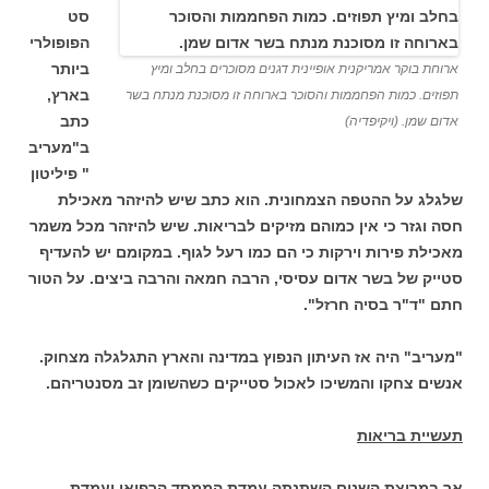
סט
הפופולרי
ביותר
ארוחת בוקר אמריקנית אופיינית דגנים מסוכרים בחלב ומיץ
בארץ,
תפוזים. כמות הפחממות והסוכר בארוחה זו מסוכנת מנתח בשר
כתב
אדום שמן. (ויקיפדיה)
ב"מעריב
" פיליטון
שלגלג על ההטפה הצמחונית. הוא כתב שיש להיזהר מאכילת
חסה וגזר כי אין כמוהם מזיקים לבריאות. שיש להיזהר מכל משמר
מאכילת פירות וירקות כי הם כמו רעל לגוף. במקומם יש להעדיף
סטייק של בשר אדום עסיסי, הרבה חמאה והרבה ביצים. על הטור
חתם "ד"ר בסיה חרזל".
"מעריב" היה אז העיתון הנפוץ במדינה והארץ התגלגלה מצחוק.
אנשים צחקו והמשיכו לאכול סטייקים כשהשומן זב מסנטריהם.
תעשיית בריאות
אך במרוצת השנים השתנתה עמדת הממסד הרפואי ועמדת