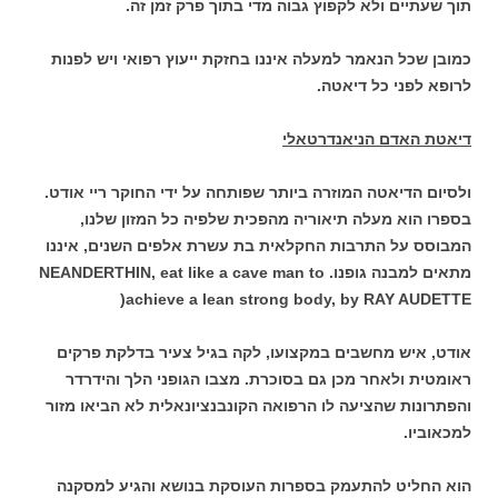
תוך שעתיים ולא לקפוץ גבוה מדי בתוך פרק זמן זה.
כמובן שכל הנאמר למעלה איננו בחזקת ייעוץ רפואי ויש לפנות
לרופא לפני כל דיאטה.
דיאטת האדם הניאנדרטאלי
ולסיום הדיאטה המוזרה ביותר שפותחה על ידי החוקר ריי אודט.
בספרו הוא מעלה תיאוריה מהפכית שלפיה כל המזון שלנו,
המבוסס על התרבות החקלאית בת עשרת אלפים השנים, איננו
מתאים למבנה גופנו. NEANDERTHIN, eat like a cave man to
achieve a lean strong body, by RAY AUDETTE(
אודט, איש מחשבים במקצועו, לקה בגיל צעיר בדלקת פרקים
ראומטית ולאחר מכן גם בסוכרת. מצבו הגופני הלך והידרדר
והפתרונות שהציעה לו הרפואה הקונבנציונאלית לא הביאו מזור
למכאוביו.
הוא החליט להתעמק בספרות העוסקת בנושא והגיע למסקנה