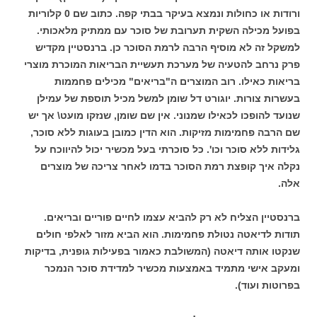
ורודות או כחולות ונמצא בעיקר בבתי קפה. כתוב שם 0 קלוריות
בפועל מכילה השקית תערובת של סוכר עם ממתיק מלאכותי.
למשקל זה לא מוסיף הרבה לרמת הסוכר כן. ברנסטיין מקדיש
פרק נרחב להטעיה של מערכת תעשיית הבריאות המוכרת מוצרי
בריאות כאילו. רוב המוצרים ה"בריאים" מכילים פחממות
בעשרות צורות. יוגורט דל שומן למשל מכיל תוספת של עמילן
שנועד להופכו לכאילו שמנוני. אין שם שומן, שנזקו מועט\ אך יש
שם הרבה פחמימות מזיקות. הוא הדין כמובן בעוגות ללא סוכר,
גלידות ללא סוכר וכו'. כל סוכרתי בעל מכשיר יכול להיווכח על
נקלה איך קופצת רמת הסוכר בדמו לאחר צריכה של מוצרים
אלה.
ברנסטיין הצליח לא רק להביא עצמו לחיים פוריים ובריאים.
תודות לדיאטה נטולת פחמימות. הוא הביא מזור לאלפי חולים
שנקטו אותה דיאטה (המשולבת כאמור בפעילות גופנית, בדיקות
ומעקב אישי מתמיד באמצעות מכשיר למדידת סוכר הנמכר
בפרוטות ועוד).