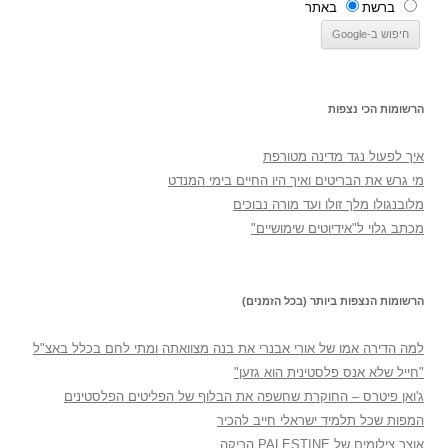
ברשת
באתר
הרשומות הכי נצפות
איך לפעול נגד מדינה מטורפת
מי גרש את הבריטים ואיך היו החיים בימי המנדט
מלובנגולו מלך זולו ועד מורה נבוכים
מכתב גלוי ל"אידיוטים שימושיים"
הרשומות הנצפות ביותר (בכל הזמנים)
למה הדירה אמו של אורי אבנרי את בנה מצוואתה ומתי לחם בכלל באצ"ל
"חייל שלא אנס פלסטינית הוא גזען"
ג'ואן פיטרס – החוקרת שחשפה את הבלוף של הפליטים הפלסטינים
המפות שכל תלמיד ישראלי חייב להכיר
אוצר צילומים של PALESTINE הריקה