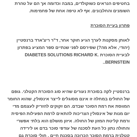
בחטיפים הנראים כשוקולדים, במבה וכדומה אך הם על טהרת
השומנים והחלבונים. אף לא טיפה אחת של פחמימות.
פתרון בעיית הסוכרת
לאותן מסקנות לערך הגיע חוקר אחר, ד"ר ריצ'ארד ברנסטיין
(יהודי, אלא מה?) שפירסם לפני שנתיים ספר המציע בפתרון
לבעיית הסוכרת DIABETES SOLUTIONS RICHARD K.
.BERNSTEIN.
ברנסטיין לקה בסוכרת נעורים שהיא סוג הסוכרת הקטלני. גופם
של החולים במחלה זו אינם מסוגלים לייצר אינסולין, שהוא החומר
המווסת את רמת הסוכר שבדם. הם זקוקים להזריק לעצמם מדי
יום מנות של אינסולין הצריכות להתאים לרמת הפעילות הפיסית
ורמת קליטת המזון של החולה. איזון מושלם הוא בלתי אפשרי
והחולה נתון כל העת לסכנה של עודפי סוכר בדם או לירידה
קטלנית ברמת הסוכר הכרוכה בסכנת חיים . חולי סוכרת גם