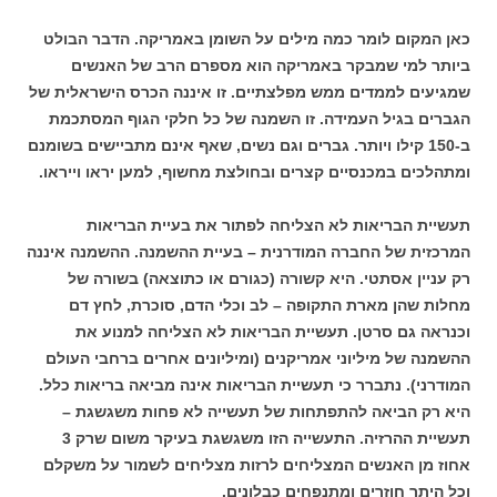
כאן המקום לומר כמה מילים על השומן באמריקה. הדבר הבולט
ביותר למי שמבקר באמריקה הוא מספרם הרב של האנשים
שמגיעים לממדים ממש מפלצתיים. זו איננה הכרס הישראלית של
הגברים בגיל העמידה. זו השמנה של כל חלקי הגוף המסתכמת
ב-150 קילו ויותר. גברים וגם נשים, שאף אינם מתביישים בשומנם
ומתהלכים במכנסיים קצרים ובחולצת מחשוף, למען יראו וייראו.
תעשיית הבריאות לא הצליחה לפתור את בעיית הבריאות
המרכזית של החברה המודרנית – בעיית ההשמנה. ההשמנה איננה
רק עניין אסתטי. היא קשורה (כגורם או כתוצאה) בשורה של
מחלות שהן מארת התקופה – לב וכלי הדם, סוכרת, לחץ דם
וכנראה גם סרטן. תעשיית הבריאות לא הצליחה למנוע את
ההשמנה של מיליוני אמריקנים (ומיליונים אחרים ברחבי העולם
המודרני). נתברר כי תעשיית הבריאות אינה מביאה בריאות כלל.
היא רק הביאה להתפתחות של תעשייה לא פחות משגשגת –
תעשיית ההרזיה. התעשייה הזו משגשגת בעיקר משום שרק 3
אחוז מן האנשים המצליחים לרזות מצליחים לשמור על משקלם
וכל היתר חוזרים ומתנפחים כבלונים.