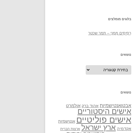
בלוגים מומלצים
רְסִיסִים מִמֶנִי – תמר שכטר
נושאים
נושאים
נושאים
אבטואנטישמיות
אולמרט
אהוד ברק
אישים היסטוריים
אישים פוליטיים
אנטישמיות
ארץ ישראל
אקדמיה
ארצות הברית