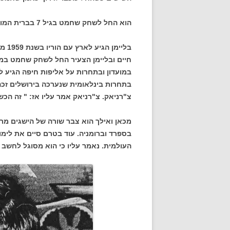
הוא החל לשחק שחמט בגיל 7 בברית המועצות ונחשב עילוי.
חיים ובליימן הצעיר החל לשחק שחמט במוע
בתחרות בינלאומית שנערכה בירושלים זכה
צ"רניאק. צ"רניאק אמר עליו אז: " זה הכש
מכאן ואילך הוא צבר שורה של הישגים מרש
בספרד וברומניה. עוד בטרם סיים את לימו
העולמית. נאמר עליו כי הוא מסוגל לחשב 12 עד 14 מסעים מראש וזכה לכינוי "הגאון מווילנא" .