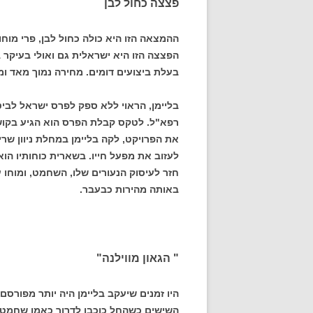
פצצה כחול לבן
ההמצאה הזו היא כולה כחול לבן, פרי מו
הפצצה הזו היא ישראלית גם ואולי בעיקר 
בעלת ביצועים דומים. מחירה נמוך מאד ו
בליימן, הראוי ללא ספק לפרס ישראל לבי
את הפרויקט, לקה בליימן במחלת ניוון שרי
לעזוב את מפעל חייו. בשארית כוחותיו הוא
חזר לעיסוק הנעורים שלו, השחמט, ומוחו עד
באותה מהירות כבעבר.
" הגאון מווילנה"
היו זמנים שיעקב בליימן היה יותר מפורסם
השישים כשהחל כוכבו לדרוך כאמן שחמט.