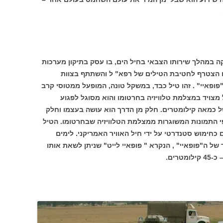
קה במהלך שירותו הצבאי בחיל הים, בו עסק בתיקון מערכות
ו הצטרף לחטיבת הטילים של רפא" ל והשתתף בצוות
ופאיי" . זהו טיל כבד, במשקל טונה, המופעל ממטוסי קרב
ים כמו פנטום או אף-15. הטיל מצויד במצלמת טלוויזיה בחרטומו והוא מסוגל לפגוע
ל כמאה קילומטרים. חלק מן הדרך הוא עושה בעצמו וחלק
 פי התמונות המשוגרות ממצלמת הטלוויזיה שבחרטומו. הטיל
 כחימוש סטנדרטי על ידי חיל האוויר האמריקני. לימים
של ה"פופאיי" , הנקרא " פופאיי לייט" שניתן לשאת אותו
רים.