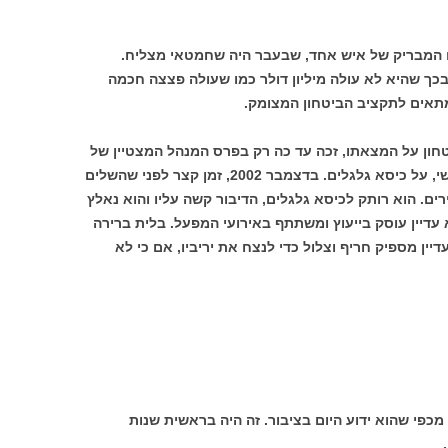
חו המבריק של איש אחד, שבעבר היה שחמטאי מצליח.
בכך שהיא לא עולה מיליון דולר כמו שעולה פצצה חכמה
מתאים לתקציב הביטחון המצומק.
טחון על המצאתו, זכה עד כה רק בפרס המנהל המצטיין של
רפא"ל. לטקס קבלת הפרס הוא הגיע בקושי, על כיסא גלגלים. בדצמבר 2002, זמן קצר לפני שהשלים
רים. הוא רותק לכיסא גלגלים, הדיבור קשה עליו והוא נאלץ
 עדיין עוסק בייעוץ ומשתתף באירועי המפעל. בלית ברירה
יין מספיק חריף וצלול כדי לנצח את יריביו, אם כי לא
 מכפי שהוא ידוע היום בציבור. זה היה בראשית שנות