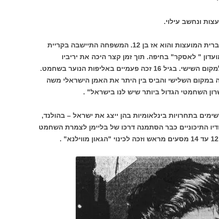
בליימן הגיע לארץ עם הוריו בשנת 1959 מברית המועצות והוא אז בן 12. המשפחה התיישבה בקריית
דון " לאסקר" בחיפה. תוך זמן קצר היכה את יריביו
במועדון ובתחרות על אליפות חיפה הגיע למקום השישי. בגיל 16 זכה פעמיים באליפות הנוער בשחמט.
 במקום השלישי והביס בין היתר את האמן הישראלי משה
רון השחמטי הגדול ביותר שיש לנו בישראל" .
ימים בתחרויות בינלאומיות בהן ייצג את ישראל – בהולנד,
דיו התיכוניים כבר הסתמנה דרכו של בליימן לצמרת השחמט