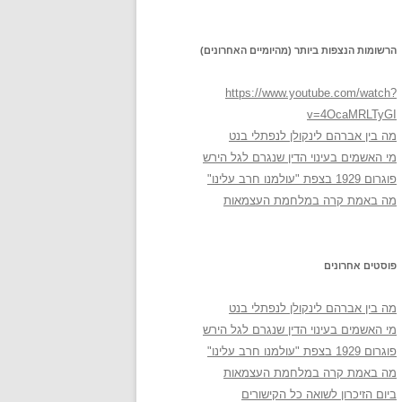
הרשומות הנצפות ביותר (מהיומיים האחרונים)
https://www.youtube.com/watch?
v=4OcaMRLTyGI
מה בין אברהם לינקולן לנפתלי בנט
מי האשמים בעינוי הדין שנגרם לגל הירש
פוגרום 1929 בצפת "עולמנו חרב עלינו"
מה באמת קרה במלחמת העצמאות
פוסטים אחרונים
מה בין אברהם לינקולן לנפתלי בנט
מי האשמים בעינוי הדין שנגרם לגל הירש
פוגרום 1929 בצפת "עולמנו חרב עלינו"
מה באמת קרה במלחמת העצמאות
ביום הזיכרון לשואה כל הקישורים