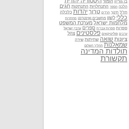
היסטוריה יהודית
בן גוריון
הומור
חגים
התנתקות
התנחלויות
הלכה
הספר
יהדות
טרור
חז"ל
כלכלה
חינוך
חרדים
כללי
לשון
מחשבים ואינטרנט
מחתרות
מלחמות ישראל
מערכת המשפט
ספרים
ספרות
ערביי ישראל
ספרות עברית
פלסטינים
צהל
פוליטיקאים
ערבים
שואה
ציונות
שחיתות
שירה
שמאלנות
תהליך השלום
תולדות המדינה
תקשורת