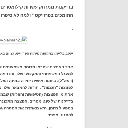
בדייקנות ממרחק עשרות קילומטרים * ה
התומכים בפרוייקט * ולמה לא סיפרו ל
י
יעקב בליימן בתקופת פיתוח הפרוייקט (ציום בא
אחד האנשים שתרמו תרומה משמעותית לבי
למעגל המשפחתי והמקצועי שלו. זהו המהנ
(רפא"ל). ביוזמה אישית יחידה במינה הצל
לפצצות "חכמות" . תודות להמצאה שלו יכו
אחת מן הפצצות (הטיפשות והזולות) שבמח
בדייקנות של סנטימטרים. הפצצה מתכננת 
במפעיל מיומן. היא מאתרת את המטרה גם
להתגונן מפניה.