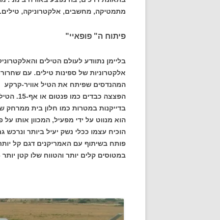
מתמטיקה, מחשבים, אלקטרוניקה, טילים.
פיתוח ה" פופאיי"
בליימן נתוודע לעולם הטילים והאלקטרוני
אלקטרוניות של ספינות טילים. עם שחרור
המהנדסים שפיתח את הטיל אוויר-קרקע "פ
הפצצה כבד
בדייקנות במטרות כמו חלון בית ממרחק ש
הוא מנווט על ידי מפעיל, המכוון אותו על
הוכיח עצמו ככלי נשק יעיל ביותר ונרכש גם
פותח בשיתוף עם האמריקנים דגם קל יותר 
במטוסים קלים יותר והטווח שלו קטן יותר – כ-45 קילומט