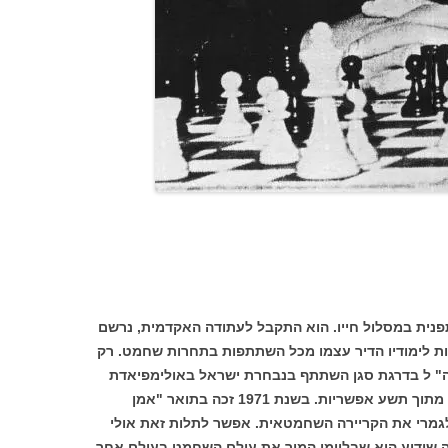
 תפנית במסלול חייו. הוא התקבל לעתודה האקדמית, נרשם
ות לימודיו הדיר עצמו מכל השתתפות בתחרות שחמט. רק
לצה" ל בדרגת סגן השתתף בנבחרת ישראל באולימפיאדת
השחמט בגרמניה. הוא צבר אז 6.5 נקודות מתוך תשע אפשריות. בשנת 1971 זכה בתואר "אמן
לגמרי את הקריירה השחמטאית. אפשר לתלות זאת אולי
מה שידוע הוא שבליימן המיר את עולם השחמט בעולם אחר –