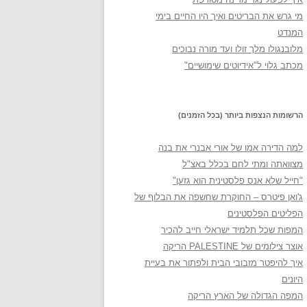
מי גרש את הבריטים ואיך היו החיים בימי
המנדט
מלובנגולו מלך זולו ועד מורה נבוכים
מכתב גלוי ל"אידיוטים שימושיים"
הרשומות הנצפות ביותר (בכל הזמנים)
למה הדירה אמו של אורי אבנרי את בנה
מצוואתה ומתי לחם בכלל באצ"ל
"חייל שלא אנס פלסטינית הוא גזען"
ג'ואן פיטרס – החוקרת שחשפה את הבלוף של
הפליטים הפלסטינים
המפות שכל תלמיד ישראלי חייב להכיר
אוצר צילומים של PALESTINE הריקה
איך להיפטר מזבובי הבית ולפתור את בעיית
היונים
המפה הגדולה של הארץ הריקה