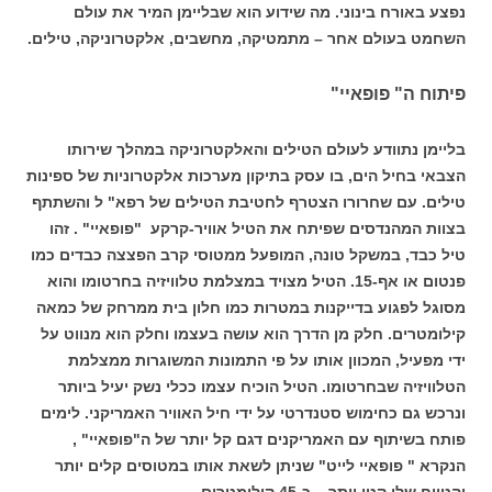
נפצע באורח בינוני. מה שידוע הוא שבליימן המיר את עולם
השחמט בעולם אחר – מתמטיקה, מחשבים, אלקטרוניקה, טילים.
פיתוח ה" פופאיי"
בליימן נתוודע לעולם הטילים והאלקטרוניקה במהלך שירותו
הצבאי בחיל הים, בו עסק בתיקון מערכות אלקטרוניות של ספינות
טילים. עם שחרורו הצטרף לחטיבת הטילים של רפא" ל והשתתף
בצוות המהנדסים שפיתח את הטיל אוויר-קרקע "פופאיי" . זהו
טיל כבד, במשקל טונה, המופעל ממטוסי קרב הפצצה כבדים כמו
פנטום או אף-15. הטיל מצויד במצלמת טלוויזיה בחרטומו והוא
מסוגל לפגוע בדייקנות במטרות כמו חלון בית ממרחק של כמאה
קילומטרים. חלק מן הדרך הוא עושה בעצמו וחלק הוא מנווט על
ידי מפעיל, המכוון אותו על פי התמונות המשוגרות ממצלמת
הטלוויזיה שבחרטומו. הטיל הוכיח עצמו ככלי נשק יעיל ביותר
ונרכש גם כחימוש סטנדרטי על ידי חיל האוויר האמריקני. לימים
פותח בשיתוף עם האמריקנים דגם קל יותר של ה"פופאיי" ,
הנקרא " פופאיי לייט" שניתן לשאת אותו במטוסים קלים יותר