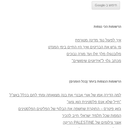
הרשומות הכי נצפות
איך לפעול נגד מדינה מטורפת
מי גרש את הבריטים ואיך היו החיים בימי המנדט
מלובנגולו מלך זולו ועד מורה נבוכים
מכתב גלוי ל"אידיוטים שימושיים"
הרשומות הנצפות ביותר (בכל הזמנים)
למה הדירה אמו של אורי אבנרי את בנה מצוואתה ומתי לחם בכלל באצ"ל
"חייל שלא אנס פלסטינית הוא גזען"
ג'ואן פיטרס – החוקרת שחשפה את הבלוף של הפליטים הפלסטינים
המפות שכל תלמיד ישראלי חייב להכיר
אוצר צילומים של PALESTINE הריקה