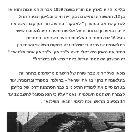
בליימן הגיע לארץ עם הוריו בשנת 1959 מברית המועצות והוא אז
בן 12. המשפחה התיישבה בקריית חיים ובליימן הצעיר החל
לשחק שחמט במועדון " לאסקר" בחיפה. תוך זמן קצר היכה את
יריביו במועדון ובתחרות על אליפות חיפה הגיע למקום השישי.
בגיל 16 זכה פעמיים באליפות הנוער בשחמט. בתחרות
בינלאומית שנערכה בירושלים זכה במקום השלישי והביס בין
היתר את האמן הישראלי משה צ"רניאק. צ"רניאק אמר עליו אז: "
זה הכשרון השחמטי הגדול ביותר שיש לנו בישראל" .
מכאן ואילך הוא צבר שורה של הישגים מרשימים בתחרויות
בינלאומיות בהן ייצג את ישראל – בהולנד, בספרד וברומניה. עוד
בטרם סיים את לימודיו התיכוניים כבר הסתמנה דרכו של בליימן
לצמרת השחמט העולמית. נאמר עליו כי הוא מסוגל לחשב 12 עד
14 מסעים מראש וזכה לכינוי "הגאון מווילנא" .