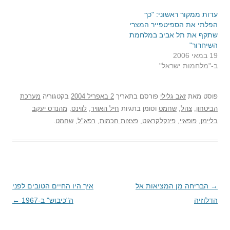
עדות ממקור ראשוני: "כך
הפלתי את הספיטפייר המצרי
שתקף את תל אביב במלחמת
השיחרור"
19 במאי 2006
ב-"מלחמות ישראל"
פוסט
מאת
זאב גלילי
פורסם בתאריך
2 באפריל 2004
בקטגוריה
מערכת
הביטחון
,
צהל
,
שחמט
וסומן בתגיות
חיל האוויר
,
לווינס
,
מהנדס יעקב
בליימן
,
פופאיי
,
פינקלקראוט
,
פצצות חכמות
,
רפא"ל
,
שחמט
.
→
ניווט
הבריחה מן המציאות אל
איך היו החיים הטובים לפני
הדלוזיה
בפוסטים
ה"כיבוש" ב-1967
←