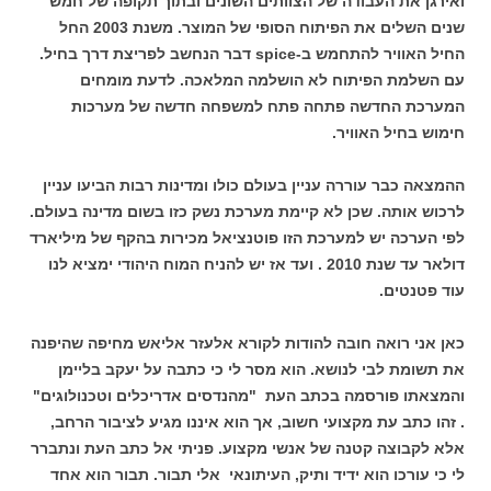
ואירגן את העבודה של הצוותים השונים ובתוך תקופה של חמש
שנים השלים את הפיתוח הסופי של המוצר. משנת 2003 החל
החיל האוויר להתחמש ב-spice דבר הנחשב לפריצת דרך בחיל.
עם השלמת הפיתוח לא הושלמה המלאכה. לדעת מומחים
המערכת החדשה פתחה פתח למשפחה חדשה של מערכות
חימוש בחיל האוויר.
ההמצאה כבר עוררה עניין בעולם כולו ומדינות רבות הביעו עניין
לרכוש אותה. שכן לא קיימת מערכת נשק כזו בשום מדינה בעולם.
לפי הערכה יש למערכת הזו פוטנציאל מכירות בהקף של מיליארד
דולאר עד שנת 2010 . ועד אז יש להניח המוח היהודי ימציא לנו
עוד פטנטים.
כאן אני רואה חובה להודות לקורא אלעזר אליאש מחיפה שהיפנה
את תשומת לבי לנושא. הוא מסר לי כי כתבה על יעקב בליימן
והמצאתו פורסמה בכתב העת "מהנדסים אדריכלים וטכנולוגים"
. זהו כתב עת מקצועי חשוב, אך הוא איננו מגיע לציבור הרחב,
אלא לקבוצה קטנה של אנשי מקצוע. פניתי אל כתב העת ונתברר
לי כי עורכו הוא ידיד ותיק, העיתונאי אלי תבור. תבור הוא אחד