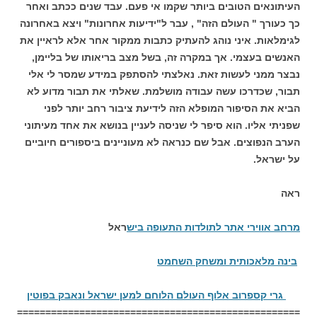
העיתונאים הטובים ביותר שקמו אי פעם. עבד שנים ככתב ואחר
כך כעורך " העולם הזה" , עבר ל"ידיעות אחרונות" ויצא באחרונה
לגימלאות. איני נוהג להעתיק כתבות ממקור אחר אלא לראיין את
האנשים בעצמי. אך במקרה זה, בשל מצב בריאותו של בליימן,
נבצר ממני לעשות זאת. נאלצתי להסתפק במידע שמסר לי אלי
תבור, שכדרכו עשה עבודה מושלמת. שאלתי את תבור מדוע לא
הביא את הסיפור המופלא הזה לידיעת ציבור רחב יותר לפני
שפניתי אליו. הוא סיפר לי שניסה לעניין בנושא את אחד מעיתוני
הערב הנפוצים. אבל שם כנראה לא מעוניינים ביספורים חיוביים
על ישראל.
ראה
מרחב אווירי אתר לתולדות התעופה ביש
ראל
בינה מלאכותית ומשחק השחמט
גרי קספרוב אלוף העולם הלוחם למען ישראל ונאבק בפוטין
==================================================