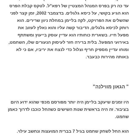
עד כה רק בפרס המנהל המצטיין של רפא"ל. לטקס קבלת הפרס
הוא הגיע בקושי, על כיסא גלגלים. בדצמבר 2002, זמן קצר לפני
שהשלים את הפרויקט, לקה בליימן במחלת ניוון שרירים. הוא
רותק לכיסא גלגלים, הדיבור קשה עליו והוא נאלץ לעזוב את
מפעל חייו. בשארית כוחותיו הוא עדיין עוסק בייעוץ ומשתתף
באירועי המפעל. בלית ברירה חזר לעיסוק הנעורים שלו, השחמט,
ומוחו עדיין מספיק חריף וצלול כדי לנצח את יריביו, אם כי לא
באותה מהירות כבעבר.
" הגאון מווילנה"
היו זמנים שיעקב בליימן היה יותר מפורסם מכפי שהוא ידוע היום
בציבור. זה היה בראשית שנות השישים כשהחל כוכבו לדרוך כאמן
שחמט.
הוא החל לשחק שחמט בגיל 7 בברית המועצות ונחשב עילוי.