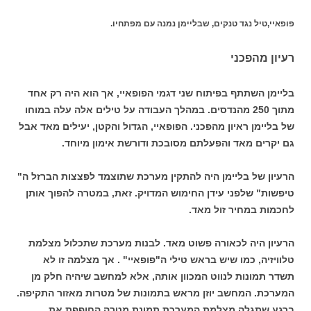
פופאיי,טיל נגד טנקים, שבליימן נמנה עם מפתחיו.
רעיון מהפכני
בליימן השתתף בפיתוח שני דגמי הפופאיי, אך הוא היה רק אחד
מתוך 250 מהנדסים. במהלך העבודה על טילים אלה עלה במוחו
של בליימן ראיון מהפכני. הפופאיי, הגדול והקטן, יעילים מאד אבל
גם יקרים מאד והפעלתם מסובכת ודורשת אימון מיוחד.
הרעיון של בליימן היה להתקין מערכת שתוצמד לפצצות הברזל ה"
טיפשות" שלפני עידן החימוש המדויק. זאת, במטרה להפוך אותן
לחכמות במחיר זול מאד.
הרעיון היה לכאורה פשוט מאד. לבנות מערכת שתכלול מצלמת
טלוויזיה, כמו שיש בראש טילי ה"פופאיי" . אך מצלמה זו לא
תשדר תמונות לנווט המכוון אותה, אלא למחשב שיהיה חלק מן
המערכת. המחשב יוזן מראש בתמונות של מטרות מאזור התקיפה.
ברגע שתגלה מצלמת המערכת תמונת מטרה החופפת את