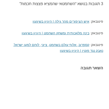
3 תגובות בנושא “
השחמטאי שהמציא פצצות חכמות
”
פינגבאק:
איש הציפורים מהר גילה | היגיון בשיגעון
פינגבאק:
בינה מלאכותית ומשחק השחמט | היגיון בשיגעון
פינגבאק:
קספרוב, אלוף עולם בשחמט, ציוני, לוחם למען ישראל,
נאבק נגד פוטין | היגיון בשיגעון
השאר תגובה