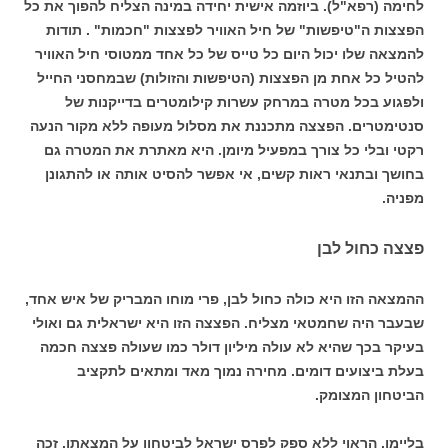
לחימה (רפא"ל). ביוזמה אישית יחידה במינה הצליח להפוך את כל
הפצצות ה"טיפשות" של חיל האוויר לפצצות "חכמות" . תודות
להמצאה שלו יכול היום כל טייס של כל אחד ממטוסי חיל האוויר
להטיל כל אחת מן הפצצות (הטיפשות והזולות) שבמחסני החייל
ולפגוע בכל מטרה במרחק עשרות קילומטרים בדייקנות של
סנטימטרים. הפצצה מתכננת את מסלול מעופה ללא מקור הנעה
רקטי ובלי כל צורך במפעיל מיומן. היא מאתרת את המטרה גם
בחושך ובתנאי ראות קשים, אי אפשר להסיט אותה או להתגונן
מפניה.
פצצה כחול לבן
ההמצאה הזו היא כולה כחול לבן, פרי מוחו המבריק של איש אחד,
שבעבר היה שחמטאי מצליח. הפצצה הזו היא ישראלית גם ואולי
בעיקר בכך שהיא לא עולה מיליון דולר כמו שעולה פצצה חכמה
בעלת ביצועים דומים. מחירה נמוך מאד ומתאים לתקציב
הביטחון המצומק.
בליימן, הראוי ללא ספק לפרס ישראל לביטחון על המצאתו, זכה