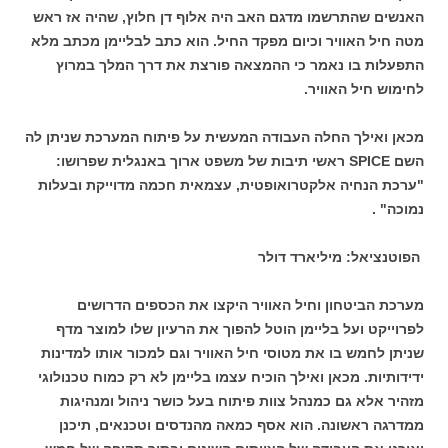
האנשים שהתרשמו מדגם האב היה אלוף דן חלוץ, שהיה אז ראש
מטה חיל האוויר וכיום מפקד החיל. הוא כתב לבליימן מכתב מלא
התפעלות בו נאמר כי ההמצאה פורצת את דרך המלך במרוץ
לחימוש חיל האוויר.
מכאן ואילך החלה העבודה המעשית על פיתוח המערכת שניתן לה
השם SPICE ראשי תיבות של משפט ארוך באנגלית שפרושו:
"ערכת הנחיה אלקטרואופטית, עצמאית חכמה מדוייקת ובעלות
נמוכה" .
הפוטנציאל: מיליארד דולר
מערכת הביטחון וחיל האוויר היקצו את הכספים הדרושים
לפרוייקט ועל בליימן הוטל להפוך את הרעיון שלו למוצר מדף
שניתן לחמש בו את מטוסי חיל האוויר וגם למכור אותו למדינות
ידידותיות. מכאן ואילך הוכיח עצמו בליימן לא רק כמוח טכנולוגי
מזהיר אלא גם כמנהל צוות פיתוח בעל כושר ניהול ומנהיגות
ממדרגה ראשונה. הוא אסף כמאה מהנדסים וטכנאים, תיכנן