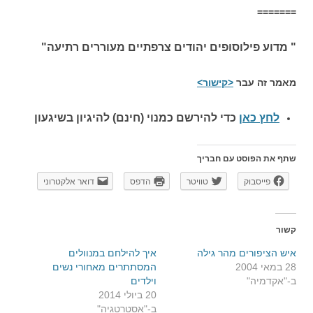
=======
" מדוע פילוסופים יהודים צרפתיים מעוררים רתיעה"
מאמר זה עבר
<קישור>
לחץ כאן
כדי להירשם כ
מנוי (חינם) להיגיון בשיגעון
שתף את הפוסט עם חבריך
פייסבוק
טוויטר
הדפס
דואר אלקטרוני
קשור
איש הציפורים מהר גילה
איך להילחם במנוולים
28 במאי 2004
המסתתרים מאחורי נשים
ב-"אקדמיה"
וילדים
20 ביולי 2014
ב-"אסטרטגיה"