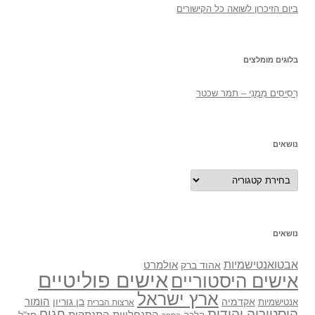
ביום הזיכרון לשואה כל הקישורים
בלוגים מומלצים
רְסִיסִים מִמֶנִי – תמר שכטר
נושאים
נושאים
נושאים
אבטואנטישמיות
אולמרט
אהוד ברק
אישים פוליטיים
אישים היסטוריים
ארץ ישראל
אקדמיה
בן גוריון
הומור
אנטישמיות
ארצות הברית
היסטוריה יהודית
חגים
התנתקות