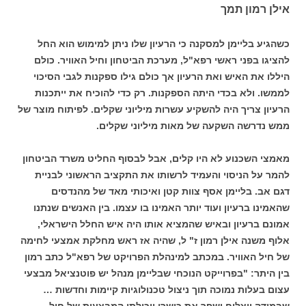
אילן רמון תמך
כשהגיע בליימן למסקנה כי הרעיון שלו ניתן למימוש הוא החל
להציגו בפני ראשי רפא"ל, מערכת הביטחון וחיל האוויר. כולם
היללו את האיש ואת הרעיון אך כולם גילו ספקנות לגבי הסיכוי
לממשו. ולא בכדי היתה הספקנות. רק כדי להוכיח את ייתכנות
הרעיון צריך היה להשקיע עשרות מיליוני שקלים. לפיתוח מוצר של
ממש נדרשה השקעה של מאות מיליוני שקלים.
מאמצי השכנוע לא היו קלים, אבל לבסוף החליט משרד הביטחון
להמר על הניסוי והעמיד לרשותו את התקציב הראשוני לבניית
דגם אב. בליימן אסף צוות קטן ואיכותי מאד של מהנדסים
שהאמינו ברעיון ועוד יותר האמינו בו עצמו. בין האנשים שנתנו
אמונם ברעיון ובאיש שהמציא אותו היה איש החלל הישראלי,
אלוף משנה אילן רמון ז" ל, שהיה אז ראש מחלקת אמצעי לחימה
של חיל האוויר. במכתב למינהלת הפרויקט של רפא"ל כתב רמון
בין היתר: "בפרוייקט הנוכחי שבליימן מנהל יש פוטנציאל מבצעי
עצום בעלות נמוכה תוך ניצול טכנולוגיות קיימות וחדשות …
שבמידה ויצליח ישפר את כושרו ויכולתו המבצעית של חיל