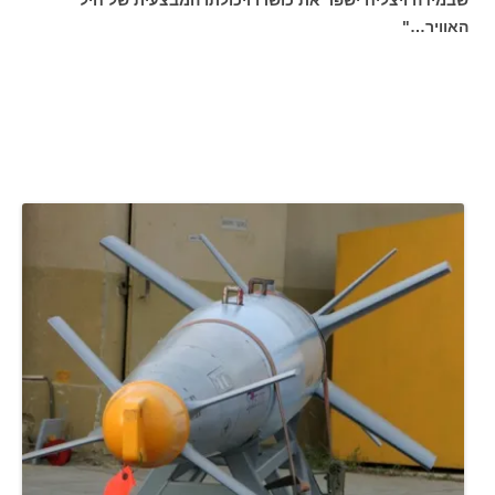
האוויר…"