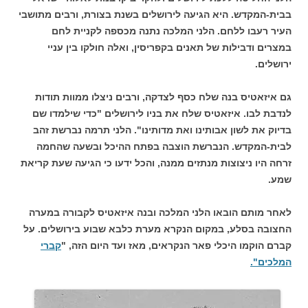
בבית-המקדש. היא הגיעה לירושלים בשנת בצורת, ורבים מתושבי
העיר רעבו ללחם. הלני המלכה נתנה מכספה לקניית לחם
במצרים ודבילות של תאנים בקפריסין, ואלה חולקו בין עניי
ירושלים.
גם איזאטיס בנה שלח כסף לצדקה, ורבים ניצלו ממוות תודות
לנדבת לבו. איזאטיס שלח את בניו לירושלים "כדי שילמדו שם
בדיוק את לשון אבותינו
ואת מדותינו". הלני תרמה נברשת זהב
לבית-המקדש. הנברשת הוצבה בפתח
ההיכל ובשעה שהחמה
זרחה היו ניצוצות מנתזים ממנה, והכל ידעו כי הגיעה שעת קריאת
שמע.
לאחר מותם הובאו הלני המלכה ובנה איזאטיס לקבורה במערה
החצובה בסלע, במקום הנקרא מערת כלבא שבוע בירושלים. על
קברם הוקמו היכלי פאר הנקראים, מאז ועד היום הזה, "
קברי
המלכים".