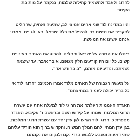
להרוג ולאבד ולהשמיד קהילות שלמות, כנקמה על מות בת
הקיסר.
והיו במדינת לוד שני אחים אמיצי לב, שמעיה ואחיה, שהחליטו
להקריב את נפשם כדי להציל את כלל ישראל. באו לגויים ואמרו:
אנחנו עשינו את המעשה.
ביטלו את הגזרה על ישראל והחליטו להרוג את האחים בעינויים
קשים. כל יום היו קורעים חלק מגופם, איבר איבר, עד שיצאה
נשמתם. ונודע יום מותם, י"ב בחודש אדר.
על מעשה הגבורה של האחים מלוד אמרו חכמים: "הרוגי לוד אין
כל בריה יכולה
לעמוד במחיצתם".
האגדה העממית העלתה את הרוגי לוד למעלה אחת עם עשרת
הרוגי המלכות, שמתו על קידוש השם ובראשם ר' עקיבא. האגדה
מספרת כי הרוגי לוד הגיעו לגן עדן יחד עם עשרת הרוגי המלכות.
בגן עדן המתין להם המלך המשיח, והקדוש ברוך הוא הוריד עליהם
שתי דמעות ונשבע ללבוש בגדי נקם ולנקום את נקמתם