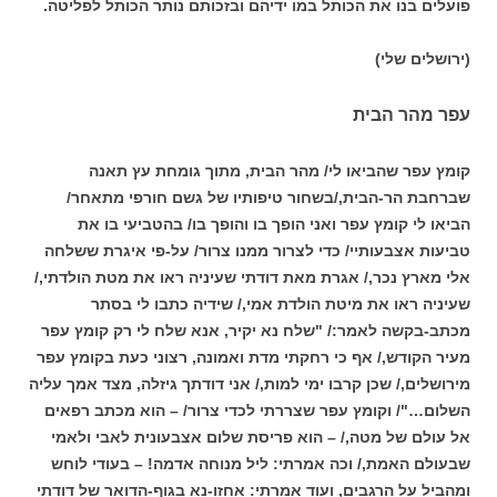
פועלים בנו את הכותל במו ידיהם ובזכותם נותר הכותל לפליטה.
(ירושלים שלי)
עפר מהר הבית
קומץ עפר שהביאו לי/ מהר הבית, מתוך גומחת עץ תאנה
שברחבת הר-הבית,/בשחור טיפותיו של גשם חורפי מתאחר/
הביאו לי קומץ עפר ואני הופך בו והופך בו/ בהטביעי בו את
טביעות אצבעותיי/ כדי לצרור ממנו צרור/ על-פי איגרת ששלחה
אלי מארץ נכר,/ אגרת מאת דודתי שעיניה ראו את מטת הולדתי,/
שעיניה ראו את מיטת הולדת אמי,/ שידיה כתבו לי בסתר
מכתב-בקשה לאמר:/ "שלח נא יקיר, אנא שלח לי רק קומץ עפר
מעיר הקודש,/ אף כי רחקתי מדת ואמונה, רצוני כעת בקומץ עפר
מירושלים,/ שכן קרבו ימי למות,/ אני דודתך גיזלה, מצד אמך עליה
השלום…"/ וקומץ עפר שצררתי לכדי צרור/ – הוא מכתב רפאים
אל עולם של מטה,/ – הוא פריסת שלום אצבעונית לאבי ולאמי
שבעולם האמת,/ וכה אמרתי: ליל מנוחה אדמה! – בעודי לוחש
ומהביל על הרגבים, ועוד אמרתי: אחזו-נא בגוף-הדואר של דודתי