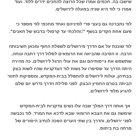
שישבו בה. חכמים אמרו שכל הרוצה להחכים ידרים ללוד. ועוד
אמרו כי לוד היא שניה במעלה לירושלים.
לוד
נתברכה גם בעצי פרי למיניהם ואחד מחכמי לוד מספר כי
פעם אחת הקדים בנשף "
והלכתי עד קרסולי בדבש של תאנים".
לוד שוכנת על אם הדרך מירושלים לשפלת החוף ומכאן חשיבותה
הרבה. זו הסיבה שהביאה את הרומאים לסלול דרך רחבה ונוחה,
שתשמש את גייסותיהם וגם את עולי הרגל לירושלים. כה מהירה
היתה הדרך עד שסיפרו על נשות לוד הצדקניות שהיו לשות בצק
בבתיהן, עולות לירושלים להתפלל בבית-המקדש, ומספיקות לחזור
הביתה בטרם החמיץ הבצק. לפני סלילת הדרך נדרש יום שלם
להגיע מלוד לירושלים.
אך אותה דרך המלך שבה עלו נשים צדקניות לבית-המקדש
שימשה גם את הצבא הרומאי שבא לדכא את המרד. לוד נכבשה
לפני ירושלים, והדרך בין שתי הערים הפכה לנתיב היסורים של
מרתה בת ביתוס.