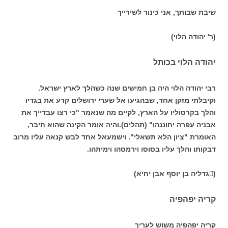
שיבת שבותך, אני כינור לשירייך
(ר' יהודה הלוי)
יהודה הלוי בכותל
רבי יהודה הלוי היה בן חמישים שנה כשהלך לארץ ישראל.
וקיבלתי מזקן אחד, שבהגיעו אל שערי ירושלים קרע את בגדיו
והלך בקרסוליו על הארץ, לקיים מה
שנאמר "כי רצו עבדייך את
אבניה עפרה יחוננהו" (תהלים).והיה אומר הקינה שהוא חיבר,
האומרת "ציון הלא תשאלי". וישמעאל אחד לבש קנאה עליו מרוב
דבקותו והלך עליו בסוסו וירמסהו וימיתהו.
(גדליה בן יוסף אבן יחיא)
קריה יפהפיה
קריה יפהפיה משוש לעריך