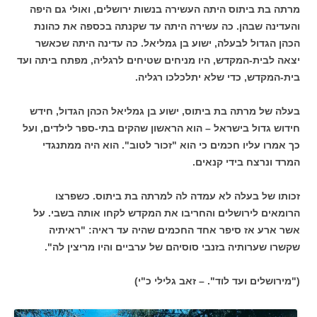
מרתה בת ביתוס היתה העשירה בנשות ירושלים, ואולי גם היפה
והעדינה שבהן. כה עשירה היתה עד שקנתה בכספה את כהונת
הכהן הגדול לבעלה, ישוע בן גמליאל. כה עדינה היתה שכאשר
יצאה לבית-המקדש, היו מניחים שטיחים לרגליה, מפתח ביתה ועד
בית-המקדש, כדי שלא יתלכלכו רגליה.
בעלה של מרתה בת ביתוס, ישוע בן גמליאל הכהן הגדול, חידש
חידוש גדול בישראל – הוא הראשון שהקים בתי-ספר לילדים, ועל
כך אמרו עליו חכמים כי הוא "זכור לטוב". הוא היה ממתנגדי
המרד ונרצח בידי קנאים.
זכותו של בעלה לא עמדה לה למרתה בת ביתוס. כשפרצו
הרומאים לירושלים והחריבו את המקדש לקחו אותה בשבי. על
אשר ארע אז סיפר אחד החכמים שהיה עד ראיה: "ראיתיה
שקשרו שערותיה בזנבי סוסיהם של ערביים והיו מריצין לה".
("מירושלים ועד לוד". – זאב גלילי כ"י)