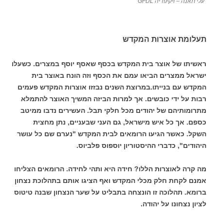
עלי תאנה – ויקיפדיה GFDL
תעלומת אוצרות המקדש
ראשיתו של אוצר בית המקדש בכסף שאסף יוסף במצרים. כשעלו
ישראל ממצרים הביאו עמם את הכסף וזה הונח באוצר בית
המקדש עם בנייתו.במרוצת השנים נבזזו אוצרות המקדש פעמים
רבות על ידי כובשים. אך למרות הביזה המשיך האוצר להתמלא
מתרומותיהם של יהודים מכל חלקי תבל. העשירים נדבו ממיטב
כספם. אך כל איש מישראל, גם העני שבעניים, נתן מחצית
השקל. כאשר הגיעו הרומאים לבית המקדש "נערם שם כל עושר
היהודים", כדברי ההיסטוריון יוספוס פלביוס.
מה קרה לאוצרות הללו? חידה היא ותהי לחידה. הרומאים הצליחו
אמנם לקחת חלק מכלי המקדש ואף הציגו אותם בתהלוכת נצחון
ברומא. תהלוכה זו הונצחה בתבליט על שער הנצחון שבנה טיטוס
לציון נצחונו על יהודה.