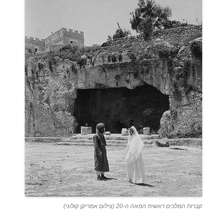
קברות המלכים ראשית המאה ה-20 (צילום אמריקן קולוני)