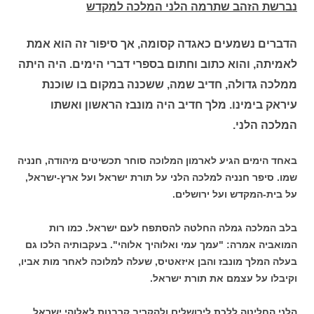
נברשת הזהב שתרמה הלני המלכה למקדש
הדברים נשמעים כאגדה קסומה, אך סיפור זה הוא אמת
לאמיתה, והוא כתוב וחתום בספרי דברי הימים. היה היתה
ממלכה גדולה, חדיב שמה, ששכנה במקום בו שוכנת
עיראק בימינו. מלך חדיב היה מונבז הראשון ואשתו
המלכה הלני.
באחד הימים הגיע לארמון המלוכה סוחר תכשיטים מיהודה, חנניה
שמו. סיפר חנניה למלכה הלני על תורת ישראל ועל ארץ-ישראל,
על בית-המקדש ועל ירושלים.
בלב המלכה גמלה החלטה להסתפח לעם ישראל. כמו רות
המואביה אמרה: "עמך עמי ואלוהיך אלוהי". בעקבותיה הלכו גם
בעלה המלך מונבז והבן איזאטיס, שעלה למלוכה לאחר מות אביו,
וקיבלו על עצמם את תורת ישראל.
הלני החליטה ללכת לירושלים ולהקריב קרבנות לאלוהי ישראל