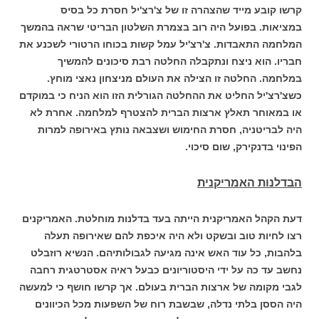
קרשו קובע מייד שהצהרה זו של צ'רצ'יל חסרת כל בסיס
במציאות. בפועל היה רוב בצמרת השלטון הבריטי שראה בהמשך
המלחמה התאבדות. צ'רצ'יל עמל קשות בכוחו הרטורי לשכנע את
חבריו. הוא ניצח ונתקבלה החלטה רבת סיכונים להמשיך
במלחמה. החלטה זו הצילה את העולם מניצחון נאצי מוחץ.
כשצ'רצ'יל החליט את ההחלטה הגורלית הזו הוא הניח כי במוקדם
או במאוחר תאלץ ארצות הברית להצטרף למלחמה. אחרת לא
היה לבריטניה, חסרת החימוש ושצבאה נותץ באירופה למרות
הפינוי בדנקירק, שום סיכוי.
הבדלנות האמריקנית
דעת הקהל האמריקנית הייתה בעד בדלנות מוחלטת. האמריקנים
רצו לחיות טוב ובשקט ולא היה איכפת להם שאירופה תעלה
בלהבות, כל עוד האש אינה מגיעה לגבולותיהם. הנשיא רוזבלט
נחשב עד כה על ידי היסטוריונים כבעל ראיה אסטרטגית רחבה
לגבי מקומה של ארצות הברית בעולם. אך קרשו חושף כי למעשה
היה הססן בלתי נדלה, שבשבת רוח של השפעות מכל הכיוונים