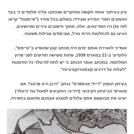
עיון בעיתוני אותה תקופה ומחקרים שנכתבו עליה מלמדים כי בצד
ההמונים חסרי המידע שצידדו בשלום בכל מחיר ("פייסנות" קראו
לזה אז) היו המדינאים. אלה, מתוך חישובים ציניים ומרושעים,
הגיעו גם להחלטות הרות גורל, שביסודם אווילות פשוטה.
אופייני לאווירת אותם ימים היה מכתב קטן שהופיע ב"טיימס",
הלונדוני ב-21 במארס 1939, פחות משישה חודשים לפני פרוץ
המלחמה. במכתב אומר הכותב כי יש לתת להיטלר כל הזדמנות
"לעלות על דרכים קונסטרוקטיביות".
בעיתון הנפוץ "דיילי אכספרס" נכתב "היכן היא פראג? אם
מטורפי הביטחון הקיבוצי (דהיינו: התובעים לפעול נגד היטלר)
ישיגו את מבוקשם אתם עלולים למצוא עצמכם פתאום בחפירה.