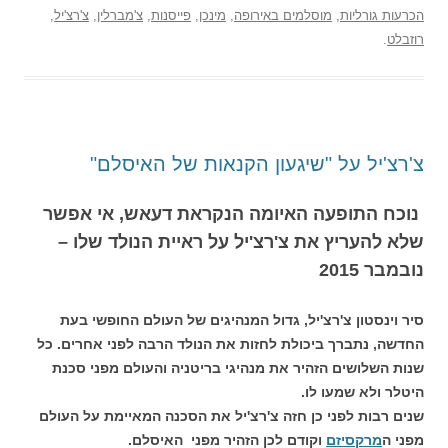
הכרעות גורליות
,
מוסלמים באירופה
,
מינכן
,
פייסנות
,
צ'מברלין
,
צ'רצ'יל
,
רוזבלט
.
צ'רצ'יל על "שיגעון הקנאות של האיסלם"
נוכח התופעה האיומה הנקראת דעאש, אי אפשר
שלא להעריץ את צ'רצ'יל על ראיית הנולד שלו –
נובמבר 2015
סיר וינסטון צ'רצ'יל, גדול המנהיגים של העולם החופשי בעת
החדשה, נתברך ביכולת לחזות את הנולד הרבה לפני אחרים. כל
שנות השלושים הזהיר את מנהיגי בריטניה והעולם מפני סכנת
היטלר ולא שמעו לו.
שנים רבות לפני כן חזה צ'רצ'יל את הסכנה המאיימת על העולם
מפני ה
מרקסיזם
וקודם לכן הזהיר מפני האיסלם.