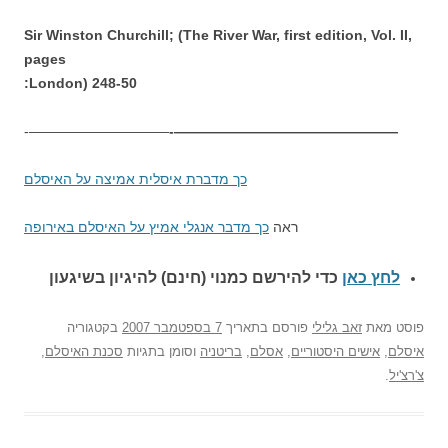
Sir Winston Churchill; (The River War, first edition, Vol. II,
pages
248-50 (London:
——————————-
————————————————-
כך מדברת איסלית אמיצה על האיסלם
ראה
כך מדבר אנגלי אמיץ על האיסלם באירופה
לחץ כאן
כדי להירשם כ
מנוי (חינם) להיגיון בשיגעון
פוסט
מאת
זאב גלילי
פורסם בתאריך
7 בספטמבר 2007
בקטגוריה
איסלם
,
אישים היסטוריים
,
אסלם
,
בריטניה
וסומן בתגיות
סכנת האיסלם
,
צ'רצ'יל
.