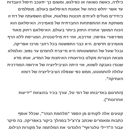
כילדה, כאשה נשואה או כפילגש, ומשום כך יתעכב חיסול העבדות
עד אשר יחלש כוחה של אמונת האיסלאם בעולם. מוסלמים
כיחידים מגלים לעיתים תכונות נפלאות, אולם השפעתה של דת זו
משתקת את ההתפתחות החברתית של מאמיניה. האיסלאם הוא
הכוח המושך אחורה החזק ביותר בעולם. האיסלאם רחוק מאוד
מפירפורי גסיסה; אדרבא, זוהי דת מיליטנטית, המגייסת ללא הרף
מאמינים חדשים. היא כבר התפשטה בכל רחבי מרכז אפריקה,
ובכל שעל של התפשטותה היא מייצרת לוחמים עזי נפש; ואלמלא
מצאה הנצרות מקלט בזרועותיו האיתנות של המדע, אותו מדע
שנגדו נאבקה לשווא, אזי היתה הציביליזציה של אירופה המודרנית
עלולה להתמוטט, ממש כפי שנפלה הציביליזציה של רומא
העתיקה".
(התרגום באדיבותו של רמי טל, עורך בכיר בהוצאת "ידיעות
אחרונות").
קטעים אלה לקוחים מן הספר "מלחמת הנהר", שכלל אוסף
כתבות ומאמרים שכתב צ'רצ'יל במהלך ביקור באפריקה, בה סיקר
עבור ה"דיילי טלגראף" הלונדוני את המלחמה על מקורות הנילוס.