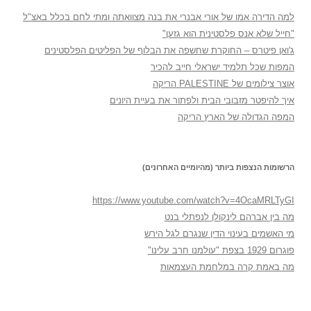
למה הדירה אמו של אורי אבנרי את בנה מצוואתה ומתי לחם בכלל באצ"ל
"חייל שלא אנס פלסטינית הוא גזען"
ג'ואן פיטרס – החוקרת שחשפה את הבלוף של הפליטים הפלסטינים
המפות שכל תלמיד ישראלי חייב להכיר
אוצר צילומים של PALESTINE הריקה
איך להיפטר מזבובי הבית ולפתור את בעיית היונים
המפה הגדולה של הארץ הריקה
הרשומות הנצפות ביותר (מהיומיים האחרונים)
https://www.youtube.com/watch?v=4OcaMRLTyGI
מה בין אברהם לינקולן לנפתלי בנט
מי האשמים בעינוי הדין שנגרם לגל הירש
פוגרום 1929 בצפת "עולמנו חרב עלינו"
מה באמת קרה במלחמת העצמאות