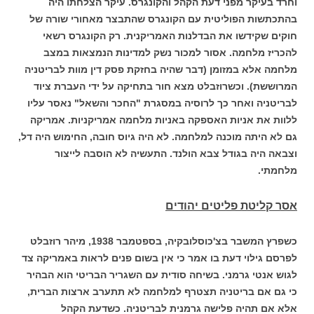
וחרד בעיקר מפני דעת הקהל והקונגרס. עיקר הצלחתו היה
בהתכתשות הפוליטית עם הקונגרס שהתבצר מאחורי שורה של
חוקים שקידשו את הבדלנות האמריקנית. רק הקונגרס רשאי
להכריז מלחמה. אסור למכור נשק למדינות הנמצאות במצב
מלחמה אלא במזומן (דבר שהיה בחזקת פסק דין מוות לבריטניה
המרוששת). וכשרוזבלט מצא חור בתחיקה על ידי העברת ציוד
לבריטניה ואחר כך לרוסיה במסגרת "החכר והשאל" נאסר עליו
ללוות את אניות האספקה באניות מלחמה אמריקניות. אמריקה
גם לא היתה מוכנה למלחמה. לא היה גיוס חובה, החימוש היה דל,
וצבאה היה בגודל צבא הולנד. התעשיה לא הוסבה לייצור
מלחמתי.
אסר קליטת פליטים יהודים
כשפרץ המשבר בצ'כוסלובקיה, בספטמבר 1938, מיהר רוזבלט
לפרסם גילוי דעת בו אמר כי אין בשום פנים לראות באמריקה צד
לגוש אנטי גרמני. בשיחה סודית עם השגריר הבריטי הוא הבהיר
כי גם אם בריטניה תצטרף למלחמה לא תתערב ארצות הברית,
אלא אם תהיה פלישה גרמנית לבריטניה. כשדעת הקהל