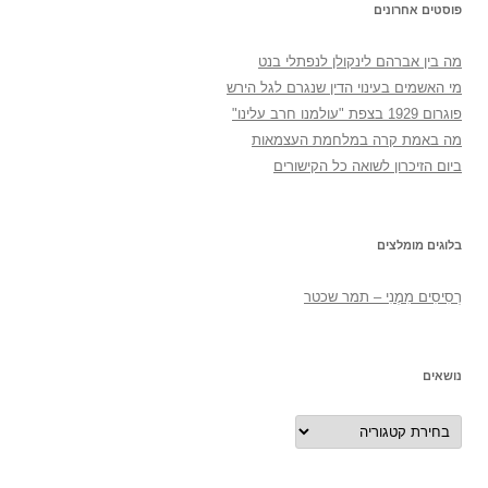
פוסטים אחרונים
מה בין אברהם לינקולן לנפתלי בנט
מי האשמים בעינוי הדין שנגרם לגל הירש
פוגרום 1929 בצפת "עולמנו חרב עלינו"
מה באמת קרה במלחמת העצמאות
ביום הזיכרון לשואה כל הקישורים
בלוגים מומלצים
רְסִיסִים מִמֶנִי – תמר שכטר
נושאים
נושאים