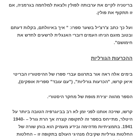
בריטניה לקיים את ערבותה לפולין ולצאת למלחמה בגרמניה, אם
זו תתקוף את פולין.
ועל כך כתב צ'רצ'יל בשער ספרו: " איך באיוולתם, בקלות דעתם
ובטוב מזגם הניחו העמים דוברי האנגלית לרשעים לחדש את
חימושם".
ההכרעות הגורליות
בימים אלה ראה אור בתרגום עברי ספרו של ההיסטוריו הבריטי
איאן קרשו, "הכרעות גורליות", ("עם עובד" ספרית אופקים),
הספר מהווה יצירת מופת של מחקר היסטורי.
קרשו, שזיכה אותנו לפני זמן לא רב בביוגרפיה הטובה ביותר על
היטלר, מתייחס בספר זה לתקופה קצרה אך הרת גורל – 1940-
1941. בתמציתיות מדהימה ובידע מעמיק הוא בוחן שורה של
החלטות גורליות שקיבלו מנהיגי העולם בתקופה זו – החלטות