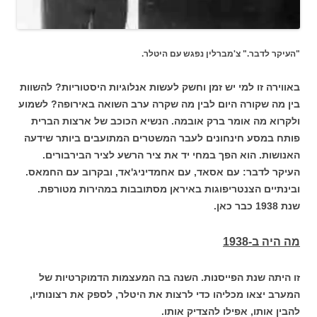
"העיקר לדבר." צ'מברלין נפגש עם היטלר.
באווירה זו למי יש זמן וחשק לעשות אנלוגיות היסטוריות? להשוות
בין מה שקורה היום לבין מה שקרה ערב השואה באירופה? לשמוע
ולקרוא מה אומר ברק אובמה. הנשיא הכוכב של ארצות הברית
פותח במסע חינחונים לעבר המשטרים המתועבים ביותר שידעה
האנושות. הוא הפך במחי יד את ציר הרשע לציר הבירבורים.
העיקר לדבר: עם אסאד, עם אחמדיניג'אד, ובקרוב עם החמאס.
ובינתיים הצנטריפוגות באיראן מסתובבות במהירות מטורפת.
שנת 1938 כבר כאן.
מה היה ב-1938
זו היתה שנת הפייסנות. השנה בה המעצמות הדמוקרטיות של
המערב יצאו מכליהו כדי לרצות את היטלר, לספק את רצונותיו,
להבין אותו, אפילו להצדיק אותו.