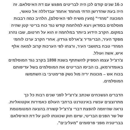
כ-16 שנים קודם לכן היה לבריטים מפגש עם דת האיסלאם. זה
היה בעת שהדרשן הדתי מוחמד אחמד עבדוללה אל טאשי,
המכונה "מהדי" (מעין משיח לפי האיסלם), הלהיב כמה רבבות
מוסלמים בסודאן ויצא למלחמת קודש נגד כוח בריטי קטן שהיה
במקום. הקרב הידוע ביותר במלחמה זו הוא על חרטום, שבו נהרג
מפקד העיר, הבריגדיר צ'ארלס גורדון. אחרי הקרב ערכו לוחמי
המהדי טבח בתושבי העיר, ורצחו לפי הערכות קרוב למאה אלף
איש, אשה ועולל.
צ'רצ'יל עצמו הספיק להשתתף בשנת 1898 בקרב נגד המוסלמים
באומדורמאן, בו הביסו הבריטים את המוסלמים בשל עדיפותם
בכוח אש – מכונות יריה מול נשק פרימטיבי בו השתמשו
המוסלמים.
הדברים הנשכחים שכתב צ'רצ'יל לפני שנים רבות כל כך
מתרוצצים עכשיו באינטרנט ברחבי העולם כאמירות אקטואליות.
נראה שהיוזמה להפצת דברי צ'רצ'יל קשורה בהצעה המטומטמת
של שר הפנים הבריטי, שיזם חוק שכוונתו להגן על דת האיסלאם
בבריטניה מפני פרסומים "מעליבים".