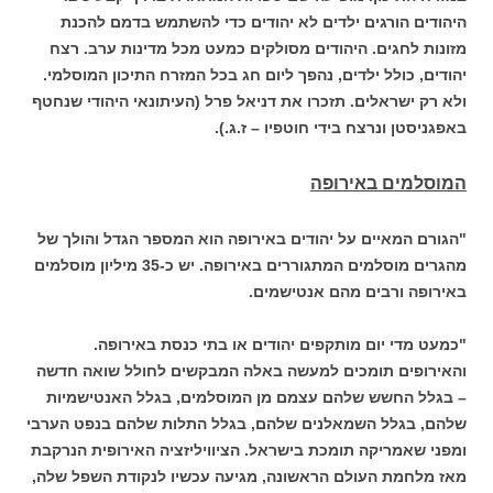
היהודים הורגים ילדים לא יהודים כדי להשתמש בדמם להכנת
מזונות לחגים. היהודים מסולקים כמעט מכל מדינות ערב. רצח
יהודים, כולל ילדים, נהפך ליום חג בכל המזרח התיכון המוסלמי.
ולא רק ישראלים. תזכרו את דניאל פרל (העיתונאי היהודי שנחטף
באפגניסטן ונרצח בידי חוטפיו – ז.ג.).
המוסלמים באירופה
"הגורם המאיים על יהודים באירופה הוא המספר הגדל והולך של
מהגרים מוסלמים המתגוררים באירופה. יש כ-35 מיליון מוסלמים
באירופה ורבים מהם אנטישמים.
"כמעט מדי יום מותקפים יהודים או בתי כנסת באירופה.
והאירופים תומכים למעשה באלה המבקשים לחולל שואה חדשה
– בגלל החשש שלהם עצמם מן המוסלמים, בגלל האנטישמיות
שלהם, בגלל השמאלנים שלהם, בגלל התלות שלהם בנפט הערבי
ומפני שאמריקה תומכת בישראל. הציוויליזציה האירופית הנרקבת
מאז מלחמת העולם הראשונה, מגיעה עכשיו לנקודת השפל שלה,