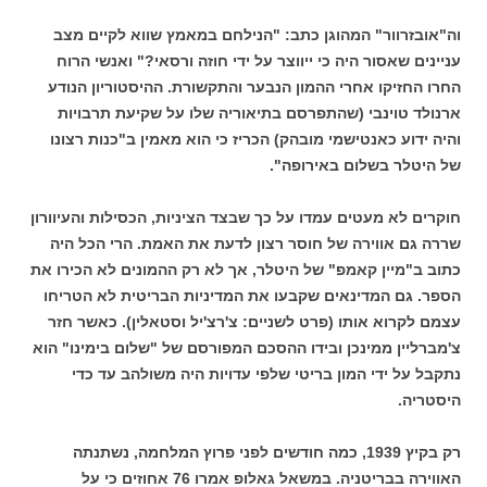
וה"אובזרוור" המהוגן כתב: "הנילחם במאמץ שווא לקיים מצב
עניינים שאסור היה כי ייווצר על ידי חוזה ורסאי?" ואנשי הרוח
החרו החזיקו אחרי ההמון הנבער והתקשורת. ההיסטוריון הנודע
ארנולד טוינבי (שהתפרסם בתיאוריה שלו על שקיעת תרבויות
והיה ידוע כאנטישמי מובהק) הכריז כי הוא מאמין ב"כנות רצונו
של היטלר בשלום באירופה".
חוקרים לא מעטים עמדו על כך שבצד הציניות, הכסילות והעיוורון
שררה גם אווירה של חוסר רצון לדעת את האמת. הרי הכל היה
כתוב ב"מיין קאמפ" של היטלר, אך לא רק ההמונים לא הכירו את
הספר. גם המדינאים שקבעו את המדיניות הבריטית לא הטריחו
עצמם לקרוא אותו (פרט לשניים: צ'רצ'יל וסטאלין). כאשר חזר
צ'מברליין ממינכן ובידו ההסכם המפורסם של "שלום בימינו" הוא
נתקבל על ידי המון בריטי שלפי עדויות היה משולהב עד כדי
היסטריה.
רק בקיץ 1939, כמה חודשים לפני פרוץ המלחמה, נשתנתה
האווירה בבריטניה. במשאל גאלופ אמרו 76 אחוזים כי על