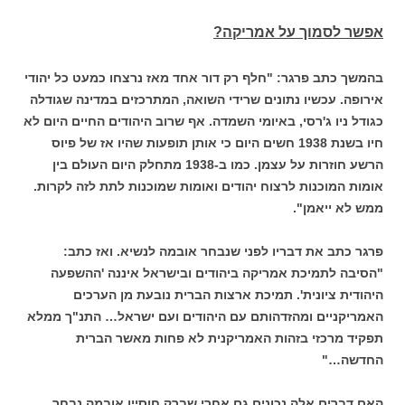
אפשר לסמוך על אמריקה?
בהמשך כתב פרגר: "חלף רק דור אחד מאז נרצחו כמעט כל יהודי
אירופה. עכשיו נתונים שרידי השואה, המתרכזים במדינה שגודלה
כגודל ניו ג'רסי, באיומי השמדה. אף שרוב היהודים החיים היום לא
חיו בשנת 1938 חשים היום כי אותן תופעות שהיו אז של פיוס
הרשע חוזרות על עצמן. כמו ב-1938 מתחלק היום העולם בין
אומות המוכנות לרצוח יהודים ואומות שמוכנות לתת לזה לקרות.
ממש לא ייאמן".
פרגר כתב את דבריו לפני שנבחר אובמה לנשיא. ואז כתב:
"הסיבה לתמיכת אמריקה ביהודים ובישראל איננה 'ההשפעה
היהודית ציונית'. תמיכת ארצות הברית נובעת מן הערכים
האמריקניים ומהזדהותם עם היהודים ועם ישראל… התנ"ך ממלא
תפקיד מרכזי בזהות האמריקנית לא פחות מאשר הברית
החדשה…"
האם דברים אלה נכונים גם אחרי שברק חוסיין אובמה נבחר