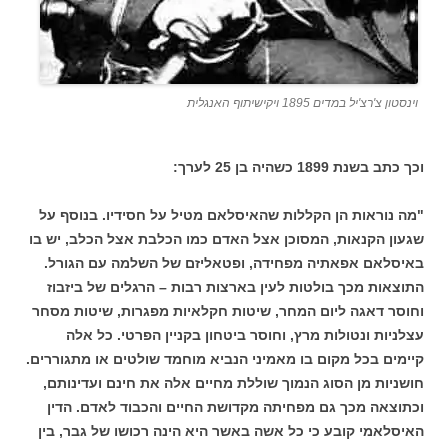
וינסטון צ'רצ'יל במדים 1895 ויקישיתוף האנגלית
וכך כתב בשנת 1899 כשהיה בן 25 לערך:
"מה נוראות הן הקללות שהאיסלאם מטיל על חסידיו. בנוסף על
שגעון הקנאות, המסוכן אצל האדם כמו הכלבת אצל הכלב, יש בו
באיסלאם אפאתיה מפחידה, ופטאליזם של השלמה עם הגורל.
התוצאות מכך בולטות לעין בארצות רבות – הרגלים של ביזבוז
וחוסר דאגה ליום המחר, שיטות חקלאיות מפגרות, שיטות מסחר
עצלניות ונטולות מרץ, וחוסר ביטחון בקניין הפרטי. כל אלה
קיימים בכל מקום בו מאמיני הנביא מוחמד שולטים או מתגוררים.
חושניות מן הסוג הנמוך שוללת מחיים אלה את חינם ועדינותם,
וכתוצאה מכך גם מפחיתה מקדושת החיים והכבוד לאדם. הדין
האיסלאמי קובע כי כל אשה באשר היא הינה רכושו של גבר, בין