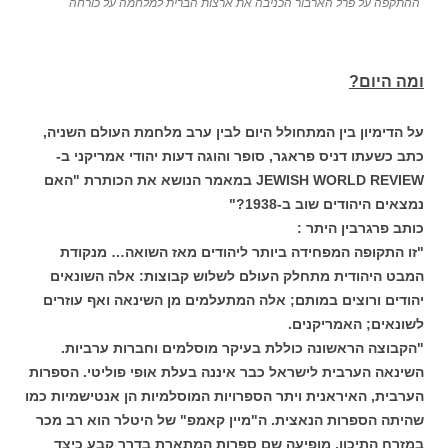
ההתקפה על פרל הארבור הכניבה את ארצות הברית למלחמה על כורחה
ומה היום?
על הדימיון בין המתחולל היום לבין ערב מלחמת העולם השניה,
כתב כשעתו דניס פראגר, סופר והוגה דעות יהודי אמריקני ב-
JEWISH WORLD REVIEW במאמר הנושא את הכותרת "האם
נמצאים היהודים שוב ב-1938?"
כותב פרגרבין היתר :
"זו התקופה המפחידה ביותר ליהודים מאז השואה… מנקודת
המבט היהודית מתחלק העולם לשלוש קבוצות: אלה השונאים
יהודים ורוצים במותם; אלה המתעלמים מן השינאה ואף עוזרים
לשונאים; האמריקנים.
"הקבוצה הראשונה כוללת בעיקר מוסלמים וחברות ערביות.
השינאה הערבית לישראל כבר איננה בעלת אופי פוליטי. הספרות
הערבית, האיראנית ויתר הספרויות המוסלמיות הן אנטישמיות כמו
שהיתה הספרות הנאצית. ה"מיין קאמפ" של היטלר הוא רב מכר
במזרח התיכון. מופיעה שם ספרות המתארת בדרך קבע כיצד