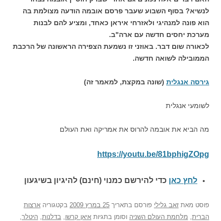
לנשיא? בסוף השבוע שעבר פרסם אובמה הודעה מצולמת בה
הוא פונה למנהיגי ולאזרחי איראן כאחד, ומציע להם לבנות
מערכת יחסים חדשה עם ארה"ב.
לכאורה שום דבר. באוזני זו נשמעת הצפירה הראשונה של הרכבת
הממובילה לשואה חדשה.
גירסה אנגלית
(שונה במקצת, למאמר זה)
לשומעי אנגלית
מה הביא את אובמה להרוס את אמריקה ואת העולם
https://youtu.be/81bphigZOpg
לחץ כאן
כדי להירשם כ
מנוי (חינם) להיגיון בשיגעון
פוסט
מאת
זאב גלילי
פורסם בתאריך
25 במרץ 2009
בקטגוריה
ארצות
הברית
,
מלחמת העולם השניה
וסומן בתגיות
איאן קרשו
,
בדלנות
,
היטלר
,