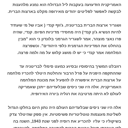
האמריקנית הזדעזעה בעקבות ליל הבדולח הוא נמנע מלהענות
לבקשה לאפשר לפליטים יהודים מאירופה מקלט בארצות הברית.
ושגריר ארצות הברית בבריטניה, ג'וזף קנדי ( אביו של מי שעתיד
להיות הנשיא ג'ון קנדי) היה מחסידי מדיניות הפיוס. קנדי, שהיה
פרו נאצי מוצהר, אמר לשגריר הגרמני בלונדון כי הוא "מבין
בהחלט את המדיניות הגרמנית כלפי היהודים". וכשפרצה
המלחמה אמר קנדי כי יש לו מושג קלוש על מה ולמה פרצה.
רוזבלט המשיך בהיסוסיו ובסיוע כמעט סימלי לבריטניה עד
שההתקפה היפנית על פרל הרבור והחלטת היטלר להכריז מלחמה
על ארצות הברית איפשרה לו להפעיל את מכונת המלחמה
האמריקנית. אלה היו שני ניסים שבלעדיהם ייתכן שאמריקה
לעולם לא היתה מרטיבה את רגליה ביורה האירופית.
אלה היו שני ניסים שבלעדיהם העולם היה נתון היום בחלקו הגדול
לשליטת מעצמות טוטליטריות פשיסטיות. אין ספק שהיטלר צדק
בשיקוליו כי עליו להכריע את רוסיה לפני שנת 1943, השנה בה
לפי הערכתו תוכל ארצות הברית להתערב במלחמה. להערכתו