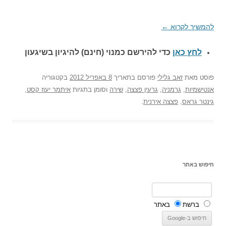
להמשיך לקרוא
←
לחץ כאן
כדי להירשם כ
מנוי (חינם) להיגיון בשיגעון
פוסט
מאת
זאב גלילי
פורסם בתאריך
8 באפריל 2012
בקטגוריה
אנטישמיות
,
גרמניה
,
גרעין פצצה
,
שירה
וסומן בתגיות
איתמר יעוז קסט
,
גינטר גראס
,
פצצה אירנית
.
חיפוש באתר
ברשת
באתר