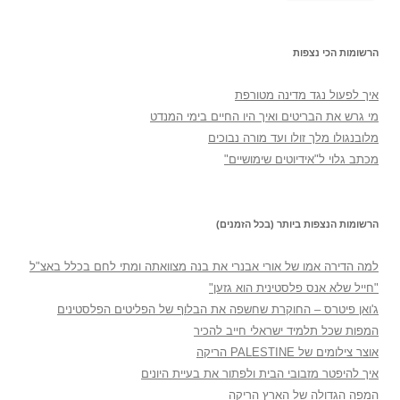
הרשומות הכי נצפות
איך לפעול נגד מדינה מטורפת
מי גרש את הבריטים ואיך היו החיים בימי המנדט
מלובנגולו מלך זולו ועד מורה נבוכים
מכתב גלוי ל"אידיוטים שימושיים"
הרשומות הנצפות ביותר (בכל הזמנים)
למה הדירה אמו של אורי אבנרי את בנה מצוואתה ומתי לחם בכלל באצ"ל
"חייל שלא אנס פלסטינית הוא גזען"
ג'ואן פיטרס – החוקרת שחשפה את הבלוף של הפליטים הפלסטינים
המפות שכל תלמיד ישראלי חייב להכיר
אוצר צילומים של PALESTINE הריקה
איך להיפטר מזבובי הבית ולפתור את בעיית היונים
המפה הגדולה של הארץ הריקה