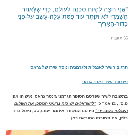
"אֲנִי רוֹצֶה לִהְיוֹת סַכָּנָה לָעוֹלָם, כְּדֵי שֶׁלְּאַחַר
הִשָּׁמְדִי לא תִּוָּתֵר עוֹד פִּסַּת עָלֵה-עֵשֶׂב עַל-פְּנֵי
כַּדּוּר-הָאָרֶץ"
35 תגובות
תרגום השיר לאנגלית ולגרמנית ונוסח שירו של גראס
פירסום השיר באתר גרמני
בתשובה לשיר שפרסם הסופר הגרמני גינטר גראס, איש הוואפן
ס.ס. , בו אמר כי
"לישראלים יש כוח גרעיני המסכן את השלום
העולמי השברירי"
פירסם המשורר איתמר יעוז-קסט, ניצול ברגן
בלזן, את תשובתו המובאת כאן.