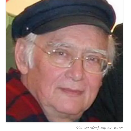
איתמר יעוז-קסט [צילום:זאב גלילי