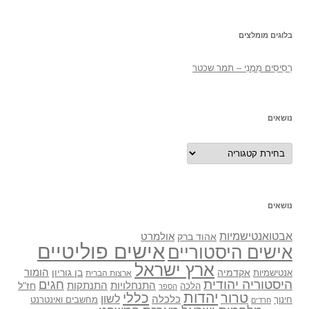
בלוגים מומלצים
רְסִיסִים מִמֶנִי – תמר שכטר
נושאים
נושאים
נושאים
אבטואנטישמיות
אולמרט
אהוד ברק
אישים פוליטיים
אישים היסטוריים
ארץ ישראל
אקדמיה
בן גוריון
הומור
אנטישמיות
ארצות הברית
היסטוריה יהודית
חגים
התנתקות
התנחלויות
חז"ל
הלכה
הספר
יהדות
כללי
טרור
לשון
כלכלה
מחשבים ואינטרנט
חינוך
חרדים