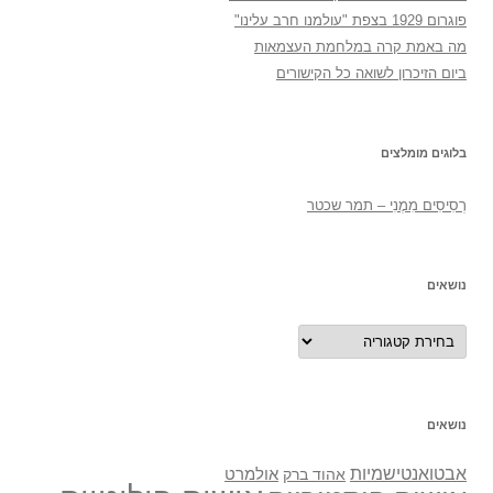
פוגרום 1929 בצפת "עולמנו חרב עלינו"
מה באמת קרה במלחמת העצמאות
ביום הזיכרון לשואה כל הקישורים
בלוגים מומלצים
רְסִיסִים מִמֶנִי – תמר שכטר
נושאים
נושאים
נושאים
אבטואנטישמיות
אולמרט
אהוד ברק