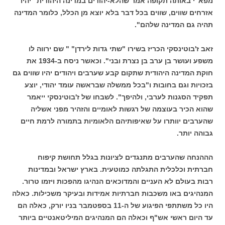
מפא"י באותה תקופה אמר שהלא-יהודים במדינה היהודית "יהיו
אזרחים שווים, שווים בכל דבר בלא יוצא מן הכלל, כלומר המדינה
תהיה גם המדינה שלהם".
זאב ז'בוטינסקי הכריז בשירו "שתי גדות לירדן" " שם ירווה לו
משפע ועושר בן ערב בן נצרת ובני". וכאשר ניסח ב-1934 את
חוקת המדינה היהודית שתקום קבע שערבים ויהודים יהיו שווים גם
בזכויות וגם בחובות ו"בכל ממשלה שבראשה עומד יהודי, יוצע
תפקיד הסגנות לערבי, ולהיפך". לשבחו של ז'בוטינסקי ייאמר
שהוא הכיר בעוצמה של רגשות לאומיים והזהיר מפני אשליה
שהערבים יוותרו על שאיפותיהם הלאומיות בתמורה לרמת חיים
גבוהה יותר.
הההנחה שהערבים מתנגדים לציונות בגלל תחושת קיפוח
חברתית וכלכלית התגלתה כמוטעית. בארץ ישראל ובמדינות
רבות בעולם לא העניים והמדוכאים הנהיגו מהפכות ויזמו טרור.
המנהיגים באו משכבות חברתיות אמידות ובעיקר משכילות. כאלה
היו כל משתתפי הפיגוע של ה-11 בספטמבר בניו יורק, כאלה הם
עד היום ראשי אש"ף וכאלה הם המנהיגים המיליטאנטיים ביותר