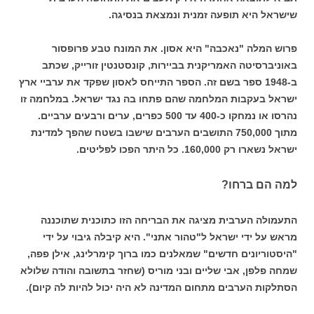
שישראל היא תופעה זמנית ונמצאת בנסיגה.
פרוש המלה "נאכבה" היא אסון. את המונח טבע פרופסור
באוניברסיטה האמריקנית בביירות, קונסטנטין זורייק, שכתב
ב-1948 ספר בשם זה. הספר התייחס לאסון שפקד את ערביי ארץ
ישראל בעקבות המלחמה שהם פתחו בה נגד ישראל. במלחמה זו
נהרסו או נמחקו כ-400 עד 500 כפרים, ערים ורבעים ערביים.
מתוך 750,000 התושבים הערבים שישבו בשטח שהפך למדינת
ישראל נשארו רק 160,000. כל היתר הפכו לפליטים.
למה הם ברחו?
התעמולה הערבית מציגה את הבריחה הזו כתוכנית שתוכננה
מראש על ידי ישראל ל"טהור אתני". היא קיבלה גיבוי על ידי
"היסטוריונים חדשים" שמאלנים כמו ברוך קימרלינג, אילן פפה,
שמחה פלפן, אבי שליים ובני מוריס (שחזר בתשובה והודה שלולא
הסתלקות הערבים מתחום המדינה לא היה יכול להיות לה קיום).