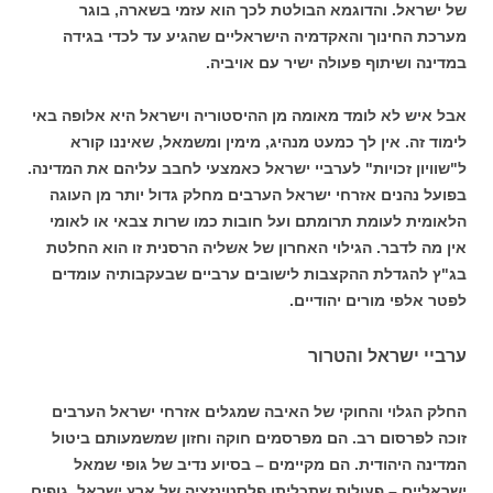
של ישראל. והדוגמא הבולטת לכך הוא עזמי בשארה, בוגר
מערכת החינוך והאקדמיה הישראליים שהגיע עד לכדי בגידה
במדינה ושיתוף פעולה ישיר עם אויביה.
אבל איש לא לומד מאומה מן ההיסטוריה וישראל היא אלופה באי
לימוד זה. אין לך כמעט מנהיג, מימין ומשמאל, שאיננו קורא
ל"שוויון זכויות" לערביי ישראל כאמצעי לחבב עליהם את המדינה.
בפועל נהנים אזרחי ישראל הערבים מחלק גדול יותר מן העוגה
הלאומית לעומת תרומתם ועל חובות כמו שרות צבאי או לאומי
אין מה לדבר. הגילוי האחרון של אשליה הרסנית זו הוא החלטת
בג"ץ להגדלת ההקצבות לישובים ערביים שבעקבותיה עומדים
לפטר אלפי מורים יהודיים.
ערביי ישראל והטרור
החלק הגלוי והחוקי של האיבה שמגלים אזרחי ישראל הערבים
זוכה לפרסום רב. הם מפרסמים חוקה וחזון שמשמעותם ביטול
המדינה היהודית. הם מקיימים – בסיוע נדיב של גופי שמאל
ישראליים – פעולות שתכליתן פלסטינזציה של ארץ ישראל. גופים