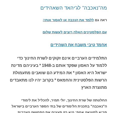
מה"נאכבה" לג'יהאד השאהידים
ראה גם
ללמד את הנכבה או לאסור אות
ה
עם הפלסטינים האלה רוצים לעשות שלום
אחמד טיבי משבח את השהידים
התלמידים הערביים אינם זקוקים לשרת החינוך כדי
ללמוד על האסון שפקד אותם ב-1948 * בעיניהם מדינת
ישראל היא האסון * את המידע הם שואבים מתעמולת
הרשות הפלסטינית והחמאס * בקרוב יהיו לנו מתאבדים
מתוצרת הארץ
החלטתה של שרת החינוך, יולי תמיר, להכליל את לימודי
ה"נאכבה" בתכנית הלימודים של בתי הספר הערביים בישראל
תביא לתוצאה אחת: היא רק תעצים את התחושה הערבית