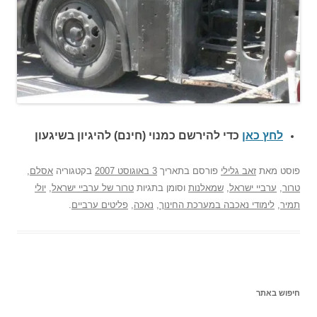
לחץ כאן
כדי להירשם כ
מנוי (חינם) להיגיון בשיגעון
פוסט
מאת
זאב גלילי
פורסם בתאריך
3 באוגוסט 2007
בקטגוריה
אסלם
,
טרור
,
ערביי ישראל
,
שמאלנות
וסומן בתגיות
טרור של ערביי ישראל
,
יולי
תמיר
,
לימודי נאכבה במערכת החינוך
,
נאכה
,
פליטים ערביים
.
חיפוש באתר