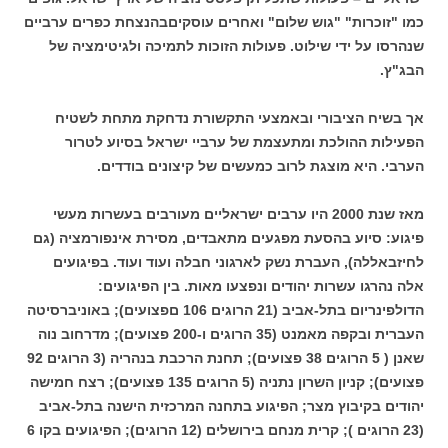
כמו "זוכרות" "גוש שלום" ואחרים עוסקיםבהנצחת כפרים ערביים
שנהרסו על ידי שילוט. פעולות הזוכות לתמיכה ולגיטימציה של
הבג"ץ.
אך בשיח הציבורי ובאמצעי התקשורת נדחקת מתחת לשטיח
הפעילות ההולכת ומתעצמת של ערביי ישראל בסיוע לטרור
הערבי. היא מוצגת לרוב כמעשים של קיצונים בודדים.
מאז שנת 2000 היו ערבים ישראליים מעורבים בעשרות מעשי
פיגוע: סיוע בהסעת מפגעים מתאבדים, מסירת אינפורמציה (גם
לחיזבאללה), העברת נשק לארגוני חבלה ועוד ועוד. בפיגועים
אלה נהרגו עשרות יהודים ונפצעו מאות. בין הפיגועים:
הדולפינריום בתל-אביב (21 הרוגים 106 םפצועים); באוניברסיטה
העברית ובקפה מאמנט (35 הרוגים ו-200 פצועים); מדרחוב נוה
שאנן ( 5 הרוגים 38 פצועים); תחנת הרכבת בנהריה (3 הרוגים 92
פצועים); קניון השרון נתניה (5 הרוגים 135 פצועים); רצח חמישה
יהודים בקיבוץ מצר; הפיגוע בתחנה המרכזית הישנה בתל-אביב
(23 הרוגים ); קרית מנחם בירושלים (12 הרוגים); הפיגועים בקו 6