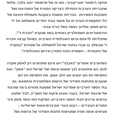
מחקר היסטורי אובייקטיבי, כמו זה של פרופסור יואב גלבר, מלמד
שהבריחה הערבית התחילה בעריקה המונית של המנהיגות ושל
השכבות העשירות. הבריחה נמשכה בעקבות תעמולת הזוועה של
כלי התקשורת הערביים על מעשי טבח יהודיים והושלמה על ידי
גרוש ממש, שלרוב נעשה בשל כורח צבאי.
ההיסטוריונים השמאלניים נאחזים במה שנקרא "תכנית ד'",
שתכליתה לדעתם גרוש האוכלוסייה הערבית. בפועל קבעה תכנית
ד' שבשלב בו עברו כוחות ישראל להשתלט על שטחים "במקרה
של התנגדות – השמדת הכוח המזויין וגירוש האוכלוסיה".
כשהערבים אומרים "נאכבה" הם אינם מתכוונים רק לאסון שקרה
להם. הם מתכוונים לכך שעצם קיומה של ישראל הוא "אסון". ואת
התפיסה הזו הם יונקים עם חלב אמם. את התפיסה הזו הם
שואבים מתחנות השידור של הרשות הפלסטינית והחמאס. גם
בתי הספר הערביים שמדינת ישראל מממנת מהווים ביצה שורצת
של שינאת ישראל. בעבר הונהג פיקוח של השב"כ, לבל יסתננו
גורמים עויינים לבתי הספר הערביים. הפיקוח הזה הוסר מזמן ודור
המורים הצעירים – רובם בוגרי אוניברסיטאות ישראליות –
מטיפים אותה תורה שמטיפות תחנות השידור של הרשות ושל