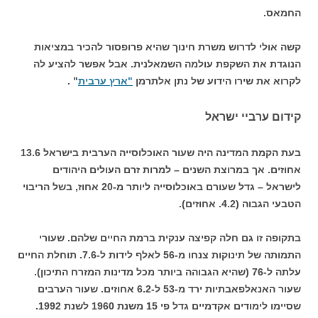
החמאס.
קשה אולי לדרוש משרת חינוך שהיא פרופסור להכיר במציאות
הנוגדת את השקפת עולמה השמאלנית. אבל אפשר להציע לה
לקרוא את שירו הידוע של נתן אלתרמן
"ארץ ערבית
" .
קידום ערביי ישראל
בעת הקמת המדינה היה שעור האוכלוסייה הערבית בישראל 13.6
אחוזים. אך במרוצת השנים – למרות זרם העולים היהודים
לישראל – גדל שעורם באוכלוסייה ליותר מ-20 אחוז, בשל הריבוי
הטבעי הגבוה (4.2. אחוזים).
בתקופה זו גם חלה קפיצה ענקית ברמת החיים שלהם. שעורי
התמותה של תינוקות צנחו מ-56 לאלף לידות ל-7.6. תוחלת החיים
עלתה ל-76 (שהיא הגבוהה ביותר מכל מדינות המזרח התיכון).
שעור האנאלפאבתיות ירד מ-53 ל-6.2 אחוזים. שעור הערבים
שסיימו לימודים אקדמיים גדל פי 15 משנת 1960 לשנת 1992.