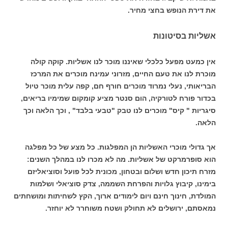
את דירת הנופש בחצי מחיר.
אשליות בסיטונות
אין כמעט מפעל כלכלי שאיננו מוכר לנו אשליות. קוקה קולה
מוכרת לנו את טעם החיים, מזרוני עמינח מוכרים את המרכז
הבריאותי, נעלי נמרוד מוכרים חורף חם, קפה עלית מוכר טיול
בכדור פורח לטורקיה, הום סנטר מציע קומקום שמימיו בריאים,
סיגריות " קיס" מוכרים לנו טבק "טבעי בלבד" , וכך הלאה וכך
הלאה.
אך גדולי מוכרי האשליות הן המפלגות. כל מצע של כל מפלגה
הוא סופרמרקט של אשליות. מה לא מכרו לנו במהלך השנים:
מזרח תיכון חדש ושלום ובטחון, מכונית לכל פועל וסוציאליזם
בימינו, קיבוץ גלויות והפרחת השממה, צדק סוציאלי ושלמות
המולדת, חינוך חינם ויום לימודים ארוך, הקץ לשחיתות ומושחתים
נמאסתם, ירושלים לא תחולק ושטח משוחרר לא יוחזר.