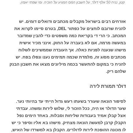
קטן, נניח 50 אלף דולר, על חשבון המס המגיע על הזכיה. ומי שפתי יאמין.
אזרחים רבים בישראל מקבלים מכתבים ודואלים דומים. יש
להניח שרובם לוחצים על כפתור DEL, בטרם סיימו לקרוא את
המכתב. כי הרי די בקריאת כמה משפטים כדי להבין שמדובר
במעשה מרמה, אם לא בעברה על החוק. אינני מכיר אישית
מישהו שנענה לפניות כאלה. אך העובדה שממשיכים לשלוח
מכתבים מסוג זה, מלמדת שכמה תמימים נענו ונפלו בפח. יש
להניח כי במקום להתעשר בכמה מיליונים מצאו את חשבון הבנק
שלהם ריק.
דולר תמורת לירה
לסיפור הונאה שעורר בשעתו רעש גדול הייתי עד בהיותי נער.
שער הדולר אז היה, ככל הזכור לי, שלוש לירות ומשהו. עבדתי
אצל קבלן אמיד בעבודות שליחות וסבלות. באחד הימים נפל
הקבלן קרבן למעשה הונאה מצחיק. מישהו בא אליו וסיפר כי יש
לו מכונה ההופכת לירות לדולרים. הקבלן בא למשרדו של האיש,