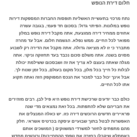
חלום דירת הנופש
נתח מרכזי בתעשיית האשליות תופסות החברות המספקות דירות
נופש במלונות. הפיתוי גדול: בסכום חד פעמי, בגובה עשרה
אחוזים ממחיר דירה ממוצעת, אתה מקבל דירת נופש במלון
מפואר לכל החיים. ממש נפלא. הגשמת חלום. אבל עד מהרה
מתברר כי זו לא מציאה גדולה. אתה מקבל את הדירה רק לשבוע
מסוים בשנה. אתה משלם סכום נכבד בעד תחזוקה וניקוי. אתה
מגלה שאתה בעצם לא צריך את זה ושבסכום ששילמת יכולת
לבלות כל חייך בכל מלון, בכל מקום בעולם, בכל זמן שנוח לך.
אבל אינך יכול כבר למכור את הנכס המפוקפק הזה ואתה תקוע
אתו לכל החיים.
כולם כבר יודעים שרכישת דירת נופש היא פיל לבן. רבים מזהירים
את חבריהם שלא להתפתות. בכל זאת נמצאים מדי שנה
פראיירים חדשים הרוכשים דירה כזו. יש כאלה המנצלים את
האפשרות לבטל בתוך שבועיים עיסקה בכרטיס אשראי. חלק
מהם מתפתים לחזור למשרדי המשווקים ( המושכים אותם
באמתלא שיקבלו בחזרה את טפסי ההתחייבות) ורוכשים מחדש