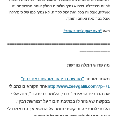
להיות סינדרלה. שיבוא נסיך חלומות ויחלץ אותה ממצוקתה. זו
אשליה, אבל זה בכל זאת יכול לקרות. לא נסיך כמו של סינדרלה
אבל גבר נאה ואוהב ותומך.
ראה
"העם זקוק לפסיכיאטר"
============================================
=============
מה פרוש המלה מורשת
מאמר מורחב
"מורשת רבין או מורשת רצח רבין"
http://www.zeevgalili.com/?p=71
אחד הקוראים כתב לי
את הדברים הבאים: " נכדי, הלומד בכיתה ד", פנה אליי
בבקשה שאעזור לו בכתיבת חיבור על "מורשת רבין".
הלכתי לספרייה וביקשתי חומר על הנושא אך הם אמרו לי