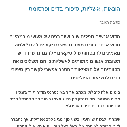
הונאות, אשליות, סיפורי בדים ופרסומת
כתיבת תגובה
מדוע אנשים נופלים שוב ושוב בפח של מעשי מירמה? *
מדוע אנחנו קונים מוצרים שאיננו זקוקים להם * ולמה
מאמינים להבטחות פוליטיקאים * לזיגמונד פרויד יש
תשובה: אנשים מתפתים לאשליות כי הם משליכים את
תקוותיהם על המציאות * הסבר אפשרי לקשר בין סיפורי
בדים למציאות הפוליטית
בימים אלה קיבלתי מכתב ארוך באינטרנט מד"ר תירי ג'ונסון
מחוף השנהב. מר ג'ונסון דנן הציג עצמו כעוזר בכיר למנהל בכיר
עוד יותר בחברת נפט באבידג'אן.
שמחתי לגלות ש"היגיון בשיגעון" מגיע ללב אפריקה. אך נתברר
לי כי הכותב לא פנה אלי כאל בעל טור. . הוא הציע לי עסקה