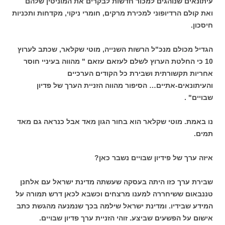
עיתונאים שנוהגים למכור חדשות לבקרים את המוניטין שלהם
ואת קולם הרדיופוני למכירת מרקים, חומרי ניקוי, מקדחות ותכניות
חיסכון.
הגדיל מכולם מנכ"ל הרשות השנייה, מוטי שקלאר, שכתב לערוץ
10 כי החלטת הערוץ לשלם לעזאם עזאם " מהווה בעיניי חוסר
אחריות תקשורתית ושבירת כל הקודים הערכיים
והעיתונאים-אתיים… הסיפור מהווה הזניית הערך של פדיון
שבויים" .
נו באמת. מוטי שקלאר הוא בחור הגון מאד אבל כנראה גם מאד
תמים.
איזה ערך של פידיון שבויים נשבר כאן?
שבירת ערך כזו היתה בעסקה שעשתה מדינת ישראל עם אלחנן
טננבאום ששיחררה למענו מרצחים וכשבא לכאן דרש תמורה על
המידע שבידיו. ומדינת ישראל שילמה בכך שנמנעה מהגשת כתב
אישום על הפשעים שביצע. זוהי הזניית ערך פדיון שבויים.