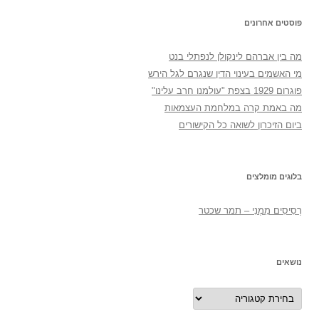
פוסטים אחרונים
מה בין אברהם לינקולן לנפתלי בנט
מי האשמים בעינוי הדין שנגרם לגל הירש
פוגרום 1929 בצפת "עולמנו חרב עלינו"
מה באמת קרה במלחמת העצמאות
ביום הזיכרון לשואה כל הקישורים
בלוגים מומלצים
רְסִיסִים מִמֶנִי – תמר שכטר
נושאים
נושאים