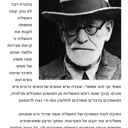
בהכרח דבר
לא נכון. קונה
האשליה
מתפתה
לקנות את
האשליה כי
קיימת סבירות
כלשהי שהוא
קונה משהו
של ממש.
הסיכוי שיזכה
בפיס הוא
אפסי אך הוא אפשרי. עובדה שיש אנשים שרוכשים כרטיס פיס
וזוכים. (בכך שונה רוכש האשליות מן האנשים הסובלים מדלוזיה,
המאמינים בדברים מופרכים לחלוטין כמו חיי נצח לדוגמא).
הסיבה לכוח המשיכה של האשליה אומר פרויד היא שאנחנו
משליכים את יהבנו על המציאות. ומתוך הרצון ששאיפותינו
יתממשו אנחנו מאמינים באשליה שמוכרים לנו. כל נערה חולמת