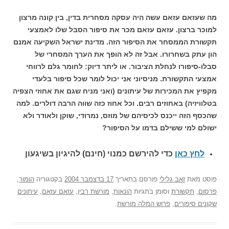
מה שעזאם עזאם עשה היה עסקה מסחרית בדין, בין קונה מרצון
למוכר ברצון. עזאם עזאם מכר את סיפור הסבל שלו לאמצעי
תקשורת הממסחר את הסיפור הזה. מדינת ישראל השקיעה אמנם
הון עתק בשחרורו. אבל זה לא הופך את הערך המסחרי של
סבלו-סיפורו לנחלת הציבור. או ליתר דיוק: לחומר גלם לרווחי
אמצעי התקשורת. מניסיוני אני יכול לומר שכל סיפור בלעדי
מקפיץ את המכירות של עיתונים (ואני מניח שגם את אחוזי הצפיה
בטלוויזיה) באחוזים רבים. וכל אחוז כזה שווה הרבה דולרים. למה
שהכסף הזה ייכנס לכיסיהם של מוזס, נמרודי, שוקן ולאודר ולא
ישולם למי ששילם בדמו על הסיפור?
לחץ כאן
כדי להירשם כ
מנוי (חינם) להיגיון בשיגעון
פוסט
מאת
זאב גלילי
פורסם בתאריך
17 בדצמבר 2004
בקטגוריה
הומור
,
פרסום
,
תקשורת
וסומן בתגיות
הונאות
,
מורשת רבין
,
עזאם עזאם
,
עיתונים
שקונים סיפורים
,
פרוש המלה מורשת
.