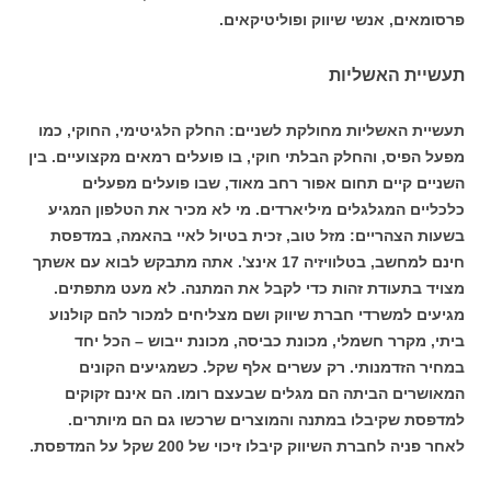
פרסומאים, אנשי שיווק ופוליטיקאים.
תעשיית האשליות
תעשיית האשליות מחולקת לשניים: החלק הלגיטימי, החוקי, כמו
מפעל הפיס, והחלק הבלתי חוקי, בו פועלים רמאים מקצועיים. בין
השניים קיים תחום אפור רחב מאוד, שבו פועלים מפעלים
כלכליים המגלגלים מיליארדים. מי לא מכיר את הטלפון המגיע
בשעות הצהריים: מזל טוב, זכית בטיול לאיי בהאמה, במדפסת
חינם למחשב, בטלוויזיה 17 אינצ'. אתה מתבקש לבוא עם אשתך
מצויד בתעודת זהות כדי לקבל את המתנה. לא מעט מתפתים.
מגיעים למשרדי חברת שיווק ושם מצליחים למכור להם קולנוע
ביתי, מקרר חשמלי, מכונת כביסה, מכונת ייבוש – הכל יחד
במחיר הזדמנותי. רק עשרים אלף שקל. כשמגיעים הקונים
המאושרים הביתה הם מגלים שבעצם רומו. הם אינם זקוקים
למדפסת שקיבלו במתנה והמוצרים שרכשו גם הם מיותרים.
לאחר פניה לחברת השיווק קיבלו זיכוי של 200 שקל על המדפסת.