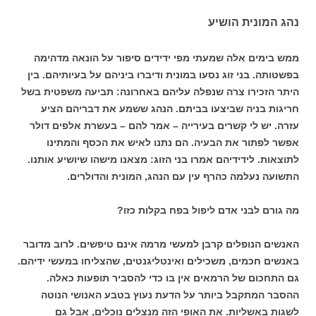
נהג המונית הושיע
ממש בימים אלה שמעתי מפי ידידים סיפור על הונאה מדהימה
בפשטותה. בני זוג נסעו במונית ודיברו ביניהם על בעיותיהם. בין
היתר הזכירו צרה שנפלה עליהם באחרונה: תביעה משפטית בשל
חריגות בניה שביצעו בביתם. הנהג ששמע את דבריהם הציע
עזרה. יש לי קשרים בעירייה – אמר להם – בעשרת אלפים דולר
אפשר לפתור את הבעיה. הם נתנו לאיש את הכסף והמתינו
לתוצאות. לידידיהם אמרו בני הזוג: מצאנו מישהו שיושיע אותנו.
התשועה נעלמה כהרף עין עם הנהג, המונית והדולרים.
מה גורם לבני אדם ליפול בפח בקלות כזו?
האנשים הנופלים קרבן למעשי מרמה אינם טיפשים. לרוב מדובר
באנשים חכמים, משכילים ואינטליגנטים, שהצליחו במעשי ידיהם.
גם התחכום של הרמאים אין בו כדי להסביר תופעות כאלה.
ההסבר המתקבל ביותר על הדעת נעוץ בטבע האנושי הנוטה
לשגות באשליות. את האופי הזה מנצלים נוכלים, אבל גם