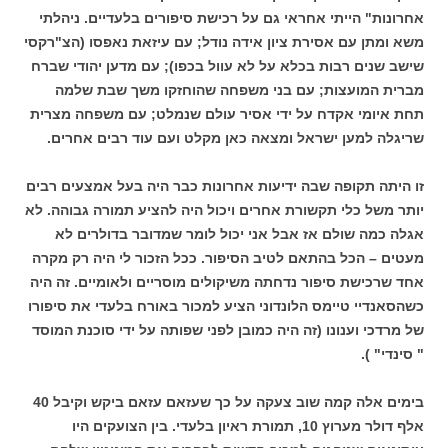
אחרונות" הייתי אחראי גם על רכישת סיפורים בלעדיים. ניהלתי
משא ומתן עם אסירת ציון אידה נודל; עם עיזאת נאפסו (הצ"רקסי
שישב שנים רבות בכלא על לא עוול בכפו); עם מדען יהודי שברח
מברית המועצות; עם בני משפחה שהוחזקו משך שבת שלמה
תחת איומי אקדח על ידי אסיר עולם שנמלט; עם משפחה מצרית
שריגלה למען ישראל ומצאה כאן מקלט ועם עוד רבים אחרים.
זו היתה תקופה שבה ידיעות אחרונות כבר היה בעל אמצעים רבים
יותר משל כלי תקשורת אחרים ויכול היה להציע תמורה גבוהה. לא
אגלה כמה שולם אז אבל אני יכול לומר שמדובר בדולרים לא
מעטים – הכל בהתאם לטיב הסיפור. ככל הזכור לי היה רק מקרה
אחד שרכישת סיפור נדחתה משיקולים מוסריים ולאומיים. זה היה
כשהסאנדיי טיימס הלונדוני הציע למכור באורח בלעדי את סיפורו
של מרדכי וענונו (זה היה כמובן לפני שפותה על ידי סוכנת המוסד
" סינדי" ).
בימים אלה קמה שוב צעקה על כך שעזאם עזאם ביקש וקיבל 40
אלף דולר מערוץ 10, תמורת ראיון בלעדי. בין הצועקים היו