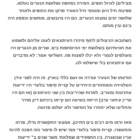
מצילים) לטיול חופים. הסירה נסחפה ושלושת הנערים נעלמו.
ספינות חיל הים ומטוסי חיל האוויר סרקו את החופים ולאחר
שלושה ימים נמצאו הנערים. הם היו מיובשים, מותשים וכפסע היה
בינם ובין מותם.
כשהובאו הניצולים לחוף מיהרו העיתונאים לעוט עליהם ולשמוע
את חוויותיהם בשלושת ימי ההיסחפות בים. שניים מן הנערים היו
מעולפים לגמרי ולא יכלו לפצות פה. השלישי אמר: לא מדברים
עם עיתונאים בלי שישלמו לנו.
הודעתו של הצעיר עוררה אז זעם כללי בארץ. זה היה לפני עידן
הטלוויזיה והמתחרים היחידים על קניית סיפור בלעדי היו ידיעות
אחרונות ומעריב. למרות שהיריבות בין שני העיתונים (אז הם היו
עדיין עיתוני ערב) הייתה בשיאה הם קיימו ביניהם דיון מהיר
והחליטו שלא יתחרו על הסיפור ולא ישלמו פרוטה.
מאז זרמו מים רבים בים התיכון. אמצעי התקשורת גדלו, פרחו
והתעשרו. קניית סיפור בלעדי ממי שיש לו סיפור כזה הפכה להיות
עניין שבשגרה. בין התפקידים שמלאתי משך שנים ב" ידיעות