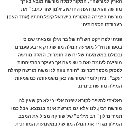
הארץ למורשה" . המקור למלה מורשת מובא בערך
מורשה והוא מן העת החדשה. זלמן שזר כתב: " את
מורשת היצירה המקורית בישראל קיפל תחתיו (אחד העם)
בעבודתו הספרותית" .
פניתי לפרוייקט השו"ת של בר אילן ומצאתי שם כי
בספרות חז"ל מופיעה המלה מורשת רק ארבע פעמים
ובכולם במשמעות של ירושה חומרית. המלה מורשה
מופיעה לעומת זאת כ-80 פעם אך בעיקר בהתייחסות
לפסוק מספר דברים: "תורה צווה לנו משה מורשה קהילת
יעקב" . ניתן לומר שמורשה כאן משמעותה כמשמעות
המילה מורשת בימינו.
נאלצתי להשיב לקורא שפנה אליי כי לא רק שאין לנו
מורשת רבין. לנו אלא גם מורשת אינה בנמצא. אבל כמו
תמיד מילון " רב מילים" של שוויקה מציל את המצב.
המילון מגדיר את המלה מורשת במשמעות המודרנית