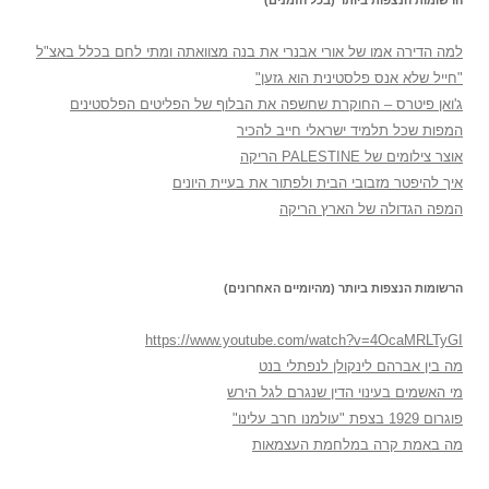
הרשומות הנצפות ביותר (בכל הזמנים)
למה הדירה אמו של אורי אבנרי את בנה מצוואתה ומתי לחם בכלל באצ"ל
"חייל שלא אנס פלסטינית הוא גזען"
ג'ואן פיטרס – החוקרת שחשפה את הבלוף של הפליטים הפלסטינים
המפות שכל תלמיד ישראלי חייב להכיר
אוצר צילומים של PALESTINE הריקה
איך להיפטר מזבובי הבית ולפתור את בעיית היונים
המפה הגדולה של הארץ הריקה
הרשומות הנצפות ביותר (מהיומיים האחרונים)
https://www.youtube.com/watch?v=4OcaMRLTyGI
מה בין אברהם לינקולן לנפתלי בנט
מי האשמים בעינוי הדין שנגרם לגל הירש
פוגרום 1929 בצפת "עולמנו חרב עלינו"
מה באמת קרה במלחמת העצמאות