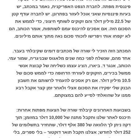
פיננסית מפתה. לחברת הנפט האפריקנית, נאמר במכתב, יש
בעיות פיננסיות שאני אוכל לעזור בפתרונן. יש לחברה עודף קטן
של 22.5 מיליון דולר והם זקוקים לשותף חיצוני, כדי לממש את
הסכום הזה. אם אסכים להיכנס עמם לשותפות, אומר הכותב, הם
לא יקפחו אותי ויפרישו לזכותי סכום נאה מתוך אותם מיליונים.
המכתב הזה הזכיר לי שורה של מכתבים דומים שקיבלתי בעבר.
אחד מהם, שנשלח לפני כמה שנים מלאגוס שבניגריה, שמור עמי.
הכותב, אנגר ד. ביארו, הציג עצמו כשליחה של קבוצת אנשי
ממשל בכירים, הזקוקים לעזרתי הדחופה כדי לממש סכום של
10.5 מיליון דולר. אם רק אסכים להעמיד לרשותם את חשבון
הבנק שלי יפקידו את הסכום אצלי ולאחר זמן קצר אקבל רבע
ממנו על שהואלתי לסייע להם במצוקתם.
בשבועות האחרונים קיבלתי שורה של הצעות מפתות אחרות:
תיכנס לאתר שלנו ותקבל מתנה של 10,000 דולר במזומן; תוך
דקה ניתן לך הלוואה של 380 אלף דולר, שתחזיר בתשלומים של
252 דולר לחודש; אצלנו תקבל תואר דוקטור – בלי ספרים, בלי