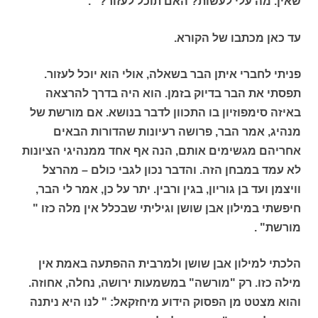
שאין. מה עלי לעשות? האם תוכל לעזור?" .
עד כאן מכתבו של הקורא.
פניתי לחברי איתן הבר בשאלה, אולי הוא יוכל לעזור.
תפסתי את הבר בדיוק בזמן. הוא היה בדרך להרצאה
באיזה סימפוזיון בו התכוון לדבר בנושא. אם מורשת של
מנהיג, אמר הבר, פרושה רעיונות שהדורות הבאים
אחריהם מגשימים אותם, הנה אף אחד ממנהיגי הציונות
לא עמד במבחן הזה. והדבר נכון לגבי כולם – מהרצל
וויצמן ועד בן גוריון, בגין ורבין. יתר על כן, אמר לי הבר,
חיפשתי במילון אבן שושן וגיליתי שבכלל אין מלה כזו "
מורשת" .
הלכתי למילון אבן שושן ולמרבית ההפתעה באמת אין
מילה כזו. רק "מורשה" במשמעות ירושה, נחלה, אחוזה.
והוא מצטט מן הפסוק הידוע מיחזקאל: " לנו היא ניתנה