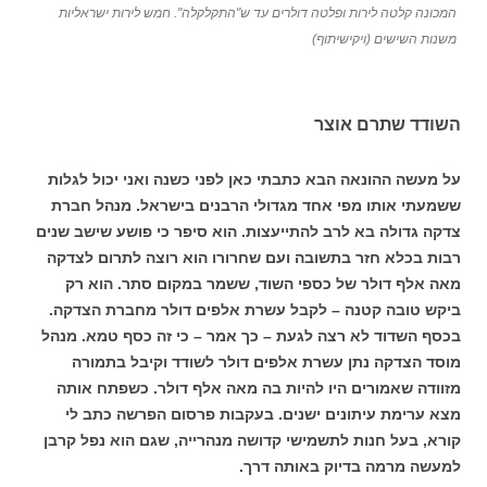
המכונה קלטה לירות ופלטה דולרים עד ש"התקלקלה". חמש לירות ישראליות
משנות השישים (ויקישיתוף)
השודד שתרם אוצר
על מעשה ההונאה הבא כתבתי כאן לפני כשנה ואני יכול לגלות
ששמעתי אותו מפי אחד מגדולי הרבנים בישראל. מנהל חברת
צדקה גדולה בא לרב להתייעצות. הוא סיפר כי פושע שישב שנים
רבות בכלא חזר בתשובה ועם שחרורו הוא רוצה לתרום לצדקה
מאה אלף דולר של כספי השוד, ששמר במקום סתר. הוא רק
ביקש טובה קטנה – לקבל עשרת אלפים דולר מחברת הצדקה.
בכסף השדוד לא רצה לגעת – כך אמר – כי זה כסף טמא. מנהל
מוסד הצדקה נתן עשרת אלפים דולר לשודד וקיבל בתמורה
מזוודה שאמורים היו להיות בה מאה אלף דולר. כשפתח אותה
מצא ערימת עיתונים ישנים. בעקבות פרסום הפרשה כתב לי
קורא, בעל חנות לתשמישי קדושה מנהרייה, שגם הוא נפל קרבן
למעשה מרמה בדיוק באותה דרך.