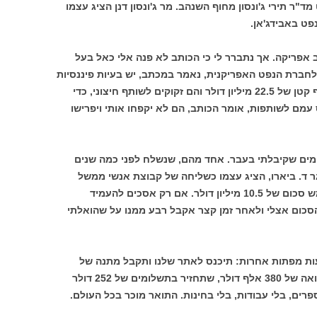
"ר תירי ג'ונסון מחוף השנהב. מר ג'ונסון דנן הציג עצמו
פט באבידג'אן.
ב אפריקה. אך נתברר לי כי הכותב לא פנה אלי כאל בעל
 לחברת הנפט האפריקנית, נאמר במכתב, יש בעיות פיננסיות
שאני אוכל לעזור בפתרונן. יש לחברה עודף קטן של 22.5 מיליון דולר והם זקוקים לשותף חיצוני, כדי
מם לשותפות, אומר הכותב, הם לא יקפחו אותי ויפרישו
מים שקיבלתי בעבר. אחד מהם, שנשלח לפני כמה שנים
ר ד. ביארו, הציג עצמו כשליחה של קבוצת אנשי ממשל
בכירים, הזקוקים לעזרתי הדחופה כדי לממש סכום של 10.5 מיליון דולר. אם רק אסכים להעמיד
סכום אצלי ולאחר זמן קצר אקבל רבע ממנו על שהואלתי
ות מפתות אחרות: תיכנס לאתר שלנו ותקבל מתנה של
10,000 דולר במזומן; תוך דקה ניתן לך הלוואה של 380 אלף דולר, שתחזיר בתשלומים של 252 דולר
רים, בלי עבודות, בלי בחינות. התואר מוכר בכל העולם.