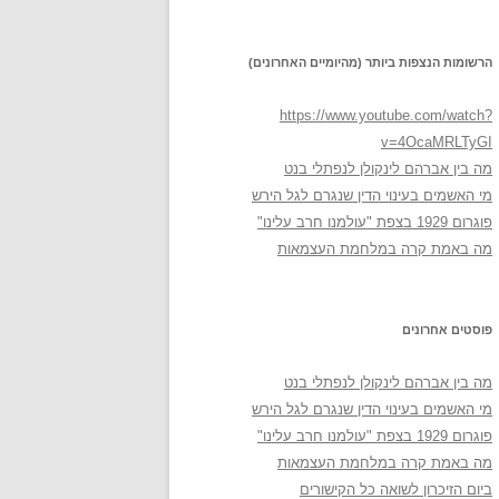
הרשומות הנצפות ביותר (מהיומיים האחרונים)
https://www.youtube.com/watch?
v=4OcaMRLTyGI
מה בין אברהם לינקולן לנפתלי בנט
מי האשמים בעינוי הדין שנגרם לגל הירש
פוגרום 1929 בצפת "עולמנו חרב עלינו"
מה באמת קרה במלחמת העצמאות
פוסטים אחרונים
מה בין אברהם לינקולן לנפתלי בנט
מי האשמים בעינוי הדין שנגרם לגל הירש
פוגרום 1929 בצפת "עולמנו חרב עלינו"
מה באמת קרה במלחמת העצמאות
ביום הזיכרון לשואה כל הקישורים