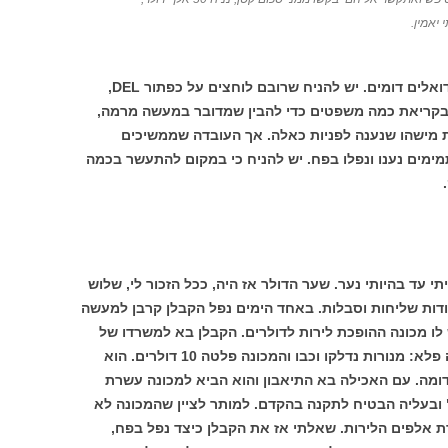
יאמין.
אזרחים רבים בישראל מקבלים מכתבים ודואלים דומים. יש להניח שרובם לוחצים על כפתור DEL,
 בקריאת כמה משפטים כדי להבין שמדובר במעשה מרמה,
ת מישהו שנענה לפניות כאלה. אך העובדה שממשיכים
מים נענו ונפלו בפח. יש להניח כי במקום להתעשר בכמה
י עד בהיותי נער. שער הדולר אז היה, ככל הזכור לי, שלוש
ודות שליחות וסבלות. באחד הימים נפל הקבלן קרבן למעשה
 לו מכונה ההופכת לירות לדולרים. הקבלן בא למשרדו של
האיש, תחב למכונה 10 לירות והנה ראה זה פלא: מנורות נדלקו וכבו והמכונה פלטה 10 דולרים. הוא
דומה. עם האכילה בא התיאבון והוא הביא למכונה עשרת
ובעליה הבטיח לתקנה בהקדם. למותר לציין שהמכונה לא
 אלפים הלירות. שאלתי אז את הקבלן כיצד נפל בפח,