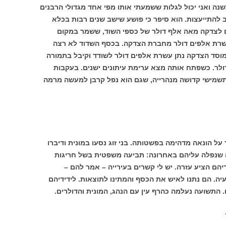
ה ואני יכול לגלות ששמעתי אותו מפי אחד מגדולי הרבנים
להתייעצות. הוא סיפר כי פושע שישב שנים רבות בכלא
ם לצדקה מאה אלף דולר של כספי השוד, ששמר במקום
שרת אלפים דולר מחברת הצדקה. בכסף השדוד לא רצה
מוסד הצדקה נתן עשרת אלפים דולר לשודד וקיבל בתמורה
דולר. כשפתח אותה מצא ערימת עיתונים ישנים. בעקבות
תשמישי קדושה מנהרייה, שגם הוא נפל קרבן למעשה מרמה
על הונאה מדהימה בפשטותה. בני זוג נסעו במונית ודיברו
רה שנפלה עליהם באחרונה: תביעה משפטית בשל חריגות
הם הציע עזרה. יש לי קשרים בעירייה – אמר להם –
. הם נתנו לאיש את הכסף והמתינו לתוצאות. לידידיהם
ו. התשועה נעלמה כהרף עין עם הנהג, המונית והדולרים.