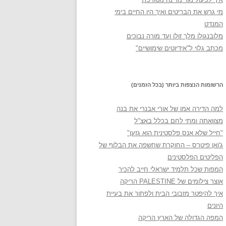
מי גרש את הבריטים ואיך היו החיים בימי
המנדט
מלובנגולו מלך זולו ועד מורה נבוכים
מכתב גלוי ל"אידיוטים שימושיים"
הרשומות הנצפות ביותר (בכל הזמנים)
למה הדירה אמו של אורי אבנרי את בנה
מצוואתה ומתי לחם בכלל באצ"ל
"חייל שלא אנס פלסטינית הוא גזען"
ג'ואן פיטרס – החוקרת שחשפה את הבלוף של
הפליטים הפלסטינים
המפות שכל תלמיד ישראלי חייב להכיר
אוצר צילומים של PALESTINE הריקה
איך להיפטר מזבובי הבית ולפתור את בעיית
היונים
המפה הגדולה של הארץ הריקה