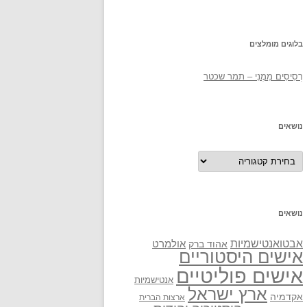
בלוגים מומלצים
רְסִיסִים מִמֶנִי – תמר שכטר
נושאים
נושאים
נושאים
אבטואנטישמיות
אולמרט
אהוד ברק
אישים היסטוריים
אישים פוליטיים
אנטישמיות
ארץ ישראל
אקדמיה
ארצות הברית