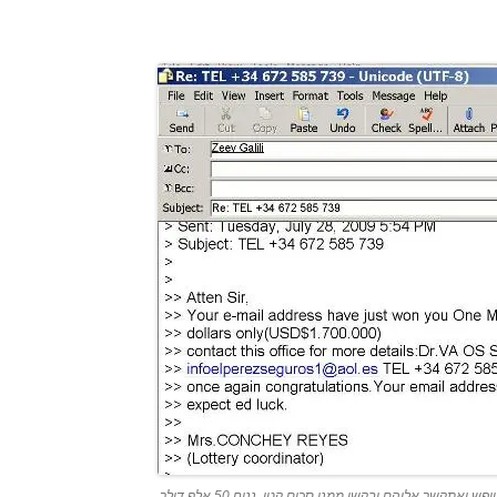
הידד, זכיתי ב-1.7 מיליון דולר. אם אהיה טיפש ואתקשר אליהם יבקשו ממני סכום קטן, נניח 50 אלף דולר,