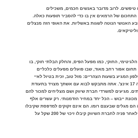
טיפשים. לרוב מדובר באנשים חכמים, משכילים
 התחכום של הרמאים אין בו כדי להסביר תופעות כאלה.
ע האנושי הנוטה לשגות באשליות. את האופי הזה מנצלים
וליטיקאים.
גיטימי, החוקי, כמו מפעל הפיס, והחלק הבלתי חוקי, בו
ם תחום אפור רחב מאוד, שבו פועלים מפעלים כלכליים
ון המגיע בשעות הצהריים: מזל טוב, זכית בטיול לאיי
בהאמה, במדפסת חינם למחשב, בטלוויזיה 17 אינצ'. אתה מתבקש לבוא עם אשתך מצויד בתעודת
ם. מגיעים למשרדי חברת שיווק ושם מצליחים למכור להם
מכונת ייבוש – הכל יחד במחיר הזדמנותי. רק עשרים אלף
 הם מגלים שבעצם רומו. הם אינם זקוקים למדפסת שקיבלו
במתנה והמוצרים שרכשו גם הם מיותרים. לאחר פניה לחברת השיווק קיבלו זיכוי של 200 שקל על