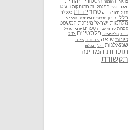
היסטוריה יהודית
בן גוריון
הומור
חגים
התנתקות
התנחלויות
הלכה
הספר
יהדות
טרור
חז"ל
כלכלה
חינוך
חרדים
כללי
לשון
מחשבים ואינטרנט
מחתרות
מלחמות ישראל
מערכת המשפט
ספרים
ספרות
ערביי ישראל
ספרות עברית
פלסטינים
צהל
פוליטיקאים
ערבים
שואה
ציונות
שחיתות
שירה
שמאלנות
תהליך השלום
תולדות המדינה
תקשורת