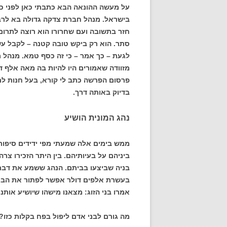
על מעשה ההונאה הבא כתבתי כאן לפני כשנ
בישראל. מנהל חברת צדקה גדולה בא לרב 
חזר בתשובה ועם שחרורו הוא רוצה לתרו
סתר. הוא רק ביקש טובה קטנה – לקבל ע
לגעת – כך אמר – כי זה כסף טמא. מנהל 
מזוודה שאמורים היו להיות בה מאה אלף 
פרסום הפרשה כתב לי קורא, בעל חנות ל
בדיוק באותה דרך.
נהג המונית הושיע
ממש בימים אלה שמעתי מפי ידידים סיפור 
ביניהם על בעיותיהם. בין היתר הזכירו צ
בניה שביצעו בביתם. הנהג ששמע את דברי
בעשרת אלפים דולר אפשר לפתור את הבעיה
אמרו בני הזוג: מצאנו מישהו שיושיע אותנ
מה גורם לבני אדם ליפול בפח בקלות כזו?