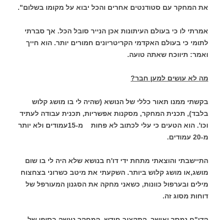
את המחקר עם סטודנטים אחרים והכל יבוא על מקומו בשלום".
אמרתי לו כי בעולם העיתונות אכן הנייר סובל הכל. אך סברתי
לתומי כי בעולם האקדמי הקריטריונים חמורים יותר. הוא חייך
ואמר: תיווכח שאתה טועה.
מה לא עושים למען חבר?
בקשתי ממנו תאור כללי של הנושא (שהיה לי בו מושג קלוש
בלבד), תכנית המחקר, מסקנות אפשריות, תכנית עבודה לעתיד
וכו'. הוא הטעים כי עלי לכתוב לא פחות מ-15
עמודים ולא יותר
מ-20 עמודים.
התיישבתי והוצאתי מתחת ידי דו'ח בנושא שלא היה לי בו שום
מושג,או מושג קלוש ביותר. השקעתי את מיטב כשרוני בצחצוח
מילים ובערפול כוונות, כשאני מחקה את הסגנון המעורפל של
דוחות מסוג זה.
הדו"ח נמסר ואושר, התקציב חודש, המחקר נעשה בסופו של