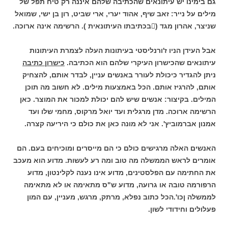
גם בימינו יש עיתונאים שהכתיבה שלהם איננה רק טיח תפל של
מילים על נייר: זאב שיף, אהוד יערי, ארי שביט, רון בן ישי, שמואל
שניצר, אהרון מגד (

בכתיבתו העיתונאית ). הרשימה אינה ארוכה.
אבל העידן הניו ז'ורנליסטי בעיתונות העלה לצמרת העיתונות
עיתונאים שהכישרון העיקרי שלהם הוא הכתיבה.
כישרון כתיבה
ניתן להגדיר כיכולת לעורר באנשים עניין, לבדר אותם, להצחיק
אותם, להרגיז אותם. הכל באמצעות מילים. לא חשוב מה תוכן
המילים. בקיצור: אנשים שיש להם יכולת למכור את המוצר. כאן
הרשימה ארוכה. מדן מרגלית ועד יואל מרקוס, מחמי שלו ועד
אמנון אברמוביץ'. אני לא מונה כאן את כולם כי היריעה קצרה.
האנשים האלה מרגישים כולם כי הם מייסרים ומוכיחים בעם. הם
אומרים לראש הממשלה מה טוב ומה רע לעשות. מדוע הוא מעכב
את החתימה עם הפלסטינים, מדוע אינו נענה לקלינטון, מדוע
הרפורמה טובה או גרועה, מדוע ש"ס מתאימה או לא מתאימה
לממשלה ןכו'.הכל כתוב נפלא, מרתק, מרגש, מעניין, עם המון
פעלולים וחידודי לשון.