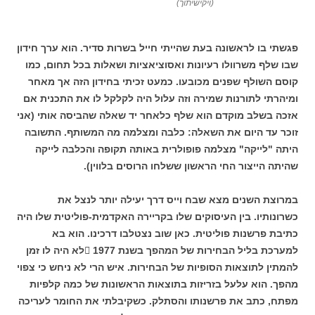
(ויקישיתוך)
פגשתי בו לראשונה בעת שהייתי חייל בשרות סדיר. הוא ערך חידון
שבו שלף משרוולו רעיונות ואסוציאציות ושאלות בכל תחום, כמו
קוסם השולף שפנים מכובעו. כמעט זכיתי בחידון הזה אך מאחר
ומיהרתי לתורנות שמירה וזה עלול היה לקלקל לו את התכנית אם
אזכה בשלב מוקדם הוא שלף כלאחר יד שאלה שהביסה אותי (אני
זוכר עד היום את השאלה: כלבה ומצלמה מה המשותף. התשובה
היתה "לייקה" מצלמה פופולרית באותה תקופה והכלבה לייקה
שהיתה הייצור החי הראשון ששלחו הרוסים בלווין).
במרוצת השנים מצא שבח וייס דרך יעילה יותר לנצל את
כשרונותיו. בין העיסוקים שלו בקריירה האקדמית-פוליטית שלו היה
כתיבת פרשנות פוליטית. כאן שוב נצטלבו דרכינו. הוא בא
למערכת בליל הבחירות של המהפך בשנת
 1977
לא היה לו זמן
להמתין לתוצאות הסופיות של הבחירות.
איש הרי לא ניחש כי צפוי
מהפך. הוא עלעל בזריזות בתוצאות הראשונות של כמה קלפיות
מפתח, כתב את פרשנותו והסתלק. כשקיבלתי את החומר לעריכה