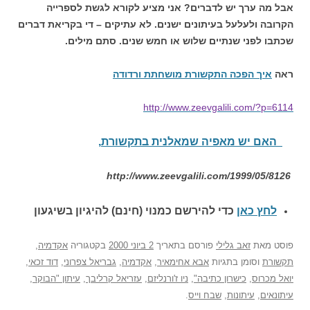
אבל מה ערך יש לדברים? אני מציע לקורא לגשת לספרייה
הקרובה ולעלעל בעיתונים ישנים. לא עתיקים – די בקריאת דברים
שכתבו לפני שנתיים שלוש או חמש שנים. סתם מילים.
ראה
איך הפכה התקשורת מושחתת ורדודה
http://www.zeevgalili.com/?p=6114
האם יש מאפיה שמאלנית בתקשורת
,
http://www.zeevgalili.com/1999/05/8126
לחץ כאן
כדי להירשם כ
מנוי (חינם) להיגיון בשיגעון
פוסט
מאת
זאב גלילי
פורסם בתאריך
2 ביוני 2000
בקטגוריה
אקדמיה
,
תקשורת
וסומן בתגיות
אבא אחימאיר
,
אקדמיה
,
גבריאל צפרוני
,
דוד זכאי
,
יואל מכרוס
,
כישרון כתיבה"
,
ניו ז'ורנליזם
,
עזריאל קרליבך
,
עיתון "הבוקר
,
עיתונאים
,
עיתונות
,
שבח וייס
.