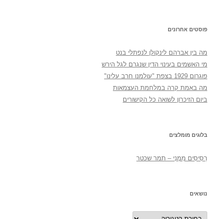
פוסטים אחרונים
מה בין אברהם לינקולן לנפתלי בנט
מי האשמים בעינוי הדין שנגרם לגל הירש
פוגרום 1929 בצפת "עולמנו חרב עלינו"
מה באמת קרה במלחמת העצמאות
ביום הזיכרון לשואה כל הקישורים
בלוגים מומלצים
רְסִיסִים מִמֶנִי – תמר שכטר
נושאים
נושאים