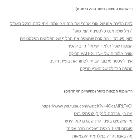
הרשומות הנצפות ביותר (בכל הזמנים)
למה הדירה אמו של אורי אבנרי את בנה מצוואתה ומתי לחם בכלל באצ"ל
"חייל שלא אנס פלסטינית הוא גזען"
ג'ואן פיטרס – החוקרת שחשפה את הבלוף של הפליטים הפלסטינים
המפות שכל תלמיד ישראלי חייב להכיר
אוצר צילומים של PALESTINE הריקה
איך להיפטר מזבובי הבית ולפתור את בעיית היונים
המפה הגדולה של הארץ הריקה
הרשומות הנצפות ביותר (מהיומיים האחרונים)
https://www.youtube.com/watch?v=4OcaMRLTyGI
מה בין אברהם לינקולן לנפתלי בנט
מי האשמים בעינוי הדין שנגרם לגל הירש
פוגרום 1929 בצפת "עולמנו חרב עלינו"
מה באמת קרה במלחמת העצמאות