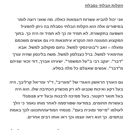
הקלות הבלתי נסבלת
אני יכול להביא עשרות דוגמאות כאלה. מה שאני רוצה לומר
בסיפורים אלה הוא הקלות הבלתי נסבלת בה ניתן להפעיל
השפעה בתקשורת. לא תמיד זה כך לא תמיד זה היה כך. בתוך
המקצוע המגונה הזה הנקרא עיתונאות היו גם אנשים משכמם
ומעלה – זאב ז"בוטינסקי למשל. נחום סוקולוב למשל. אבא
אחימאיר למשל. ברל כצנלסון למשל. משה בלינסון שהיה עורך
"דבר". יעקב רבי ב"על המשמר". ישעיהו אברך, דוד זכאי שניהם
מ"דבר". אנשים שאצלם כל מלה בסלע.
גם העורך הראשון האגדי של "מעריב", ד"ר עזריאל קרליבך, היה
בעל רקע ואיכות שנבעו לא רק מכשרון הכתיבה שלו. הוא היה
בעל תואר דוקטור, בעל סמיכה לרבנות ובעל ידע פנומנלי
בעשרות תחומים. במודעה שפורסמה לאחר מותו נאמר כי הלך
לעולמו "מייסר ומוכיח בעם". מנסחי המודעההתכוונו לכך באמת
ובתמים. כך הוא ראה עצמו וכך ראו אותו רבים אחרים.