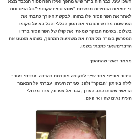
חשכו עיני. כבר היה ברור שיש מהפך ואילו הפרופסור הנכבד מצא
כי תוצאות הבחירות מבשרות "שסע סוציו אקונומי".כל הניסיונות
לאתר את הפרופסור עלו בתוהו. לבקשת העורך כתבתי את
הפרשנות מחדש והפכתי את הטון הכללי והכל בא על מקומו
בשלום. בשעות הבוקר שמעתי את קולו של הפרופסור ברדיו
המפרשן בצורה מלומדת את משמעות המהפך, כשהוא מצטט את
הדבריםשאני כתבתי בשמו.
מאמר ראשי שהתהפך
סיפור אופייני אחר שייך לתקופה מוקדמת בהרבה. עבדתי כעורך
לילה בעיתון "הבוקר"
ולפני סגירת העיתון עברתי על המאמר
הראשי שאותו כתב העורך, גבריאל צפרוני, אחד מגדולי
העיתונאים שהיו אי פעם.