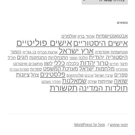
נושאים
אבטואנטישמיות
אולמרט
אהוד ברק
אישים פוליטיים
אישים היסטוריים
ארץ ישראל
אקדמיה
בן גוריון
הומור
אנטישמיות
ארצות הברית
היסטוריה יהודית
חגים
התנתקות
התנחלויות
חז"ל
הלכה
הספר
יהדות
כללי
טרור
לשון
כלכלה
מחשבים ואינטרנט
חינוך
חרדים
מלחמות ישראל
מערכת המשפט
ספרות
מחתרות
ספרות עברית
פלסטינים
ציונות
ספרים
צהל
ערביי ישראל
פוליטיקאים
ערבים
שואה
שמאלנות
שחיתות
שירה
תהליך השלום
תקשורת
תולדות המדינה
תנאי שימוש
פועל על WordPress