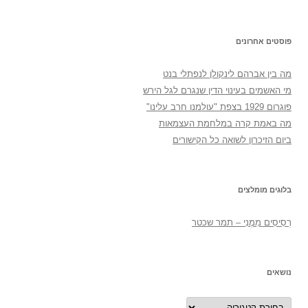
פוסטים אחרונים
מה בין אברהם לינקולן לנפתלי בנט
מי האשמים בעינוי הדין שנגרם לגל הירש
פוגרום 1929 בצפת "עולמנו חרב עלינו"
מה באמת קרה במלחמת העצמאות
ביום הזיכרון לשואה כל הקישורים
בלוגים מומלצים
רְסִיסִים מִמֶנִי – תמר שכטר
נושאים
נושאים