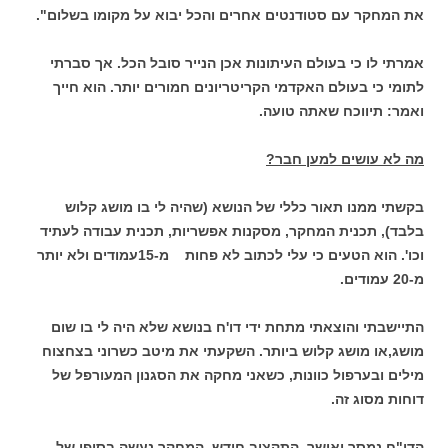
את המחקר עם סטודנטים אחרים והכל יבוא על מקומו בשלום".
אמרתי לו כי בעולם העיתונות אכן הנייר סובל הכל. אך סברתי
לתומי כי בעולם האקדמי הקריטריונים חמורים יותר. הוא חייך
ואמר: תיווכח שאתה טועה.
מה לא עושים למען חבר?
בקשתי ממנו תאור כללי של הנושא (שהיה לי בו מושג קלוש
בלבד), תכנית המחקר, מסקנות אפשריות, תכנית עבודה לעתיד
וכו'. הוא הטעים כי עלי לכתוב לא פחות מ-15
עמודים ולא יותר
מ-20 עמודים.
התיישבתי והוצאתי מתחת ידי דו'ח בנושא שלא היה לי בו שום
מושג,או מושג קלוש ביותר. השקעתי את מיטב כשרוני בצחצוח
מילים ובערפול כוונות, כשאני מחקה את הסגנון המעורפל של
דוחות מסוג זה.
הדו"ח נמסר ואושר, התקציב חודש, המחקר נעשה בסופו של