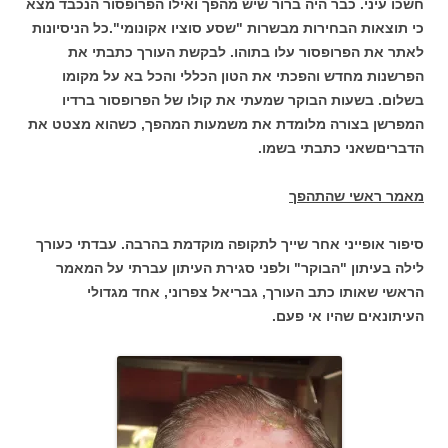
חשכו עיני. כבר היה ברור שיש מהפך ואילו הפרופסור הנכבד מצא
כי תוצאות הבחירות מבשרות "שסע סוציו אקונומי".כל הניסיונות
לאתר את הפרופסור עלו בתוהו. לבקשת העורך כתבתי את
הפרשנות מחדש והפכתי את הטון הכללי והכל בא על מקומו
בשלום. בשעות הבוקר שמעתי את קולו של הפרופסור ברדיו
המפרשן בצורה מלומדת את משמעות המהפך, כשהוא מצטט את
הדבריםשאני כתבתי בשמו.
מאמר ראשי שהתהפך
סיפור אופייני אחר שייך לתקופה מוקדמת בהרבה. עבדתי כעורך
לילה בעיתון "הבוקר"
ולפני סגירת העיתון עברתי על המאמר
הראשי שאותו כתב העורך, גבריאל צפרוני, אחד מגדולי
העיתונאים שהיו אי פעם.