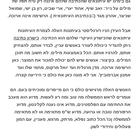
גם בימינו יש עיתונאים שהכתיבה שלהם איננה רק טיח תפל של
מילים על נייר: זאב שיף, אהוד יערי, ארי שביט, רון בן ישי, שמואל
שניצר, אהרון מגד (

בכתיבתו העיתונאית ). הרשימה אינה ארוכה.
אבל העידן הניו ז'ורנליסטי בעיתונות העלה לצמרת העיתונות
עיתונאים שהכישרון העיקרי שלהם הוא הכתיבה.
כישרון כתיבה
ניתן להגדיר כיכולת לעורר באנשים עניין, לבדר אותם, להצחיק
אותם, להרגיז אותם. הכל באמצעות מילים. לא חשוב מה תוכן
המילים. בקיצור: אנשים שיש להם יכולת למכור את המוצר. כאן
הרשימה ארוכה. מדן מרגלית ועד יואל מרקוס, מחמי שלו ועד
אמנון אברמוביץ'. אני לא מונה כאן את כולם כי היריעה קצרה.
האנשים האלה מרגישים כולם כי הם מייסרים ומוכיחים בעם. הם
אומרים לראש הממשלה מה טוב ומה רע לעשות. מדוע הוא מעכב
את החתימה עם הפלסטינים, מדוע אינו נענה לקלינטון, מדוע
הרפורמה טובה או גרועה, מדוע ש"ס מתאימה או לא מתאימה
לממשלה ןכו'.הכל כתוב נפלא, מרתק, מרגש, מעניין, עם המון
פעלולים וחידודי לשון.