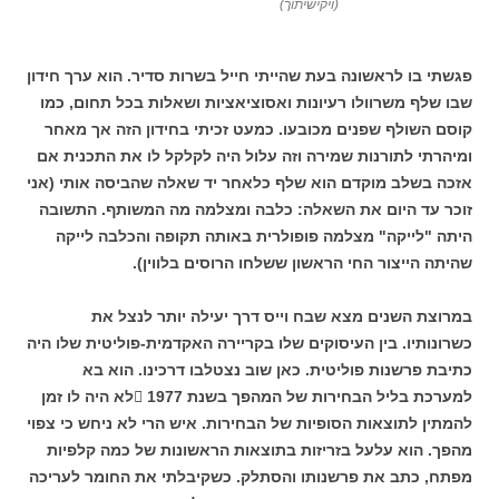
(ויקישיתוך)
פגשתי בו לראשונה בעת שהייתי חייל בשרות סדיר. הוא ערך חידון
שבו שלף משרוולו רעיונות ואסוציאציות ושאלות בכל תחום, כמו
קוסם השולף שפנים מכובעו. כמעט זכיתי בחידון הזה אך מאחר
ומיהרתי לתורנות שמירה וזה עלול היה לקלקל לו את התכנית אם
אזכה בשלב מוקדם הוא שלף כלאחר יד שאלה שהביסה אותי (אני
זוכר עד היום את השאלה: כלבה ומצלמה מה המשותף. התשובה
היתה "לייקה" מצלמה פופולרית באותה תקופה והכלבה לייקה
שהיתה הייצור החי הראשון ששלחו הרוסים בלווין).
במרוצת השנים מצא שבח וייס דרך יעילה יותר לנצל את
כשרונותיו. בין העיסוקים שלו בקריירה האקדמית-פוליטית שלו היה
כתיבת פרשנות פוליטית. כאן שוב נצטלבו דרכינו. הוא בא
למערכת בליל הבחירות של המהפך בשנת
 1977
לא היה לו זמן
להמתין לתוצאות הסופיות של הבחירות.
איש הרי לא ניחש כי צפוי
מהפך. הוא עלעל בזריזות בתוצאות הראשונות של כמה קלפיות
מפתח, כתב את פרשנותו והסתלק. כשקיבלתי את החומר לעריכה