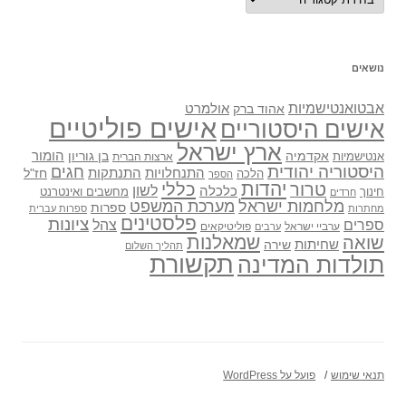
נושאים
אבטואנטישמיות
אולמרט
אהוד ברק
אישים פוליטיים
אישים היסטוריים
ארץ ישראל
אקדמיה
בן גוריון
הומור
אנטישמיות
ארצות הברית
היסטוריה יהודית
חגים
התנתקות
התנחלויות
חז"ל
הלכה
הספר
יהדות
כללי
טרור
לשון
כלכלה
מחשבים ואינטרנט
חינוך
חרדים
מלחמות ישראל
מערכת המשפט
ספרות
מחתרות
ספרות עברית
פלסטינים
ציונות
ספרים
צהל
ערביי ישראל
פוליטיקאים
ערבים
שואה
שמאלנות
שחיתות
שירה
תהליך השלום
תקשורת
תולדות המדינה
תנאי שימוש
פועל על WordPress