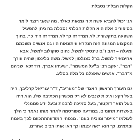
הקלות הבלתי נסבלת
אני יכול להביא עשרות דוגמאות כאלה. מה שאני רוצה לומר
בסיפורים אלה הוא הקלות הבלתי נסבלת בה ניתן להפעיל
השפעה בתקשורת. לא תמיד זה כך לא תמיד זה היה כך. בתוך
המקצוע המגונה הזה הנקרא עיתונאות היו גם אנשים משכמם
ומעלה – זאב ז"בוטינסקי למשל. נחום סוקולוב למשל. אבא
אחימאיר למשל. ברל כצנלסון למשל. משה בלינסון שהיה עורך
"דבר". יעקב רבי ב"על המשמר". ישעיהו אברך, דוד זכאי שניהם
מ"דבר". אנשים שאצלם כל מלה בסלע.
גם העורך הראשון האגדי של "מעריב", ד"ר עזריאל קרליבך, היה
בעל רקע ואיכות שנבעו לא רק מכשרון הכתיבה שלו. הוא היה
בעל תואר דוקטור, בעל סמיכה לרבנות ובעל ידע פנומנלי
בעשרות תחומים. במודעה שפורסמה לאחר מותו נאמר כי הלך
לעולמו "מייסר ומוכיח בעם". מנסחי המודעההתכוונו לכך באמת
ובתמים. כך הוא ראה עצמו וכך ראו אותו רבים אחרים.