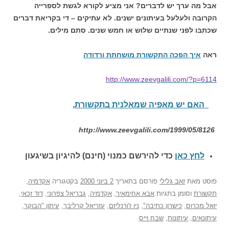
אבל מה ערך יש לדברים? אני מציע לקורא לגשת לספרייה
הקרובה ולעלעל בעיתונים ישנים. לא עתיקים – די בקריאת דברים
שכתבו לפני שנתיים שלוש או חמש שנים. סתם מילים.
ראה
איך הפכה התקשורת מושחתת ורדודה
http://www.zeevgalili.com/?p=6114
האם יש מאפיה שמאלנית בתקשורת
,
http://www.zeevgalili.com/1999/05/8126
לחץ כאן
כדי להירשם כ
מנוי (חינם) להיגיון בשיגעון
פוסט
מאת
זאב גלילי
פורסם בתאריך
2 ביוני 2000
בקטגוריה
אקדמיה
,
תקשורת
וסומן בתגיות
אבא אחימאיר
,
אקדמיה
,
גבריאל צפרוני
,
דוד זכאי
,
יואל מכרוס
,
כישרון כתיבה"
,
ניו ז'ורנליזם
,
עזריאל קרליבך
,
עיתון "הבוקר
,
עיתונאים
,
עיתונות
,
שבח וייס
.