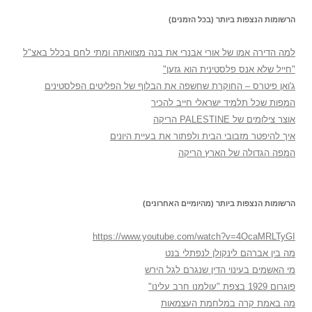
הרשומות הנצפות ביותר (בכל הזמנים)
למה הדירה אמו של אורי אבנרי את בנה מצוואתה ומתי לחם בכלל באצ"ל
"חייל שלא אנס פלסטינית הוא גזען"
ג'ואן פיטרס – החוקרת שחשפה את הבלוף של הפליטים הפלסטינים
המפות שכל תלמיד ישראלי חייב להכיר
אוצר צילומים של PALESTINE הריקה
איך להיפטר מזבובי הבית ולפתור את בעיית היונים
המפה הגדולה של הארץ הריקה
הרשומות הנצפות ביותר (מהיומיים האחרונים)
https://www.youtube.com/watch?v=4OcaMRLTyGI
מה בין אברהם לינקולן לנפתלי בנט
מי האשמים בעינוי הדין שנגרם לגל הירש
פוגרום 1929 בצפת "עולמנו חרב עלינו"
מה באמת קרה במלחמת העצמאות