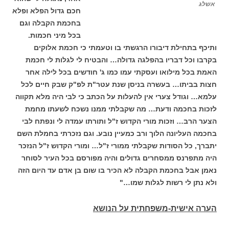
אשלג
חכם גדול הפלא ופלא
בחכמת הקבלה וגם
בכל מיני חכמות.
ותיכף בתחילת דיבורו הרגשתי בו וטעמתי כי חכמת אלוקים
בקרבו וכל דבריו בהפלגה גדולה… והבטיח לי לגלות לי חכמת
האמת בכל מילואו ועסקתי עמו כמו ג' חודשים בכל לילה אחר
חצות בביתו… בעשרה בניסן שנת עטר"ת לפ"ק שבק חיים לכל
עלמא… וגודל צערי אין להעלות על הכתב כי לבי היה מלא תקווה
לזכות בחכמה ודעת… מה שקבלתי ממנו נשכח לשעתו מחמת
הצער הרב… וזכות מורי הקדוש ז"ל ותורתו עמדה לי ונפתח לבי
בחכמה העליונה הלוך ורב כמעיין נובע. וגם נזכרתי בחמלת השם
יתברך, כל הסודות שקבלתי ממורי ז"ל… ומורי הקדוש ז"ל הנזכר
היה מתפרנס ממסחרים גדולים והיה מפורסם בכל העיר לסוחר
נאמן אבל בחכמת הקבלה לא הכיר בו שום בן אדם עד היום הזה
ולא נתן לי רשות לגלות שמו…"
הערה אישית-משפחתית על הנושא