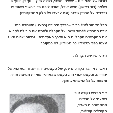
דורות של תלמידים – ישעיהו תשבי, רבקה ש"ץ, יוסף דן, יוסף בן
שלמה (דור ראשון) משה אידל, יהודה ליבס בדור השני שהוסיפו
נדבכים על הבניין שבנה (וגם ערערו על חלק ממסקנותיו).
מכל האמור לעיל ברור שהדרך היחידה (כמעט) העומדת בפני
אדם המבקש ללמוד משהו על הקבלה ולפתח את היכולת לקרוא
את הטקסטים הקבליים היא הדרך האקדמית. וגרשום שלום הציג
עצמו בפני תלמידיו כהיסטוריון, לא כמקובל.
ומהי איפוא הקבלה
ראשית מדובר בקורפוס ענק של טקסטים יהודיים. והדגש הוא על
יהודיים. וטקסט יהודי הוא טקסט שבמרכזו עומדת תפיסת תורה
ומצוות על כל המשתמע מכך.
אני מדגיש נקודה זו כי
שמעתי על מרצים
המסתובבים בארץ,
מקהילים קהילות,