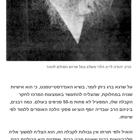
הרב יהודה לייב הלוי אשלג בעל פרוש הסולם לזוהר
על שרגא ברג ניתן לומר, בשיא האנדרסטייטמנט, כי הוא אישיות
שנויה במחלוקת, שהצליח להתעשר באמצעות המרכז לחקר
הקבלה שלו, המפעיל לא פחות מ-50 סניפים בעולם. כמה רבנים,
ביניהם הרב עובדיה יוסף הוציאו פסקי הלכה האוסרים ללמוד לפי
שיטתו.
הואיל ולפי תורתו אין גבולות לקבלה הזו, הוא הצליח למשוך אליה
סלבריטאים רבים שאינם מבני ברית, שמדונה היא הבולטת בהם.