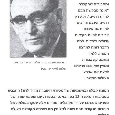
ומסבירים שהקבלה
"אינה מבקשת מכם
להיות דתיים". ולא רק
דתיים אינכם צריכים
להיות גם אינכם
צריכים להיות בקיאים
גדולים ביהדות. למה
הדבר דומה למרצה
המציע ללמד
מתמטיקה גבוהה
ישעיהו תשבי בכיר תלמידיו של גרשום
ומציין שאינכם צריכים
שלום (ויקי שיתוף)
לדעת את ארבע
פעולות החשבון.
המונח קבלה (במשמעות של מסורת העוברת מדור לדור) התגבש
בסביבות המאה ה-12 בפרובאנס ובספרד, עם הופעת שורה של
ספרים שנכתבו על ידי מקובלים. ספרים אלה עסקו בעולמה של
היהדות מנקודת מבט שונה לחלוטין מזו שהיתה מקובלת בעולם
ההלכה.