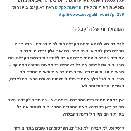
על הכסא החשמלי שעליו התכוונו השובים להושיב את מדונה
מופיעות האותיות לא"ו.
פרשנות לקליפ
ראה ראיון עם בועז הוס
http://www.zeevgalili.com/?p=288
הפופולריות של ה"קבלה"
לכאורה מעולם לא היתה הקבלה פופולרית כבימינו. בכל חנות
ספרים ניתן למצוא, בצד ספרי רם אורן וג'ון גרישום, מדפים
עמוסים בספרים המתיימרים לא רק ללמד את חכמת הקבלה. הם
מבטיחים גם לפתור את כל בעיותינו באמצעות התורה העתיקה –
מבעיות זוגיות ופרנסה ועד בעיות בריאות וראיית הנולד. הם
מבטיחים לגלותלך אתסוד גילגול נשמות,העולם הבא, המלאכים,
השדים והרוחות ומה לא.
אין כמעט תחנת רדיו המכבדת עצמה שאין בה מדור לקבלה. האם
מדובר כאן בקבלה? האם הספרים המבטיחים לפתור את כל
בעיותיך הם מקור לידיעת הקבלה?
קישקוש. לא קבלה ולא נעליים. הפרסומים השונים בתחום הזה,