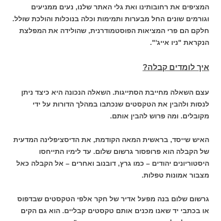
המציפים את רחובותינו ואת גלי האתר שלנו, נעים ממניעים
וגורמים שונים החל מבערות ותמימות וכלה בנוכלות והולכת שולל.
חלקם הם פרי המציאות הפוסטמודרנית, שהולידה את המפלצת
הנקראת "ניו אייג'".
איך לומדים קבלה?
עצם השאלה מחייבת הסתייגות. השאלה הנכונה היא כיצד ניתן
לנסות ולהבין את הטקסטים שנכתבו במהלך הדורות על ידי
מקובלים. ומה פרוש להבין אותם.
האיש שייסד, בראשית המאה הקודמת, את הדיסציפלינה המדעית
של הקבלה הוא פרופסור גרשום שלום. עד לימיו התייחסו
היסטוריונים יהודים – כמו גרץ, דובנוב ואחרים – אל הקבלה כאל
מצבור אמונות טפלות.
גרשום שלום בנה מפעל אדיר של חקר אלפי הטקסטים שבדפוס
או בכתבי יד שאנו מכנים אותם טקסטים קבליים. הוא גם הקים