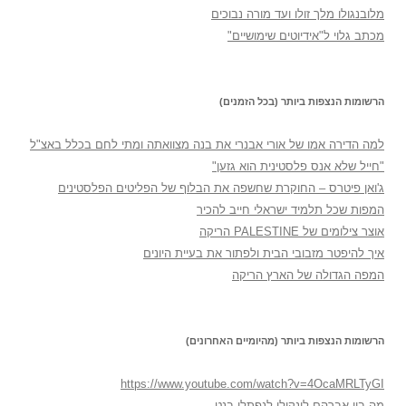
מלובנגולו מלך זולו ועד מורה נבוכים
מכתב גלוי ל"אידיוטים שימושיים"
הרשומות הנצפות ביותר (בכל הזמנים)
למה הדירה אמו של אורי אבנרי את בנה מצוואתה ומתי לחם בכלל באצ"ל
"חייל שלא אנס פלסטינית הוא גזען"
ג'ואן פיטרס – החוקרת שחשפה את הבלוף של הפליטים הפלסטינים
המפות שכל תלמיד ישראלי חייב להכיר
אוצר צילומים של PALESTINE הריקה
איך להיפטר מזבובי הבית ולפתור את בעיית היונים
המפה הגדולה של הארץ הריקה
הרשומות הנצפות ביותר (מהיומיים האחרונים)
https://www.youtube.com/watch?v=4OcaMRLTyGI
מה בין אברהם לינקולן לנפתלי בנט