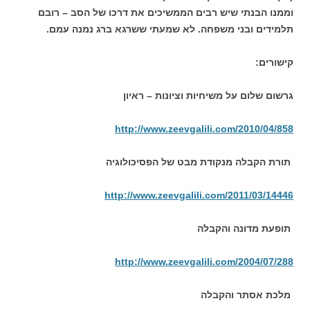
וממנו הבנתי שיש רבים הממשיכים את דרכו של הסב – רובם
תלמידים ובני משפחה. לא שמעתי ששרגא ברג נמנה עמם.
קישורים:
גרשום שלום על משיחיות וציונות – ראיון
http://www.zeevgalili.com/2010/04/858
תורת הקבלה מנקודת מבט של הפסיכולוגיה
http://www.zeevgalili.com/2011/03/14446
תופעת מדונה והקבלה
http://www.zeevgalili.com/2004/07/288
מלכת אסתר והקבלה