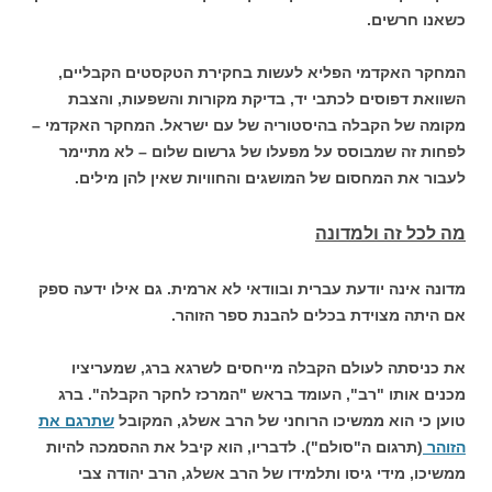
כשאנו חרשים.
המחקר האקדמי הפליא לעשות בחקירת הטקסטים הקבליים,
השוואת דפוסים לכתבי יד, בדיקת מקורות והשפעות, והצבת
מקומה של הקבלה בהיסטוריה של עם ישראל. המחקר האקדמי –
לפחות זה שמבוסס על מפעלו של גרשום שלום – לא מתיימר
לעבור את המחסום של המושגים והחוויות שאין להן מילים.
מה לכל זה ולמדונה
מדונה אינה יודעת עברית ובוודאי לא ארמית. גם אילו ידעה ספק
אם היתה מצוידת בכלים להבנת ספר הזוהר.
את כניסתה לעולם הקבלה מייחסים לשרגא ברג, שמעריציו
מכנים אותו "רב", העומד בראש "המרכז לחקר הקבלה". ברג
טוען כי הוא ממשיכו הרוחני של הרב אשלג, המקובל
שתרגם את
הזוהר
(תרגום ה"סולם"). לדבריו, הוא קיבל את ההסמכה להיות
ממשיכו, מידי גיסו ותלמידו של הרב אשלג, הרב יהודה צבי