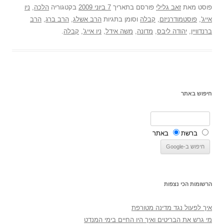
פוסט
מאת
זאב גלילי
פורסם בתאריך
7 ביוני 2009
בקטגוריה
הלכה
,
ניו
אייג'
,
פוסטמודרניזם
,
קבלה
וסומן בתגיות
הרב אשלג
,
הרב ברג
,
הרב
ברנדוויין
,
יהודה ליבס
,
מדונה
,
משה אידל
,
ניו אייג'
,
קבלה
.
חיפוש באתר
ברשת
באתר
הרשומות הכי נצפות
איך לפעול נגד מדינה מטורפת
מי גרש את הבריטים ואיך היו החיים בימי המנדט