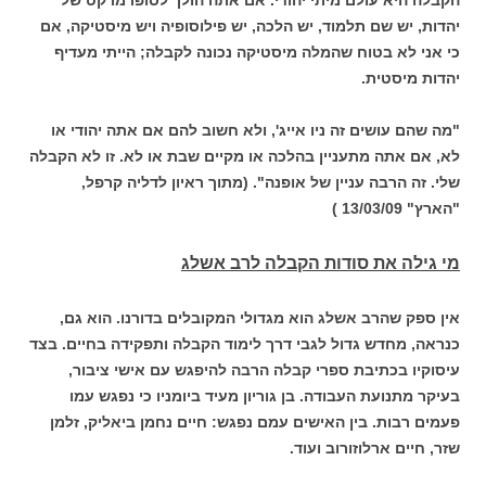
הקבלה היא עולם מיתי יהודי. אם אתה הולך לסופרמרקט של
יהדות, יש שם תלמוד, יש הלכה, יש פילוסופיה ויש מיסטיקה, אם
כי אני לא בטוח שהמלה מיסטיקה נכונה לקבלה; הייתי מעדיף
יהדות מיסטית.
"מה שהם עושים זה ניו אייג', ולא חשוב להם אם אתה יהודי או
לא, אם אתה מתעניין בהלכה או מקיים שבת או לא. זו לא הקבלה
שלי. זה הרבה עניין של אופנה". (מתוך ראיון לדליה קרפל,
"הארץ" 13/03/09 )
מי גילה את סודות הקבלה לרב אשלג
אין ספק שהרב אשלג הוא מגדולי המקובלים בדורנו. הוא גם,
כנראה, מחדש גדול לגבי דרך לימוד הקבלה ותפקידה בחיים. בצד
עיסוקיו בכתיבת ספרי קבלה הרבה להיפגש עם אישי ציבור,
בעיקר מתנועת העבודה. בן גוריון מעיד ביומניו כי נפגש עמו
פעמים רבות. בין האישים עמם נפגש: חיים נחמן ביאליק, זלמן
שזר, חיים ארלוזורוב ועוד.