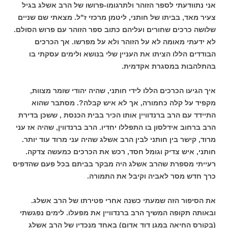
אני נתוודעתי לספר הזוהר ולתרגומו-פרושו של הרב אשלג בגיל
צעיר מאד, בביתו של חותני, ליטמן מרכזי ז"ל. מצאתי שם שניים
שלושה כרכים שחורים ועליהם כתוב ספר הזוהר עם פרוש הסולם.
לא ידעתי מאומה לא על הזוהר ולא על מפרשו. אך הכרכים
הבודדים הללו הציתו את העניין שלי בנושא ולימים עסקתי בו
בהתלהבות במסגרת אקדמית.
איך הגיעו הכרכים הללו לידי חותני, שהיה יהודי שומר מצוות,
מקפיד על קלה כחמורה, אך לא איש קבלה?. מסתבר שהוא
התיידד עם הרב ברנדוויין אותו הכיר בבית הכנסת , ששכן בדירת
הרב ברחוב אידלסון בו התפללו יחדיו. הרב ברנדווין, שהיה אז עני
מרוד, קישר בין חותני לבין הרב אשלג שהיה עני מרוד עוד יותר.
חותני, איש צדיק וגומל חסד, רכש את הכרכים כמעשה צדקה.
רעייתי מספרת שהרב אשלג היה מבקר בביתם בכל פעם שהדפיס
כרך חדש מסר לאביה וקיבל את התמורה.
את הסיפור הזה שמעתי כשנה אחרי פטירתו של הרב אשלג.
ובאותה תקופה המשיך הרב ברנדוויין את מפעלו. לימים נפגשתי
(בקורס החיאה במגן דוד אדום) באחד מנכדיו של הרב אשלג