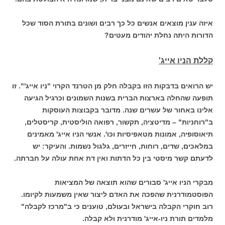
איזה ענין מוצאים אנשים כל כך רבים ושונים בתורת הסוד שכל
הדורות היתה נחלת יהודים מעטים?
קללת הניו אייג'
יש הרואים בדבקות הזו בקבלה חלק מן הטרנד הקרוי "ניו אייג'". זו
תופעה שהחלה בארצות הברית בשנות השמונים וכרגיל הגיעה
אלינו באחור של עשרים שנה. מדובר בקבוצות העוסקות
ב"רוחניות" – מדיטציה, תקשור, רפואה הוליסטית, קריסטלים,
תיאוסופיה, אמונות מטאפיסיות וכו'. אנשי הניו אייג' מאמינים
במלאכים, שדים, רוחות, חייזרים, גלגול נשמות. והעיקר: יש
לדעתם קשר מיסטי בין כל הדתות ואין דת אחת עולה על חברתה.
מבקרי הניו אייג' סבורים שהוא תוצאה של המציאות
הפוסטמודרנית שהפכה את האדם ליצור שאין משמעות לקיומו.
רוב חוקרי הקבלה בישראל ובעולם, טוענים כי ב"מרכז לקבלה"
מלמדים תורת ניו-אייג' מודרנית ולא קבלה.