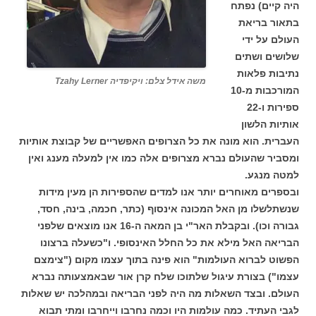
היה קיים) נפתח
בתאור בריאת
העולם על ידי
שלושים ושתים
נתיבות פלאות
משה אידל צלם: ויקיפדיה Tzahy Lerner
המורכבות מ-10
ספירות ו-22
אותיות הלשון
העברית. הוא מונה את כל הצרופים האפשריים של קבוצת אותיות
ומסביר שהעולם נברא מצרופים אלה כמו אין למעלה מענג ואין
למטה מנגע.
ובספרים מאוחרים יותר אנו למדים שהספירות הן מעין מידות
שנשתלשלו מן האל המכונה אינסוף (כתר, חכמה, בינה, חסד,
גבורה וכו). ובקבלת האר"י בן המאה ה-16 אנו מוצאים שלפני
הבריאה האל מילא את כל החלל האינסופי. ו"כשעלה ברצונו
הפשוט לברוא העולמות" הוא פינה בתוך עצמו מקום ("צימצם
עצמו") בצורת עיגול שלתוכו שלח קרן אור שבאמצעותה נברא
העולם. ובצד השאלות מה היה לפני הבריאה ובמהלכה יש שאלות
לגבי העתיד. כמה עולמות היו וכמה נחרבו וייחרבו ומתי תבוא