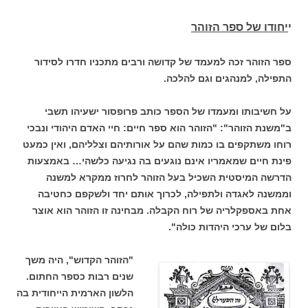
י
יחודו של ספר הזוהר
ספר הזוהר זכה למעמד של קדושה ורבים מתכניו חדרו לסידור
התפילה, למנהגים וגם להלכה.
על חשיבותו ומעמדו של הספר כותב פרופסור ישעיהו תשבי
ב"משנת הזוהר": "הזוהר הוא ספר חיים: חיי האדם היהודי ונבכי
רוחו משתקפים בו כמות שהם על אורותיהם וצלליהם, ואין כמעט
פינת חיים שמאמריו אינם נוגעים בה נגיעה כלשהי… באמצעות
הדרשה המיסטית השכיל בעל הזוהר לחרוז ממקרא למשנה
וממשנה לאגדה ולתפילה, לכרוך אותם יחד ולשקפם כחטיבה
אחת באספקלריה של רוח הקבלה. מבחינה זו הזוהר הוא אוצר
בלום של ערכי היהדות כולה".
"הזוהר הקדוש", היה משך
שנים רבות כספר החתום.
הלשון הארמית הייחודית בה