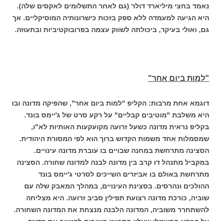
נאמד בחצי מיליארד דולר (גם לאחר התשלומים לאקסים שלה).
היא הגיעה למעמדה ללא ספק בזכות כישרונותיה המוסיקליים. אך
גם, ואולי בעיקר, ביכולתה לשווק עצמה בפרובוקטיביות ובתעוזה.
"למות ביום אחר"
דוגמא אחת מרבות: הקליפ "למות ביום אחר", שהפיקה מדונה ובו
היא משלבת "מוטיבים קבליים" על רקע סרט של ג'יימס בונד.
בקליפ נראית מדונה כשעל זרועה מקועקעות האותיות לא"ו,
שמסמלות אחד משמות הקדוש ברוך הוא לפי המסורת היהודית.
הסצינה מתרחשת במחנה שבויים בו עוברת מדונה עינויים.
במקביל מתנהל דו קרב בין מדונה לבנה למדונה שחורה. הסצינה
מתרחשת באולם בו אביזרים השייכים לסרטי ג'יימס בונד
ההולכים ונהרסים. בסצינת העינויים, במהלך המאבק שלה עם
שוביה, כורכת מדונה רצועת תפילין סביב זרועה. היא מצליחה
להשתחרר משוביה, המדונה הלבנה מנצחת את המדונה השחורה.