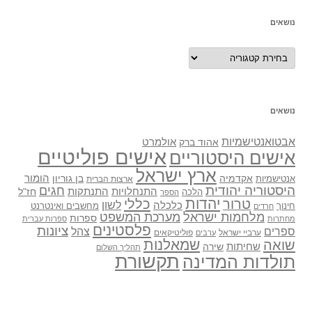
נושאים
נושאים
נושאים
אבטואנטישמיות
אולמרט
אהוד ברק
אישים פוליטיים
אישים היסטוריים
ארץ ישראל
אקדמיה
בן גוריון
הומור
אנטישמיות
ארצות הברית
היסטוריה יהודית
חגים
התנתקות
התנחלויות
חז"ל
הלכה
הספר
יהדות
כללי
טרור
לשון
כלכלה
מחשבים ואינטרנט
חינוך
חרדים
מלחמות ישראל
מערכת המשפט
ספרות
מחתרות
ספרות עברית
פלסטינים
ציונות
ספרים
צהל
ערביי ישראל
פוליטיקאים
ערבים
שואה
שמאלנות
שחיתות
שירה
תהליך השלום
תקשורת
תולדות המדינה