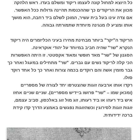
כל היוצא למחול קונה לעצמו ריקוד ומשלם בעדו. ראש הלהקה
מכוון את הריקודים כך שההכנסות תהיינה גדולות ככל האפשר.
אם צדה עינו בעל בית עשיר, המוכן לשלם ביד רחבה, הוא מושך
אותו ומציע לו מנגינה מיוחדת שתמורתה גבוהה.
הריקוד ה"יקר" ביותר מבחינת מחירו בעיני הכליזמרים היה ריקוד
הנקרא "שר" שהיה חביב במיוחד על יהודי אוקראינה.
הסגנון של "שר" מאד חופשי ומאוד אקסטטי. זו היתה האפשרות
הכי קלה לריקוד נשים עם גברים. "שר" מתחילים במעגל ואחר כך
גבר מזמין אשה והם רוקדים בכמה צורות ואחר כך כל אחד רוקד
סולו.
רקדו אותו ארבעה זוגות שהצטרפו יחד לצורה של מספריים
(ומכאן שמו – "שר" פרושו ביידיש מספריים). שניים שניים אחזו
איש ביד רעהו או ביד רעותו, זוג מול זוג באלכסון, סביב עצמם,
זוגות זוגות לסירוגין וכשהזוגות נפגשים באמצע הדרך קדו קידת
ברכה ידידותית.