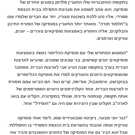
בתקופת ההתבגרות שלו התעניין פלדמן בסוגים אחרים של
מוסיקה. הוא אהב לשמוע את מנגינות התפילה בבית הכנסת
ספרדי, אליו נהג ללכת בשכונת מגוריו, יחד עם חברים שלמדו עמו
ב"תלמוד תורה". מאוחר יותר התעניין במוסיקה של המזרח התיכון
והבלקנים, אליה התוודע באמצעות מוסיקאים צעירים – יוונים,
טורקים וארמנים.
"המפגש המחודש שלי עם מוסיקת הכליזמר נעשה באמצעות
מוסיקאים יוונים קשישים, בני שבעים שמונים, שהגיעו לארצות
הברית בערך בתקופה שבה הגיע אבי לארצות הברית. מסתבר
שהמוסיקאים היוונים והטורקים למדו את מוסיקת הכליזמרים
בבוקרשט, איסטנבול, אודיסה, קרים ועוד. הם הביאו עמם מסורת
זו לארצות הברית. אחד הקלרניסטים היוונים המפורסמים של
אותה תקופה, קונסטה גדיניס, שנולד במקדוניה, הקליט עם בואו
לארה"ב תקליט שבין היצירות שם היה גם "חוסידל" אחד.
"כנר יווני מבוגר, ניקיטה שובאנידיס שמו, לימד אותי מוסיקה
טורקית אותה אהבתי בהשראת בית הכנסת הספרדי בו התפללתי.
אבל הוא הכיר גם את המוסיקה של החזנים האשכנזים והכיר את