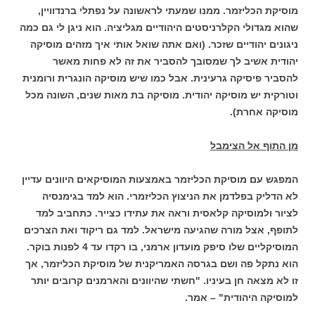
מוסיקת הכליזמר. ממנו שמעתי לראשונה על נפתלי ברנדוויין,
שהוא מגדולי הקלרניסטים היהודיים מגליציה. הוא ניגן לי גם כמה
ניגונים יהודיים שזכר. (ואם אתה שואל אותי איך מזהים מוסיקה
יהודית אשיב לך שמסובך להסביר את זה לא פחות מאשר
להסביר פיסיקה גרעינית. אבל כמו שיש מוסיקה הונגרית ורומנית
וטורקית יש מוסיקה יהודית. מוסיקה בת מאות שנים, השונה מכל
מוסיקה אחרת).
מן התוף אל הצימבל
המפגש עם מוסיקת הכליזמר באמצעות המוסיקאים היוונים עדיין
לא הדליק בפלדמן את הניצוץ הכליזמרי. הוא למד בגימנסיה
לציור ולמוסיקה קלאסית וראה את עתידו כצייר. כתחביב למד
לתופף, אצל מורה שהגיעה מישראל. למד גם ריקוד ואת הצרכים
המוסיקליים שלו סיפק מועדון ארמני, בו רקדו עד 4 לפנות בוקר.
הוא נתקל פה ושם בגרסה האמריקנית של מוסיקת הכליזמר, אך
זו לא מצאה חן בעיניו. "חשתי שהיוונים והארמנים קרובים יותר
למוסיקה היהודית" – אמר.