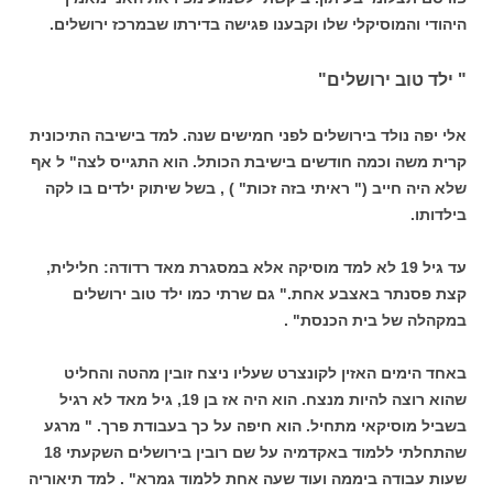
היהודי והמוסיקלי שלו וקבענו פגישה בדירתו שבמרכז ירושלים.
" ילד טוב ירושלים"
אלי יפה נולד בירושלים לפני חמישים שנה. למד בישיבה התיכונית
קרית משה וכמה חודשים בישיבת הכותל. הוא התגייס לצה" ל אף
שלא היה חייב (" ראיתי בזה זכות" ) , בשל שיתוק ילדים בו לקה
בילדותו.
עד גיל 19 לא למד מוסיקה אלא במסגרת מאד רדודה: חלילית,
קצת פסנתר באצבע אחת." גם שרתי כמו ילד טוב ירושלים
במקהלה של בית הכנסת" .
באחד הימים האזין לקונצרט שעליו ניצח זובין מהטה והחליט
שהוא רוצה להיות מנצח. הוא היה אז בן 19, גיל מאד לא רגיל
בשביל מוסיקאי מתחיל. הוא חיפה על כך בעבודת פרך. " מרגע
שהתחלתי ללמוד באקדמיה על שם רובין בירושלים השקעתי 18
שעות עבודה ביממה ועוד שעה אחת ללמוד גמרא" . למד תיאוריה