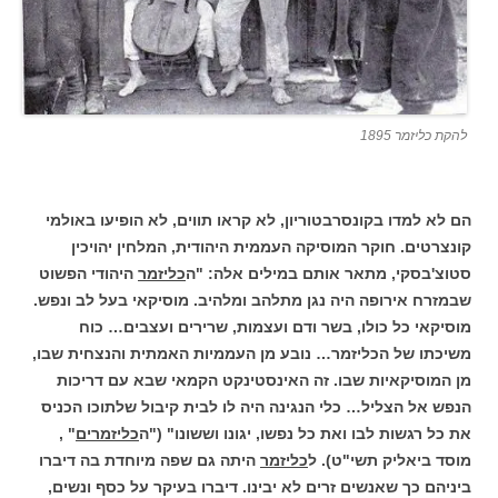
להקת כליזמר 1895
הם לא למדו בקונסרבטוריון, לא קראו תווים, לא הופיעו באולמי
קונצרטים. חוקר המוסיקה העממית היהודית, המלחין יהויכין
סטוצ'בסקי, מתאר אותם במילים אלה: "ה
כליזמר
היהודי הפשוט
שבמזרח אירופה היה נגן מתלהב ומלהיב. מוסיקאי בעל לב ונפש.
מוסיקאי כל כולו, בשר ודם ועצמות, שרירים ועצבים… כוח
משיכתו של הכליזמר… נובע מן העממיות האמתית והנצחית שבו,
מן המוסיקאיות שבו. זה האינסטינקט הקמאי שבא עם דריכות
הנפש אל הצליל… כלי הנגינה היה לו לבית קיבול שלתוכו הכניס
את כל רגשות לבו ואת כל נפשו, יגונו וששונו" ("ה
כליזמרים
" ,
מוסד ביאליק תשי"ט). ל
כליזמר
היתה גם שפה מיוחדת בה דיברו
ביניהם כך שאנשים זרים לא יבינו. דיברו בעיקר על כסף ונשים,