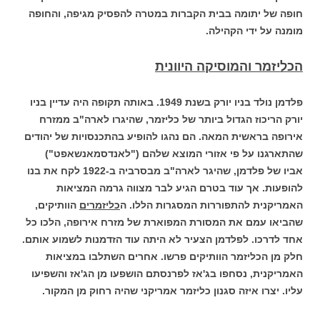
חופה של יתומה בבית הקברות במטרה להפסיק מגיפה, והחופה
מומנה על ידי הקהילה.
הכליזמר והמוסיקה היוונית
פלדמן נולד בניו יורק בשנת 1949. באותה תקופה היה עדיין בניו
יורק הריכוז הגדול ביותר של כליזמר, שהיגרו לארה"ב ממזרח
אירופה בראשית המאה. הם נהגו להופיע בהתכנסויות של יהודים
שהתארגנו על פי אזורי המוצא שלהם ("לאנדסמאנשאפט")
אביו של פלדמן, שהיגר לארה"ב מבסרביה ב-1922 לקח את בנו
להופעות. אך עוד בטרם הגיע לבר מצווה גרמה המציאות
האמריקנית להתפוררות המסגרות הללו. ה
כליזמרים
הוותיקים,
שהביאו עמם את המסורת המפוארת של מזרח אירופה, הלכו כל
אחד לדרכו. לפלדמן הצעיר לא היתה עוד הזדמנות לשמוע אותם.
חלק מן הכליזמר הוותיקים פרשו. אחרים השתלבו במציאות
האמריקנית, נסחפו בג'אז לפרנסתם הושפעו מן הג'אז והשפיעו
עליו. יצרו איזה סגנון כליזמר אמריקני שהיה רחוק מן המקור.