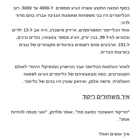
בסוף המאה התשע עשרה הגיע מספרם ל-4000 עד 5000. רוב
הכליזמרים היו בני משפחות שאמנות הנגינה עברה בהם מדור
לדור.
אחד הכלייזמר המפורסמים, אייזיק פישברג, היה אב ל-13 ילדים
ובהגיעו לגיל 99, בניו יורק, הגיע מספר צאצאיו, נכדים ונינים,
ל-151. ארבעים מהם רשומים באיגודים מקצועיים של נגנים
בארצות הברית.
לאחר העלמות הכליזמר עבר הכישרון המוסיקלי היהודי לאולם
הקונצרטים. כמה מצאצאיהם של כליזמרים הגיעו לפסגה
העולמית: מישה אלמן, ואיזאק שטרן היו בנים של כליזמר.
איך משחז
רים ריקוד
"הריקוד האשכנזי כמעט מת", אומר פלדמן, "ואני מנסה להחיות
אותו".
איך עושים זאת?