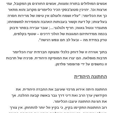
אנשים המזלזלים בתורה ומצוות, אנשים החורגים מן המקובל, עמי
ארצות וכו'. יהויכין סטוצ'בסקי הכיר כליזמרים מקרוב והוא מתאר
כך את הכליזמר: "עליז ושמח ולעולם אין טיפה של מרירות חסרה
בעליצותו; קל דעת וקשור בעבותות האהבה והמסירות למשפחתו;
מתגנדר ונטול גאווה; חריף ולגלגני…; עובר עבירה בסתר ודבוק
בכמה ממידותיהם המגונות של הולכי דרכים – שטוף בקלפים,
טרזן במידת מה – ובעל לב חם ונפש רגישה".
בתוך אווירה זו של דוחק כלכלי ומצוקה חברתית יצרו הכליזמר
תרבות מופלאה. הם יצרו את המוסיקה היהודית. פניניה של תרבות
זו נחשפים על ידי פרופסור פלדמן.
החתונה היהודית
החתונה היתה אירוע מרכזי שעיצב את החברה היהודית. את
הקידושין ערך הרב ואת דיני דרך גבר באשה קבעה ההלכה. אך
את חגיגת החתונה עיצבו הכליזמר.
רוב החתונות התקיימו בקיץ, כי בקיץ זול יותר להתחתן. אין צורך