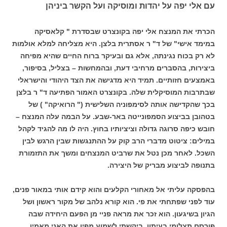
עם אלי יפה על יהדות ומוסיקה ועל הקשר ביניהן
הכרתי את המנצח אלי יפה בקונצרט שבסדרת " קלאסיקה
במימד אישי" של ד" ר אסתרית בלצן. היא מצליחה למלא אולמות
לא רק בכוח נגינתה, אלא גם ובעיקר ברוח החיים שהיא מפיחה
ביצירות, בהסברים מרחיבי דעת, ובהמחשות – בצליל, בסיפור,
באמצעים חזותיים. תמיד היא מדגישה את הצד היהודי והישראלי
שבתרבות המוסיקלית שלה. בקונצרט האמור הפתיעה ד" ר בלצן
בכך שהקדישה אותה לסימפוניה השלישית (" הרואיקה" ) של
בטהובן בביצוע הסמפונייטה באר-שבע. על הבמה עלה המנצח –
חובש כיפה סרוגה גדולה וציציותיו בחוץ. היה לו מה להגיד לקהל
במילים: ציטוט מדברי הרב קוק על ההתנגשות שבין הרגש לבין
השכל. לאחר מכן נטל את שרביט המנצחים ומשך את התזמורת
בתנופה לביצוע מבריק של היצירה.
בהפסקה עליתי אל מאחורי הקלעים והוא קידם אותי במאור פנים,
עוד לפני שפתחתי את פי. הוא קורא נלהב של מקור ראשון ושל
הגיון בשיגעון. הוא זכר את מראה פניי מן הפעם היחידה שבה
פורסם תצלומי בעיתון. ביקשתי לשמוע מפיו את האני מאמין