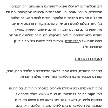
רוב ה
כליזמרים
לא יכלו אפוא להתפרנס מאמנותם. רק הנגנים
הראשיים, הווירטואוזים, היו מתפרנסים איכשהו ממקצועם. הם היו
מקבלים מחצית מהכנסות הלהקה, תודות לכוח המשיכה שלהם.
כל היתר נאלצו לחפש רוב ימות השנה מקורות פרנסה אחרים.
מזל שהיו גויים, בתוכם ישבו היהודים, שאהבו לשמוע מוסיקה
יהודית בשמחותיהם ורוזנים בטרקליניהם. אלה מילאו את החסר
בפרנסתם של ה
כליזמרים
. (ועדות לכך תיאורו של צ'כוב ב"גן
הדובדבנים")
מעמדם הנחות
בחברה היהודית, שבה עמדו בראש הפירמידה התלמיד חכם, הרב,
הפרנס והגביר נמצא הכליזמר בתחתית הסולם החברתי.
נמיכות מעמדם נבע מסולם הערכים בחברה היהודית. בסולם זה
ניתן מקום בכורה ללמדנות. מנגינות שעשוע, שלא לדבר על
בדחנות וליצנות, נחשבו למגונים. נראה שגם משהו באופיים
הבוהמי של הכליזמרים גרם ליחס החברה אליהם. ראו בהם