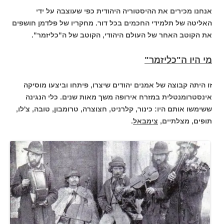
אנחנו מכירים את ההיסטוריה היהודית כפי שעוצבה על ידי
האליטה של תלמידי החכמים בכל דור. מחקריו של פלדמן חושפים
את הקוטב האחר של העולם היהודי, הקוטב של ה"כליזמר".
מי היו ה"כליזמר"
זו היתה קבוצה של אמנים יהודים שיצרו, פיתחו וביצעו מוסיקה
אינסטרומנטלית במזרח אירופה משך מאות שנים. כלי הנגינה
ששימשו אותם היו: כינור, קלרניט, חצוצרה, טרומבון, טובה, צ'לו,
תופים, מצלתיים,
צימבאל
.