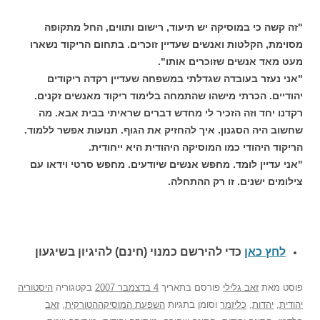
"זה קשה כי במוסיקה יש תיעוד, רישום ותווים, החל מתקופה
מסוימת, הקלטות ואנשים שעדיין זוכרים. בתחום הריקוד נשארו
מעט מאד אנשים שזוכרים אותו".
"אני נעזר בעובדה שגדלתי במשפחה שעדיין רקדה ריקודים
יהודיים. הכרתי מישהו שהתמחה בלימוד ריקוד מאנשים זקנים.
רקדנו יחד וזה הזכיר לי מחדש דברים שראיתי בבית אבא. מה
שחשוב היה הסגנון. איך להחזיק את הגוף. תנועות אפשר ללמוד.
הריקוד היהודי כמו המוסיקה היהודית היא ייחודית.
"אני עדיין לומד. מחפש אנשים שיודעים. מחפש סרטי וידאו עם
צילומים ישנים. זו רק ההתחלה.
לחץ כאן
כדי להירשם כ
מנוי (חינם) להיגיון בשיגעון
פוסט
מאת
זאב גלילי
פורסם בתאריך
4 בדצמבר 2007
בקטגוריה
היסטוריה
יהודית
,
יהדות
,
כליזמר
וסומן בתגיות
השפעת המוסיקההטורקית
,
זאב