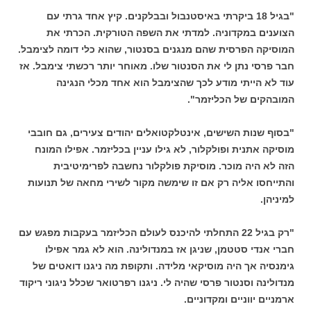
"בגיל 18 ביקרתי באיסטנבול ובבלקנים. קיץ אחד גרתי עם
הצוענים במקדוניה. למדתי את השפה הטורקית. הכרתי את
המוסיקה הפרסית שהם מנגנים בסנטור, שהוא כלי דומה לצימבל.
חבר פרסי נתן לי את הסנטור שלו. מאוחר יותר רכשתי צימבל. אז
עוד לא הייתי מודע לכך שהצימבל הוא אחד מכלי הנגינה
המובהקים של הכליזמר".
"בסוף שנות השישים, אינטלקטואלים יהודים צעירים, גם חובבי
מוסיקה אתנית ופולקלור, לא גילו עניין בכליזמר. אפילו המונח
הזה לא היה מוכר. מוסיקת פולקלור נחשבה לפרימיטיבית
והתייחסו אליה רק אם זו שימשה מקור לשירי מחאה של תנועות
למיניהן.
"רק בגיל 22 התחלתי להיכנס לעולם הכליזמר בעקבות מפגש עם
חברי אנדי סטטמן, שניגן אז במנדולינה. הוא לא גמר אפילו
גימנסיה אך היה מוסיקאי מלידה. ותקופת מה ניגנו דואטים של
מנדולינה וסנטור פרסי שהיה לי. ניגנו רפרטואר שכלל ניגוני ריקוד
ארמניים יווניים ומקדוניים.