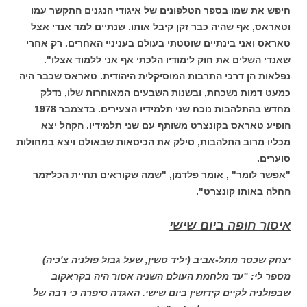
חיפש את שמו בספר הטלפונים של איגודי הנגנים התקשר עמו
וטאראס, אף שהיה כבר זקן קיבל אותו. שנתיים למד אנדי אצל
טאראס ואני בינתיים שוטטתי בעולם בעניניי האחרים. רק אחרי
שאנדי השלים את חוק לימודיו הלכתי אף אני ללמוד אצלו".
נפלאות הן דרכי התרבות המוסיקלית היהודית. טאראס שכבר היה
כמעט דמות נשכחת, ובשנות השבעים המאוחרות שלו, נדלק
מחדש בהתלהבות נוכח שני תלמידיו הצעירים. בדצמבר 1978
הופיע טאראס בקונצרט משותף עם שני תלמידיו. הקהל יצא
מכליו מרוב התלהבות, סילק את הכיסאות שבאולם ויצא במחולות
סוערים.
"אפשר לומר" , אומר פלדמן, "שמה שקוראים תחיית הכליזמר
החלה באותו קונצרט".
איסור חופה ביום שישי
יצחק שכטר מתל-אביב (יליד טשין, שעל גבול פולניה צ'כיה)
מספר לי: "עד מלחמת העולם השניה אסור היה בקראקוב
שבפולניה לקיים קידושין ביום שישי. האגדה סיפרה כי רבה של