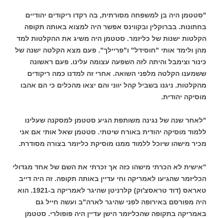
"סטטמן היה בן למשפחה מסורתית, בה רקדו ריקודים יהודיים
בחתונות. בברוקלין ובקווינס אפשר היה למצוא באותה תקופה
הקלטות ישנות של כליזמר. סטטמן היה משיג את ההקלטות למד
מהן ולימד אותי "חוסידל" ו"פריילך". פעם מצא הקלטה ישנה של
כינור וצימבל והיתה לזה השפעה עצומה עלינו. פעם ראשונה
ששמענו הקלטה מלפני השואה. אחרי זה למדנו כמה ריקודים
מהקלטות. ניגנו בשביל קהל יווני והם יצאו מהכלים כי הם אהבו
מוסיקה יהודית.
"לאחר שנה של נגינה משותפת הגיע סטטמן למסקנה שעלינו
ללמוד מוסיקה יהודית באורח שיטתי. סטטמן שאל אותי אם אני
מכיר מישהו שיוכל ללמוד ממנו מוסיקת כליזמר בצורה מסודרת.
"אישית לא הכרתי מישהו כזה אך זכרתי את השם של אחד מגדולי
הכליזמר שהגיעו לאמריקה וחי עדיין באותה תקופה. זה היה דייב
טאראס (דוד טראסצ'וק) קלרניטן שהיגר לאמריקה ב-1921. הוא
היה מפורסם באירופה לפני שהיגר לארה"ב ועשה חייל גם
באמריקה בתקופה שהכליזמר הישן עדיין היה פופולרי. סטטמן