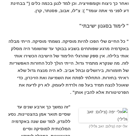
ואחר כך ניצוח וקומפוזיציה. וכן למד לנגן בכמה כלים (" בבחינת
דע לפני מי אתה עומד" ): צ"לו, אבוב, פסנתר, קרן.
" לימוד בסגנון ישיבתי"
" כל החיים שלי הפכו להיות מוסיקה. נשמתי מוסיקה. הייתי מבלה
באקדמיה מרגע שפותחים בשבע בבוקר עד שהשומר היה מסלק
אותי בלילה. אין ספק שהרגלי הלימוד של הישיבה הכשירו אותי
לזה. מה שנקרא מתמיד גדול. הייתי הולך לכל החזרות האפשריות
של תזמורות, בירושלים ובתל אביב. לא היה מנצח גדול שלא
ראיתי בחזרות. התחלתי לפתח את השמיעה ואת הזיכרון, כדי
שאוכל לנצח תמיד בעל פה ולרדת לעומק. לא רק לדעת את
הפרטיטורות אלא להבין אותן" .
"זה נמשך כך ארבע שנים עד
שסיים תואר אמן בהצטיינות. נסע
ללונדון, למד שם שנה באקדמיה
אלי יפה (צילום: זאב גלילי)
המלכותית למוסיקה וסיים