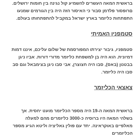
בראשית המאה העשרים להשמיע קול נגינה בין חומות ירושלים.
םרופסור פלדמן סבור כי האיסור הזה היה בין הגורמים שמנעו
התפתחות כליזמר בארץ ישראל במקביל להתפתחותו בעולם.
סטמפניו האמיתי
סטמפניו, גיבור יצירתו המפורסמת של שלום עליכם, איננו דמות
דמיונית. הוא היה בן למשפחת כליזמר מדורי דורות. אביו ניגן
בבטנון (באס), סבו היה חצוצרן, אבי סבו ניגן בצימבאל וגם סב
סבו היה כליזמר.
צאצאי הכליזמר
בראשית המאה ה-19 היה מספר הכליזמר מועט יחסית. אך
בשלהי המאה היו ברוסיה כ-3000 כליזמרים מהם למעלה
מאלפיים באוקראינה. יחד עם פולין גאליציה וליטא הגיע מספר
הכליזמרים