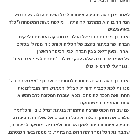
חתונה יהודית בגליציה
לאחר מכן באה מוסיקה מיוחדת לרגל הושבת הכלה על הכסא
המיוחד בו היא ממתינה לחופתה, מוקפת נשות המשפחה ("כלה
באזעצעניש
ואחר כך מנגינת הבכי של הכלה. זו מוסיקה הזורמת בלי קצב.
הבדחן שר במינור בקצב של הסליחות והכינור עונה לו בסולם
אחר . מעין דיאלוג בין הבדחן לבין הכינור הראשון.
"על מעמד זה כתבה אלזה לסקר שילר: "מתחת לעיני אגם מים
ונגזר עלי להדמיעו כולו.
ואחר כך באה מנגינה מיוחדת למחותנים ולבסוף "מארש החופה",
מנגינת לכת קצבית יהודית. לצלילי המארש הזה מובילים את
החתן ואת הכלה לחופתם. מכאן עוברת המלוכה לרב המשיא
אותם והתזמורת משתתקת.
עם שבירת הכוס פורצת התזמורת בנגינת "מזל טוב" והכליזמר
מלווים את החתן והכלה ואת כל החוגגים אל שולחנות הסעודה.
מוסיקה מיוחדת היתה לזמן הארוחה ולאחריה. מוסיקה לריקודים,
שמבחינת הכליזמר היתה החשובה ביותר, כי ממנה באה הכנסתם.