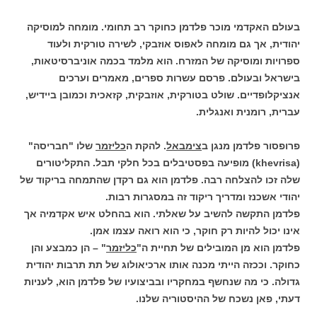
בעולם האקדמי מוכר פלדמן כחוקר רב תחומי. מומחה למוסיקה
יהודית, אך גם מומחה לאפוס אוזבקי, לשירה טורקית ולעוד
ספרויות ומוסיקה של המזרח. הוא מלמד בכמה אוניברסיטאות,
בישראל ובעולם. פרסם עשרות ספרים, מאמרים וערכים
אנציקלופדיים. שולט בטורקית, אוזבקית, קזאכית וכמובן ביידיש,
עברית, רומנית ואנגלית.
פרופסור פלדמן מנגן ב
צימבאל
. להקת ה
כליזמר
שלו "חבריסה"
(khevrisa) מופיעה בפסטיבלים בכל חלקי תבל. התקליטורים
שלה זכו להצלחה רבה. פלדמן הוא גם רקדן שהתמחה בריקוד של
יהודי אשכנז ומדריך ריקוד זה במסגרות רבות.
פלדמן התקשה להשיב על שאלתי. הוא בהחלט איש אקדמיה אך
אינו יכול להיות רק חוקר, כי הוא רואה עצמו אמן.
פלדמן הוא מן המובילים של תחיית ה"
כליזמר
" – הן כמבצע והן
כחוקר. וככזה הייתי מכנה אותו ארכיאולוג של תת תרבות יהודית
גדולה. כי מה שנחשף במחקריו ובביצועיו של פלדמן הוא, לעניות
דעתי, פאן נשכח של ההיסטוריה שלנו.