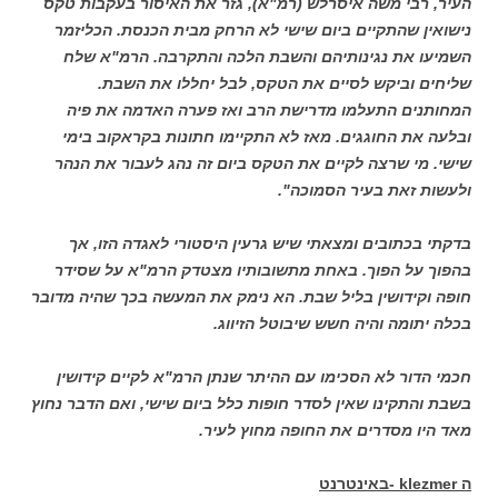
העיר, רבי משה איסרלש (רמ"א), גזר את האיסור בעקבות טקס
נישואין שהתקיים ביום שישי לא הרחק מבית הכנסת. הכליזמר
השמיעו את נגינותיהם והשבת הלכה והתקרבה. הרמ"א שלח
שליחים וביקש לסיים את הטקס, לבל יחללו את השבת.
המחותנים התעלמו מדרישת הרב ואז פערה האדמה את פיה
ובלעה את החוגגים. מאז לא התקיימו חתונות בקראקוב בימי
שישי. מי שרצה לקיים את הטקס ביום זה נהג לעבור את הנהר
ולעשות זאת בעיר הסמוכה".
בדקתי בכתובים ומצאתי שיש גרעין היסטורי לאגדה הזו, אך
בהפוך על הפוך. באחת מתשובותיו מצטדק הרמ"א על שסידר
חופה וקידושין בליל שבת. הא נימק את המעשה בכך שהיה מדובר
בכלה יתומה והיה חשש שיבוטל הזיווג.
חכמי הדור לא הסכימו עם ההיתר שנתן הרמ"א לקיים קידושין
בשבת והתקינו שאין לסדר חופות כלל ביום שישי, ואם הדבר נחוץ
מאד היו מסדרים את החופה מחוץ לעיר.
ה klezmer -באינטרנט