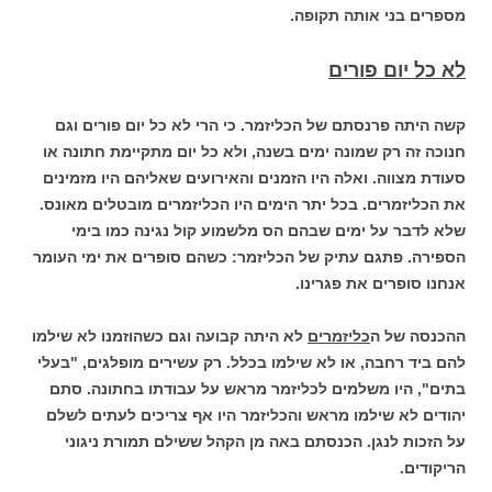
מספרים בני אותה תקופה.
לא כל יום פורים
קשה היתה פרנסתם של הכליזמר. כי הרי לא כל יום פורים וגם
חנוכה זה רק שמונה ימים בשנה, ולא כל יום מתקיימת חתונה או
סעודת מצווה. ואלה היו הזמנים והאירועים שאליהם היו מזמינים
את הכליזמרים. בכל יתר הימים היו הכליזמרים מובטלים מאונס.
שלא לדבר על ימים שבהם הס מלשמוע קול נגינה כמו בימי
הספירה. פתגם עתיק של הכליזמר: כשהם סופרים את ימי העומר
אנחנו סופרים את פגרינו.
ההכנסה של ה
כליזמרים
לא היתה קבועה וגם כשהוזמנו לא שילמו
להם ביד רחבה, או לא שילמו בכלל. רק עשירים מופלגים, "בעלי
בתים", היו משלמים לכליזמר מראש על עבודתו בחתונה. סתם
יהודים לא שילמו מראש והכליזמר היו אף צריכים לעתים לשלם
על הזכות לנגן. הכנסתם באה מן הקהל ששילם תמורת ניגוני
הריקודים.