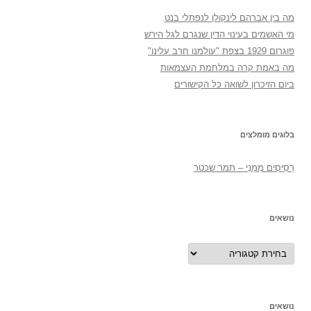
מה בין אברהם לינקולן לנפתלי בנט
מי האשמים בעינוי הדין שנגרם לגל הירש
פוגרום 1929 בצפת "עולמנו חרב עלינו"
מה באמת קרה במלחמת העצמאות
ביום הזיכרון לשואה כל הקישורים
בלוגים מומלצים
רְסִיסִים מִמֶנִי – תמר שכטר
נושאים
נושאים
נושאים