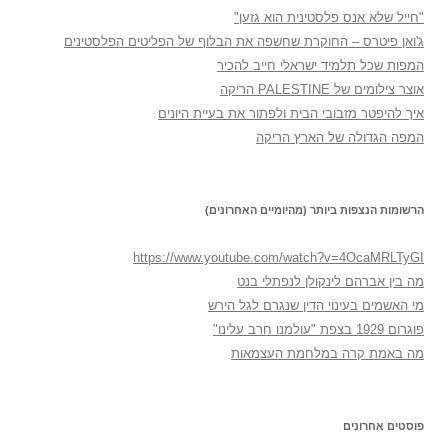
"חייל שלא אנס פלסטינית הוא גזען"
ג'ואן פיטרס – החוקרת שחשפה את הבלוף של הפליטים הפלסטינים
המפות שכל תלמיד ישראלי חייב להכיר
אוצר צילומים של PALESTINE הריקה
איך להיפטר מזבובי הבית ולפתור את בעיית היונים
המפה הגדולה של הארץ הריקה
הרשומות הנצפות ביותר (מהיומיים האחרונים)
https://www.youtube.com/watch?v=4OcaMRLTyGI
מה בין אברהם לינקולן לנפתלי בנט
מי האשמים בעינוי הדין שנגרם לגל הירש
פוגרום 1929 בצפת "עולמנו חרב עלינו"
מה באמת קרה במלחמת העצמאות
פוסטים אחרונים